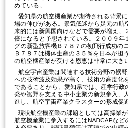
めている。
愛知県の航空機産業が期待される背景に
場の伸びがある。景気低迷から足元の航
来的には新興国向けなどで需要が増え、
倍になると予想されている。２００９年
グの新型旅客機Ｂ７８７の初飛行成功の
Ｂ７８７は機体生産の３５％を日本が担
の航空機産業が受ける恩恵は非常に大き
航空宇宙産業は関連する技術分野の裾野
への技術波及効果が高く、技術の高度化
であることから、愛知県では、産学行政
発や裾野を支える中小企業の新規参入、
進し、航空宇宙産業クラスターの形成促
現状航空機産業の課題としては高操業が
航空機産業に参入するにはNADCAPな
る必要あり。認証書類等は英語での申請