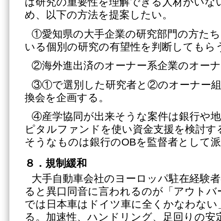
は研究の重要性を理解できる人材がいな
め、以下の方法を提案したい。
①愛知県の大手企業の研究部門の方た
いる個別の研究の有望性を判断してもら
②海外進出済のオーナー系企業のオー
③①で選別した研究者と②のオーナー組
換会を企画する。
④産学協同が出来そうな案件は銀行や
ピタルファンドを使い資金支援を検討す
そうなものは銀行のOBを監督者として
８．規制緩和
大手自動車会社のヨーロッパ駐在経験
ると異口同音に言われるのが「アウトバ
では日本車はドイツ車に全くかなわない
る。加速性、ハンドリング、足回りの安