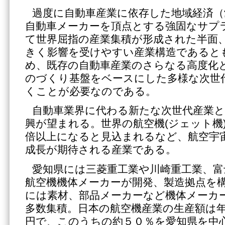
過度に自動車産業に依存した地域経済（
自動車メーカーを頂点とする強固なサプ
て世界屈指の産業集積が形成された半面
きく影響を受けやすい産業構造であると
め、既存の自動車産業のさらなる高度化
のづくり基盤をベースにした多様な次世
くことが必要なのである。
自動車業界に代わる新たな次世代産業と
興が望まれる。世界の航空機(ジェット機)
倍以上になると見込まれるなど、航空宇
成長が期待される産業である。
愛知県には三菱重工業や川崎重工業、富
航空機機体メーカーが開発、製造拠点を
には素材、部品メーカーなど機体メーカ
多数集積。日本の航空機産業の生産額は
円で、このうちの約５０％を愛知県を中