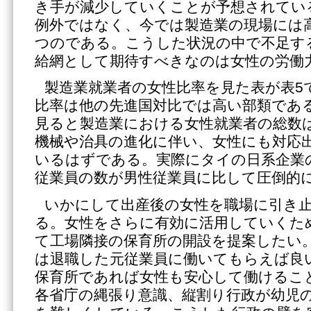
き手が減少していくことが予想されてい
例外ではなく、今では製造業の現場には
つのである。こうした状況の中で不足す
給網として期待すべきなのは女性の労働
製造業就業者の女性比率を見た表が表5
比率は他の先進国対比では高い部類であ
見ると製造業における女性就業者の総数
機械や治具の進化に伴い、女性にも対応
いるはずである。実際にタイの日系企業
従業員の数が男性従業員に比して圧倒的
いかにして出産後の女性を職場に引き
る。女性をさらに有効に活用していくた
て工場隣接の保育所の開設を提案したい
は退職した元従業員に働いてもらえば良
保育所であれば女性も安心して働けるこ
各省庁の縄張り意識、縦割り行政が幼児