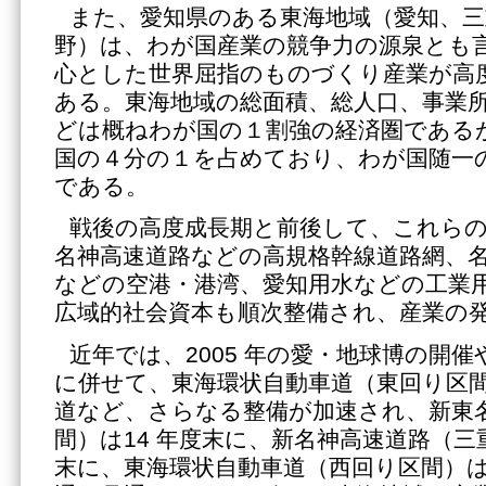
また、愛知県のある東海地域（愛知、三
野）は、わが国産業の競争力の源泉とも
心とした世界屈指のものづくり産業が高
ある。東海地域の総面積、総人口、事業
どは概ねわが国の１割強の経済圏である
国の４分の１を占めており、わが国随一
である。
戦後の高度成長期と前後して、これら
名神高速道路などの高規格幹線道路網、
などの空港・港湾、愛知用水などの工業
広域的社会資本も順次整備され、産業の
近年では、2005 年の愛・地球博の開
に併せて、東海環状自動車道（東回り区
道など、さらなる整備が加速され、新東
間）は14 年度末に、新名神高速道路（三
末に、東海環状自動車道（西回り区間）は