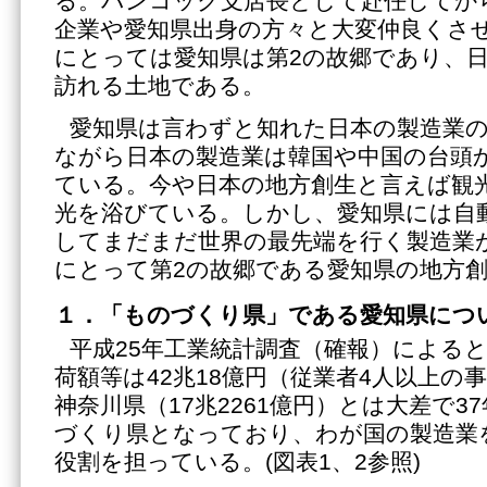
る。バンコック支店長として赴任してか
企業や愛知県出身の方々と大変仲良くさ
にとっては愛知県は第2の故郷であり、
訪れる土地である。
愛知県は言わずと知れた日本の製造業
ながら日本の製造業は韓国や中国の台頭
ている。今や日本の地方創生と言えば観
光を浴びている。しかし、愛知県には自
してまだまだ世界の最先端を行く製造業
にとって第2の故郷である愛知県の地方
１．「ものづくり県」である愛知県につ
平成25年工業統計調査（確報）による
荷額等は42兆18億円（従業者4人以上の
神奈川県（17兆2261億円）とは大差で3
づくり県となっており、わが国の製造業
役割を担っている。(図表1、2参照)