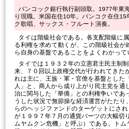
バンコック銀行執行副頭取。1977年東海
り現職。米国在住10年。バンコク在住1
ク歌唱、サックス・フルート演奏。
タイは階級社会である。各支配階級に
る利権を求めて動くが、この階級社会が
ら自身の基盤であることをよくわかって
タイでは１９３２年の立憲君主民主制制
来、７０回以上政権交代が行われてきた
れは主に、王族・軍・官僚を基盤とした
人」と、商人から成り上がり民主党を通
治に関与した「華僑」との利権争いであ
うした状況で無節操な経済運営がたたり
らのヘッジファンドのターゲットにされ
が１９９７年７月の通貨バーツの大幅切
ムヤムクン危機」と呼ぶ）である。トム