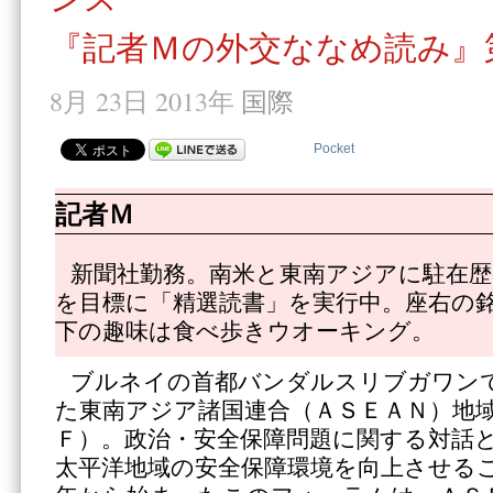
『記者Ｍの外交ななめ読み』
8月 23日 2013年
国際
Pocket
記者Ｍ
新聞社勤務。南米と東南アジアに駐在歴1
を目標に「精選読書」を実行中。座右の
下の趣味は食べ歩きウオーキング。
ブルネイの首都バンダルスリブガワン
た東南アジア諸国連合（ＡＳＥＡＮ）地
Ｆ）。政治・安全保障問題に関する対話
太平洋地域の安全保障環境を向上させる