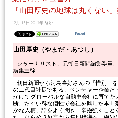
『山田厚史の地球は丸くない』
12月 13日 2013年
経済
Pocket
山田厚史（やまだ・あつし）
ジャーナリスト。元朝日新聞編集委員。
編集主幹。
朝日新聞から河島喜好さんの「惜別」
の二代目社長である。ベンチャー企業だ
かけてグローバルな自動車会社に育てた
断、たぐい稀な個性で会社を興した本田
かな人柄、話をよく聞き、辛抱強くこと
た。ひらめき経営から集団指導へ。絶妙