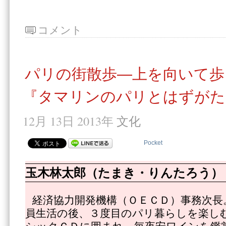
コメント
パリの街散歩―上を向いて歩
『タマリンのパリとはずがた
12月 13日 2013年
文化
Pocket
玉木林太郎（たまき・りんたろう）
経済協力開発機構（ＯＥＣＤ）事務次長
員生活の後、３度目のパリ暮らしを楽し