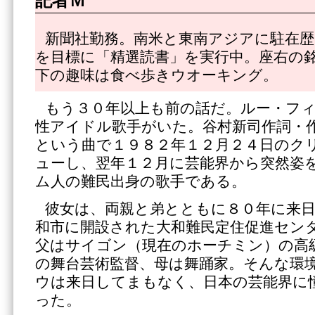
記者Ｍ
新聞社勤務。南米と東南アジアに駐在歴1
を目標に「精選読書」を実行中。座右の
下の趣味は食べ歩きウオーキング。
もう３０年以上も前の話だ。ルー・フ
性アイドル歌手がいた。谷村新司作詞・
という曲で１９８２年１２月２４日のク
ューし、翌年１２月に芸能界から突然姿
ム人の難民出身の歌手である。
彼女は、両親と弟とともに８０年に来日
和市に開設された大和難民定住促進セン
父はサイゴン（現在のホーチミン）の高
の舞台芸術監督、母は舞踊家。そんな環
ウは来日してまもなく、日本の芸能界に
った。