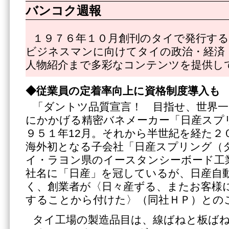
バンコク週報
１９７６年１０月創刊のタイで発行する
ビジネスマンに向けてタイの政治・経済
人物紹介まで多彩なコンテンツを提供し
◆従業員の定着率向上に資格制度導入も
「ダントツ品質宣言！ 目指せ、世界
にかかげる精密バネメーカー「日産スプ
９５１年12月。それから半世紀を経た２
海外初となる子会社「日産スプリング（
イ・ラヨン県のイースタンシーボード工
社名に「日産」を冠しているが、日産自
く、創業者が〈日々産ずる、またお客様
することから付けた〉（同社ＨＰ）との
タイ工場の製造品目は、線ばねと板ば