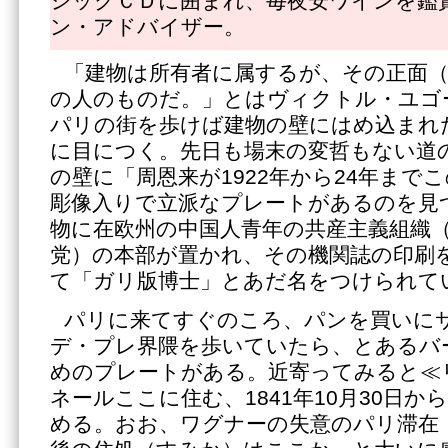
シックＣＤに囲まれ、毎夜安ワインを鑑
ン・アドバイザー。
「建物は所有者に属するが、その正面
の人のものだ。」とはヴィクトル・ユゴ
パリの街を歩けば建物の壁にはめ込まれ
に目につく。先日も場末の変哲もない道
の壁に「周恩来が1922年から24年まで
彫像入りで立派なプレートがあるのを見
物に在欧州の中国人青年の共産主義組織
党）の本部が置かれ、その機関誌の印刷
て「ガリ版博士」とあだ名をつけられて
パリに来てすぐのころ、パンを買いに
デ・プレ界隈を歩いていたら、とあるバ
めのプレートがある。近寄ってみると≪
ネールここに住む、1841年10月30日から
める。おお、ワグナーの失意のパリ滞在（