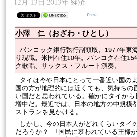
12月 13日 2013年
経済
Pocket
小澤 仁（おざわ・ひとし）
バンコック銀行執行副頭取。1977年東海
り現職。米国在住10年。バンコク在住1
ク歌唱、サックス・フルート演奏。
タイは今や日本にとって一番近い国の
国の方が地理的には近くても、気持ちの
い国だと思われている。確かにタイから
増中だ。最近では、日本の地方の中規模
ストランを見かける。
しかし、今の日本人がどれくらいタイ
だろうか？ ｢国民に慕われている王様が