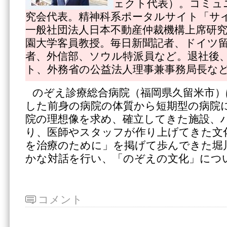
ェクト代表）。コミュ
究会代表。精神科系ポータルサイト「サ
一般社団法人日本不動産仲裁機構上席研
園大学客員教授。毎日新聞記者、ドイツ
者、外信部、ソウル特派員など。退社後
ト、外務省の公益法人理事兼事務局長な
のぞえ診療総合病院（福岡県久留米市）
した前身の病院の体質から短期型の病院
院の理想像を求め、確立してきた施設、
り、医師やスタッフが作り上げてきた文
を治療のために」を掲げて歩んできた堀
かな対話を行い、「のぞえの文化」につ
コメント