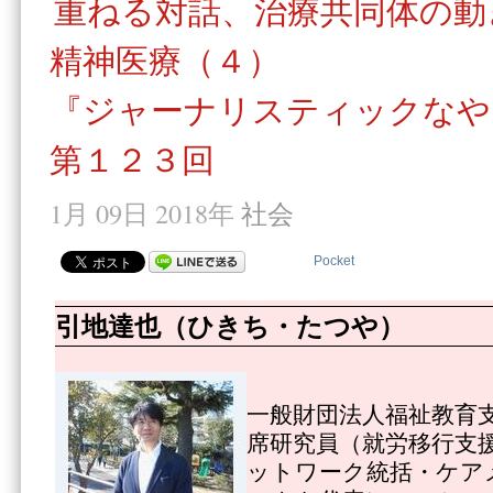
重ねる対話、治療共同体の動
精神医療（４）
『ジャーナリスティックなや
第１２３回
1月 09日 2018年
社会
Pocket
引地達也（ひきち・たつや）
一般財団法人福祉教育
席研究員（就労移行支
ットワーク統括・ケア