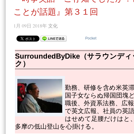
ことが話題』第３１回
1月 09日 2018年
文化
Pocket
SurroundedByDike（サラウ
ク）
勤務、研修を含め米英
国子女ならぬ帰国団塊
職後、外資系法務、広
で英文広報、社員の英
はせめて足腰だけはと
多摩の低山登山を心掛ける。