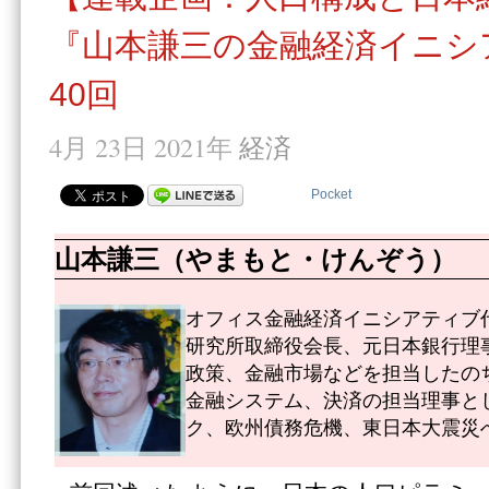
『山本謙三の金融経済イニシ
40回
4月 23日 2021年
経済
Pocket
山本謙三（やまもと・けんぞう）
オフィス金融経済イニシアティブ代
研究所取締役会長、元日本銀行理
政策、金融市場などを担当したのち
金融システム、決済の担当理事と
ク、欧州債務危機、東日本大震災