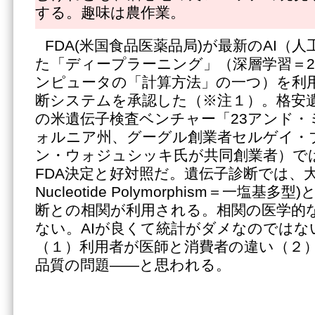
する。趣味は農作業。
FDA(米国食品医薬品局)が最新のAI（
た「ディープラーニング」（深層学習＝2
ンピュータの「計算方法」の一つ）を利
断システムを承認した（※注１）。格安遺
の米遺伝子検査ベンチャー「23アンド・
ォルニア州、グーグル創業者セルゲイ・
ン・ウォジュシッキ氏が共同創業者）で
FDA決定と好対照だ。遺伝子診断では、大量の
Nucleotide Polymorphism＝一塩
断との相関が利用される。相関の医学的
ない。AIが良くて統計がダメなのではな
（１）利用者が医師と消費者の違い（２
品質の問題――と思われる。