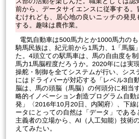
ス部の活動を楽しんだ。職業としては認知
前から、データサイエンスに従事する。
むけれども、居心地の良いニッチの発見
する。趣味は農作業。
電気自動車は500馬力とか1000馬力
騎馬民族は、紀元前から1馬力、1「馬脳
た。4頭立ての駅馬車は、馬の自由度を制
馬力1馬脳程度だろうか。2020年には実
操舵・制御を全てシステムが行い、シス
にはドライバーが対応する「レベル3自
脳は、馬の頭脳（馬脳）の何頭分に相当
略的イノベーション創造プログラム自動
発」〈2016年10月20日、内閣府〉、下
ータにとっての自然は「データ」である
主義者の立場から、AI（人工知能）技術
えてみたい。