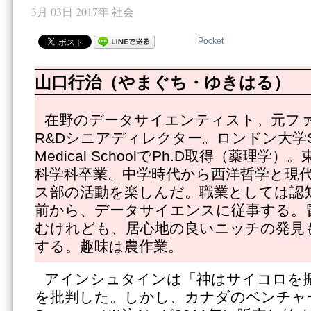
3月 03日 2017年
社会
Pocket
山口行治（やまぐち・ゆきはる）
在野のデータサイエンティスト。元フ
R&Dシニアディレクター。ロンドン大学St.Geor
Medical SchoolでPh.D取得（薬理
科学科卒業。中学時代から西洋哲学と現
ス部の活動を楽しんだ。職業としては認知
前から、データサイエンスに従事する。
むけれども、居心地の良いニッチの発見
する。趣味は農作業。
アインシュタインは「神はサイコロを
を批判した。しかし、カナダのベンチャー企