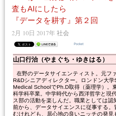
査もAIにしたら
『データを耕す』第２回
2月 10日 2017年
社会
Pocket
山口行治（やまぐち・ゆきはる）
在野のデータサイエンティスト。元フ
R&Dシニアディレクター。ロンドン大学St.Geor
Medical SchoolでPh.D取得（薬理
科学科卒業。中学時代から西洋哲学と現
ス部の活動を楽しんだ。職業としては認知
前から、データサイエンスに従事する。
むけれども、居心地の良いニッチの発見