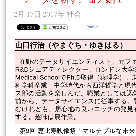
2月 17日 2017年
社会
Pocket
山口行治（やまぐち・ゆきはる）
在野のデータサイエンティスト。元フ
R&Dシニアディレクター。ロンドン大学St.Geor
Medical SchoolでPh.D取得（薬理
科学科卒業。中学時代から西洋哲学と現
ス部の活動を楽しんだ。職業としては認知
前から、データサイエンスに従事する。
むけれども、居心地の良いニッチの発見
する。趣味は農作業。
第9回 恵比寿映像祭「マルチプルな未