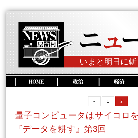
いまと明日に斬
«
1
2
量子コンピュータはサイコロ
『データを耕す』第3回