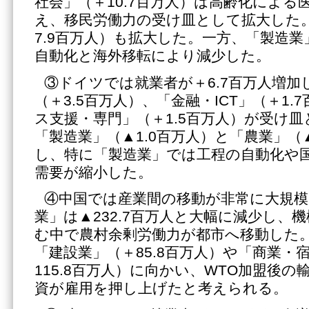
社会」（＋10.7百万人）は高齢化による
え、移民労働力の受け皿として拡大した。
7.9百万人）も拡大した。一方、「製造業
自動化と海外移転により減少した。
③ドイツでは就業者が＋6.7百万人増加
（＋3.5百万人）、「金融・ICT」（＋1
ス支援・専門」（＋1.5百万人）が受け
「製造業」（▲1.0百万人）と「農業」（▲
し、特に「製造業」では工程の自動化や
需要が縮小した。
④中国では産業間の移動が非常に大規模
業」は▲232.7百万人と大幅に減少し、
む中で農村余剰労働力が都市へ移動した
「建設業」（＋85.8百万人）や「商業・
115.8百万人）に向かい、WTO加盟後
資が雇用を押し上げたと考えられる。