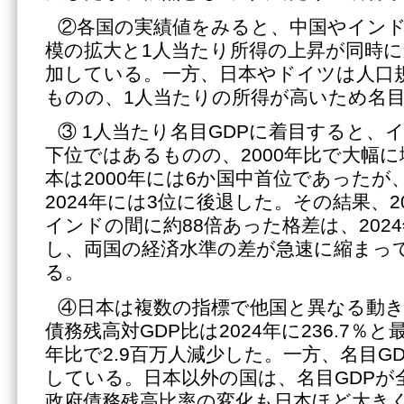
②各国の実績値をみると、中国やイン
模の拡大と1人当たり所得の上昇が同時に
加している。一方、日本やドイツは人口
ものの、1人当たりの所得が高いため名目
③ 1人当たり名目GDPに着目すると、
下位ではあるものの、2000年比で大幅
本は2000年には6か国中首位であったが
2024年には3位に後退した。その結果、2
インドの間に約88倍あった格差は、202
し、両国の経済水準の差が急速に縮まっ
る。
④日本は複数の指標で他国と異なる動
債務残高対GDP比は2024年に236.7％と
年比で2.9百万人減少した。一方、名目G
している。日本以外の国は、名目GDPが
政府債務残高比率の変化も日本ほど大き