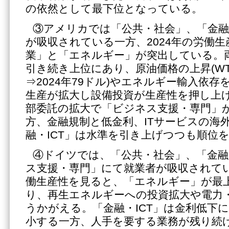
の依然として最下位となっている。
③アメリカでは「公共・社会」、「金融
が吸収されている一方、2024年の労働
業」と「エネルギー」が突出している。両
引き続き上位にあり、原油価格の上昇(WTI参
⇒2024年79ドル)やエネルギー輸入依
生産が拡大し設備投資が生産性を押し上
部委託の拡大で「ビジネス支援・専門」
方、金融規制と低金利、ITサービスの海
融・ICT」は水準を引き上げつつも順位
④ドイツでは、「公共・社会」、「金融
ス支援・専門」にて就業者が吸収されてい
働生産性を見ると、「エネルギー」が最
り、再生エネルギーへの投資拡大や電力
うかがえる。「金融・ICT」は金利低下
小する一方、人手を要する業務が残り続