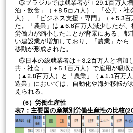
⑤ブラジルでは就業者が＋29.1百万人
泊・飲食」（＋8.5百万人）、「公共・社会
人）、「ビジネス支援・専門」（＋5.3
た。「農業」は▲6.6百万人減少したが
労働力が縮小したことが背景にある。都
い建設業が増加しており、「農業」から
移動が形成された。
⑥日本の総就業者は＋3.2百万人と増加
共・社会」（＋5.1百万人）で雇用が吸
（▲2.8百万人）と「農業」（▲1.1百
造業」においては、自動化や海外移転が
えられる。
（6）労働生産性
表7：主要国の産業別労働生産性の比較(200