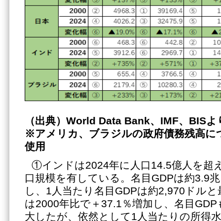
（出典）
World Data Bank、IMF、BI
※アメリカ、ブラジルの政府債務残高に
使用
①インドは2024年に人口14.5億人を
口規模を有している。名目GDPは約3.9
し、1人当たり名目GDPは約2,970ドル
は2000年比で＋37.1％増加し、名目GD
大したが、依然として1人当たりの所得