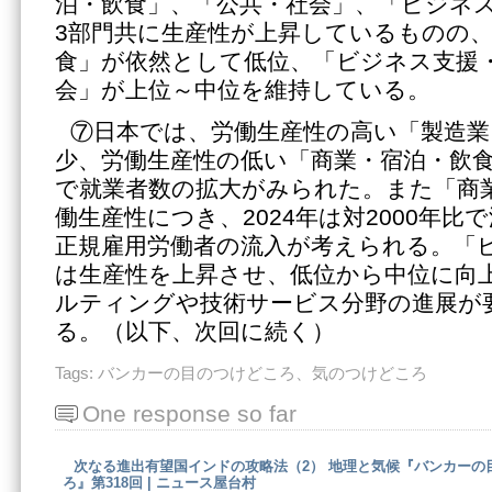
泊・飲食」、「公共・社会」、「ビジネ
3部門共に生産性が上昇しているものの
食」が依然として低位、「ビジネス支援
会」が上位～中位を維持している。
⑦日本では、労働生産性の高い「製造業
少、労働生産性の低い「商業・宿泊・飲
で就業者数の拡大がみられた。また「商
働生産性につき、2024年は対2000年比
正規雇用労働者の流入が考えられる。「
は生産性を上昇させ、低位から中位に向
ルティングや技術サービス分野の進展が
る。（以下、次回に続く）
Tags:
バンカーの目のつけどころ、気のつけどころ
One response so far
次なる進出有望国インドの攻略法（2） 地理と気候『バンカーの
ろ』第318回 | ニュース屋台村