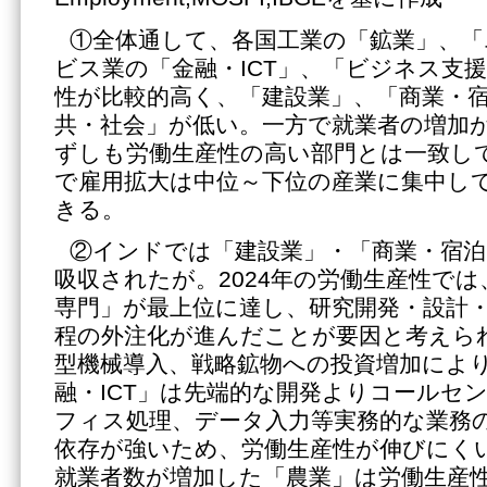
①全体通して、各国工業の「鉱業」、「
ビス業の「金融・ICT」、「ビジネス支
性が比較的高く、「建設業」、「商業・
共・社会」が低い。一方で就業者の増加
ずしも労働生産性の高い部門とは一致し
で雇用拡大は中位～下位の産業に集中し
きる。
②インドでは「建設業」・「商業・宿泊
吸収されたが。2024年の労働生産性で
専門」が最上位に達し、研究開発・設計
程の外注化が進んだことが要因と考えら
型機械導入、戦略鉱物への投資増加によ
融・ICT」は先端的な開発よりコールセ
フィス処理、データ入力等実務的な業務
依存が強いため、労働生産性が伸びにく
就業者数が増加した「農業」は労働生産