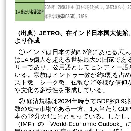
（出典）
JETRO、在インド日本国大使館、Wor
より作成
① インドは日本の約8.6倍にあたる広
は14.5億人を超える世界最大の国家で
リーであり、公用語としてヒンディー語
いる。宗教はヒンドゥー教が約8割を占
スト教、シーク教、仏教など多様な信仰
や文化の多様性を形成している。
② 経済規模は2024年時点でGDP約3.
数の成長市場である一方、1人当たりGDPは
本の12分の1にとどまっている。しかし
（IMF）の「World Economic Outl