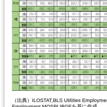
（出典）ILOSTAT,BLS Utilities Employment,
Employment,MOSPI,IBGEを基に作成