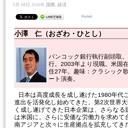
5月 08日 2026年
国際
,
経済
Pocket
小澤 仁（おざわ・ひとし）
バンコック銀行執行副頭取。1
行。2003年より現職。米国
住27年。趣味：クラシック
ート演奏。
日本は高度成長を成し遂げた1980年代
進出を活発化し始めてきた。第2次世界
く成し遂げてきた日本企業は、さらなる
は米国に。さらに安価な労働力を求めて
南アジアと次々に生産拠点を拡充してきた