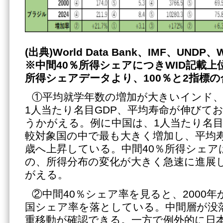
(出典)World Data Bank、IMF、UND
※中間
40％所得シェアにつきWID記載上位
所得シェアデータより、100％と2指標
①平均就学年数の増加が大きいインド
1人当たり名目GDP、平均寿命が伸びて
うかがえる。例に中国は、1人当たり名目G
較対象国の中で最も大きく増加し、平均寿命も
歳へ上昇している。中間40％所得シェア
の、所得分布の変化が大きく急速に進展
がえる。
②中間40％シェア率を見ると、2000年
国シェア率を落としている。中間層が没
重移動が確認できる。一方で例外的に日本