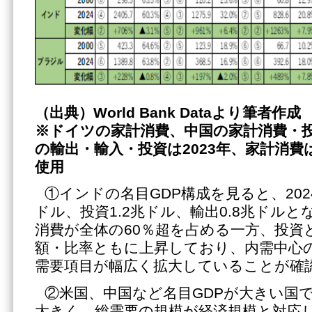
（出典）
World Bank Dataより筆者作成
※ドイツの家計消費、中国の家計消費・
の輸出・輸入・投資は2023年、家計消費は
使用
①インドの名目GDP構成を見ると、202
ドル、投資1.2兆ドル、輸出0.8兆ドル
消費が全体の60％超を占める一方、投資
額・比率ともに上昇しており、内需中心
需要項目が幅広く拡大していることが確
②米国、中国など名目GDPが大きい国
大きく、総需要の規模が経済規模と対応し