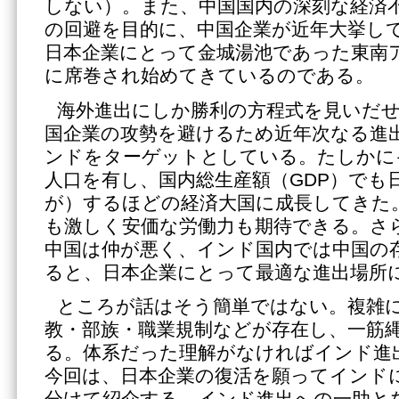
しない）。また、中国国内の深刻な経済
の回避を目的に、中国企業が近年大挙し
日本企業にとって金城湯池であった東南
に席巻され始めてきているのである。
海外進出にしか勝利の方程式を見いだ
国企業の攻勢を避けるため近年次なる進
ンドをターゲットとしている。たしかにイ
人口を有し、国内総生産額（GDP）でも
が）するほどの経済大国に成長してきた
も激しく安価な労働力も期待できる。さ
中国は仲が悪く、インド国内では中国の
ると、日本企業にとって最適な進出場所
ところが話はそう簡単ではない。複雑
教・部族・職業規制などが存在し、一筋
る。体系だった理解がなければインド進
今回は、日本企業の復活を願ってインド