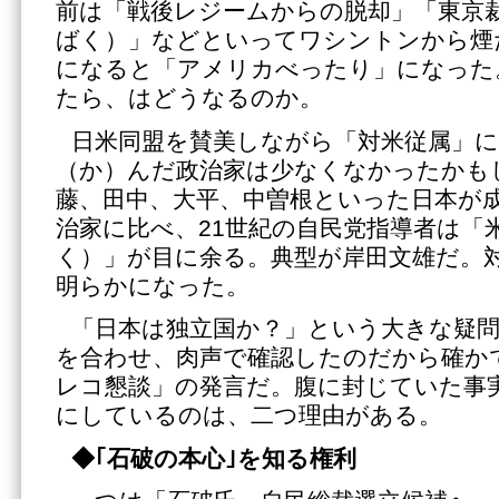
前は「戦後レジームからの脱却」「東京
ばく）」などといってワシントンから煙
になると「アメリカべったり」になった
たら、はどうなるのか。
日米同盟を賛美しながら「対米従属」
（か）んだ政治家は少なくなかったかも
藤、田中、大平、中曽根といった日本が
治家に比べ、21世紀の自民党指導者は「
く）」が目に余る。典型が岸田文雄だ。
明らかになった。
「日本は独立国か？」という大きな疑
を合わせ、肉声で確認したのだから確か
レコ懇談」の発言だ。腹に封じていた事
にしているのは、二つ理由がある。
◆｢石破の本心｣を知る権利