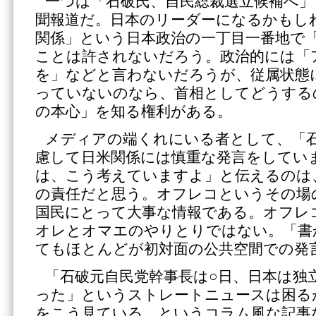
一つは「石破氏、自民総裁選立候補へ」
聞報道だ。日本のリーダーになるかもし
関係」という日本政治の一丁目一番地で
ことは許されないだろう。政治的には「
を」などと言わないだろうが、従属状態
っていないのなら、首相としてどうする
の本心」を知る権利がある。
メディアの端くれにいる者として、「
慮して日米関係には慎重な発言をしてい
は、こう考えていますよ」と伝えるのは
の責任だと思う。オフレコというその場
国民にとって大事な情報である。オフレ
オレとオマエのやりとりではない。「書
てもほとんどが初対面の公共空間での発
「石破元自民党幹事長は○日、日本は独
った」というストレートニュースは困る
をこう見ている、というコラム風な記事