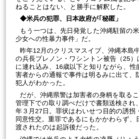
ねることはない、と勝手に解釈した。
◆米兵の犯罪、日本政府が｢秘匿」
もう一つは、先日発覚した沖縄駐留の米
少女への性暴力事件」だ。
昨年12月のクリスマスイブ、沖縄本島
の兵長ブレノン・ワシントン被告（25）
に連れ込み、16歳以下と知りながら、性
害者からの通報で事件は明るみに出て、
犯人がわかった。
だが、沖縄県警は加害者の身柄を取る
管理下での取り調べだけで書類送検され
年３月27日。罪状はわいせつ目的の誘拐
同意性交。重罪であるにもかかわらず、
渡されたのは起訴後だった。