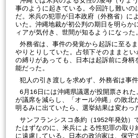
沖縄では米兵のよる女性の凌辱（りょ
事のように起きている。今回許し難いの
だ。米兵の犯罪が日本政府（外務省）に
いた。沖縄地裁が初公判の期日を明らか
ィアが気付き、世間が知るようになった
外務省は、事件の発覚から起訴に至る
やりとりしていた。占領下そのままとい
の縛りがあっても、日本は起訴前に身柄
能だった。
犯人の引き渡しを求めず、外務省は事
6月16日には沖縄県議選が投開票され
が議席を減らし、「オール沖縄」の敗北
明るみに出ていたら、選挙結果は変わっ
サンフランシスコ条約（1952年発効）
たはずなのに、米兵による性犯罪の取り
に遠慮している。日本の政治家は、保守