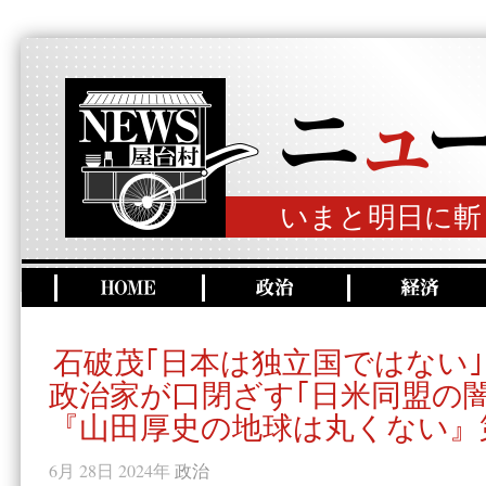
いまと明日に斬
石破茂｢日本は独立国ではない｣
政治家が口閉ざす｢日米同盟の闇
『山田厚史の地球は丸くない』第
6月 28日 2024年
政治