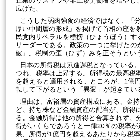
企業のリストラや非正規労働者を増やし
広げた。
こうした弱肉強食の経済ではなく、「
厚い中間層の形成」を掲げて首相の座を
民党内リベラルを標榜（ひょうぼう）す
リーダーである。政策の一つに挙げたの
破」。税制の歪（ひず）みを正そうとい
日本の所得税は累進課税となっている
つれ、税率は上昇する。所得税の最高税率は
を超えると適用される。ところが、1億
転して下がるという「異変」が起きてい
理由は、富裕層の資産構成にある。金
ど、持ち株など金融資産の配当が、所得
る。金融所得は他の所得と合算されず、
得がいくらであろうと一律20％の税率が
果、所得が1億円を超えるあたりから税