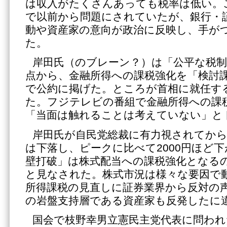
は収入がたくさんあっても税率は低い。
で以前から問題にされていたが、銀行・
動や資産家の意向が政治に反映し、手が
た。
岸田氏（のブレーン？）は「公平な税制
点から、金融所得への課税強化を「検討
で公約に掲げた。ところが首相に就任す
た。フジテレビの番組で金融所得への課
「当面は触れることは考えていない」と
岸田氏が自民党総裁に有力視されてから
は下落し、ピークに比べて2000円ほど
壁打破」は株式配当への課税強化となる
と見なされた。株式市況は様々な要因で
所得課税の見直しに証券業界から反対の
の岩盤支持層である資産家も反発したに
国会で枝野幸男立憲民主党代表に問われ