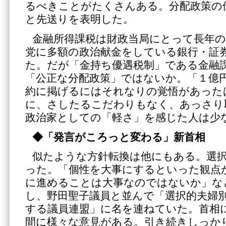
るべきことがたくさんある。分配政策の
と先送りを表明した。
金融所得課税は財政当局にとって長年
党に多額の政治献金をしている銀行・証
た。だが「金持ち優遇税制」である金融
「公正な分配政策」ではないか。「１億
約に掲げるにはそれなりの覚悟があった
に、さしたるこだわりもなく、あっさり
政治家としての「軽さ」を感じた人は少
◆「発言がころっと変わる」新首相
似たような方針転換は他にもある。選
った。「個性を大事にするといった観点
に進めることは大事なのではないか」な
し、野田聖子議員と並んで「選択的夫婦
する議員連盟」に名を連ねていた。首相
間に様々な意見がある。引き続きしっか