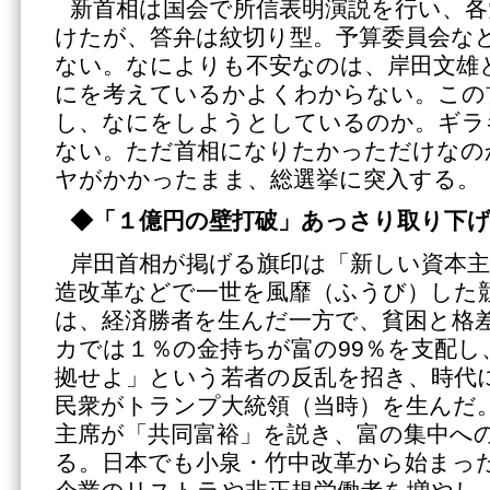
新首相は国会で所信表明演説を行い、各
けたが、答弁は紋切り型。予算委員会な
ない。なによりも不安なのは、岸田文雄
にを考えているかよくわからない。この
し、なにをしようとしているのか。ギラ
ない。ただ首相になりたかっただけなの
ヤがかかったまま、総選挙に突入する。
◆「１億円の壁打破」あっさり取り下
岸田首相が掲げる旗印は「新しい資本主
造改革などで一世を風靡（ふうび）した
は、経済勝者を生んだ一方で、貧困と格
カでは１％の金持ちが富の99％を支配し
拠せよ」という若者の反乱を招き、時代
民衆がトランプ大統領（当時）を生んだ
主席が「共同富裕」を説き、富の集中へ
る。日本でも小泉・竹中改革から始まっ