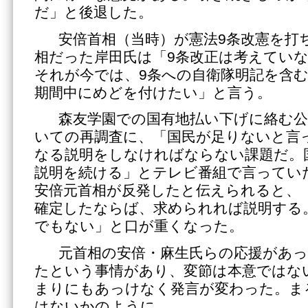
だ」と後退した。
安倍首相（当時）が憲法9条改憲を打ち
相だった岸田氏は「9条改正は考えてい
それが今では、9条への自衛隊明記を含
期間中にめどを付けたい」と言う。
森友学園での国有地払い下げに絡む公
いての再調査に、「国民が足りないと言
なる説明をしなければならない課題だ。
説明を続ける」とテレビ番組で言ってい
安倍元首相が反発したと伝えられると、
確定したならば、求められれば説明する
でもない」と口が重くなった。
元首相の安倍・麻生氏らの応援があっ
たという事情があり、変節は本意ではな
まりにもあっけなく発言が変わった。ま
はないかのように。