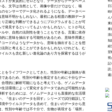
教
コストが実質的にゼロとなり、データからデータベース
日
いる。文字は当然として、画像や音だけではなく、嗅
れのセンサーでデータ化されるようになる。データベー
時
は意味不明かもしれない。最初にある程度の教師データ
ん
より正確な判断ができるようにプログラムすることが可
東
ムで発見するといってもよいかもしれない。ヒトが与え
東
ールや、自然の法則性を使うこともできる。言葉に依存
浪
動的に意味を抽出する可能性があるため、意味作用素と
知
子コードのようなデータから、意味を抽出することを想
経
の法則と考えることができるかもしれないけれども、む
翌
ウイルスも含む新しい進化論のあり方を探索するほうが
視
記
読
とをライフワークとしてきた。性別や年齢は個体が表
週
差であるため、性別や年齢を推定するために十分なデー
、合理的に解析可能になると考えている。ゲノムデータ
や生活環境によって変化するデータであれば可能性があ
解析するためには、ゲノムデータよりも直接的な生活環
い、『住まいのデータを回す』シリーズで試行錯誤して
環境中ウイルスデータも含めて、住まいのデータから意
は、性別や年齢では不十分で、生物が表現する「場所」