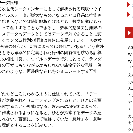
データ行列
次世代シークエンサーによって解析される環境中ウイ
ウイルスデータが膨大なものとなることは容易に推測さ
と始まらないのは統計解析だけれども、数学研究はもっ
よって産生することもできるし、数学的想像力は無限の
ルスデータもデータとしてはデータ行列であることに変
するランダム行列の理論は急速に発展している（※参考
固有値の分布が、見方によっては類似性があるという意外
A
そもそも確率的に定義された行列の固有値を求める計算
W
との相性は良い。ウイルスデータ行列にとって、ランダ
W
論の再考にもつながるかもしれない生物学的な意味（例
「
ルスのような、再帰的な進化をシミュレートする可能
え
お
み
たちどころにわかるように仕組まれている。「デー
も
性が定義される（コーディングされる）と、ひとの言葉
ア
索することが可能になる。近未来のAI技術によって、
ア
に作成されるようになると、ひとが探索するデータの意
カ
しれない。言葉によって理解していた「意味」を、意味
カ
な理解とすることを試みたい。
ク