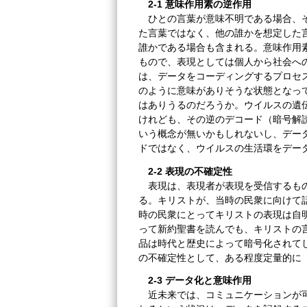
2-1 意味作用素の逆作用
ひとの言葉が意味不明である場合、そ
た言葉ではなく、他の誰かを想定した
誰かである場合も含まれる。意味作用
もので、表現としては個人から社会へ
は、データをコーディングするプロセ
のように意味がありそうな状態となっ
はありうるのだろうか。ウイルスの遺
けれども、その逆のデコード（暗号解
いう概念が無いかもしれないし、デー
ドではなく、ウイルスの生活環をデー
2-2 表現の不確定性
表現は、表現者が表現を受信するもの
る。キリストが、当時の民衆に向けて
時の民衆にとってキリストの表現は自
って新約聖書を読んでも、キリストの
品は時代と歴史によって暗号化されて
の不確定性として、ある程度定量的に
2-3 データ化と意味作用
近未来では、コミュニケーションが可