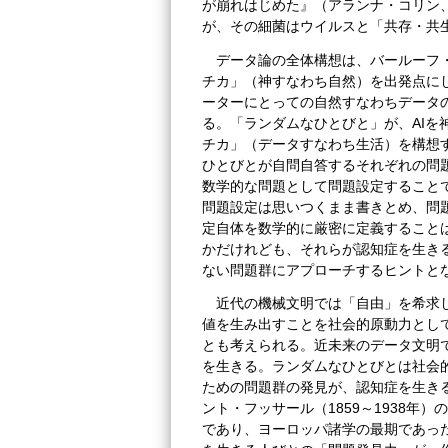
が崩れはじめた』（アランナ・コリン、
が、その細菌はウイルスと「共存・共
データ論の全体構想は、バールーフ・
チカ」（神すなわち自然）を出発点に
ーターにとっての自然すなわちデータの
る。「ランダムなひとびと」が、AIを
チカ」（データすなわち生活）を構想
ひとびとが自問自答するそれぞれの問
数学的な問題として問題設定すること
問題設定は思いつくまま書きとめ、問
定自体を数学的に厳密に定義すること
かだけれども、それらが認知症を生き
ない問題群にアプローチするヒントと
近代の機械文明では「自由」を希求
値を生み出すことを社会的原動力とし
とも考えられる。近未来のデータ文明で
を生きる。ランダムなひとびとは社会
ための問題群の発見が、認知症を生き
ント・フッサール（1859～1938
であり、ヨーロッパ諸学の最期であった