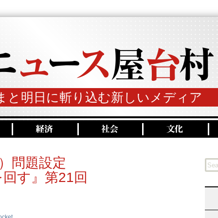
まと明日に斬り込む新しいメディア
）問題設定
回す』第21回
ocket