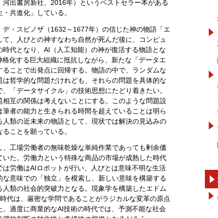
河出書房新社、2016年）というベストセラー本がある
生・共進化」している。
デ・スピノザ（1632～1677年）の信じた神の物語「エ
して、人びとの神すなわち自然が死んだ後に、コンピュ
時代となり、AI（人工知能）の神が復活する物語とな
神格化する巨大組織に抵抗しながら、新たな「データエ
することで出発点に回帰する。物語の中で、ランダムな
題は哲学的な問題だけれども、それらの問題を具体的な
で、「データサイクル」の技術思想にたどり着きたい。
題相互の関係は考えないことにする。このような問題設
は筆者の能力と生きられる時間を超えていることは明ら
る人類の近未来の物語として、現状では解決の見込みの
なることを願っている。
し、工場労働者の無味乾燥な単純作業であっても剰余価
ていた。労働力という特殊な商品の市場が成熟した時代
は労働はAIロボットが行い、人びとは意味不明な生活
的な意味での「独立」を模索し、新しい意味を構築する
る人類の社会的突破力となる。現象学を構築したエドム
年）の時代は、厳密な学問であることがラジカルな変革の原点
。過度に商業的なAI技術の時代では、予測不能な社会