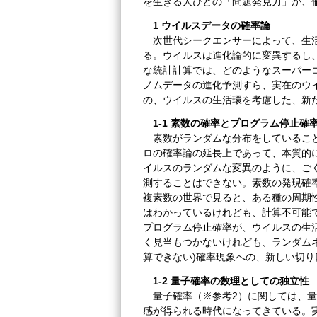
を生きる人びとの「問題発見力」が、
1 ウイルスデータの確率論
次世代シークエンサーによって、生活
る。ウイルスは進化論的に変異するし
な統計計算では、どのようなスーパー
ノムデータの進化予測すら、実在のウ
の、ウイルスの生活環を考慮した、新
1-1 素数の確率とプログラム停止確
素数がランダムな分布をしていること
ロの確率論の延長上であって、本質的
イルスのランダムな変異のように、ご
測することはできない。素数の発現確
複素数の世界で見ると、ある種の周期
はわかっているけれども、計算不可能
プログラム停止確率が、ウイルスの生
く見当もつかないけれども、ランダム
算できない)確率現象への、新しい切
1-2 量子確率の数理としての独立性
量子確率（※参考2）に関しては、量
感が得られる時代になってきている。