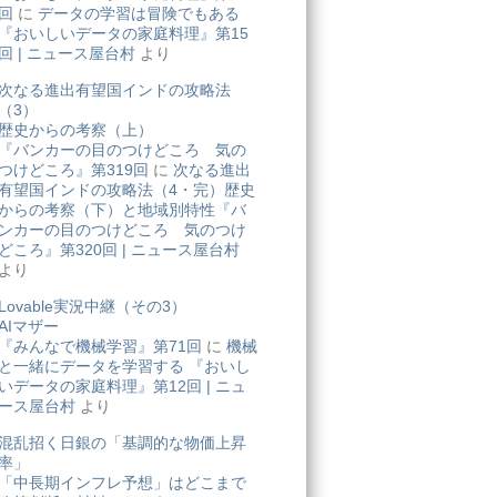
回
に
データの学習は冒険でもある
『おいしいデータの家庭料理』第15
回 | ニュース屋台村
より
次なる進出有望国インドの攻略法
（3）
歴史からの考察（上）
『バンカーの目のつけどころ 気の
つけどころ』第319回
に
次なる進出
有望国インドの攻略法（4・完）歴史
からの考察（下）と地域別特性『バ
ンカーの目のつけどころ 気のつけ
どころ』第320回 | ニュース屋台村
より
Lovable実況中継（その3）
AIマザー
『みんなで機械学習』第71回
に
機械
と一緒にデータを学習する 『おいし
いデータの家庭料理』第12回 | ニュ
ース屋台村
より
混乱招く日銀の「基調的な物価上昇
率」
「中長期インフレ予想」はどこまで