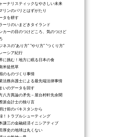
ャーナリスティックなやさしい未来
マリンのパリとはずがたり
ータを耕す
ラーリのいまどきタイランド
ンカーの目のつけどころ、気のつけど
ろ
ジネスの”あり方” ”やり方” ”つくり方”
レーシア紀行
界に挑む！地方に眠る日本の食
南米徒然草
国のものづくり事情
業法務弁護士による最先端法律事情
まいのデータを回す
方八方異論の矛先－屋台村軒先余聞
際派会計士の独り言
明け前のパキスタンから
録！トラブルシューティング
本謙三の金融経済イニシアティブ
田厚史の地球は丸くない