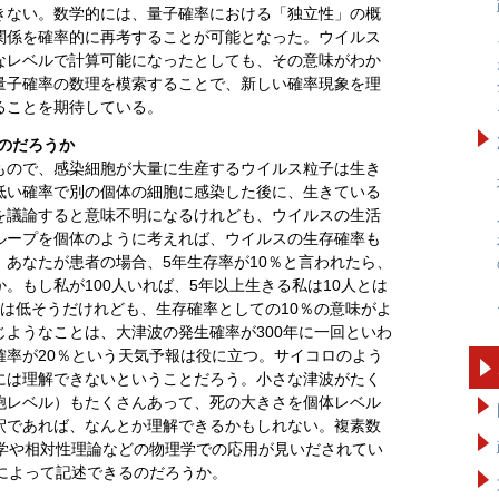
きない。数学的には、量子確率における「独立性」の概
関係を確率的に再考することが可能となった。ウイルス
なレベルで計算可能になったとしても、その意味がわか
量子確率の数理を模索することで、新しい確率現象を理
ることを期待している。
なのだろうか
ので、感染細胞が大量に生産するウイルス粒子は生き
低い確率で別の個体の細胞に感染した後に、生きている
を議論すると意味不明になるけれども、ウイルスの生活
ループを個体のように考えれば、ウイルスの生存確率も
あなたが患者の場合、5年生存率が10％と言われたら、
。もし私が100人いれば、5年以上生きる私は10人とは
は低そうだけれども、生存確率としての10％の意味がよ
ようなことは、大津波の発生確率が300年に一回といわ
確率が20％という天気予報は役に立つ。サイコロのよう
には理解できないということだろう。小さな津波がたく
胞レベル）もたくさんあって、死の大きさを個体レベル
釈であれば、なんとか理解できるかもしれない。複素数
力学や相対性理論などの物理学での応用が見いだされてい
によって記述できるのだろうか。