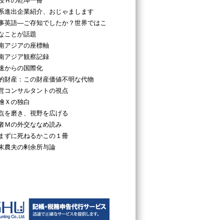
授Ｈの乾坤一冊
系進出企業紹介、おじゃまします
事英語―ご存知でしたか？世界ではこ
なことが話題
南アジアの座標軸
南アジア観察記録
速からの国際化
的財産：この財産価値不明な代物
営コンサルタントの視点
檜Ｘの独白
点を磨き、視野を広げる
者Ｍの外交ななめ読み
まずに死ねるかこの１冊
末農夫の剰余所与論