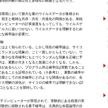
倫理的判断の独立性と多様性の根拠となるだろう。
環境において膨大な量のウイルスデータが集積され
、宿主と複雑な共存・共生・共進化の関係がある。単純
コンピューターの計算速度をもってしても、ウイルスゲ
イルスに追いつかない。ウイルスデータを理解するため
たな確率論が必要だ。
率Ω
はよく知られている。しかし現在の確率論は、サイコ
にランダムな現象の、ごく一面しかとらえていない。ウ
く微小な生存確率にもとづくランダムな現象を正確に予
率は、素数が大きくなると急速に小さくなる。しかも、
性があるらしい。プログラム停止確率Ωは実数であること
であることも証明されている（※参考1）。素数の確率や
活環としての生存確率にどのような関係があるのか、全
ネス理解の深化が、サイコロの確率では理解できない(計
り口となることを期待している。
子コンピューターが実現されて、実験的にある程度の実
実験的に経験される量子確率は、古典的な命題論理の分