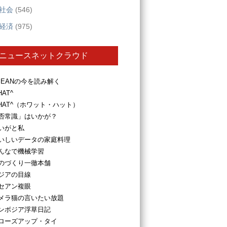
社会
(546)
経済
(975)
ニュースネットクラウド
SEANの今を読み解く
HAT^
HAT^（ホワット・ハット）
否常識」はいかが？
いがと私
いしいデータの家庭料理
んなで機械学習
のづくり一徹本舗
ジアの目線
セアン複眼
メラ猫の言いたい放題
ンボジア浮草日記
ローズアップ・タイ