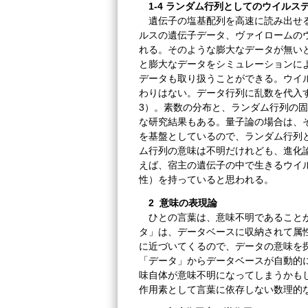
1-4 ランダム行列としてのウイルス
遺伝子の塩基配列を高速に読み出せる
ルスの遺伝子データ、ヴァイロームの
れる。そのような膨大なデータが無い
と膨大なデータをシミュレーションに
データも取り扱うことができる。ウイ
わりはない。データ行列に乱数を代入
3）。素数の分布と、ランダム行列の
な研究結果もある。量子論の場合は、
を基盤としているので、ランダム行列
ム行列の意味は不明だけれども、進化
えば、宿主の遺伝子の中で生きるウイ
性）を持っていると思われる。
2 意味の表現論
ひとの言葉は、意味不明であることが
タ」は、データベースに収納されて属
に近づいてくるので、データの意味を探
「データ」からデータベースが自動的
味自体が意味不明になってしまうかも
作用素として言葉に依存しない数理的