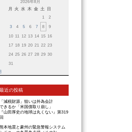
2026年8月
月
火
水
木
金
土
日
1
2
3
4
5
6
7
8
9
10
11
12
13
14
15
16
17
18
19
20
21
22
23
24
25
26
27
28
29
30
31
月
最近の投稿
「減税財源」狙いは外為会計
できるか「米国債取り崩し」
『山田厚史の地球は丸くない』第319
回
熊本地震と豪州の緊急警報システム