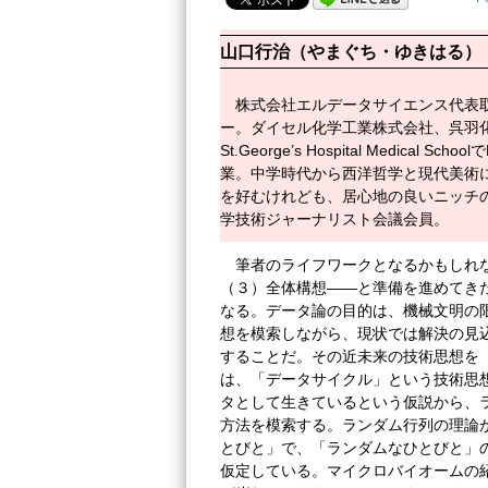
山口行治（やまぐち・ゆきはる）
株式会社エルデータサイエンス代表
ー。ダイセル化学工業株式会社、呉羽
St.George’s Hospital Medic
業。中学時代から西洋哲学と現代美術
を好むけれども、居心地の良いニッチ
学技術ジャーナリスト会議会員。
筆者のライフワークとなるかもしれ
（３）全体構想――と準備を進めてき
なる。データ論の目的は、機械文明の
想を模索しながら、現状では解決の見
することだ。その近未来の技術思想を
は、「データサイクル」という技術思
タとして生きているという仮説から、
方法を模索する。ランダム行列の理論
とびと」で、「ランダムなひとびと」
仮定している。マイクロバイオームの紹