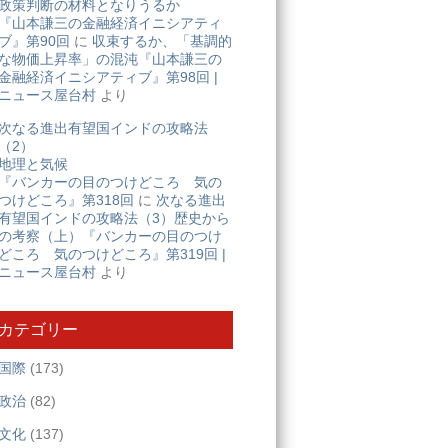
政策判断の材料となりうるか
『山本謙三の金融経済イニシアティ
ブ』第90回
に
収束するか、「基調的
な物価上昇率」の混沌『山本謙三の
金融経済イニシアティブ』第98回 |
ニュース屋台村
より
次なる進出有望国インドの攻略法
（2）
地理と気候
『バンカーの目のつけどころ 気の
つけどころ』第318回
に
次なる進出
有望国インドの攻略法（3）歴史から
の考察（上）『バンカーの目のつけ
どころ 気のつけどころ』第319回 |
ニュース屋台村
より
カテゴリー
国際
(173)
政治
(82)
文化
(137)