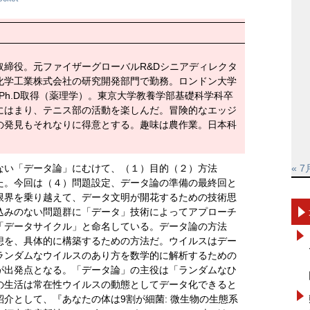
取締役。元ファイザーグローバルR&Dシニアディレクタ
化学工業株式会社の研究開発部門で勤務。ロンドン大学
al SchoolでPh.D取得（薬理学）。東京大学教養学部基礎科学科卒
にはまり、テニス部の活動を楽しんだ。冒険的なエッジ
の発見もそれなりに得意とする。趣味は農作業。日本科
ない「データ論」にむけて、（１）目的（２）方法
« 7
た。今回は（４）問題設定、データ論の準備の最終回と
限界を乗り越えて、データ文明が開花するための技術思
込みのない問題群に「データ」技術によってアプローチ
「データサイクル」と命名している。データ論の方法
想を、具体的に構築するための方法だ。ウイルスはデー
ランダムなウイルスのあり方を数学的に解析するための
が出発点となる。「データ論」の主役は「ランダムなひ
の生活は常在性ウイルスの動態としてデータ化できると
介として、『あなたの体は9割が細菌: 微生物の生態系