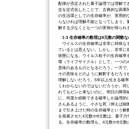
配律が否定された量子論理では理解で
念を定式化したことで、古典的な因果
の生活環としての生存確率が、実用的
らなければ理解不能となってしまう。
解する少なくとも一つの実例が得られ
1-3 生存確率の数理は8元数の関数
ウイルスの生存確率は非常に特殊なも
ているとは思えない。しかし、非常に
状態になる。ウイルス粒子の生存確率
環（ライフサイクル）として、一つの
意味のあるものとなるだろう。一方で、
その意味をどのように解釈するだろうか
理解しないだろう。5年以上生きる確率
くわからないのではないだろうか。同じ
れてもピンと来ないのに、明日の降雨
に、何度か経験できる確率しか論理的
さんあるように、小さな死（例えば細
まで引き上げた時の生存確率という解
を発展させた4元数や8元数は、量子
る。生存確率の数理も、4元数や8元数