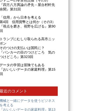
シドニーの冬景色点描（その3）
『四方八方異論の矛先－屋台村軒先
余聞』第31回
「信用」から日本を考える
第4回 信用貨幣とは何か（その3）
『視点を磨き、視野を広げる』第90
回
トランプにむしり取られる高市ニッ
ポン
そのつけの支払いは国民に？
『バンカーの目のつけどころ 気の
つけどころ』第323回
データの学習は冒険でもある
『おいしいデータの家庭料理』第15
回
最近のコメント
機械と一緒にデータを使うビジネス
を考える
『おいしいデータの家庭料理』第13