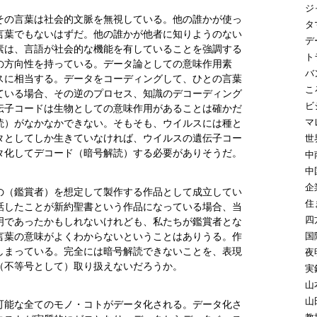
ジ
の言葉は社会的文脈を無視している。他の誰かが使っ
タ
言葉でもないはずだ。他の誰かが他者に知りようのない
デ
素は、言語が社会的な機能を有していることを強調する
ト
の方向性を持っている。データ論としての意味作用素
バ
スに相当する。データをコーディングして、ひとの言葉
こ
ている場合、その逆のプロセス、知識のデコーディング
ビ
伝子コードは生物としての意味作用があることは確かだ
マ
読）がなかなかできない。そもそも、ウイルスには種と
タとしてしか生きていなければ、ウイルスの遺伝子コー
世
タ化してデコード（暗号解読）する必要がありそうだ。
中
中
企
（鑑賞者）を想定して製作する作品として成立してい
住
話したことが新約聖書という作品になっている場合、当
四
明であったかもしれないけれども、私たちが鑑賞者とな
言葉の意味がよくわからないということはありうる。作
国
しまっている。完全には暗号解読できないことを、表現
夜
（不等号として）取り扱えないだろうか。
実
山
山
能な全てのモノ・コトがデータ化される。データ化さ