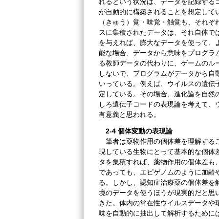
れるという状況は、データを記録する
が自動的に構築されることを想定して
（きゅう）覚・味覚・触覚も、それぞ
スに集積されたデータは、それ自体で
を与えれば、膨大なデータを使って、
能な場合、データから意味をプログラ
る教師データの代わりに、ゲームのル
しないで、プログラムがデータから自
いっている。例えば、ウイルスの遺伝
定している。その場合、進化論を自然
しろ遺伝子コードの表現論を考えて、
有意義と思われる。
2-4 個体変動の表現論
筆者は薬物作用の個体差を理解するこ
現している生物にとって基本的な個体
タを集積すれば、薬物作用の個体差も
であっても、エピゲノムのように加齢
る。しかし、認知症治療薬の個体差を
境のデータを使うほうが現実的だと思
きた。体内の常在性ウイルスデータや
味を自動的に抽出して解析するために