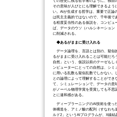
くの歴史に残る哲学者のように、独自
その意味が人びとにも理解できるように
い。AIが生成する哲学は、重要で正論
は民主主義的ではないので、千年後で
る程度妥当性のある仮説を、コンピュ
ば、データのウソ（ハルシネーション
に削減される。
◆あるがままに受け入れる
データ論理を、言語とは別の、疑似
るがままに受け入れることは可能だろ
自然」という、仮説以前のテーゼもし
ンピューターにとっての自然は、シミ
に用いる乱数も疑似乱数でしかない。
との論理によって理解することができ
て、シミュレーションで、データの意味
がノーベル物理学賞を受賞しても不思
とに違和感がある。
ディープラーニングのAI技術を使っ
体構造を、アミノ酸の配列（すなわち
ルド2」というAIプログラムが、X線