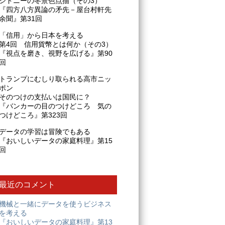
シドニーの冬景色点描（その3）
『四方八方異論の矛先－屋台村軒先
余聞』第31回
「信用」から日本を考える
第4回 信用貨幣とは何か（その3）
『視点を磨き、視野を広げる』第90
回
トランプにむしり取られる高市ニッ
ポン
そのつけの支払いは国民に？
『バンカーの目のつけどころ 気の
つけどころ』第323回
データの学習は冒険でもある
『おいしいデータの家庭料理』第15
回
最近のコメント
機械と一緒にデータを使うビジネス
を考える
『おいしいデータの家庭料理』第13