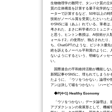
生物物理学の難問で、タンパク質の立
質の立体構造を計算する量子化学的な
ーターで計算するなど、50年以上の時
技術がノーベル賞を受賞したといった
やSNSに溢（あふ）れている。筆者
考された、まさに科学者のコミュニテ
と思う。ヒントン教授は、AI技術が人
ォールド2」の使用が、独占されたり
ち、ChatGPTのような、ビジネス優
絶を訴えるノーベル平和賞のように、人
ないようにするという、明確なメッセ
い。
国際連合の平和維持活動が機能しな
新聞記事やSNSに、埋もれてしまう
たように、「ウソをつかない」論理や
アンは決して噓をつかない』〈ハービー
◆
P(4+1) Healthy Economy
「ウソをつかない」データ論理は、
アブダクションの発展形として、機械