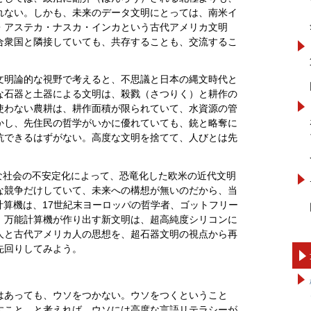
れない。しかも、未来のデータ文明にとっては、南米イ
・アステカ・ナスカ・インカという古代アメリカ文明
合衆国と隣接していても、共存することも、交流するこ
文明論的な視野で考えると、不思議と日本の縄文時代と
な石器と土器による文明は、殺戮（さつりく）と耕作の
使わない農耕は、耕作面積が限られていて、水資源の管
かし、先住民の哲学がいかに優れていても、銃と略奪に
抗できるはずがない。高度な文明を捨てて、人びとは先
端な社会の不安定化によって、恐竜化した欧米の近代文明
な競争だけしていて、未来への構想が無いのだから、当
計算機は、17世紀末ヨーロッパの哲学者、ゴットフリー
。万能計算機が作り出す新文明は、超高純度シリコンに
人と古代アメリカ人の思想を、超石器文明の視点から再
先回りしてみよう。
はあっても、ウソをつかない。ウソをつくということ
すこと、と考えれば、ウソには高度な言語リテラシーが