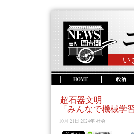
い
超石器文明
『みんなで機械学習
10月 21日 2024年
社会
P