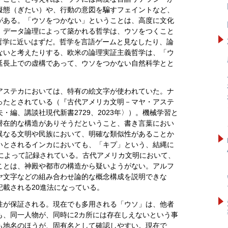
擬態（ぎたい）や、行動の意図を騙すフェイントなど、
がある。「ウソをつかない」ということは、高度に文化
」データ論理によって築かれる哲学は、ウソをつくこと
哲学に近いはずだ。哲学を言語ゲームと見なしたり、論
ないと考えたりする、欧米の論理実証主義哲学は、「ウ
延長上での虚構であって、ウソをつかない自然科学とと
アステカにおいては、特有の絵文字が使われていた。ナ
ったとされている（『古代アメリカ文明－マヤ・アステ
・編、講談社現代新書2729、2023年〉）。機械学習と
潜在的な構造がありそうだということ、書き言葉におい
異なる文明や民族において、明確な類似性があることか
いとされるインカにおいても、「キプ」という、結縄に
法によって記録されている。古代アメリカ文明において、
ことは、神殿や都市の構造から疑いようがない。アルフ
ヤ文字などの組み合わせ論的な概念構成を説明できな
載される20進法になっている。
性が保証される。現在でも多用される「ウソ」は、他者
も、同一人物が、同時に2カ所には存在しえないという事
も地名のほうが、固有名として確認しやすい。現在で