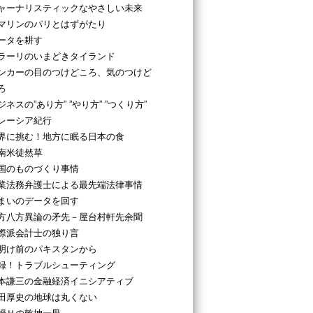
ャーナリスティックなやさしい未来
マリンのパリとはずがたり
ータを耕す
ラーリのいまどきタイランド
ンカーの目のつけどころ、気のつけど
ろ
ジネスの”あり方” ”やり方” ”つくり方”
レーシア紀行
界に挑む！地方に眠る日本の食
南米徒然草
国のものづくり事情
業法務弁護士による最先端法律事情
まいのデータを回す
方八方異論の矛先－屋台村軒先余聞
際派会計士の独り言
明け前のパキスタンから
録！トラブルシューティング
本謙三の金融経済イニシアティブ
田厚史の地球は丸くない