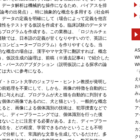
、データ解析は機械的な操作になるため、バイアスを排
の論考の出発点）。特に抽象的な概念を多用する（社会科
。データの定義を明確にして（場合によって定義を他言
確性をテストする仮説を作成する。臨床試験のデータマ
るプログラムを作成する。この業務は、「ロジカルチェ
経験では、日本語の定義が甘くなりやすいので、英語に
（コンピュータープログラム）を作りやすくなる。当
A
的な概念の場合は、漢字やマヤ文字に翻訳すれば、概念
W
う。仮説生成の論理は、前稿（※過去記事4）で紹介した
ス・パースのアブダクション（説明仮説による探求の論
W
ては大いに参考になる。
「
え
ダ・トロント大学のジェフリー・ヒントン教授が発明し
お
の前処理を不要にして、しかも、画像の特徴を自動的に
み
量に与えれば、プログラムが犬と猫を自動的に判別する
も
な個体の画像であるのに、犬と猫という、一般的な概念
ア
えると、画像による個体識別の技術は、犯罪捜査などで
かし、ディープラーニングでは、個体識別を行った後
ア
はないことに注意する必要がある。また、ディープラー
カ
概念を、どの程度、学習できるのかということも不明
カ
ルで分析して、常識的な文章を生成しているだけだ。多
ク