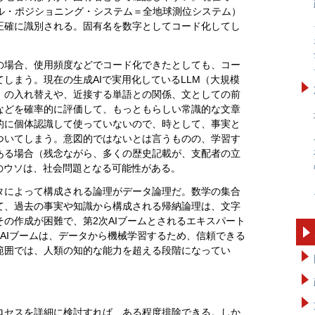
バル・ポジショニング・システム＝全地球測位システム）
正確に識別される。固有名を数字としてコード化してし
。
の場合、使用頻度などでコード化できたとしても、コー
しまう。現在の生成AIで実用化しているLLM（大規模
）の入れ替えや、近接する単語との関係、文としての前
などを確率的に評価して、もっともらしい常識的な文章
的に個体認識して使っていないので、時として、事実と
ついてしまう。意図的ではないとは言うものの、学習す
ある場合（残念ながら、多くの歴史記載が、支配者の立
のウソは、社会問題となる可能性がある。
タによって構成される論理がデータ論理だ。数学の集合
て、過去の事実や知識から構成される帰納論理は、文字
の作成が困難で、第2次AIブームとされるエキスパート
AIブームは、データから機械学習するため、信頼できる
範囲では、人類の知的な能力を超える段階になってい
ロセスを詳細に検討すれば、ある程度排除できる。しか