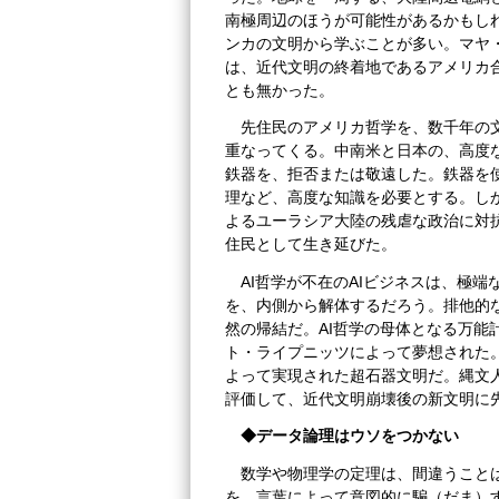
南極周辺のほうが可能性があるかもし
ンカの文明から学ぶことが多い。マヤ
は、近代文明の終着地であるアメリカ
とも無かった。
先住民のアメリカ哲学を、数千年の
重なってくる。中南米と日本の、高度
鉄器を、拒否または敬遠した。鉄器を
理など、高度な知識を必要とする。し
よるユーラシア大陸の残虐な政治に対
住民として生き延びた。
AI哲学が不在のAIビジネスは、極
を、内側から解体するだろう。排他的
然の帰結だ。AI哲学の母体となる万能
ト・ライプニッツによって夢想された
よって実現された超石器文明だ。縄文
評価して、近代文明崩壊後の新文明に
◆データ論理はウソをつかない
数学や物理学の定理は、間違うこと
を、言葉によって意図的に騙（だま）