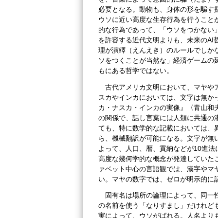
必要となる。動物も、身体の形を騙す
ウソに近い高度な生存行為を行うこと
的な行為であって、「ウソをつかない
を許容する近代文明よりも、未来のAI
理が演繹（えんえき）のルールでしか
ソをつくことが当然な」経済ゲームの
もにある哲学ではない。
古代アメリカ文明において、マヤや
スカやインカにおいては、文字は無か
カ・ナスカ・インカの実像』〈青山和夫
の関係で、話し言葉には人類に共通の
ても、特に数学的な記載においては、
ら、機械翻訳が可能になる。文字が無
よって、人口、暦、貢納などが10進
高度な幾何学的な概念が発達していた
ァベット中心の言語観では、漢字やマ
い。マヤの数字では、ゼロが明示的に記
固有名は場所の論理によって、同一
の名前を使う「なりすまし」だけれど
実によって、ウソがばれる。人名より