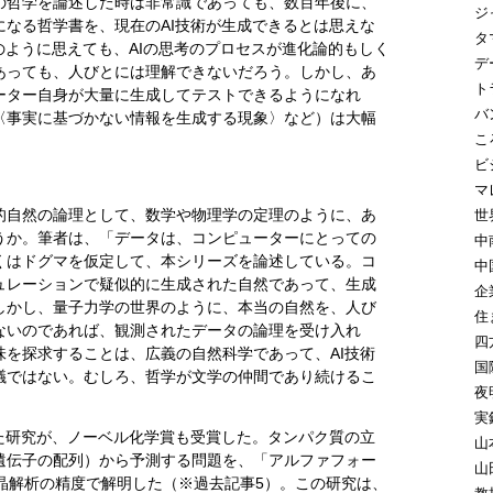
の哲学を論述した時は非常識であっても、数百年後に、
ジ
なる哲学書を、現在のAI技術が生成できるとは思えな
タ
のように思えても、AIの思考のプロセスが進化論的もしく
デ
あっても、人びとには理解できないだろう。しかし、あ
ト
ーター自身が大量に生成してテストできるようになれ
バ
〈事実に基づかない情報を生成する現象〉など）は大幅
こ
ビ
マ
的自然の論理として、数学や物理学の定理のように、あ
世
うか。筆者は、「データは、コンピューターにとっての
中
くはドグマを仮定して、本シリーズを論述している。コ
中
ュレーションで疑似的に生成された自然であって、生成
企
しかし、量子力学の世界のように、本当の自然を、人び
住
ないのであれば、観測されたデータの論理を受け入れ
四
を探求することは、広義の自然科学であって、AI技術
国
議ではない。むしろ、哲学が文学の仲間であり続けるこ
夜
実
た研究が、ノーベル化学賞も受賞した。タンパク質の立
山
遺伝子の配列）から予測する問題を、「アルファフォー
山
結晶解析の精度で解明した（※過去記事5）。この研究は、