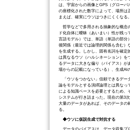
は、宇宙からの画像とGPS（グロー
の座標化された数字によって、場所は
まえば、確実にウソはつきにくくなる
哲学などで多用される抽象的な概念
ド化自体に曖昧（あいまい）性が残って
言語モデル）では、単語（単語の部分
後関係（最近では論理的関係も含む）
を生成する。しかし、固有名詞を確定
は異なるウソ（ハルシネーション）を
るデータに大きな偏り（バイアス）が
場からの記載になっている）、生成AI
「ウソをつかない」信頼できるデー
論をモデルとする演繹論理とは異なっ
による知識ベースを必要とするため、そ
システムが行き詰まった。現在の第3次
大量のデータがあれば、そのデータの
る。
◆ウソに仮説生成で対抗する
データのバイアスは、データ収集プ