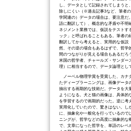
し、データとして記録されてしまうと
除しにくい（※過去記事3など、筆者
学関連の）データの場合は、要注意だ
語に翻訳して）、概念的な矛盾や不明
ネジメント業務では、仮説をテストす
ック」と呼ばれることもある。筆者の
翻訳してから考えると、実用的な仮説
然、その逆の場合もあるはずで、哲学
間のつながりが見える場合もあるだろ
米国の哲学者、チャールズ・サンダー
理）に相当するので、データ論理とし
ノーベル物理学賞を受賞した、カナ
たディープラーニングは、画像データ
抽出する画期的な技術だ。データを大
ようになる。犬と猫の画像は、具体的
を学習するので画期的だった。逆に考
実用化していたので、驚きはない。し
に、抽象化や一般化を行っているので
ニングが、哲学などの高度に抽象的な
で、文章になった哲学を、単語のレベ