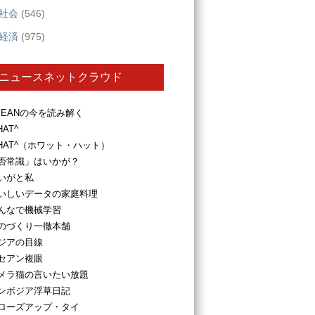
社会
(546)
経済
(975)
ニュースネットクラウド
SEANの今を読み解く
HAT^
HAT^（ホワット・ハット）
否常識」はいかが？
いがと私
いしいデータの家庭料理
んなで機械学習
のづくり一徹本舗
ジアの目線
セアン複眼
メラ猫の言いたい放題
ンボジア浮草日記
ローズアップ・タイ