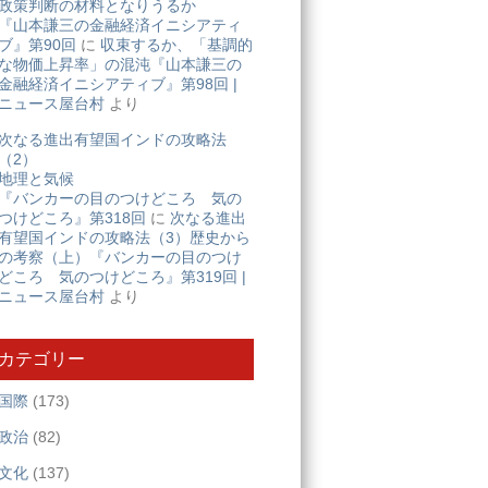
政策判断の材料となりうるか
『山本謙三の金融経済イニシアティ
ブ』第90回
に
収束するか、「基調的
な物価上昇率」の混沌『山本謙三の
金融経済イニシアティブ』第98回 |
ニュース屋台村
より
次なる進出有望国インドの攻略法
（2）
地理と気候
『バンカーの目のつけどころ 気の
つけどころ』第318回
に
次なる進出
有望国インドの攻略法（3）歴史から
の考察（上）『バンカーの目のつけ
どころ 気のつけどころ』第319回 |
ニュース屋台村
より
カテゴリー
国際
(173)
政治
(82)
文化
(137)