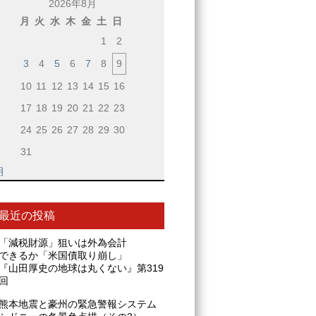
2026年8月
月
火
水
木
金
土
日
1
2
3
4
5
6
7
8
9
10
11
12
13
14
15
16
17
18
19
20
21
22
23
24
25
26
27
28
29
30
31
月
最近の投稿
「減税財源」狙いは外為会計
できるか「米国債取り崩し」
『山田厚史の地球は丸くない』第319
回
熊本地震と豪州の緊急警報システム