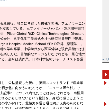
表取締役。独自に考案した機械学習法、フェノラーニン
を模索している。元ファイザージャパン・臨床開発部門
r Global R&D, Clinical Technologies, Director。
式会社、呉羽化学工業株式会社の研究開発部門で勤務。
e’s Hospital Medical SchoolでPh.D取得（薬理学）。
礎科学科卒業。中学時代から西洋哲学と現代美術にはま
を楽しんだ。冒険的なエッジを好むけれども、居心地の
する。趣味は農作業。日本科学技術ジャーナリスト会議
« 7
返し、栄枯盛衰した後に、英国スコットランドで産業革
文明は北に向かうのだろうか。「ニュース屋台村」で
過去記事2）について考えたことはあるけれども、南極周
まれるかもしれないという物語を、身近に感じるように
海の氷が解けて、北極海を通る通信網が現実のものとな
としては、政治に翻弄（ほんろう）される北極よりも、