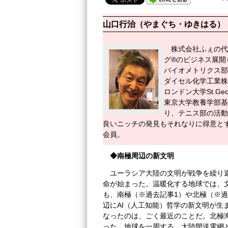
山口行治（やまぐち・ゆきはる）
株式会社ふぇの代
グ®のビジネス展開
バイオメトリクス部長、Pfize
ダイセル化学工業株
ロンドン大学St.Georg
東京大学教養学部基
り、テニス部の活動
良いニッチの発見もそれなりに得意と
会員。
◆南極周辺の新文明
ユーラシア大陸の文明が戦争を繰り
命が始まった。温暖化する地球では、
も、南極（※過去記事1）や北極（※
辺にAI（人工知能）哲学の新文明が生
なったのは、ごく最近のことだ。北極
った。地球を一周する、大陸間送電網