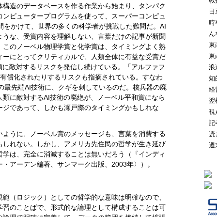
教
体構造のデータベースを作る作業から始まり、タンパク
日
コンピュータープログラムを使って、スーパーコンピュ
時
間をかけて、世界の多くの科学者が挑戦した難問だ。AI
ん
ような、受賞内容を理解しない、言葉だけの記事が新聞
東
は、このノーベル物理学賞と化学賞は、タイミングよく熟
東
ィーにとってクリティカルで、人類全体に有益な受賞だ
類に敵対するリスクを発信し続けている。「アルファフ
浪
、有償化されたりするリスクも指摘されている。すなわ
知
先の最先端AI技術に、クギを刺しているのだ。核兵器の廃
経
類に敵対するAI技術の廃絶が、ノーベル平和賞になら
翌
ージであって、しかも瀬戸際のタイミングかもしれな
視
記
いように、ノーベル賞のメッセージも、言葉を消費する
読
かもしれない。しかし、アメリカ先住民の哲学が生き延び
週
哲学は、完全に消滅することは無いだろう（『インディ
・アーデン編著、サンマーク出版、2003年〉）。
規範（ロジック）としての哲学的な意味は明確なので、
学習のことばで、形式的な論理として構成することは可