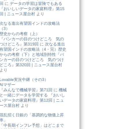
回
に
データの学習は冒険でもある
『おいしいデータの家庭料理』第15
回 | ニュース屋台村
より
次なる進出有望国インドの攻略法
（3）
歴史からの考察（上）
『バンカーの目のつけどころ 気の
つけどころ』第319回
に
次なる進出
有望国インドの攻略法（4・完）歴史
からの考察（下）と地域別特性『バ
ンカーの目のつけどころ 気のつけ
どころ』第320回 | ニュース屋台村
より
Lovable実況中継（その3）
AIマザー
『みんなで機械学習』第71回
に
機械
と一緒にデータを学習する 『おいし
いデータの家庭料理』第12回 | ニュ
ース屋台村
より
混乱招く日銀の「基調的な物価上昇
率」
「中長期インフレ予想」はどこまで