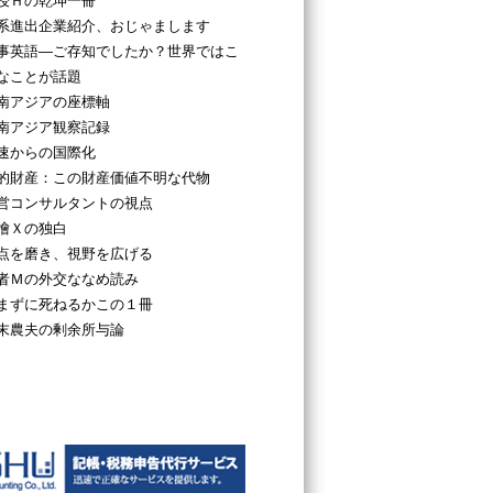
授Ｈの乾坤一冊
系進出企業紹介、おじゃまします
事英語―ご存知でしたか？世界ではこ
なことが話題
南アジアの座標軸
南アジア観察記録
速からの国際化
的財産：この財産価値不明な代物
営コンサルタントの視点
檜Ｘの独白
点を磨き、視野を広げる
者Ｍの外交ななめ読み
まずに死ねるかこの１冊
末農夫の剰余所与論