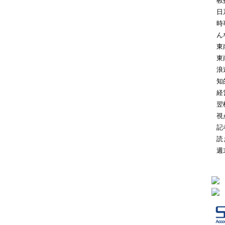
教
日
時
ん
東
東
浪
知
経
翌
視
記
読
週