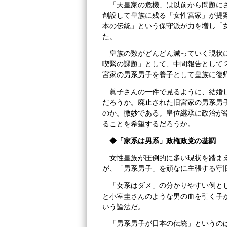
「天皇家の危機」は以前から問題に
創設して皇族に残る「女性宮家」が提
本の伝統」という保守派が力を増し「
た。
皇族の数がどんどん減っていく現状
喫緊の課題」として、中間報告として
宮家の男系男子を養子として皇族に復
眞子さんの一件で見るように、結婚
だろうか。廃止された旧宮家の男系男
のか。微妙である。皇位継承に政治が
ることを希望するだろうか。
◆「家系は男系」政権政党の基調
女性皇族が圧倒的に多い現状を踏ま
が、「男系男子」を頑なに主張する守
「女系はダメ」の分かりやすい例と
と小室圭さんのような男の血を引く子
いう論法だ。
「男系男子が日本の伝統」というの