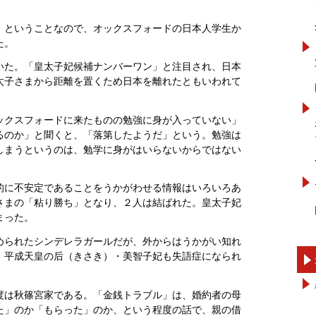
」ということなので、オックスフォードの日本人学生か
た。
た。「皇太子妃候補ナンバーワン」と注目され、日本
太子さまから距離を置くため日本を離れたともいわれて
ックスフォードに来たものの勉強に身が入っていない」
るのか」と聞くと、「落第したようだ」という。勉強は
しまうというのは、勉学に身がはいらないからではない
的に不安定であることをうかがわせる情報はいろいろあ
さまの「粘り勝ち」となり、２人は結ばれた。皇太子妃
まった。
められたシンデレラガールだが、外からはうかがい知れ
。平成天皇の后（きさき）・美智子妃も失語症になられ
は秋篠宮家である。「金銭トラブル」は、婚約者の母
た」のか「もらった」のか、という程度の話で、親の借