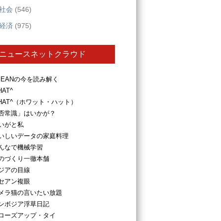
社会
(546)
経済
(975)
ニュースネットクラウド
SEANの今を読み解く
HAT^
HAT^（ホワット・ハット）
否常識」はいかが？
いがと私
いしいデータの家庭料理
んなで機械学習
のづくり一徹本舗
ジアの目線
セアン複眼
メラ猫の言いたい放題
ンボジア浮草日記
ローズアップ・タイ