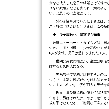
金など成人した息子の結婚とは関係の
れない結婚」などと言われ、婚約者と
い」と思うのは当然だろう。
姉の苦悩を見ていた佳子さまは、ど
弟・悠仁（ひさひと）さまは、この騒
◆「少子高齢化」皇室でも顕著
米紙ニューヨーク・タイムズは「日
いた。世間と同様、
「少子高齢化」が
6人が女性。男子は悠仁さまただ１人。
世間は男女同権だが、皇室は明確な
婚すると民間人になる。
男系男子で皇統が維持できたのは「
つくり、本家に後継がいなければ男子
い。１人しかいない妻が何人も男子を
現在、皇位継承権の第１位は秋篠宮
仁さま、男はそれだけ。やがて悠仁さ
成り手はなくなる。「脆弱な王室」と