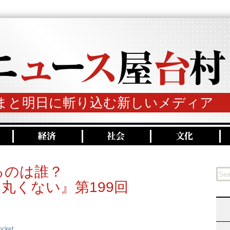
まと明日に斬り込む新しいメディア
るのは誰？
丸くない』第199回
ocket