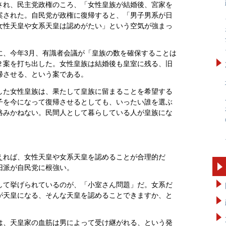
され、民主党政権のころ、「女性皇族が結婚後、宮家を
案された。自民党が政権に復帰すると、「男子男系が日
女性天皇や女系天皇は認めがたい」という空気が強まっ
に、今年3月、有識者会議が「皇族の数を確保することは
２案を打ち出した。女性皇族は結婚後も皇室に残る、旧
帰させる、という案である。
した女性皇族は、果たして皇族に留まることを希望する
子を今になって復帰させるとしても、いったい誰を選ぶ
絡みかねない。民間人として暮らしている人が皇族にな
えれば、女性天皇や女系天皇を認めることが合理的だ
旧派が自民党に根強い。
して挙げられているのが、「小室さん問題」だ。女系だ
が天皇になる、そんな天皇を認めることできますか、と
は、天皇家の血筋は男によって受け継がれる、という発