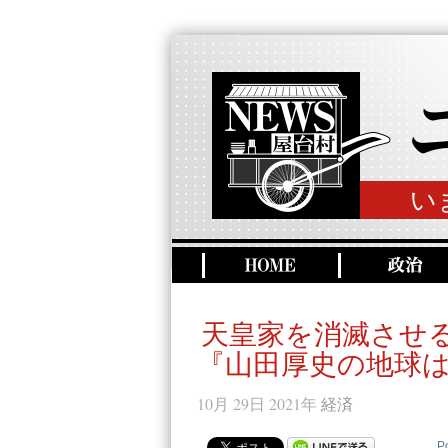
い
天皇家を消滅させ
『山田厚史の地球は
10月 29日 2021年
経済
P