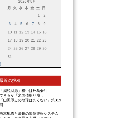
2026年8月
月
火
水
木
金
土
日
1
2
3
4
5
6
7
8
9
10
11
12
13
14
15
16
17
18
19
20
21
22
23
24
25
26
27
28
29
30
31
月
最近の投稿
「減税財源」狙いは外為会計
できるか「米国債取り崩し」
『山田厚史の地球は丸くない』第319
回
熊本地震と豪州の緊急警報システム