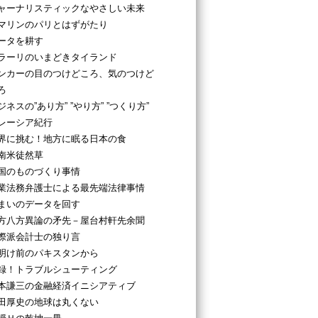
ャーナリスティックなやさしい未来
マリンのパリとはずがたり
ータを耕す
ラーリのいまどきタイランド
ンカーの目のつけどころ、気のつけど
ろ
ジネスの”あり方” ”やり方” ”つくり方”
レーシア紀行
界に挑む！地方に眠る日本の食
南米徒然草
国のものづくり事情
業法務弁護士による最先端法律事情
まいのデータを回す
方八方異論の矛先－屋台村軒先余聞
際派会計士の独り言
明け前のパキスタンから
録！トラブルシューティング
本謙三の金融経済イニシアティブ
田厚史の地球は丸くない