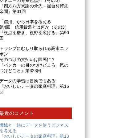
シドニーの冬景色点描（その3）
『四方八方異論の矛先－屋台村軒先
余聞』第31回
「信用」から日本を考える
第4回 信用貨幣とは何か（その3）
『視点を磨き、視野を広げる』第90
回
トランプにむしり取られる高市ニッ
ポン
そのつけの支払いは国民に？
『バンカーの目のつけどころ 気の
つけどころ』第323回
データの学習は冒険でもある
『おいしいデータの家庭料理』第15
回
最近のコメント
機械と一緒にデータを使うビジネス
を考える
『おいしいデータの家庭料理』第13