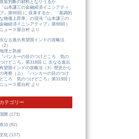
政策判断の材料となりうるか
『山本謙三の金融経済イニシアティ
ブ』第90回
に
収束するか、「基調的
な物価上昇率」の混沌『山本謙三の
金融経済イニシアティブ』第98回 |
ニュース屋台村
より
次なる進出有望国インドの攻略法
（2）
地理と気候
『バンカーの目のつけどころ 気の
つけどころ』第318回
に
次なる進出
有望国インドの攻略法（3）歴史から
の考察（上）『バンカーの目のつけ
どころ 気のつけどころ』第319回 |
ニュース屋台村
より
カテゴリー
国際
(173)
政治
(82)
文化
(137)