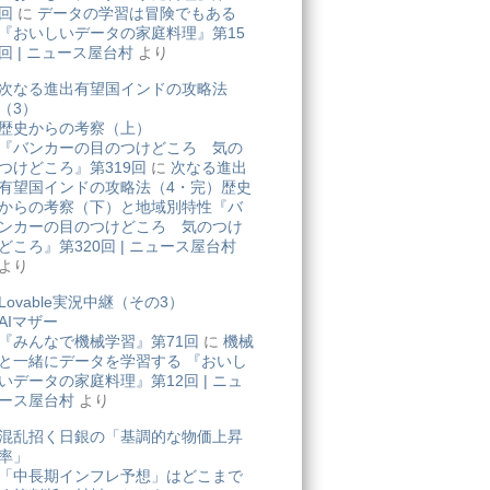
回
に
データの学習は冒険でもある
『おいしいデータの家庭料理』第15
回 | ニュース屋台村
より
次なる進出有望国インドの攻略法
（3）
歴史からの考察（上）
『バンカーの目のつけどころ 気の
つけどころ』第319回
に
次なる進出
有望国インドの攻略法（4・完）歴史
からの考察（下）と地域別特性『バ
ンカーの目のつけどころ 気のつけ
どころ』第320回 | ニュース屋台村
より
Lovable実況中継（その3）
AIマザー
『みんなで機械学習』第71回
に
機械
と一緒にデータを学習する 『おいし
いデータの家庭料理』第12回 | ニュ
ース屋台村
より
混乱招く日銀の「基調的な物価上昇
率」
「中長期インフレ予想」はどこまで