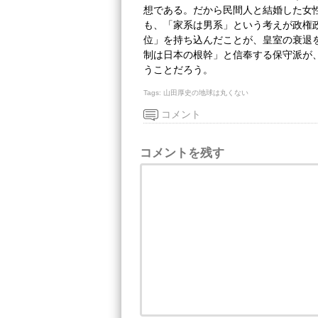
想である。だから民間人と結婚した女
も、「家系は男系」という考えが政権
位」を持ち込んだことが、皇室の衰退
制は日本の根幹」と信奉する保守派が
うことだろう。
Tags:
山田厚史の地球は丸くない
コメント
コメントを残す