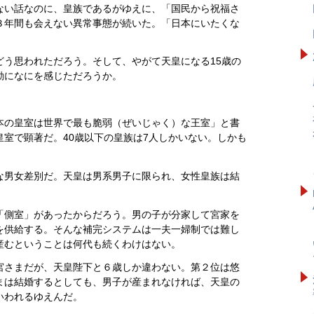
ない話なのに、皇族であるがゆえに、「国民から祝福さ
３年間も会えない異常事態が続いた。「日本にいたくな
う思われただろう。そして、やがて天皇になる15歳の
動になにを感じただろうか。
本の皇室は世界で最も脆弱（ぜいじゃく）な王室」と書
皇室で顕著
だ。40歳以下の皇族は7人しかいない。しかも
男女差別だ。天皇は男系男子に限られ、女性皇族は結
側室」があったからだろう。男の子が分家して宮家を
を供給する。そんな補完システムは一夫一婦制では難し
産むということは何代も続くわけはない。
さまだが、天皇陛下と６歳しか違わない。第２位は悠
まは結婚するとしても、男子が産まれなければ、天皇の
いわれるゆえんだ。