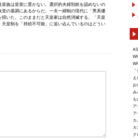
性皇族は皇室に置かない。選択的夫婦別姓を認めないの
政党の基調にあるからだ。一夫一婦制の現代に「男系優
を招いた。このままだと天皇家は自然消滅する。「天皇
、天皇制を「持続不可能」に追い込んでいるのはどうい
A
W
W
「
え
お
み
も
ア
ア
カ
カ
ク