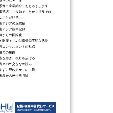
授Ｈの乾坤一冊
系進出企業紹介、おじゃまします
事英語―ご存知でしたか？世界ではこ
なことが話題
南アジアの座標軸
南アジア観察記録
速からの国際化
的財産：この財産価値不明な代物
営コンサルタントの視点
檜Ｘの独白
点を磨き、視野を広げる
者Ｍの外交ななめ読み
まずに死ねるかこの１冊
末農夫の剰余所与論