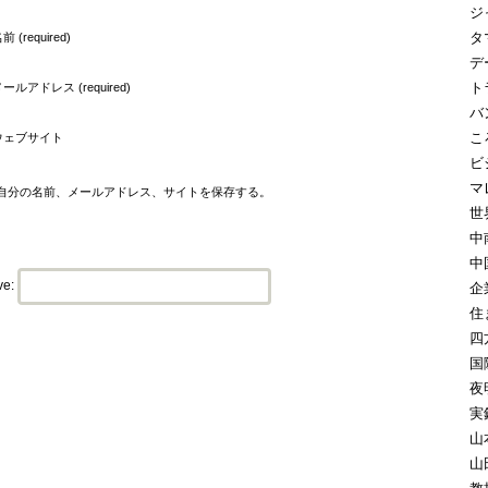
ジ
タ
前 (required)
デ
ト
ールアドレス (required)
バ
こ
ウェブサイト
ビ
マ
自分の名前、メールアドレス、サイトを保存する。
世
中
中
ve:
企
住
四
国
夜
実
山
山