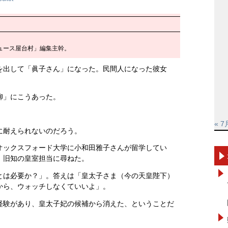
ュース屋台村」編集主幹。
を出して「眞子さん」になった。民間人になった彼女
柳」にこうあった。
。
« 7
に耐えられないのだろう。
オックスフォード大学に小和田雅子さんが留学してい
、旧知の皇室担当に尋ねた。
とは必要か？」。答えは「皇太子さま（今の天皇陛下）
から、ウォッチしなくていいよ」。
経験があり、皇太子妃の候補から消えた、ということだ