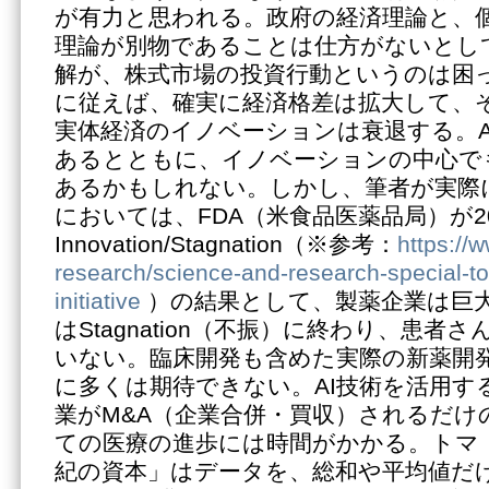
が有力と思われる。政府の経済理論と、
理論が別物であることは仕方がないとし
解が、株式市場の投資行動というのは困
に従えば、確実に経済格差は拡大して、
実体経済のイノベーションは衰退する。A
あるとともに、イノベーションの中心で
あるかもしれない。しかし、筆者が実際
においては、FDA（米食品医薬品局）が2
Innovation/Stagnation（※参考：
https://
research/science-and-research-special-top
initiative
）の結果として、製薬企業は巨
はStagnation（不振）に終わり、患
いない。臨床開発も含めた実際の新薬開発
に多くは期待できない。AI技術を活用す
業がM&A（企業合併・買収）されるだけ
ての医療の進歩には時間がかかる。トマ・
紀の資本」はデータを、総和や平均値だ