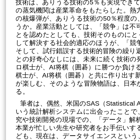
技術は、ありうる技術の5％も実現でき
の蒸気機関は産業革命をもたらした。熱
の核爆弾が、ありうる技術の50％程度の
うか。産業活動としては、「競争」は不
とを認めたとしても、技術そのものにと
して解決する社会的適応のほうが、「競
そして、試行錯誤する技術的冒険の繰り
との好奇心なしには、未来に続く技術の
ロ棋士が、AI将棋（囲碁）に勝つか負け
棋士が、AI将棋（囲碁）と共に作り出す
が楽しむ、そのような冒険物語は、日本
る。
筆者は、偶然、米国のSAS（Statistical An
いう統計解析システムに出会ったことで、
究や技術開発の現場での、「データ」解
本業が忙しい先生や研究者をお手伝いす
ども、現在は、データサイエンスという