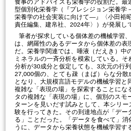
食事のアドバイスも栄養学の役割だ。最
型個別化栄養学（『プレシジョン栄養学
栄養学の社会実装に向けて―』〈小田裕
責任編集、建帛社、2024年〉）が発展し
筆者が探求している個体差の機械学習、
は、網羅性のあるデータから個体差の表
だ。栄養学関連では、唾液（だえき）中
ミネラルの一斉分析を模索している。そ
分析が30成分と仮定しても、3次元の行列で、
27,000個の、とても疎（まば）らな分
となり、大規模言語モデルの機械学習と
複雑な「表現の場」を探索することにな
タの複雑な「表現の場」に、個別のスモ
ターンを見いだす試みとして、本シリー
験を行ってきた。その到達地点が「デー
る」ことだった。「データを食べて」消
うに、データから栄養状態を機械学習す