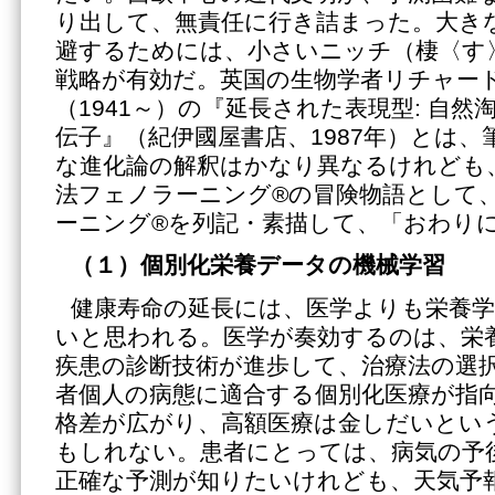
り出して、無責任に行き詰まった。大き
避するためには、小さいニッチ（棲〈す
戦略が有効だ。英国の生物学者リチャー
（1941～）の『延長された表現型: 自
伝子』（紀伊國屋書店、1987年）とは、
な進化論の解釈はかなり異なるけれども
法フェノラーニング®の冒険物語として
ーニング®を列記・素描して、「おわり
（１）個別化栄養データの機械学習
健康寿命の延長には、医学よりも栄養
いと思われる。医学が奏効するのは、栄
疾患の診断技術が進歩して、治療法の選
者個人の病態に適合する個別化医療が指
格差が広がり、高額医療は金しだいとい
もしれない。患者にとっては、病気の予
正確な予測が知りたいけれども、天気予