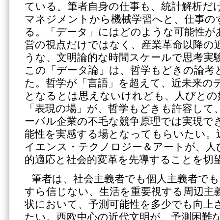
ている。筆者自身の仕事も、統計解析だ
マネジメントから機械学習へと、仕事の
る。「データ」にはどのような可能性が
営の視点だけではなく、産業革命以降の
うな、文明論的な時間スケールで思考実
この「データ論」は、哲学もどきの論考
た。哲学が「言語」を超えて、近未来の
となるとは思えないけれども、人びとの
「表現の場」が、哲学もどきも許容して
ーバル企業の不毛な競争原理では実現で
能性を実感する場となってもらいたい。
イエンス・テクノロジー＆アートが、人
的適応と社会的変革を先導することを切
筆者は、社会主義者でも個人主義者でも
すら信じない、生活を重要視する周辺主
状において、予測可能性を多少でも向上
たい。西欧中心の近代文明が、予測困難