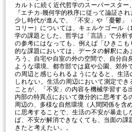
カルトに続く近代哲学のスーパースター
『エチカ-幾何学的秩序に従って論証さ
少し時代が進んで、「不安」や「憂鬱」
コリー）については、キェルケゴール（18
学の課題とした。哲学は「言語」で分析
の参考にはなっても、例えば「ひきこも
的な課題においては、データの解釈にあ
ろう。自宅や自室の外の空間で、自分自
ような環境、都市部では庭や公園、郊外
の周辺と感じられるようになると、生活
しれない。生活の周辺において測定でき
ことが、「不安」の内容を機械学習する
内部の特異点において微分的に思考する
周辺の、多様な自然環境（人間関係を含
に思考することで、生活の不安が暴走し
ば、不安が解消できなくても、当面の課
きたと考えたい。。