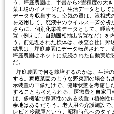
う。坪庭農園は、半畳から2畳程度の大
菜工場のイメージだ。生活データとして
データを収集する。空気の質は、液相式
を応用して、廃液中のウイルス一斉分析
さらに、個別化栄養データとして、唾液
置（例えば、自動固相抽出装置など）を
う。前処理された検体は、検査会社に郵
結果は、坪庭農園にデータ転送されて、
坪庭農園はネットに接続された自動実験
だ。
坪庭農園で何を栽培するのかは、生活
する。家庭菜園のような野菜類の場合も
示装置の画像だけで、健康状態を考慮し
することも考えられる。医療費と自家用
ば、多機能で採算性のある装置（植物性
余地はあるだろう。老人用の介護施設で
レビと冷蔵庫という、昭和時代へのタイ