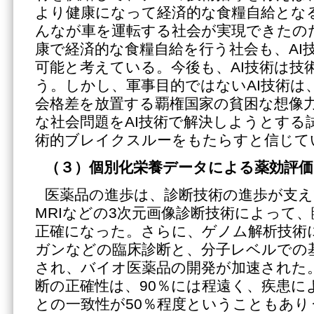
より健康になって経済的な食糧自給とな
んなが車を運転する社会が実現できたの
康で経済的な食糧自給を行う社会も、AI
可能と考えている。今後も、AI技術は技
う。しかし、軍事目的ではないAI技術は
会格差を放置する覇権国家の貧困な想像
な社会問題をAI技術で解決しようとする
術的ブレイクスルーをもたらすと信じて
（３）個別化栄養データによる薬効評価
医薬品の進歩は、診断技術の進歩が支え
MRIなどの3次元画像診断技術によって
正確になった。さらに、ゲノム解析技術
ガンなどの臨床診断と、分子レベルでの
され、バイオ医薬品の開発が加速された
断の正確性は、90％には程遠く、疾患に
との一致性が50％程度ということもあり