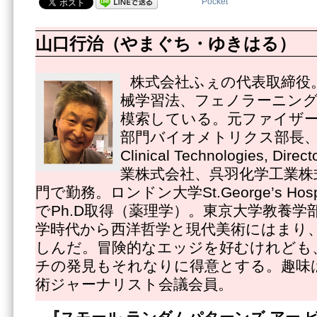
Pocket
山口行治（やまぐち・ゆきはる）
株式会社ふぇの代表取締役
械学習法、フェノラーニング
模索している。元ファイザ
部門バイオメトリクス部長、Pfize
Clinical Technologies, 
業株式会社、呉羽化学工業株
門で勤務。ロンドン大学St.George’s Hospital
でPh.D取得（薬理学）。東京大学教養学
学時代から西洋哲学と現代美術にはまり
しんだ。冒険的なエッジを好むけれども
チの発見もそれなりに得意とする。趣味
術ジャーナリスト会議会員。