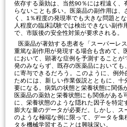
依存する薬効は、当然90％には程遠く、
らないことも多い。医薬品の副作用は、
く、1％程度の発現率でも大きな問題とな
人程度の臨床試験では検出できない副作
で、市販後の安全性対策が要求される。
医薬品が著効する患者を「スーパーレ
重篤な副作用が発現する場合も含めて、
において、顕著な症例を予測することが
発のみならず、既存の医薬品においても
に寄与できるだろう。このように、例外
ためには、新しい作業仮説とともに、十
要になる。病気の状態と栄養状態に関係
医薬品の薬効と栄養状態にも関係がある
に、栄養状態のような隠れた因子を特定
膨大な量のデータが必要だ。しかし、ス
のような極端な例に限って、データを集
タを機械学習することは興味深い。