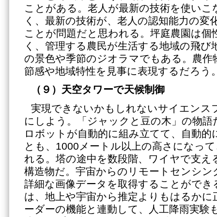
ことがある。老人が最新の技術を使いこ
く、最新の技術が、老人の認知能力の変
ことが問題だと思われる。坪庭農園は個
く、管理する農民が生活する地域の飛び
の景色や季節のジオラマでもある。農作
節感や地域特性を見事に表現するだろう
（９）天空タワーで天候制御
実現できないかもしれないサイエンス
にしよう。「ジャックと豆の木」の物語
ロボットが自動的に組み立てて、自動的
とも、1000メートル以上の高さになっ
れる。塔の途中を数段階、ワイヤで支え
構造物だ。宇宙からのリモートセンシン
詳細な画像データを取得することができ
は、地上や宇宙から推定よりもはるかに
ーダーの機能と連動して、人工降雨実験