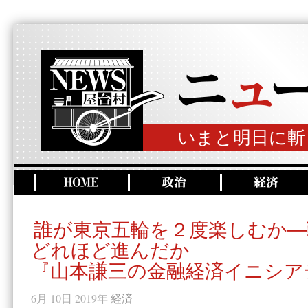
いまと明日に斬
誰が東京五輪を２度楽しむか―
どれほど進んだか
『山本謙三の金融経済イニシア
6月 10日 2019年
経済