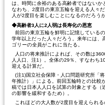
は、時間に余裕のある高齢者ではないか
なわち、2度目の東京五輪を迎える人々
人が2度目を楽しむことになるのだろう
◆
高齢者
3人に2人弱は長寿化の恩恵
前回の東京五輪を鮮明に記憶しているの
学年以上だった人々だろう。来年には、高齢
ゴリーの全員がこれに当たる。
人口の将来推計によれば、その数は360
人人口、注1）。全体の29％、すなわち1
迎える計算だ。
(注1)国立社会保障・人口問題研究所「将
年推計）」による。前回五輪時との比較
稿では日本人人口を試算の対象とする（
の影響を緩和するため）。
これほどの大人数が2度目を迎えられる