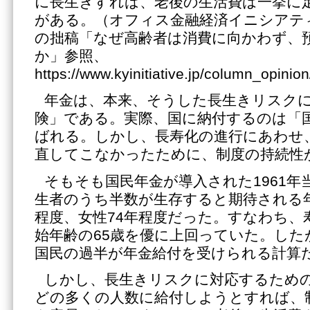
に長生きすれば、老後の生活費は一挙に
がある。（オフィス金融経済イニシアティブ
の拙稿「なぜ高齢者は消費に向かわず、
か」参照、
https://www.kyinitiative.jp/column_opini
年金は、本来、そうした長生きリスク
険」である。実際、国に納付するのは「
ばれる。しかし、長寿化の進行にあわせ
直してこなかったために、制度の持続性
そもそも国民年金が導入された1961年
生者のうち半数が生存すると期待される年
程度、女性74年程度だった。すなわち、
始年齢の65歳を優に上回っていた。した
国民の過半が年金給付を受けられる計算
しかし、長生きリスクに対応するため
どの多くの人数に給付しようとすれば、