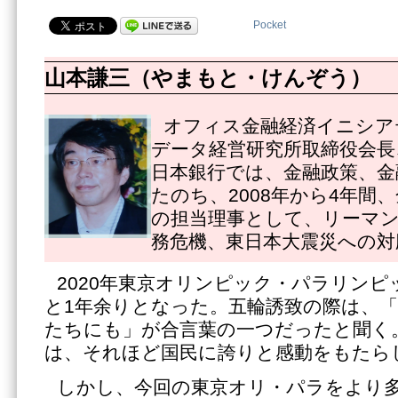
Pocket
山本謙三（やまもと・けんぞう）
オフィス金融経済イニシア
データ経営研究所取締役会長
日本銀行では、金融政策、金
たのち、2008年から4年間
の担当理事として、リーマ
務危機、東日本大震災への対
2020年東京オリンピック・パラリン
と1年余りとなった。五輪誘致の際は、
たちにも」が合言葉の一つだったと聞く。
は、それほど国民に誇りと感動をもたら
しかし、今回の東京オリ・パラをより