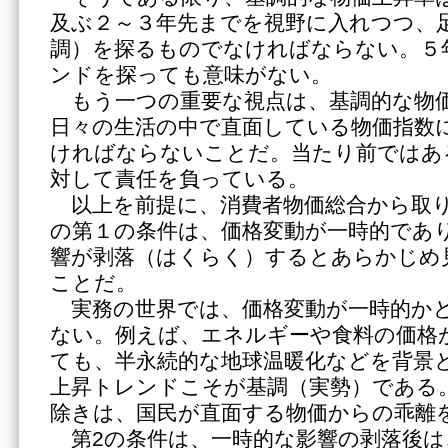
及ぶ２～３年先までを視野に入れつつ、
調）を探るものでなければならない。５年
ンドを探っても意味がない。
もう一つの重要な視点は、基調的な物
日々の生活の中で直面している物価指数
ければならないことだ。当たり前ではあ
対して責任を負っている。
以上を前提に、消費者物価総合から取り
の第１の条件は、価格変動が一時的であ
響が剥落（はくらく）するとあらかじめ
ことだ。
実務の世界では、価格変動が一時的か
ない。例えば、エネルギーや食料の価格
ても、半永続的な地球温暖化などを背景
上昇トレンドこそが基調（実勢）である
除きは、国民が直面する物価からの乖離
第2の条件は、一時的な影響の剥落後は