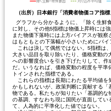
（出所）日本銀行「消費者物価コア指標
グラフから分かるように、「除く生鮮
に対し、その他5指標は物価上昇時には
また物価下落時には上方バイアスが観察
はもともとの下落幅が小さいためにバイ
これは決して偶然ではない。5指標は、
大きい品目を取り除いたり、価格変動の
への影響度合いを引き下げたりして、作
だ。いうなれば、価格変動の程度を平準
トインされた指標である。
これらの指標は長期にわたる平均値を
かもしれないが、政策判断に貢献する「
物である。私たちが知りたい「基調的な
の基調、すなわち現に国民が直面してい
て、人為的に平準化した値ではない。