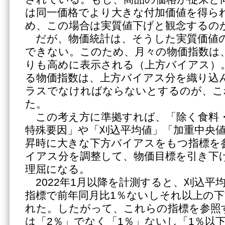
は同一価格でより大きな付加価値を得ら
め、この場合は実質値下げと観念するの
だが、物価統計は、そうした実質価値
できない。このため、月々の物価指数は
りも高めに表示される（上方バイアス）
る物価指数は、上方バイアス分を織り込
ラスでなければならないとするのが、こ
た。
この考え方に準拠すれば、「除く食料
特殊要因」や「刈込平均値」「加重中央
昇時に大きな下方バイアスをもつ指標を
イアス分を調整して、物価目標を引き下
理屈になる。
2022年1月以降を計測すると、刈込平
指標で前年同月比1％ないしそれ以上の
れた。したがって、これらの指標を参照
は「2％」でなく「1％」ないし「1％以