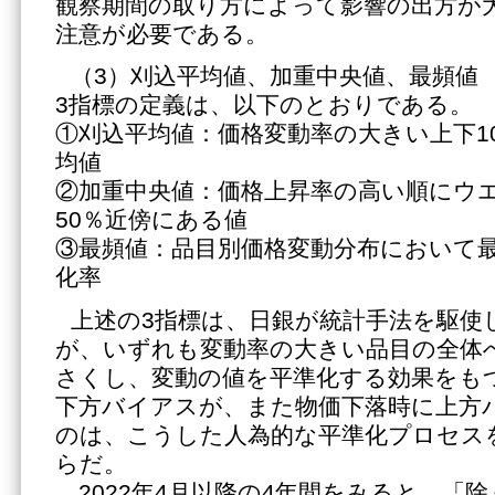
観察期間の取り方によって影響の出方が
注意が必要である。
（3）刈込平均値、加重中央値、最頻値
3指標の定義は、以下のとおりである。
①刈込平均値：価格変動率の大きい上下1
均値
②加重中央値：価格上昇率の高い順にウ
50％近傍にある値
③最頻値：品目別価格変動分布において
化率
上述の3指標は、日銀が統計手法を駆使
が、いずれも変動率の大きい品目の全体
さくし、変動の値を平準化する効果をも
下方バイアスが、また物価下落時に上方
のは、こうした人為的な平準化プロセス
らだ。
2022年4月以降の4年間をみると、「