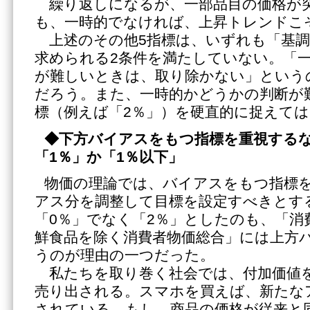
繰り返しになるが、一部品目の価格が
も、一時的でなければ、上昇トレンドこ
上述のその他5指標は、いずれも「基調
求められる2条件を満たしていない。「
が難しいときは、取り除かない」という
だろう。また、一時的かどうかの判断が
標（例えば「2％」）を硬直的に捉えて
◆下方バイアスをもつ指標を重視する
「1％」か「1％以下」
物価の理論では、バイアスをもつ指標
アス分を調整して目標を設定すべきとす
「0％」でなく「2％」としたのも、「消
鮮食品を除く消費者物価総合」には上方
うのが理由の一つだった。
私たちを取り巻く社会では、付加価値
売り出される。スマホを買えば、新たな
されている。もし、商品の価格が従来と