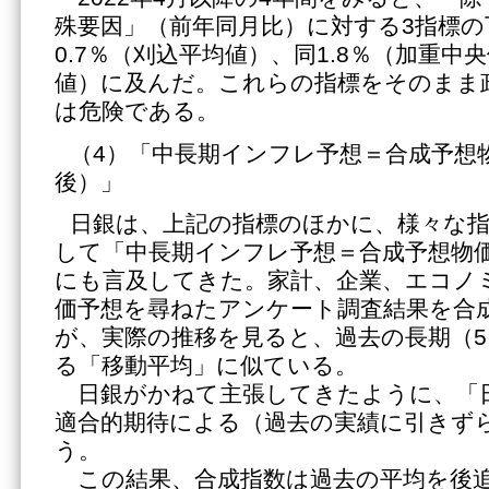
殊要因」（前年同月比）に対する3指標の
0.7％（刈込平均値）、同1.8％（加重中央
値）に及んだ。これらの指標をそのまま
は危険である。
（4）「中長期インフレ予想＝合成予想物
後）」
日銀は、上記の指標のほかに、様々な
して「中長期インフレ予想＝合成予想物価
にも言及してきた。家計、企業、エコノミ
価予想を尋ねたアンケート調査結果を合
が、実際の推移を見ると、過去の長期（5
る「移動平均」に似ている。
日銀がかねて主張してきたように、「
適合的期待による（過去の実績に引きず
う。
この結果、合成指数は過去の平均を後