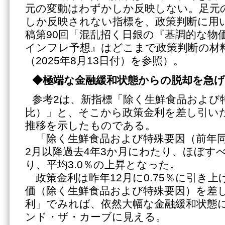
元の変動はわずかしか反映しない。足元
しか反映されない指標を、政策判断に用
稿第90回「混乱招く日銀の『基調的な物
インフレ予想』はどこまで政策判断の材
（2025年8月13日付）を参照）。
◆極端な金融緩和状態からの脱却を急げ
参考2は、新指標「除く生鮮食品および
比）」と、そこから政策金利を差し引い
推移を示したものである。
「除く生鮮食品および特殊要因（前年同月
2月以降過去4年3か月にわたり、ほぼす
り、平均3.0％の上昇となった。
政策金利は昨年12月に0.75％に引き
価（除く生鮮食品および特殊要因）を差
利」でみれば、依然大幅な金融緩和状態
ンド・ザ・カーブに見える。