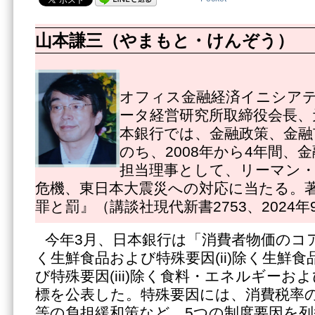
山本謙三（やまもと・けんぞう）
オフィス金融経済イニシアテ
ータ経営研究所取締役会長、
本銀行では、金融政策、金融
のち、2008年から4年間、
担当理事として、リーマン
危機、東日本大震災への対応に当たる。
罪と罰』（講談社現代新書2753、2024年
今年3月、日本銀行は「消費者物価のコア
く生鮮食品および特殊要因(ii)除く生鮮
び特殊要因(iii)除く食料・エネルギーお
標を公表した。特殊要因には、消費税率
等の負担緩和策など、5つの制度要因を