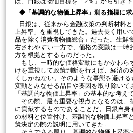
ば、日銀は物価目標を「2％」から引き
◆「基調的な物価上昇率」測る指標に
日銀は、従来から金融政策の判断材料と
上昇率」を重視してきた。過去長く用い
品を除く消費者物価総合」だった。生鮮
右されやすい一方で、価格の変動は一時
方を根拠とするものだった。
もし、一時的な価格変動にもかかわら
けを重視して政策判断を行えば、経済の
くしかねない。そのような事態を避ける
変動とみなせる品目や要因を取り除いて
「基調的な物価上昇率」の基本的な考え
その際、最も重要な視点となるのは、
に貢献するものであることだ。日銀自身
の材料と位置付け、基調的な物価上昇率
策決定の際の説明に用いてきた。
そうである限り、基調的な物価上昇率