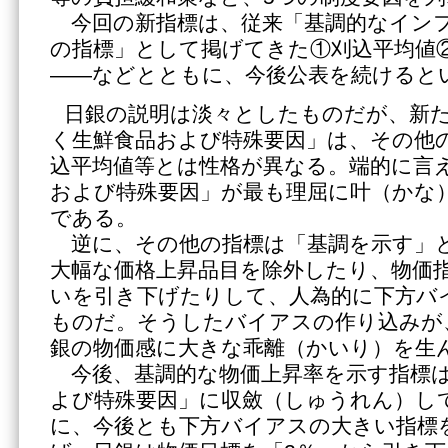
今回の新指標は、従来「基調的なイン
の指標」として掲げてきた①刈込平均値
――などとともに、今後公表を続けると
日銀の説明は淡々としたものだが、新
く生鮮食品および特殊要因」は、その他
込平均値等とは性格が異なる。端的に言
および特殊要因」が最も理屈に叶（かな
である。
逆に、その他の指標は「基調を示す」
大幅な価格上昇品目を除外したり、物価
いを引き下げたりして、人為的に下方バ
ものだ。そうしたバイアスの作り込みが
銀の物価感に大きな乖離（かいり）を生
今後、基調的な物価上昇率を示す指標は
よび特殊要因」に収斂（しゅうれん）し
に、今後とも下方バイアスの大きい指標