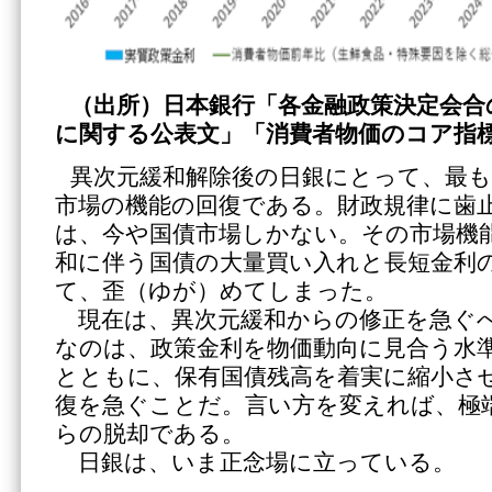
（出所）日本銀行「各金融政策決定会合
に関する公表文」「消費者物価のコア指
異次元緩和解除後の日銀にとって、最も
市場の機能の回復である。財政規律に歯
は、今や国債市場しかない。その市場機
和に伴う国債の大量買い入れと長短金利
て、歪（ゆが）めてしまった。
現在は、異次元緩和からの修正を急ぐ
なのは、政策金利を物価動向に見合う水
とともに、保有国債残高を着実に縮小さ
復を急ぐことだ。言い方を変えれば、極
らの脱却である。
日銀は、いま正念場に立っている。