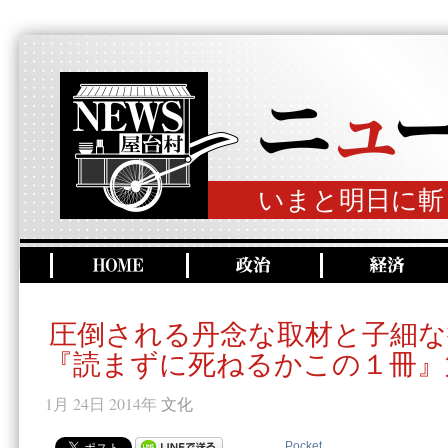
いまと明日に斬
圧倒される丹念な取材と子細な
『読まずに死ねるかこの１冊』
1月 24日 2014年
文化
Pocket