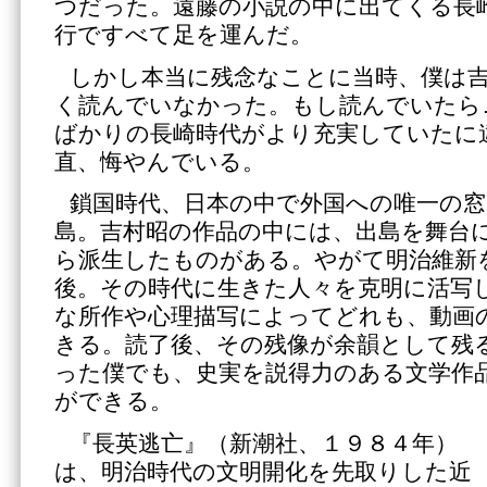
つだった。遠藤の小説の中に出てくる長
行ですべて足を運んだ。
しかし本当に残念なことに当時、僕は
く読んでいなかった。もし読んでいたら
ばかりの長崎時代がより充実していたに
直、悔やんでいる。
鎖国時代、日本の中で外国への唯一の
島。吉村昭の作品の中には、出島を舞台
ら派生したものがある。やがて明治維新
後。その時代に生きた人々を克明に活写
な所作や心理描写によってどれも、動画
きる。読了後、その残像が余韻として残
った僕でも、史実を説得力のある文学作
ができる。
『長英逃亡』（新潮社、１９８４年）
は、明治時代の文明開化を先取りした近