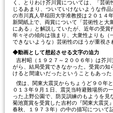
く、とりわけ芥川賞については、「芸術
じるあまり、ついていけないような作品
の市川真人早稲田大学准教授は２０１４
新聞紙上で、両賞について「芸術性と大
にある」と解説していたが、近年の受賞
年々その傾向は強まり、大衆性よりも（
できないような）芸術性のほうが重視さ
◆動画として想起させる文字の迫力
吉村昭（１９２７～２００６年）は芥川
がら、結局受賞できなかった。受賞の知
けると間違いだったということもあった
僕は、関東大震災からちょうど９０年
０１３年９月１日、震災当時避難場所の
った上野公園で、防災訓練のもようを見
菊池寛賞を受賞した吉村の『関東大震災
春秋、１９７３年）の中の描写について