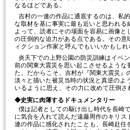
なるほどである。
吉村の一連の作品に通底するのは、私
な取材を基に事実に最も近いと思われる
よって、読者にその場面を容易に画像と
の圧倒的な迫力がある点である。その意
ィクション作家と呼んでもいいかもしれ
炎天下での上野公園の防災訓練はイベ
前の関東大震災を思い起こさせるような
た。だからこそ、吉村が『関東大震災』
淡々と描いた被災当時の状況と真逆のよ
いるように思え、その力に改めて圧倒さ
◆史実に肉薄するドキュメンタリー
僕は記者としての駆け出し時代を長崎
に気合を入れて読んだ遠藤周作のキリス
連の作品に感化されたことも、長崎赴任