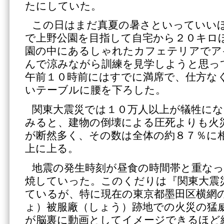
たにしていた。
この日はまだ真夏の暑さといっていい
で上野公園を目指して自宅から２０キロ
園の中にあるしゃれたカフェテリアでア
んで涼みながら訓練を見学しようと思っ
午前１０時前にはすでに満席で、仕方な
いテーブルに腰を下ろした。
関東大震災では１０万人以上が犠牲に
みると、建物の倒壊による圧死よりも火
が断然多く、その数は全体の約８７％に
上に上る。
地震の発生時刻が昼食の時間帯と重な
焼していった。このくだりは『関東大震
ているが、特に現在の東京都墨田区横網
ょ）被服廠（しょう）跡地での火災の猛
が脳裏に動画としてイメージできるほど