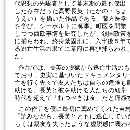
代思想の先駆者として幕末期の最も傑出
した存在だった高野長英（たかの・ちょ
うえい）を描いた作品である。蘭方医学
を学び、シーボルトに師事。町医を開業
しつつ西欧事情を研究したが、鎖国政策
に捕らわれ、終身禁固刑に。入牢後５年
る逃亡生活の果てに幕府に再び捕らわれ
た。
作品では、長英の脱獄から逃亡生活の
ており、史実に基づいたドキュメンタリ
亡を行く先々で友人たちは自らの危険も
助ける。長英と彼を助ける人たちの紐帯
時代を超えて「持つべきは友」だと痛感
この作品を僕に最初に薦めてくれた吉
「読みながら、長英とともに逃亡してい
らくは親友を失ったような虚脱感に襲わ