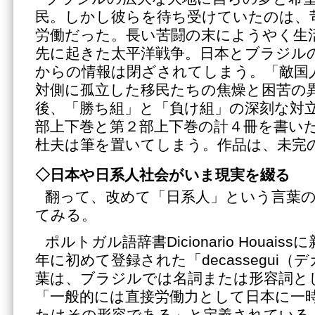
民。しかし彼らを待ち受けていたのは、
労働だった。長い苦闘の末にようやく生
先に起きた太平洋戦争。日本とブラジル
からの情報は閉ざされてしまう。「敵国
対側に孤立した移民たちの焦燥と困苦の
後、「勝ち組」と「負け組」の深刻な対
部上下巻と第２部上下巻の計４冊を書い
杜夫は筆を置いてしまう。作品は、未完
◇日本や日系人社会がいま現実を綴る
翻って、改めて「日系人」という言葉
てみる。
ポルトガル語辞書Dicionario Houai
年に初めて登録された「decassegui
葉は、ブラジルでは名詞または形容詞と
「一般的には直接労働力として日本に一