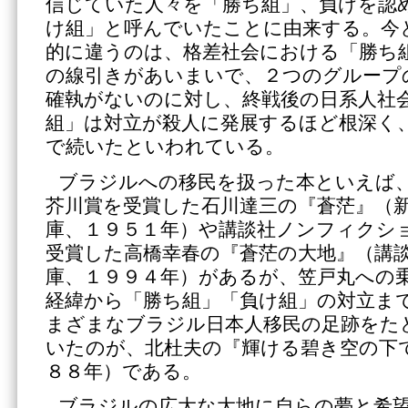
信じていた人々を「勝ち組」、負けを認
け組」と呼んでいたことに由来する。今
的に違うのは、格差社会における「勝ち
の線引きがあいまいで、２つのグループ
確執がないのに対し、終戦後の日系人社
組」は対立が殺人に発展するほど根深く
で続いたといわれている。
ブラジルへの移民を扱った本といえば
芥川賞を受賞した石川達三の『蒼茫』（
庫、１９５１年）や講談社ノンフィクシ
受賞した高橋幸春の『蒼茫の大地』（講
庫、１９９４年）があるが、笠戸丸への
経緯から「勝ち組」「負け組」の対立ま
まざまなブラジル日本人移民の足跡をた
いたのが、北杜夫の『輝ける碧き空の下
８８年）である。
ブラジルの広大な大地に自らの夢と希