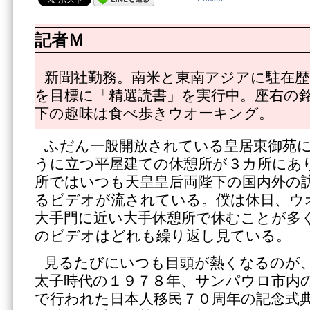
記者Ｍ
新聞社勤務。南米と東南アジアに駐在歴1
を目標に「精選読書」を実行中。座右の
下の趣味は食べ歩きウオーキング。
ふだん一般開放されている皇居東御苑
うに立つ平屋建ての休憩所が３カ所にあ
所ではいつも天皇皇后両陛下の国内外の
るビデオが流されている。僕は休日、ウ
大手門に近い大手休憩所で休むことが多
のビデオはどれも繰り返し見ている。
見るたびにいつも目頭が熱くなるのが
太子時代の１９７８年、サンパウロ市内
で行われた日本人移民７０周年の記念式