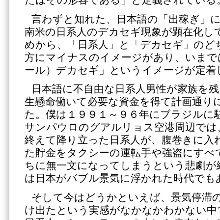
たはその形容である」と定義されている
言わずと知れた、日本語の「出稼ぎ」
南米の日系人のデカセギ現象が顕在化し
めから、「日系人」と「デカセギ」のど
方にマイナスのイメージがあり、いまで
ール）デカセギ」というイメージが定着
日本語に不自由な日系人男性が家族を残
生懸命働いて必要な資金を得て計画通り
た。僕は１９９１～９６年にブラジルに
サンパウロのグアルリョス空港周辺では
終えて降り立った日系人が、腹巻きに入
た貯金をタクシーの運転手や強盗にすべ
ちに無一文になってしまうという悲劇が
は日本がバブル景気に浮かれた時代でも
そして今はどうかといえば、景気停滞
け出たという実感がなかなかわかない中