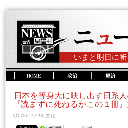
いまと明日に斬
日本を等身大に映し出す日系人
『読まずに死ねるかこの１冊』
8月 08日 2013年
文化
Pocket