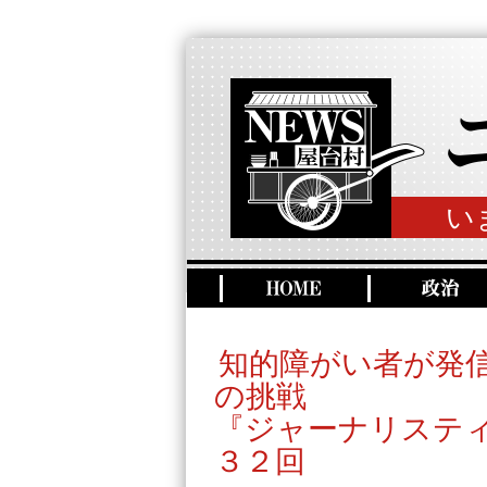
い
知的障がい者が発
の挑戦
『ジャーナリステ
３２回