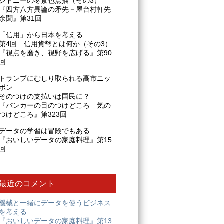
シドニーの冬景色点描（その3）
『四方八方異論の矛先－屋台村軒先
余聞』第31回
「信用」から日本を考える
第4回 信用貨幣とは何か（その3）
『視点を磨き、視野を広げる』第90
回
トランプにむしり取られる高市ニッ
ポン
そのつけの支払いは国民に？
『バンカーの目のつけどころ 気の
つけどころ』第323回
データの学習は冒険でもある
『おいしいデータの家庭料理』第15
回
最近のコメント
機械と一緒にデータを使うビジネス
を考える
『おいしいデータの家庭料理』第13