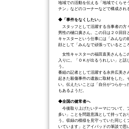
地域での活動を伝える「地域でくらそ
チン」などのコーナーなどで構成され
◆「事件をなくしたい」
スタッフとして活躍する当事者の方
男性の樋口廣さん。この日は２０回目
キャスターという仕事には「みんなの
顔として「みんなで頑張っているとこ
女性キャスターの福田直美さんもこ
入りに。「ＯＫが出るうれしい」と話
う。
番組の記者として活躍する永井広美さ
起きた殺傷事件の遺族に取材をした。
い。伝えたいことは「自分がつらかっ
もあるようだ。
◆全国の健常者へ
今後取り上げたいテーマについて、
多い」ことを問題意識として持ってお
う。収録の模様を見守っていた同じく
いています」とアイパッドの筆談で思