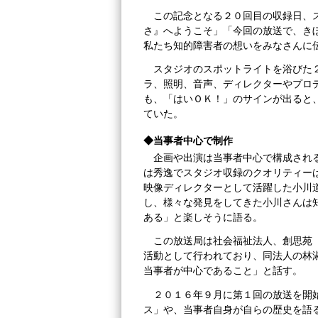
この記念となる２０回目の収録日、
さ』へようこそ」「今回の放送で、き
私たち知的障害者の想いをみなさんに
スタジオのスポットライトを浴びた
ラ、照明、音声、ディレクターやプロ
も、「はいＯＫ！」のサインが出ると
ていた。
◆当事者中心で制作
企画や出演は当事者中心で構成され
は秀逸でスタジオ収録のクオリティー
映像ディレクターとして活躍した小川
し、様々な発見をしてきた小川さんは
ある」と楽しそうに語る。
この放送局は社会福祉法人、創思苑
活動として行われており、同法人の林
当事者が中心であること」と話す。
２０１６年９月に第１回の放送を開
ス」や、当事者自身が自らの歴史を語