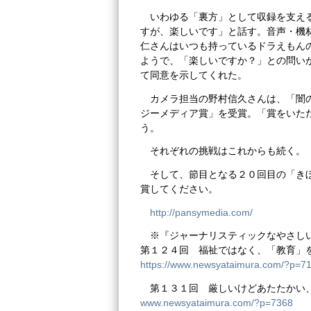
いわゆる「裏方」として収録を支え
すが、楽しいです」と話す。音声・機
仁さんはいつも持っているドラえもん
ようで、「楽しいですか？」との問い
て同意を示してくれた。
カメラ担当の野村信久さんは、「闇
ジーメディア賞」を受賞。「賞をいた
う。
それぞれの挑戦はこれからも続く。
そして、節目となる２０回目の「き
賞してください。
http://pansymedia.com/
※『ジャーナリスティックなやさし
第１２４回 福祉ではなく、「教育」
https://www.newsyataimura.com/?p=
第１３１回 厳しいけどあたたかい
www.newsyataimura.com/?p=7368