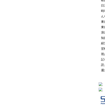
教
日
時
ん
東
東
浪
知
経
翌
視
記
読
週