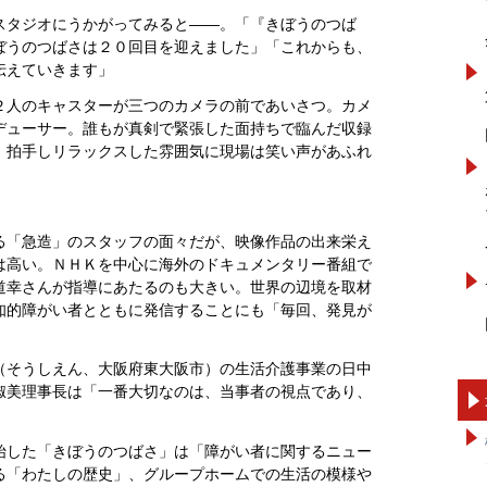
スタジオにうかがってみると――。「『きぼうのつば
ぼうのつばさは２０回目を迎えました」「これからも、
伝えていきます」
２人のキャスターが三つのカメラの前であいさつ。カメ
デューサー。誰もが真剣で緊張した面持ちで臨んだ収録
、拍手しリラックスした雰囲気に現場は笑い声があふれ
る「急造」のスタッフの面々だが、映像作品の出来栄え
は高い。ＮＨＫを中心に海外のドキュメンタリー番組で
道幸さんが指導にあたるのも大きい。世界の辺境を取材
知的障がい者とともに発信することにも「毎回、発見が
（そうしえん、大阪府東大阪市）の生活介護事業の日中
淑美理事長は「一番大切なのは、当事者の視点であり、
始した「きぼうのつばさ」は「障がい者に関するニュー
る「わたしの歴史」、グループホームでの生活の模様や