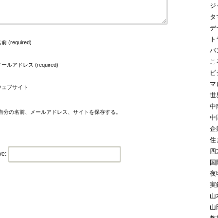
ジ
タ
デ
ト
前 (required)
バ
こ
ールアドレス (required)
ビ
マ
ウェブサイト
世
中
自分の名前、メールアドレス、サイトを保存する。
中
企
住
四
ve:
国
夜
実
山
山