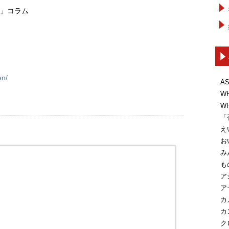
レ」コラム
en/
A
W
W
「
え
お
み
も
ア
ア
カ
カ
ク