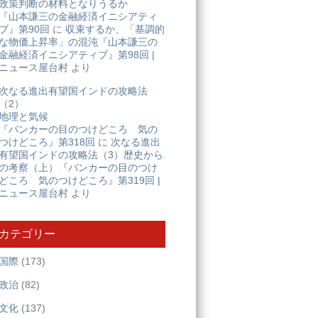
政策判断の材料となりうるか
『山本謙三の金融経済イニシアティ
ブ』第90回
に
収束するか、「基調的
な物価上昇率」の混沌『山本謙三の
金融経済イニシアティブ』第98回 |
ニュース屋台村
より
次なる進出有望国インドの攻略法
（2）
地理と気候
『バンカーの目のつけどころ 気の
つけどころ』第318回
に
次なる進出
有望国インドの攻略法（3）歴史から
の考察（上）『バンカーの目のつけ
どころ 気のつけどころ』第319回 |
ニュース屋台村
より
カテゴリー
国際
(173)
政治
(82)
文化
(137)