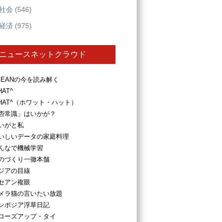
社会
(546)
経済
(975)
ニュースネットクラウド
SEANの今を読み解く
HAT^
HAT^（ホワット・ハット）
否常識」はいかが？
いがと私
いしいデータの家庭料理
んなで機械学習
のづくり一徹本舗
ジアの目線
セアン複眼
メラ猫の言いたい放題
ンボジア浮草日記
ローズアップ・タイ