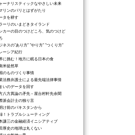
ャーナリスティックなやさしい未来
マリンのパリとはずがたり
ータを耕す
ラーリのいまどきタイランド
ンカーの目のつけどころ、気のつけど
ろ
ジネスの”あり方” ”やり方” ”つくり方”
レーシア紀行
界に挑む！地方に眠る日本の食
南米徒然草
国のものづくり事情
業法務弁護士による最先端法律事情
まいのデータを回す
方八方異論の矛先－屋台村軒先余聞
際派会計士の独り言
明け前のパキスタンから
録！トラブルシューティング
本謙三の金融経済イニシアティブ
田厚史の地球は丸くない