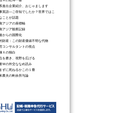
授Ｈの乾坤一冊
系進出企業紹介、おじゃまします
事英語―ご存知でしたか？世界ではこ
なことが話題
南アジアの座標軸
南アジア観察記録
速からの国際化
的財産：この財産価値不明な代物
営コンサルタントの視点
檜Ｘの独白
点を磨き、視野を広げる
者Ｍの外交ななめ読み
まずに死ねるかこの１冊
末農夫の剰余所与論