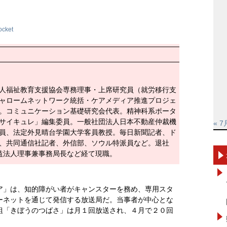
ocket
人福祉教育支援協会専務理事・上席研究員（就労移行支
ャロームネットワーク統括・ケアメディア推進プロジェ
。コミュニケーション基礎研究会代表。精神科系ポータ
サイキュレ」編集委員。一般社団法人日本不動産仲裁機
« 7
員、法定外見晴台学園大学客員教授。毎日新聞記者、ド
、共同通信社記者、外信部、ソウル特派員など。退社
益法人理事兼事務局長など経て現職。
ア」は、知的障がい者がキャンスターを務め、専用スタ
ーネットを通じて発信する放送局だ。当事者が中心とな
組「きぼうのつばさ」は月１回放送され、４月で２０回