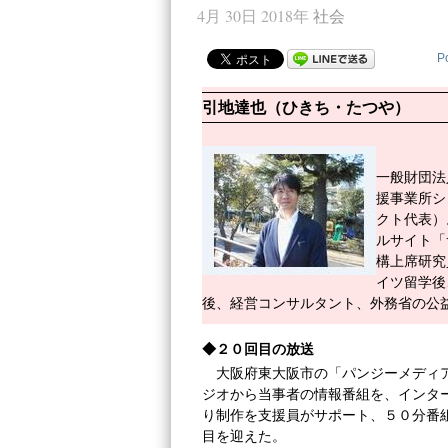
4月 30日 2018年
社会
P
引地達也（ひきち・たつや）
一般財団法
援事業所シ
クト代表）
ルサイト「
構上席研究
イツ留学後
後、経営コンサルタント、外務省の公
◆２０回目の放送
大阪府東大阪市の「パンジーメディ
ジオから当事者の情報番組を、インタ
り制作を支援員がサポート、５０分番
目を迎えた。