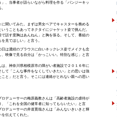
う」、当事者が語らいながら料理を作る「パンジーキッ
る。
々に聞いてみた。まずは男女ペアでキャスターを務める
ということもあってネクタイにジャケット姿で挑んだ。
前で話す度胸はあんねん」と胸を張る。そして、番組の
ろを見てほしい」と言う。
の日は濃紺のブラウスに白いネックレス姿でメイクも念
し、映像で見る自分は「かっこいい。特別な感じ」と言
んは、神奈川県相模原市の障がい者施設で２０１６年に
そして「こんな事件をなくしていきたい」との思いは強
たこと」だと言う。そこには連絡がとれない親への思い
プロデューサーの梅原義教さんは「高齢者施設の虐待が
り、「これを全国の健常者に知ってもらいたい」と言
プロデューサーの井道寛哉さんは「みんないきいきと輝
いを伝えてくれた。