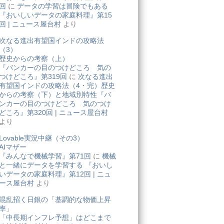
回
に
データの学習は冒険でもある
『おいしいデータの家庭料理』第15
回 | ニュース屋台村
より
次なる進出有望国インドの攻略法
（3）
歴史からの考察（上）
『バンカーの目のつけどころ 気の
つけどころ』第319回
に
次なる進出
有望国インドの攻略法（4・完）歴史
からの考察（下）と地域別特性『バ
ンカーの目のつけどころ 気のつけ
どころ』第320回 | ニュース屋台村
より
Lovable実況中継（その3）
AIマザー
『みんなで機械学習』第71回
に
機械
と一緒にデータを学習する 『おいし
いデータの家庭料理』第12回 | ニュ
ース屋台村
より
混乱招く日銀の「基調的な物価上昇
率」
「中長期インフレ予想」はどこまで