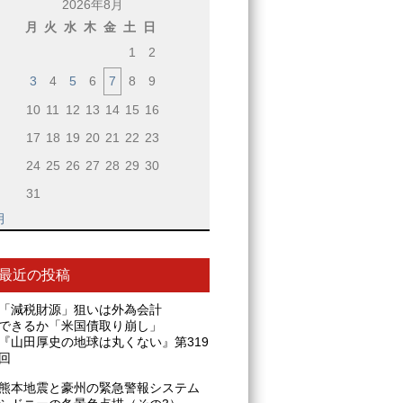
2026年8月
月
火
水
木
金
土
日
1
2
3
4
5
6
7
8
9
10
11
12
13
14
15
16
17
18
19
20
21
22
23
24
25
26
27
28
29
30
31
月
最近の投稿
「減税財源」狙いは外為会計
できるか「米国債取り崩し」
『山田厚史の地球は丸くない』第319
回
熊本地震と豪州の緊急警報システム