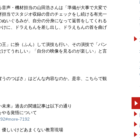
る音声・機材担当の山田浩さんは「準備が大事で大変で
材担当でスタジオ収録の音のチェックをし続ける有光一
のぬいぐるみが、自分の分身になって返答をしてくれる
かけに、ドラえもんを差し出し、ドラえもんの首を曲げ
の王」に扮（ふん）して演技も行い、その演技で「パン
だけてうれしい」「自分の映像を見るのが楽しい」と言
ぼうのつばさ」はどんな内容なのか。是非、こちらで観
い未来』過去の関連記事は以下の通り
をやる覚悟について
7192#more-7192
、優しいけどあまくない教育現場