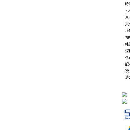
時
ん
東
東
浪
知
経
翌
視
記
読
週