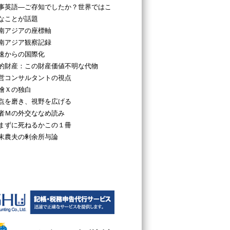
事英語―ご存知でしたか？世界ではこ
なことが話題
南アジアの座標軸
南アジア観察記録
速からの国際化
的財産：この財産価値不明な代物
営コンサルタントの視点
檜Ｘの独白
点を磨き、視野を広げる
者Ｍの外交ななめ読み
まずに死ねるかこの１冊
末農夫の剰余所与論