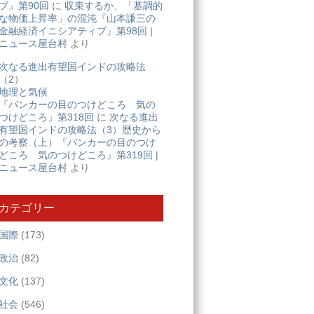
ブ』第90回
に
収束するか、「基調的
な物価上昇率」の混沌『山本謙三の
金融経済イニシアティブ』第98回 |
ニュース屋台村
より
次なる進出有望国インドの攻略法
（2）
地理と気候
『バンカーの目のつけどころ 気の
つけどころ』第318回
に
次なる進出
有望国インドの攻略法（3）歴史から
の考察（上）『バンカーの目のつけ
どころ 気のつけどころ』第319回 |
ニュース屋台村
より
カテゴリー
国際
(173)
政治
(82)
文化
(137)
社会
(546)