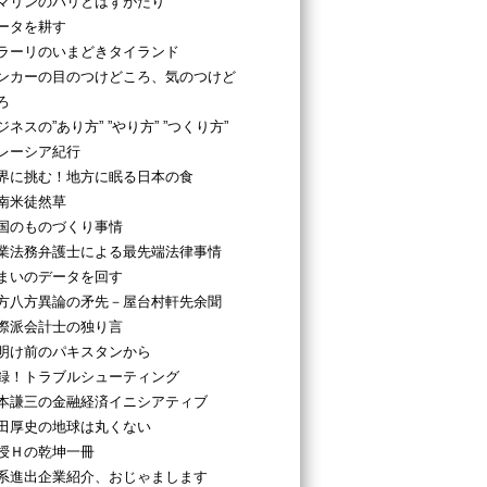
マリンのパリとはずがたり
ータを耕す
ラーリのいまどきタイランド
ンカーの目のつけどころ、気のつけど
ろ
ジネスの”あり方” ”やり方” ”つくり方”
レーシア紀行
界に挑む！地方に眠る日本の食
南米徒然草
国のものづくり事情
業法務弁護士による最先端法律事情
まいのデータを回す
方八方異論の矛先－屋台村軒先余聞
際派会計士の独り言
明け前のパキスタンから
録！トラブルシューティング
本謙三の金融経済イニシアティブ
田厚史の地球は丸くない
授Ｈの乾坤一冊
系進出企業紹介、おじゃまします