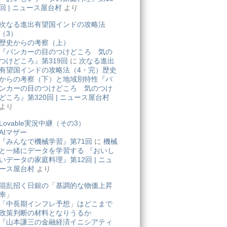
回 | ニュース屋台村
より
次なる進出有望国インドの攻略法
（3）
歴史からの考察（上）
『バンカーの目のつけどころ 気の
つけどころ』第319回
に
次なる進出
有望国インドの攻略法（4・完）歴史
からの考察（下）と地域別特性『バ
ンカーの目のつけどころ 気のつけ
どころ』第320回 | ニュース屋台村
より
Lovable実況中継（その3）
AIマザー
『みんなで機械学習』第71回
に
機械
と一緒にデータを学習する 『おいし
いデータの家庭料理』第12回 | ニュ
ース屋台村
より
混乱招く日銀の「基調的な物価上昇
率」
「中長期インフレ予想」はどこまで
政策判断の材料となりうるか
『山本謙三の金融経済イニシアティ