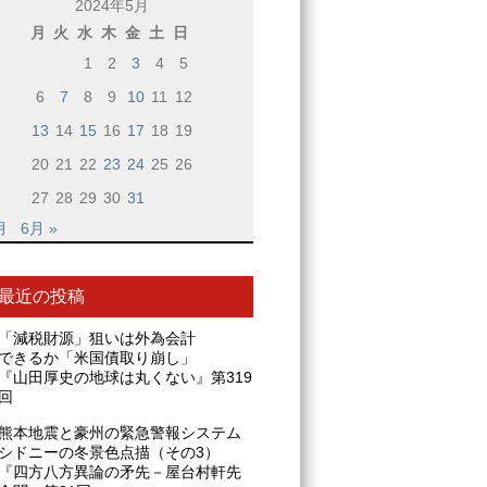
2024年5月
月
火
水
木
金
土
日
1
2
3
4
5
6
7
8
9
10
11
12
13
14
15
16
17
18
19
20
21
22
23
24
25
26
27
28
29
30
31
月
6月 »
最近の投稿
「減税財源」狙いは外為会計
できるか「米国債取り崩し」
『山田厚史の地球は丸くない』第319
回
熊本地震と豪州の緊急警報システム
シドニーの冬景色点描（その3）
『四方八方異論の矛先－屋台村軒先