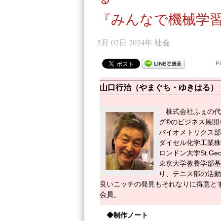
『みんなで機械学習
5月 07日 2024年
社会
P
山口行治（やまぐち・ゆきはる）
株式会社ふぇの代
グ®のビジネス展開
バイオメトリクス部長、Pfize
ダイセル化学工業株
ロンドン大学St.Georg
東京大学教養学部基
り、テニス部の活動
良いニッチの発見もそれなりに得意と
会員。
◆制作ノート