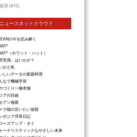
経済
(975)
ニュースネットクラウド
SEANの今を読み解く
HAT^
HAT^（ホワット・ハット）
否常識」はいかが？
いがと私
いしいデータの家庭料理
んなで機械学習
のづくり一徹本舗
ジアの目線
セアン複眼
メラ猫の言いたい放題
ンボジア浮草日記
ローズアップ・タイ
ャーナリスティックなやさしい未来