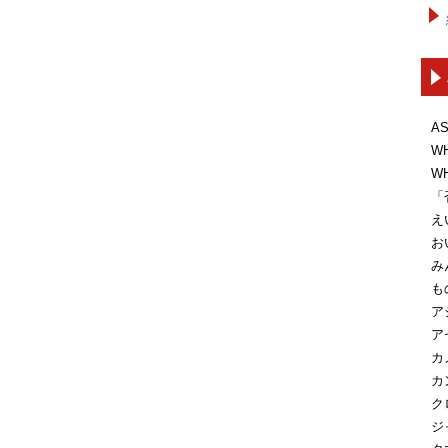
A
W
W
「
え
お
み
も
ア
ア
カ
カ
ク
ジ