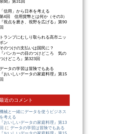
余聞』第31回
「信用」から日本を考える
第4回 信用貨幣とは何か（その3）
『視点を磨き、視野を広げる』第90
回
トランプにむしり取られる高市ニッ
ポン
そのつけの支払いは国民に？
『バンカーの目のつけどころ 気の
つけどころ』第323回
データの学習は冒険でもある
『おいしいデータの家庭料理』第15
回
最近のコメント
機械と一緒にデータを使うビジネス
を考える
『おいしいデータの家庭料理』第13
回
に
データの学習は冒険でもある
『おいしいデータの家庭料理』第15