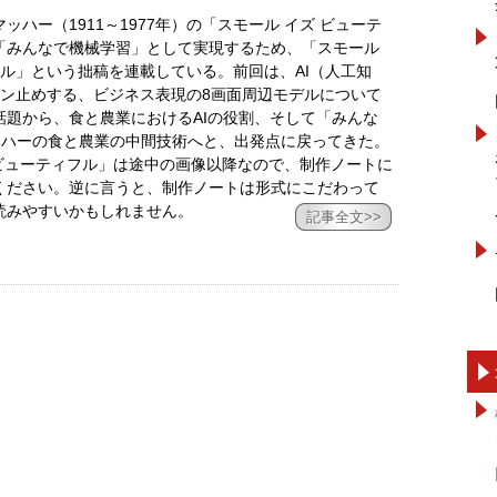
ハー（1911～1977年）の「スモール イズ ビューテ
「みんなで機械学習」として実現するため、「スモール
フル」という拙稿を連載している。前回は、AI（人工知
ピン止めする、ビジネス表現の8画面周辺モデルについて
題から、食と農業におけるAIの役割、そして「みんな
ッハーの食と農業の中間技術へと、出発点に戻ってきた。
 ビューティフル」は途中の画像以降なので、制作ノートに
ください。逆に言うと、制作ノートは形式にこだわって
読みやすいかもしれません。
記事全文>>