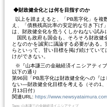
◆財政健全化とは何を目指すのか
以上を踏まえると、「PB黒字化」を複
え、「債務残高比率の安定的な引き下げ
は、財政健全化を危うくしかねない試み
国民も政府も国会も、そろそろ財政健
となのかを誠実に議論する必要がある。
らといって、甘い目標を掲げ続けていて
けができない。
※『山本謙三の金融経済イニシアティ
以下の通り
第96回「PB黒字化は財政健全化への『
ない―財政健全化目標を考える（その1、全
月13日付）
関連URL:
https://www.newsyataimura.co
Tags:
山本謙三の金融経済イニシアティブ