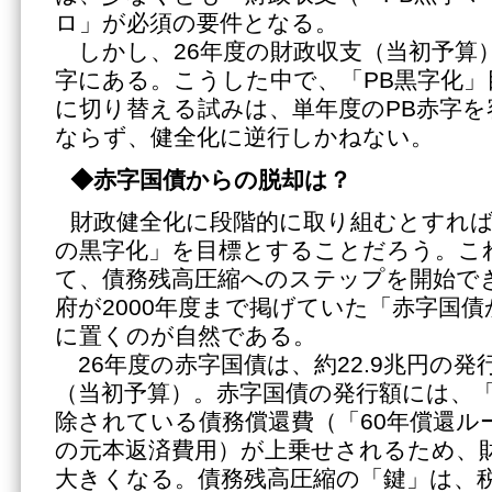
ロ」が必須の要件となる。
しかし、26年度の財政収支（当初予算）は
字にある。こうした中で、「PB黒字化」
に切り替える試みは、単年度のPB赤字
ならず、健全化に逆行しかねない。
◆赤字国債からの脱却は？
財政健全化に段階的に取り組むとすれ
の黒字化」を目標とすることだろう。こ
て、債務残高圧縮へのステップを開始で
府が2000年度まで掲げていた「赤字国
に置くのが自然である。
26年度の赤字国債は、約22.9兆円の
（当初予算）。赤字国債の発行額には、
除されている債務償還費（「60年償還ル
の元本返済費用）が上乗せされるため、
大きくなる。債務残高圧縮の「鍵」は、