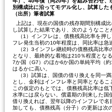
年）、40年債（同20年）を組み合わせ
別構成比に沿ってモデル化し、試算した
（出所）筆者試算
上記は、現在の国債の残存期間別構成比
し試算した結果であり、次のようなこと
（1）インフレは、債務残高比率を押し
フレ発生当初の10年程度は、同比率は急
（2）3インフレ継続時の債務残高比率の
となり、最終的な着地は210％程度とな
7か国（G7）のほか6か国の単純平均（約
はるかに高い。
（3）試算は、国債の借り換えを同一満
とし、金利はインフレ率と同率となるこ
この仮定のもとでは、債務残高比率は低
水準には戻らない。償還期の到来した国
借り換えれば、翌年以降のインフレで名目
加しても、債務残高（分子）の更新は次