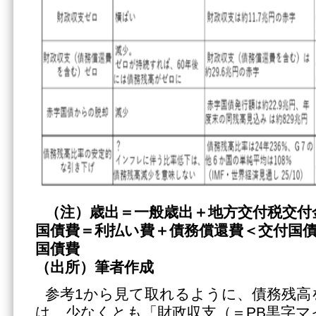
（注）歳出＝一般歳出＋地方交付税交付
国債費＝利払い費＋債務償還費＜交付国
国債費
（出所）筆者作成
参考1から見て取れるように、債務残高
は、少なくとも「財政収支（＝PB黒字マ