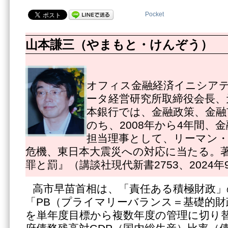
Pocket
山本謙三（やまもと・けんぞう）
オフィス金融経済イニシアテ
ータ経営研究所取締役会長、
本銀行では、金融政策、金融
のち、2008年から4年間、
担当理事として、リーマン
危機、東日本大震災への対応に当たる。
罪と罰』（講談社現代新書2753、2024年
高市早苗首相は、「責任ある積極財政」
「PB（プライマリーバランス＝基礎的財
を単年度目標から複数年度の管理に切り