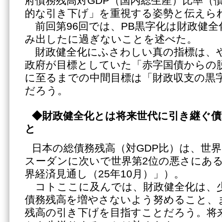
府債務残高対GDP（国内総生産）比率（
的な引き下げ」を重視する姿勢と伝えら
前回第96回では、PB黒字化は財政健全
み出したに過ぎないことを述べた。
財政健全化にふさわしい真の指標は、やは
政府が目標としていた「赤字国債からの
に至るまでの中間目標は「財政収支の黒
だろう。
◆財政健全化とは将来世代に引き継ぐ債
と
日本の総債務残高（対GDP比）は、世界
スーダンに次いで世界第2位の悪さにある（
界経済見通し（25年10月）」）。
コトここに及んでは、財政健全化は、
債務残高を増やさないよう努めること、
残高の引き下げを目指すことだろう。将