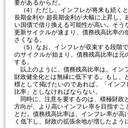
要があるからだ。
（4）ただし、インフレが将来も続くと
長期金利や 超長期金利が大幅に上昇し、
い国債で借り換える可能性が高い。そう
更新サイクルが速まり、債務残高比率の
さくなる。
（5）なお、インフレが収束する段階で
のサイクルが始まり、債務残高比率は元
する。
以上のように、債務残高比率は、イン
財政健全化とは無縁に低下する。もし、
標として掲げたいのであれば、「インフ
比率」としなければならない。
同時に、注意を要するのは、積極財政と
方向が、より高いインフレ率を目指すこ
とだ。債務残高比率は、インフレ率が高
く低下し、財政の拡張余地が増したよう