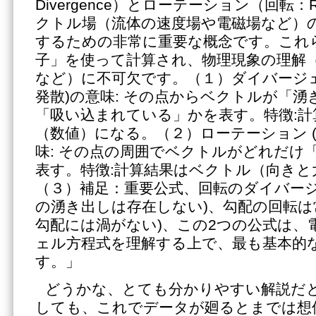
Divergence）とローテーション（回転：Rot
クトル場（流体の速度場や電磁場など）
するための非常に重要な概念です。これ
子」を使って計算され、物理現象の理解
など）に不可欠です。（１）ダイバージェンス (
発散)の意味: その点からベクトルが「
「吸い込まれている」かを表す。特徴:計
（数値）になる。（２）ローテーション (Rota
味: その点の周囲でベクトルがどれだけ
表す。特徴:計算結果はベクトル（向きと
（３）補足：重要公式、回転のダイバージ
の湧き出しは存在しない)、勾配の回転は常
勾配には渦がない)、この2つの公式は、
ェル方程式を理解する上で、最も基本的
す。」
どうかな、とても分かりやすい解説だと
しても、これでデータが廻るとまでは想