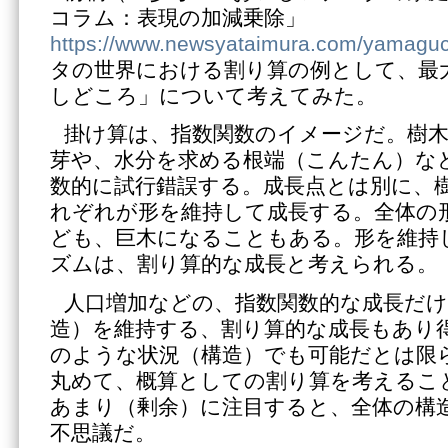
コラム：表現の加減乗除」
https://www.newsyataimura.com/yamaguc
タの世界における割り算の例として、最
しどころ」について考えてみた。
掛け算は、指数関数のイメージだ。樹
芽や、水分を求める根端（こんたん）な
数的に試行錯誤する。成長点とは別に、
れぞれが形を維持して成長する。全体の
ども、巨木になることもある。形を維持
ズムは、割り算的な成長と考えられる。
人口増加などの、指数関数的な成長だ
造）を維持する、割り算的な成長もあり
のような状況（構造）でも可能だとは限
丸めて、概算としての割り算を考えるこ
あまり（剰余）に注目すると、全体の構
不思議だ。