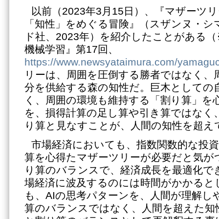
以前（2023年3月15日）、『マザーツ
「知性」をめぐる冒険』（スザンヌ・シ
ド社、2023年）を紹介したことがある
機械学習』第17回、
https://www.newsyataimura.com/yamaguc
リーは、周囲を圧倒する勝者ではなく、
分を供給する森の知性だ。巨木としての
く、周囲の環境も維持する「割り算」を
を、損得計算の足し算や引き算ではなく
り算と見なすことが、人間の知性を超え
市場経済においても、指数関数的な投
算を心得たマザーツリーが必要だと気が
り算のバランスで、経済成長を最適化で
場経済に波及するのには時間がかかると
も、AIの思考パターンを、人間が理解し
算のバランスではなく、人間を超えた知