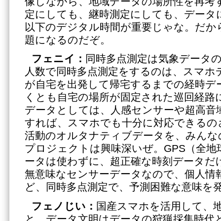
像しながら、地域データの場所性を再考
定にしても、継時測定にしても、データ
以下のデジタル時間が重要じゃな。だか
題になるのだぞ。
フェニイ：
同時多点測定は気象データ
人数で同時多点測定をするのは、スマホ
が自宅を出発して帰宅するまでの経時デ
くとも自宅の場所が固定された巡回経路
データとしては、人感センサーや超高音
すれば、スマホでも十分に対応できるの
活動のオルタナティブデータを、みんな
プロジェクトは興味深いぜ。GPS（全地
ータは使わずに、超正確な時刻データだ
無意味なセンサーデータなので、個人情
ど、同時多点測定で、予測困難な意味を
フェノじい：
国産スマホを活用して、
と、データ文明はデータの狩猟採集時代と