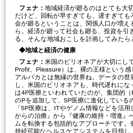
フェナ：
地域経済が廻るのはとても大
だけど、回転が早すぎても、遅すぎても
会が廻るということは、関係人口が増え
ら。経済が廻って社会も廻る、投資を引
る、そんな地域おこしを計画してみたら
◆
地域と経済の健康
フェナ：
米国のビリオネアが大切にしてい
Profit、Pleasure）は、裸の王様と
アルパカとは無縁の世界ね。データの世
し、米国のビリオネアも、時代遅れにな
は4P医療といわれていたのが、集団的（Popul
のPを追加して、5P医療に進化しているの
「5P医療は、ITやゲノム情報などを活
からの治療』から『健康の維持・増進』
ムを転換する包括的なアプローチです。
持続可能なヘルスケアシステムを目指し