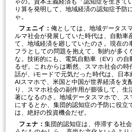
ゃの。資本主義経済も「認知症を生きて
り算を発明して、地域経済の認知症予防
ゃ。
フェニイ：
俺としては、地域データス
ルマ社会が発展していた時代は、自動車
て、地域経済を廻していたのさ。現在の
フラとしての問題を抱えて、制約が多く
な。技術的にも、電気自動車（EV）の自
るぜ。これからは断然、スマホ社会の時
話が、iモードで元気だった時代は、日本
AIスマホで、米国と中国が世界経済を支
り、スマホ社会の副作用が膨張して、生
著になるのさ。地域データスマホで、ス
にするとか、集団的認知症の予防に役立
は、絶好の投資機会だぜ。
フェナ：
集団的認知症は、停滞する社
うなものかしら。高尚な文化というより