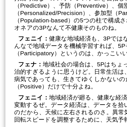
（Predictive）、予防（Preventive）、
（Personalized/Precision）、参加型（Pa
（Population-based）の5つの柱で
オネアの3Pなんて不健康そのものね。
フェニイ：
健康な地域経済も、3Pでは
んなで地域データを機械学習すれば、5P
（Participatory）というのは、かっこ
フェナ：
地域社会の場合は、5Pはちょ
治的すぎるように思うけど。日常生活は
病気であっても、生きてゆくしかないの
（Positive）だけで十分よね。
フェニイ：
地域経済が廻る、健康な経
変動するぜ。データ経済は、データを拾
のだから、天候に左右されるのさ。異常
回転スピードを調整するために、天気予