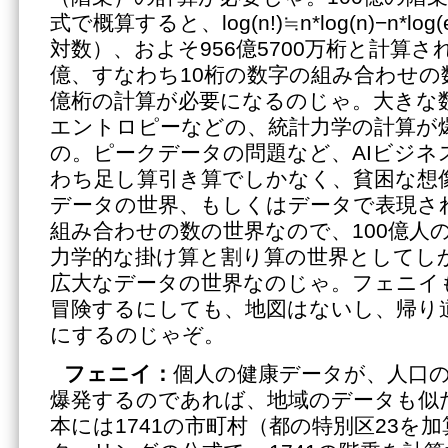
式で概算すると、log(n!)≒n*log(n)−n*l
対数）、およそ956億5700万桁と計算さ
億、すなわち10桁の数字の組み合わせの数
億桁の計算が必要になるのじゃ。大きな
エントロピーなどの、統計力学の計算が
の。ピークデータの問題など、AIビジネ
わち足し算引き算でしかなく、貧困な想
データの世界、もしくはデータで表現さ
組み合わせの数の世界なので、100億人
力学的な掛け算と割り算の世界としてし
広大なデータの世界なのじゃ。フェニイ
冒険するにしても、地図はないし、帰り
にするのじゃぞ。
フェニイ：
個人の健康データが、人口
爆発するのであれば、地域のデータも似
本には1741の市町村（都の特別区23を