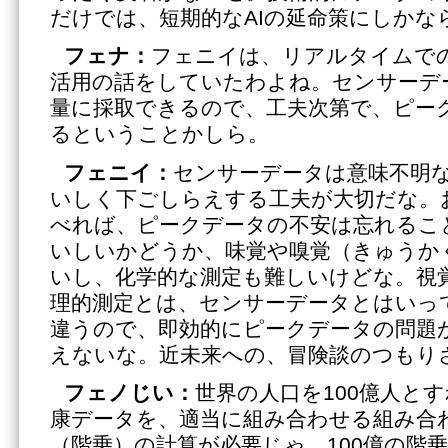
だけでは、短期的なAIの延命策にしかな
フェナ：
フェニイは、リアルタイムで
活用の話をしていたわよね。センサーデ
量に採取できるので、工夫次第で、ピー
るということかしら。
フェニイ：
センサーデータは意味不明
いしく下ごしらえする工夫が大切だな。
べれば、ピークデータの不安は忘れるこ
いしいかどうか、味覚や嗅覚（きゅうか
いし、化学的な測定も難しいけどな。視
理的測定とは、センサーデータとはいっ
違うので、即効的にピークデータの問題
えないな。近未来への、冒険談のつもり
フェノじい：
世界の人口を100億人とす
康データを、適当に組み合わせる組み合わ
（階乗）の計算が必要じゃ。100億の階