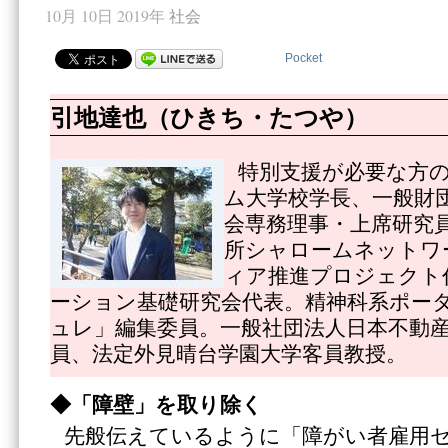
10月 10日 2019年
社会
Pocket
引地達也（ひきち・たつや）
特別支援が必要な方
ム大学校学長、一般財
会専務理事・上席研究
所シャロームネットワ
ィア推進プロジェクト
ーション基礎研究会代表。精神科系ポー
ュレ」編集委員。一般社団法人日本不動
員、法定外見晴台学園大学客員教授。
◆「障壁」を取り除く
先般伝えているように「障がい者雇用