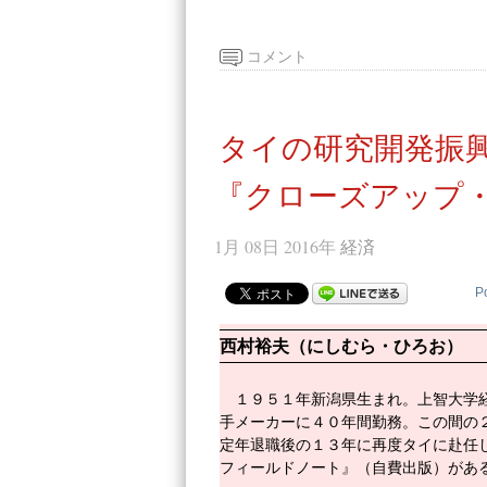
コメント
タイの研究開発振
『クローズアップ
1月 08日 2016年
経済
P
西村裕夫（にしむら・ひろお）
１９５１年新潟県生まれ。上智大学
手メーカーに４０年間勤務。この間の
定年退職後の１３年に再度タイに赴任
フィールドノート』（自費出版）があ