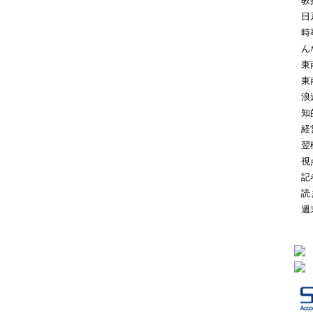
教
日
時
ん
東
東
浪
知
経
翌
視
記
読
週