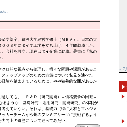
ocket
経済学部卒、筑波大学経営学修士（ＭＢＡ）。日本の大
２００３年にタイで工場を立ち上げ、４年間勤務した。
し、会社を設立。現在はタイ企業に勤務。著書に『私の
る。
« 7
マクロ的な視点から整理し、様々な問題や課題があるこ
、ステップアップのための方策について私見を述べた
の経験を踏まえているために、やや独善的な面があるか
用意しても、「Ｒ＆Ｄ（研究開発）→価格競争の回避→
となるような「基礎研究－応用研究－開発研究」の体制が
は考えていない。それは、基礎力（特に人材とマネジメ
サッカーチームが欧州のプレミアリーグに挑戦するよう
発力向上の道筋について述べてみたい。