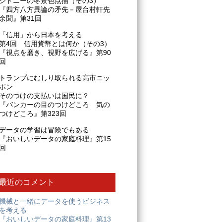
シドニーの冬景色点描（その3）
『四方八方異論の矛先－屋台村軒先
余聞』第31回
「信用」から日本を考える
第4回 信用貨幣とは何か（その3）
『視点を磨き、視野を広げる』第90
回
トランプにむしり取られる高市ニッ
ポン
そのつけの支払いは国民に？
『バンカーの目のつけどころ 気の
つけどころ』第323回
データの学習は冒険でもある
『おいしいデータの家庭料理』第15
回
最近のコメント
機械と一緒にデータを使うビジネス
を考える
『おいしいデータの家庭料理』第13