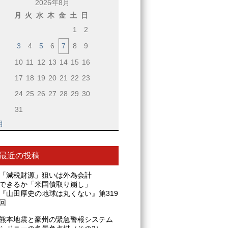
2026年8月
月
火
水
木
金
土
日
1
2
3
4
5
6
7
8
9
10
11
12
13
14
15
16
17
18
19
20
21
22
23
24
25
26
27
28
29
30
31
月
最近の投稿
「減税財源」狙いは外為会計
できるか「米国債取り崩し」
『山田厚史の地球は丸くない』第319
回
熊本地震と豪州の緊急警報システム