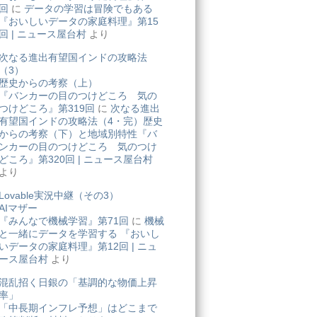
回
に
データの学習は冒険でもある
『おいしいデータの家庭料理』第15
回 | ニュース屋台村
より
次なる進出有望国インドの攻略法
（3）
歴史からの考察（上）
『バンカーの目のつけどころ 気の
つけどころ』第319回
に
次なる進出
有望国インドの攻略法（4・完）歴史
からの考察（下）と地域別特性『バ
ンカーの目のつけどころ 気のつけ
どころ』第320回 | ニュース屋台村
より
Lovable実況中継（その3）
AIマザー
『みんなで機械学習』第71回
に
機械
と一緒にデータを学習する 『おいし
いデータの家庭料理』第12回 | ニュ
ース屋台村
より
混乱招く日銀の「基調的な物価上昇
率」
「中長期インフレ予想」はどこまで