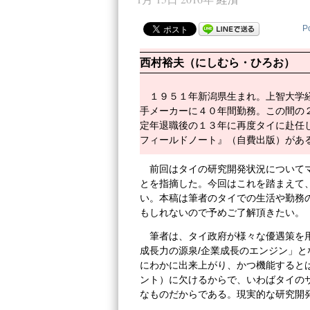
P
西村裕夫（にしむら・ひろお）
１９５１年新潟県生まれ。上智大学
手メーカーに４０年間勤務。この間の
定年退職後の１３年に再度タイに赴任
フィールドノート』（自費出版）があ
前回はタイの研究開発状況について
とを指摘した。今回はこれを踏まえて
い。本稿は筆者のタイでの生活や勤務
もしれないので予めご了解頂きたい。
筆者は、タイ政府が様々な優遇策を
成長力の源泉/企業成長のエンジン」
にわかに出来上がり、かつ機能すると
ント）に欠けるからで、いわばタイの
なものだからである。現実的な研究開