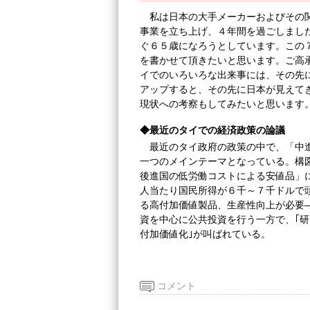
私は日本の大手メーカーおよびその
事業を立ち上げ、４年間を過ごしまし
ぐ６５歳になろうとしています。この
を書かせて頂きたいと思います。ご高
イでのいろいろな出来事には、その先
アップすると、その先に日本が見えて
現状への考察もしてみたいと思います
◆最近のタイでの経済政策の論議
最近のタイ政府の政策の中で、「中進国の罠
一つのメインテーマとなっている。構
後進国の低労働コストによる安値品」
人当たり国民所得が６千～７千ドルで
る高付加価値製品、生産性向上が必要
資を中心に公共投資を行う一方で、｢
付加価値化｣が叫ばれている。
コメント