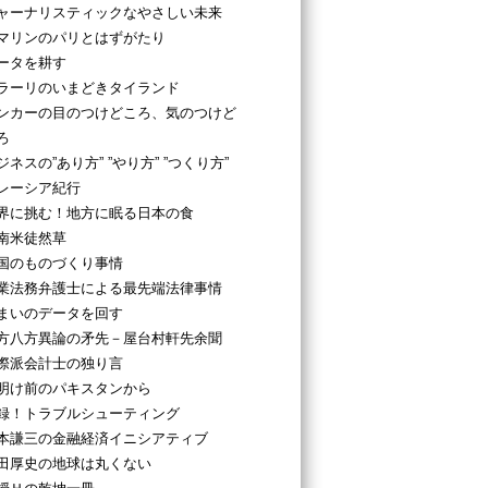
ャーナリスティックなやさしい未来
マリンのパリとはずがたり
ータを耕す
ラーリのいまどきタイランド
ンカーの目のつけどころ、気のつけど
ろ
ジネスの”あり方” ”やり方” ”つくり方”
レーシア紀行
界に挑む！地方に眠る日本の食
南米徒然草
国のものづくり事情
業法務弁護士による最先端法律事情
まいのデータを回す
方八方異論の矛先－屋台村軒先余聞
際派会計士の独り言
明け前のパキスタンから
録！トラブルシューティング
本謙三の金融経済イニシアティブ
田厚史の地球は丸くない