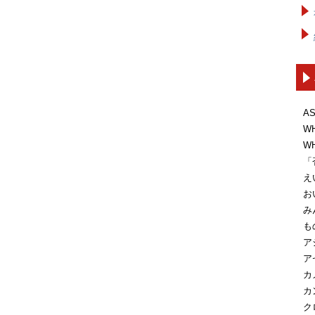
A
W
W
「
え
お
み
も
ア
ア
カ
カ
ク