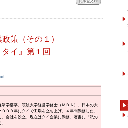
記事全文>>
興政策（その１）
・タイ』第１回
ocket
経済学部卒、筑波大学経営学修士（ＭＢＡ）。日本の大
２００３年にタイで工場を立ち上げ、４年間勤務した。
し、会社を設立。現在はタイ企業に勤務。著書に『私の
る。