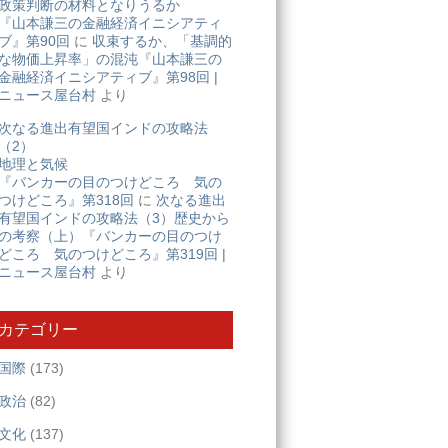
政策判断の材料となりうるか
『山本謙三の金融経済イニシアティ
ブ』第90回
に
収束するか、「基調的
な物価上昇率」の混沌『山本謙三の
金融経済イニシアティブ』第98回 |
ニュース屋台村
より
次なる進出有望国インドの攻略法
（2）
地理と気候
『バンカーの目のつけどころ 気の
つけどころ』第318回
に
次なる進出
有望国インドの攻略法（3）歴史から
の考察（上）『バンカーの目のつけ
どころ 気のつけどころ』第319回 |
ニュース屋台村
より
カテゴリー
国際
(173)
政治
(82)
文化
(137)