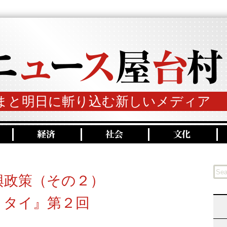
まと明日に斬り込む新しいメディア
興政策（その２）
・タイ』第２回