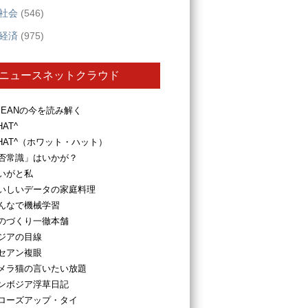
社会
(546)
経済
(975)
ニュースネットクラウド
SEANの今を読み解く
HAT^
HAT^（ホワット・ハット）
否常識」はいかが？
いがと私
いしいデータの家庭料理
んなで機械学習
のづくり一徹本舗
ジアの目線
セアン複眼
メラ猫の言いたい放題
ンボジア浮草日記
ローズアップ・タイ