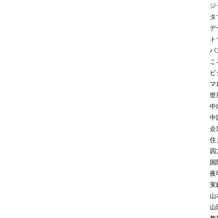
ジ
タ
デ
ト
バ
こ
ビ
マ
世
中
中
企
住
四
国
夜
実
山
山