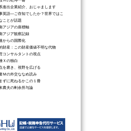
授Ｈの乾坤一冊
系進出企業紹介、おじゃまします
事英語―ご存知でしたか？世界ではこ
なことが話題
南アジアの座標軸
南アジア観察記録
速からの国際化
的財産：この財産価値不明な代物
営コンサルタントの視点
檜Ｘの独白
点を磨き、視野を広げる
者Ｍの外交ななめ読み
まずに死ねるかこの１冊
末農夫の剰余所与論