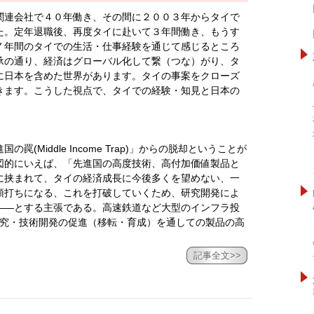
関連会社で４０年働き、その間に２００３年からタイで
た。定年退職後、再度タイに赴いて３年間働き、もうす
７年間のタイでの生活・仕事経験を通じて感じるところ
承の通り、経済はグローバル化して繋（つな）がり、タ
に日本を含めた世界があります。タイの事案をクローズ
きます。こうした視点で、タイでの経験・知見と日本の
。
(Middle Income Trap)」からの脱却ということが
図的にいえば、「先進国の高度技術、高付加価値製品と
に挟まれて、タイの経済成長に今後多くを望めない、一
頭打ちになる、これを打破していくため、研究開発によ
――とする主張である。高速鉄道など大型のインフラ投
研究・技術開発の促進（移転・育成）を通しての製品の高
記事全文>>