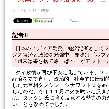
12月 06日 2013年
国際
Pocket
記者Ｈ
日本のメディア勤務。経済記者として２
ジア経済と政治を勉強中。趣味はゴルフ
「週末は書を捨て原っぱへ」がモットー
タイ政情が再び不安定化している。２
経済を立て直し、政治的、社会的に圧倒
した元首相タクシン・シナワット氏をめ
したのだ。今年１１月に火を噴いた反タ
は、タクシン氏に強く反発する勢力の力
いことを改めて示した。