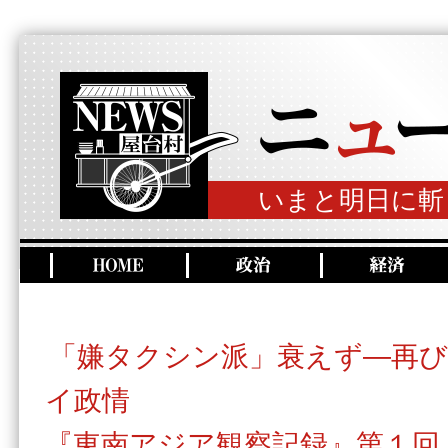
いまと明日に斬
「嫌タクシン派」衰えず―再び
イ政情
『東南アジア観察記録』第１回