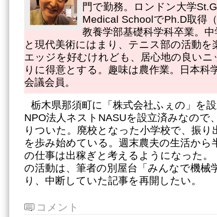
門で勤務。ロンドン大学St.Georg
Medical SchoolでPh.
教養学部基礎科学科卒業。中
と現代美術にはまり、テニス部の活動を
エッジを好むけれども、居心地の良いニ
りに得意とする。趣味は農作業。日本科
会議会員。
栃木県那須町に「株式会社ふぇの」を設
NPO法人ネストNASUを設立済みなの
りついた。廃校となった小学校で、振り
を歩み始めている。週末農夫の生活から
の仕事は出稼ぎと考えるようになった。
の活動は、筆者の別屋台「みんなで機械
り、中断していた記事を再開したい。
コメント