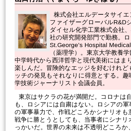
株式会社エルデータサイエ
ファイザーグローバルR&D
ダイセル化学工業株式会社、
社の研究開発部門で勤務。ロ
St.George’s Hospital Medi
（薬理学）。東京大学教養学
中学時代から西洋哲学と現代美術にはま
楽しんだ。冒険的なエッジを好むけれど
ッチの発見もそれなりに得意とする。趣
学技術ジャーナリスト会議会員。
東京はサクラの花が満開だ。コロナは
も、ロシアには自粛はない。ロシアの軍
の軍事暴力で、作戦どころかシナリオも
戦争に勝とうとしても、当事者にシナリ
っかいだ。世界の未来は不透明どころか