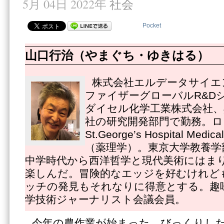
5月 04日 2022年
社会
Pocket
山口行治（やまぐち・ゆきはる）
株式会社エルデータサイエ
ファイザーグローバルR&D
ダイセル化学工業株式会社、
社の研究開発部門で勤務。ロ
St.George’s Hospital Medi
（薬理学）。東京大学教養学
中学時代から西洋哲学と現代美術にはま
楽しんだ。冒険的なエッジを好むけれど
ッチの発見もそれなりに得意とする。趣
学技術ジャーナリスト会議会員。
今年の農作業が始まった。びっくりし