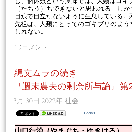
し、個体数という意味では、人類はゴキ
（たちう）ちできないと思われる。しか
目線で目立たないように生息している。
先祖は、人類にとってのゴキブリのよう
しれない。
コメント
縄文ムラの続き
『週末農夫の剰余所与論』第2
3月 30日 2022年
社会
Pocket
山口行治（やまぐち・ゆきはる）