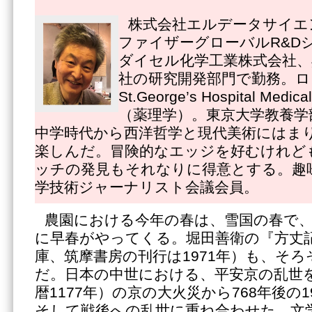
株式会社エルデータサイエ
ファイザーグローバルR&D
ダイセル化学工業株式会社、
社の研究開発部門で勤務。ロ
St.George’s Hospital Medi
（薬理学）。東京大学教養学
中学時代から西洋哲学と現代美術にはま
楽しんだ。冒険的なエッジを好むけれど
ッチの発見もそれなりに得意とする。趣
学技術ジャーナリスト会議会員。
農園における今年の春は、雪国の春で
に早春がやってくる。堀田善衛の『方丈
庫、筑摩書房の刊行は1971年）も、そ
だ。日本の中世における、平安京の乱世を
暦1177年）の京の大火災から768年後の
そして戦後への乱世に重ね合わせた。文