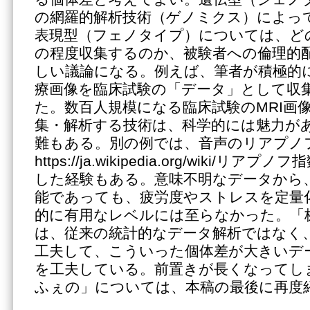
の網羅的解析技術（ゲノミクス）によっ
表現型（フェノタイプ）については、ど
の程度収集するのか、被験者への倫理的
しい議論になる。例えば、筆者が積極的
療画像を臨床試験の「データ」として収
た。数百人規模になる臨床試験のMRI画
集・解析する技術は、科学的には魅力が
難もある。別の例では、音声のリアプノ
https://ja.wikipedia.org/wiki/
した経験もある。意味不明なデータから
能であっても、疲労度やストレスを定量
的に有用なレベルには至らなかった。「
は、従来の統計的なデータ解析ではなく
工夫して、こういった個体差が大きいデ
を工夫している。前置きが長くなってし
ふぇの」については、本稿の最後に再度