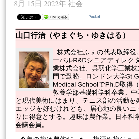
8月 15日 2022年
社会
Pocket
山口行治（やまぐち・ゆきはる）
株式会社ふぇの代表取締役
ーバルR&Dシニアディレク
業株式会社、呉羽化学工業株
門で勤務。ロンドン大学St.Georg
Medical SchoolでPh.
教養学部基礎科学科卒業。中
と現代美術にはまり、テニス部の活動を
エッジを好むけれども、居心地の良いニ
りに得意とする。趣味は農作業。日本科
会議会員。