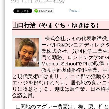
9月 12日 2022年
社会
Pocket
山口行治（やまぐち・ゆきはる）
株式会社ふぇの代表取締役
ーバルR&Dシニアディレク
業株式会社、呉羽化学工業株
門で勤務。ロンドン大学St.Georg
Medical SchoolでPh.
教養学部基礎科学科卒業。中
と現代美術にはまり、テニス部の活動を
エッジを好むけれども、居心地の良いニ
りに得意とする。趣味は農作業。日本科
会議会員。
山間地のマグレー農園は、梅、栗、柿