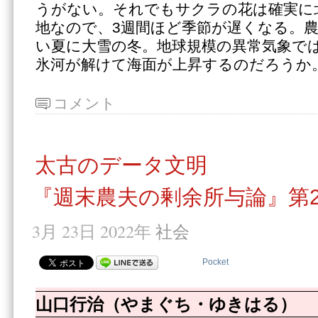
うがない。それでもサクラの花は確実に
地なので、3週間ほど季節が遅くなる。
い夏に大雪の冬。地球規模の異常気象で
氷河が解けて海面が上昇するのだろうか
コメント
太古のデータ文明
『週末農夫の剰余所与論』第2
3月 23日 2022年
社会
Pocket
山口行治（やまぐち・ゆきはる）