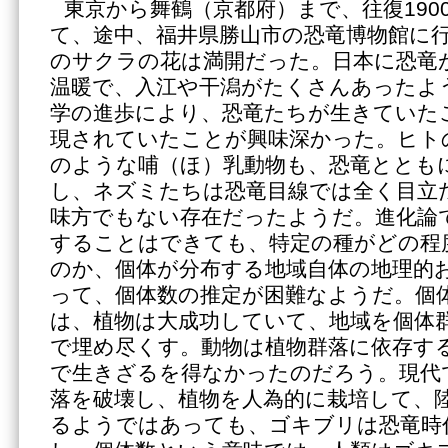
東京から舞鶴（京都府）まで、往復190
て、途中、福井県勝山市の恐竜博物館に
のサクラの花は満開だった。日本に恐竜
温暖で、入江や干潟がたくさんあったよ
学の進歩により、恐竜たちが生きていた
現されていたことが興味深かった。ヒト
のような哺（ほ）乳動物も、恐竜ととも
し、ネズミたちは恐竜目線では全く目立
味方でもない存在だったようだ。進化論
することはできても、特定の種がどの程
のか、個体が分布する地域自体の地理的
って、個体数の推定が困難なようだ。個
は、植物は大成功していて、地域を個体
で埋め尽くす。動物は植物群落に依存す
で生きざるを得なかったのだろう。現代
落を破壊し、植物を人為的に栽培して、
るようではあっても、ゴキブリは恐竜時