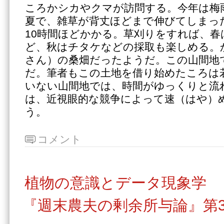
ころかシカやクマが訪問する。今年は梅
夏で、雑草が背丈ほどまで伸びてしまっ
10時間ほどかかる。草刈りをすれば、
ど、秋はチタケなどの採取も楽しめる。
さん）の桑畑だったようだ。この山間地で
だ。筆者もこの土地を借り始めたころは
いない山間地では、時間がゆっくりと流
は、近視眼的な競争によって速（はや）
う。
コメント
植物の意識とデータ現象学
『週末農夫の剰余所与論』第3