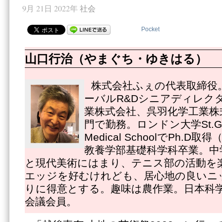
9月 21日 2022年
社会
Pocket
山口行治（やまぐち・ゆきはる）
株式会社ふぇの代表取締役
ーバルR&Dシニアディレク
業株式会社、呉羽化学工業株
門で勤務。ロンドン大学St.Georg
Medical SchoolでPh.
教養学部基礎科学科卒業。中
と現代美術にはまり、テニス部の活動を
エッジを好むけれども、居心地の良いニ
りに得意とする。趣味は農作業。日本科
会議会員。