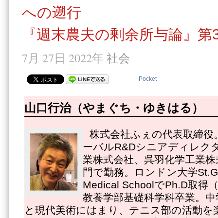
への遡行
『週末農夫の剰余所与論』第3
7月 27日 2022年
社会
Pocket
山口行治（やまぐち・ゆきはる）
株式会社ふぇの代表取締役
ーバルR&Dシニアディレク
業株式会社、呉羽化学工業株
門で勤務。ロンドン大学St.Georg
Medical SchoolでPh.
教養学部基礎科学科卒業。中
と現代美術にはまり、テニス部の活動を