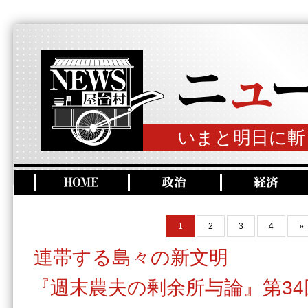
いまと明日に斬
1
2
3
4
»
連帯する島々の新文明
『週末農夫の剰余所与論』第34