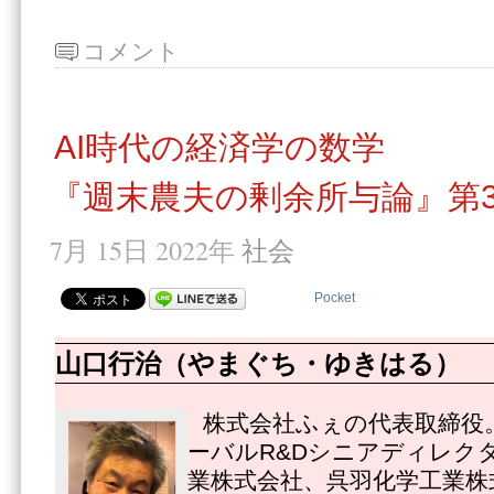
コメント
AI時代の経済学の数学
『週末農夫の剰余所与論』第3
7月 15日 2022年
社会
Pocket
山口行治（やまぐち・ゆきはる）
株式会社ふぇの代表取締役
ーバルR&Dシニアディレク
業株式会社、呉羽化学工業株