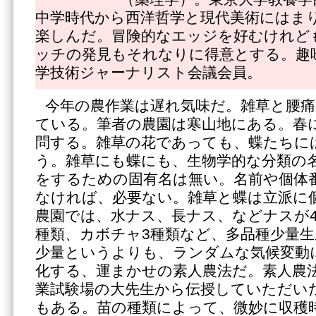
中学時代から西洋哲学と現代美術にはま
楽しんだ。冒険的なエッジを好むけれど
ッチの発見もそれなりに得意とする。趣
学技術ジャーナリスト会議会員。
今年の農作業は遅れ気味だ。雑草と腰
ている。筆者の農園は寒山地にある。春
問する。雑草の花であっても、蝶たちに
う。雑草にも蝶にも、生物学的な分類の
をするための固有名は無い。名前や個体
なければ、必要ない。雑草と蝶は立派に
農園では、水ナス、長ナス、などナスが4
種類、カボチャ3種類など、多品種少量
少量というよりも、ランダムな気候変動
化する、運まかせの素人農法だ。素人農
業試験場の大先生から伝授していただい
もある。苗の種類によって、微妙に収穫