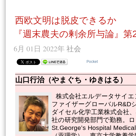
西欧文明は脱皮できるか
『週末農夫の剰余所与論』第2
6月 01日 2022年
社会
Pocket
山口行治（やまぐち・ゆきはる）
株式会社エルデータサイエ
ファイザーグローバルR&D
ダイセル化学工業株式会社、
社の研究開発部門で勤務。ロ
St.George’s Hospital Medi
（薬理学）。東京大学教養学