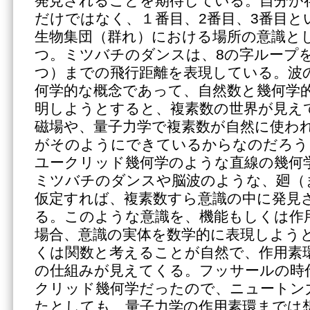
発見されることを期待している。自分が
だけではなく、１番目、2番目、3番目と
生物集団（群れ）における場所の意識と
つ。ミツバチのダンスは、8の字ループ
つ）までの飛行距離を表現している。波
何学的な概念であって、自然数と幾何学
明しようとすると、複素数の世界が見え
磁場や、量子力学で複素数が自然に使わ
がそのようにできているからなのだろう
ユークリッド幾何学のような直線の幾何
ミツバチのダンスや脳波のような、廻（
仮定すれば、複素数すら意識の中に発見
る。このような意識を、機能もしくは作
場合、意識の実体を数学的に表現しよう
くは関数と考えることが自然で、作用素
の仕組みが見えてくる。フッサールの時
クリッド幾何学だったので、ニュートン
たとしても、量子力学の作用素環までは