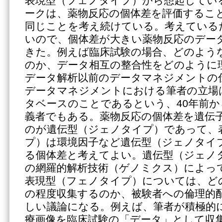
表現型（フェノタイプ）から想起してい
ークは、薬物反応の個体差を評価すること
同じことを考え続けている。考えている
いので、個体差が大きい薬物反応のデー
きた。例えば臨床試験の場合、どのよう
のか、データ相互の整合性をどのように
データ解析以前のデータマネジメントの
データマネジメントにおける筆者の立場
タベースのことであるという、40年前
義者でもある。薬物反応の個体差を遺伝
のが遺伝型（ジェノタイプ）であって、
プ）は環境因子など遺伝型（ジェノタイ
る個体差と考えてよい。遺伝型（ジェノ
の網羅的解析技術（ゲノミクス）によっ
表現型（フェノタイプ）については、ど
の程度収集するのか、被験者への倫理的
しい議論になる。例えば、筆者が積極的
療画像を臨床試験の「データ」として収