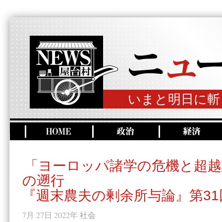
いまと明日に斬
「ヨーロッパ諸学の危機と超越
の遡行
『週末農夫の剰余所与論』第31
7月 27日 2022年
社会