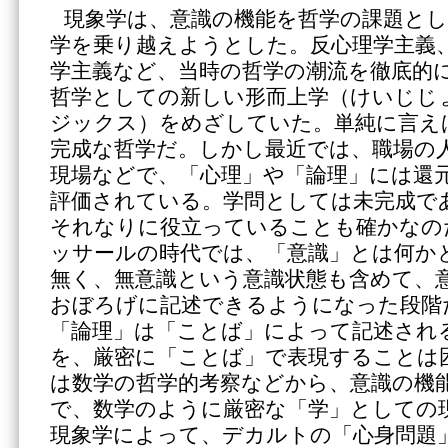
現象学は、意識の機能を哲学の課題とし
学を乗り越えようとした。反心理学主義
学主義など、当時の哲学の潮流を徹底的
哲学としての新しい形而上学（けいじじ
ジックス）をめざしていた。単純に言え
完成な哲学だ。しかし最近では、職場の
現場などで、「心理」や「論理」には還
評価されている。学問としては未完成で
それなりに役立っていることも確かなの
ッサールの時代では、「意識」とは何か
無く、無意識という意識状態も含めて、
おぼろげに記述できるようになった段階
「論理」は「ことば」によって記述され
を、厳密に「ことば」で表現することは
は数学の哲学的考察などから、意識の機
で、数学のように厳密な「学」としての
現象学によって、デカルトの「心身問題