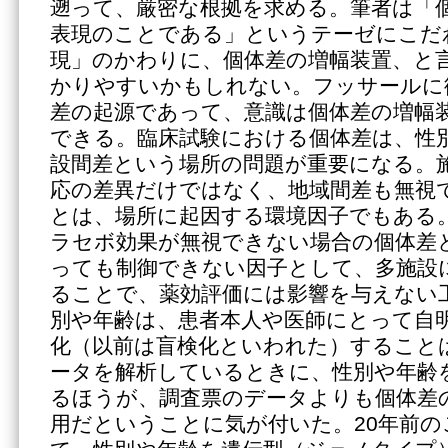
遡って、厳密な根拠を求める。筆者は「
表現のことである」というテーゼにこだ
現」のかわりに、個体差の増幅装置、と
かりやすいかもしれない。フッサールに
差の起源であって、意識は個体差の増幅
できる。臨床試験における個体差は、性
設間差という場所の問題が重要になる。
応の差異だけではなく、地域間差も無視
とは、場所に起因する環境因子でもある
ラセボ効果が無視できない場合の個体差
っても制御できない因子として、多施設
ることで、薬効評価には影響を与えない
別や年齢は、患者本人や医師にとって自
化（以前は盲検化といわれた）すること
ータを解析しているときに、性別や年齢
るほうが、調査票のデータよりも個体差
用だということに気が付いた。20年前の