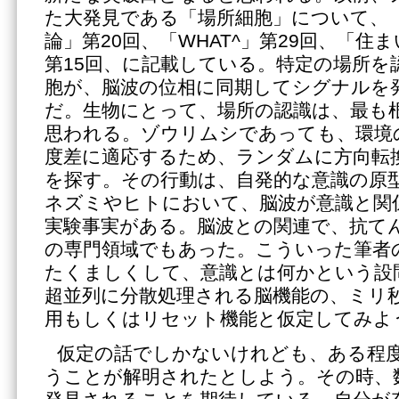
た大発見である「場所細胞」について、
論」第20回、「WHAT^」第29回、「住
第15回、に記載している。特定の場所を
胞が、脳波の位相に同期してシグナルを
だ。生物にとって、場所の認識は、最も
思われる。ゾウリムシであっても、環境
度差に適応するため、ランダムに方向転
を探す。その行動は、自発的な意識の原
ネズミやヒトにおいて、脳波が意識と関
実験事実がある。脳波との関連で、抗て
の専門領域でもあった。こういった筆者
たくましくして、意識とは何かという設
超並列に分散処理される脳機能の、ミリ
用もしくはリセット機能と仮定してみよ
仮定の話でしかないけれども、ある程
うことが解明されたとしよう。その時、