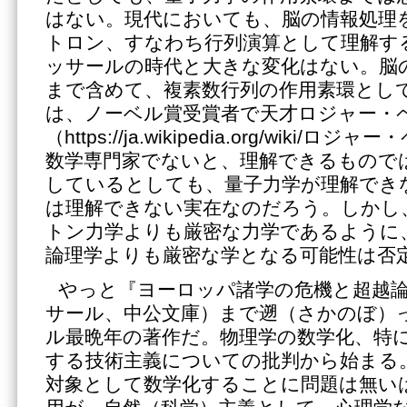
はない。現代においても、脳の情報処理を
トロン、すなわち行列演算として理解す
ッサールの時代と大きな変化はない。脳
まで含めて、複素数行列の作用素環とし
は、ノーベル賞受賞者で天才ロジャー・
（https://ja.wikipedia.org/wiki
数学専門家でないと、理解できるもので
しているとしても、量子力学が理解でき
は理解できない実在なのだろう。しかし
トン力学よりも厳密な力学であるように
論理学よりも厳密な学となる可能性は否
やっと『ヨーロッパ諸学の危機と超越論
サール、中公文庫）まで遡（さかのぼ）
ル最晩年の著作だ。物理学の数学化、特
する技術主義についての批判から始まる
対象として数学化することに問題は無い