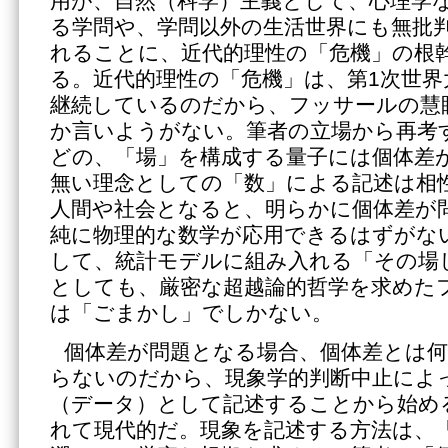
用が、自然（科学）主義として、心理学
る学問や、学問以外の生活世界にも無批
れることに、近代的理性の「危機」の根
る。近代的理性の「危機」は、第1次世界
継続しているのだから、フッサールの慧
か言いようがない。筆者の立場から再考
どの、「場」を構成する量子には個体差
無い理念としての「数」による記述は相
人間や社会となると、明らかに個体差が
純に物理的な数学が応用できるはずがな
して、統計モデルに組み入れる「その場
としても、厳密な超越論的哲学を求めた
は「ごまかし」でしかない。
個体差が問題となる場合、個体差とは
らないのだから、現象学的判断中止によ
（データ）として記述することから始め
れて現代的だ。現象を記述する方法は、