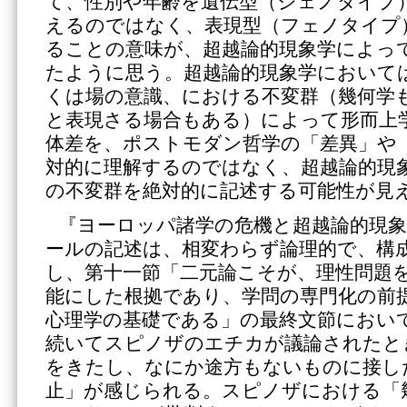
て、性別や年齢を遺伝型（ジェノタイプ
えるのではなく、表現型（フェノタイプ
ることの意味が、超越論的現象学によっ
たように思う。超越論的現象学において
くは場の意識、における不変群（幾何学
と表現さる場合もある）によって形而上
体差を、ポストモダン哲学の「差異」や
対的に理解するのではなく、超越論的現
の不変群を絶対的に記述する可能性が見
『ヨーロッパ諸学の危機と超越論的現
ールの記述は、相変わらず論理的で、構
し、第十一節「二元論こそが、理性問題
能にした根拠であり、学問の専門化の前
心理学の基礎である」の最終文節におい
続いてスピノザのエチカが議論されたと
をきたし、なにか途方もないものに接し
止」が感じられる。スピノザにおける「