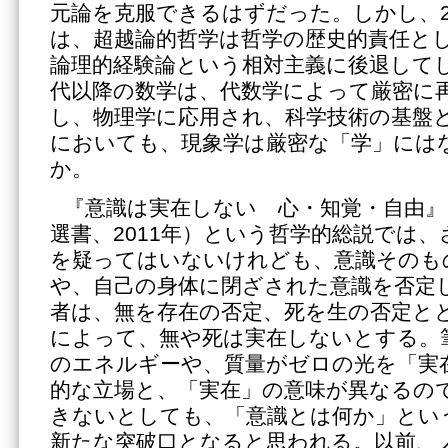
元論を克服できるはずだった。しかし、2
は、超越論的哲学は哲学の歴史的責任と
論理的経験論という相対主義に後退して
代以降の数学は、代数学によって厳密に
し、物理学に応用され、科学技術の基盤
においても、現象学は厳密な「学」には
か。
『意識は実在しない 心・知覚・自由』
選書、2011年）という哲学的総説では
を疑ってはいないけれども、意識そのも
や、自己の身体に閉ざされた意識を否定
者は、無を存在の否定、死を生の否定と
によって、無や死は実在しないとする。
のエネルギーや、質量がゼロの光を「実
的な立場と、「実在」の意味が異なるの
きないとしても、「意識とは何か」とい
新たな突破口となると思われる。以前、