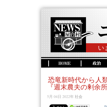
い
恐竜新時代から人
『週末農夫の剰余所
5月 04日 2022年
社会
P