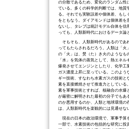
の分散であるため、変化のランダム性
ている。多くの科学的判断では、地質
る。それでも実験誤差や個体差、もし
をともなう。ダイアモンドは個体差を
ないし、タレブは統計モデル自体を信
っても、人類新時代におけるデータ論
そもそも、人類新時代があるのであ
ってもたらされるだろう。人類は「火
の「火」は、焚（た）き火のようなも
「水」を気体の蒸気として、熱エネル
爆発させてエンジンとしたり、化学工
ガス濃度上昇に至っている。このよう
ギー技術、すなわち水素ガスの技術と
素を直接燃焼させて推進力としている
素を軍事技術とすれば、核融合の水爆
が厳密に解明された最初の分子でもあ
のか悪用するのか、人類と地球環境の
は、人類新時代を楽観的には見通せな
現在の日本の政治環境で、軍事予算
一部で、水素技術の包括的な研究に投