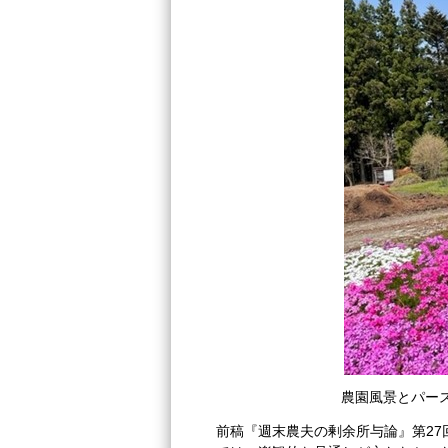
農園風景とパース
前稿『週末農夫の剰余所与論』第2