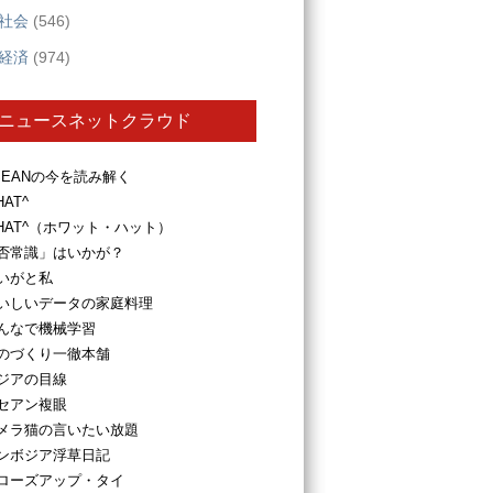
社会
(546)
経済
(974)
ニュースネットクラウド
SEANの今を読み解く
HAT^
HAT^（ホワット・ハット）
否常識」はいかが？
いがと私
いしいデータの家庭料理
んなで機械学習
のづくり一徹本舗
ジアの目線
セアン複眼
メラ猫の言いたい放題
ンボジア浮草日記
ローズアップ・タイ