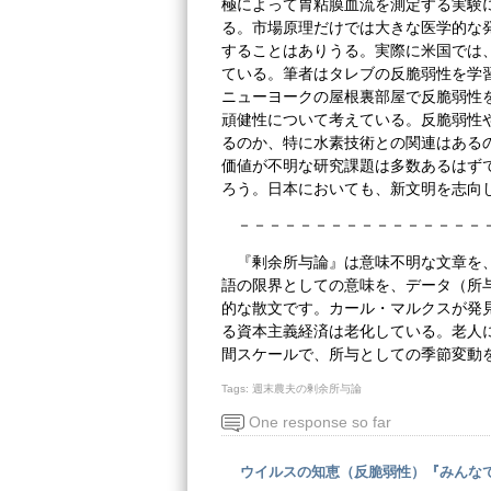
極によって胃粘膜血流を測定する実験
る。市場原理だけでは大きな医学的な
することはありうる。実際に米国では
ている。筆者はタレブの反脆弱性を学
ニューヨークの屋根裏部屋で反脆弱性
頑健性について考えている。反脆弱性
るのか、特に水素技術との関連はある
価値が不明な研究課題は多数あるはず
ろう。日本においても、新文明を志向
－－－－－－－－－－－－－－－－
『剰余所与論』は意味不明な文章を
語の限界としての意味を、データ（所
的な散文です。カール・マルクスが発
る資本主義経済は老化している。老人
間スケールで、所与としての季節変動
Tags:
週末農夫の剰余所与論
One response so far
ウイルスの知恵（反脆弱性）『みんなで機