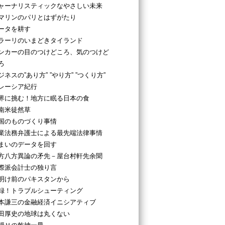
ャーナリスティックなやさしい未来
マリンのパリとはずがたり
ータを耕す
ラーリのいまどきタイランド
ンカーの目のつけどころ、気のつけど
ろ
ジネスの”あり方” ”やり方” ”つくり方”
レーシア紀行
界に挑む！地方に眠る日本の食
南米徒然草
国のものづくり事情
業法務弁護士による最先端法律事情
まいのデータを回す
方八方異論の矛先－屋台村軒先余聞
際派会計士の独り言
明け前のパキスタンから
録！トラブルシューティング
本謙三の金融経済イニシアティブ
田厚史の地球は丸くない