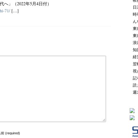
教
代へ」（2022年5月4日付）
日
hi-71/
[…]
時
ん
東
東
浪
知
経
翌
視
記
読
週
前 (required)