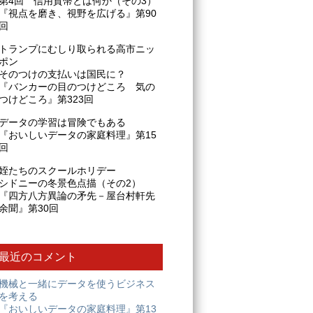
第4回 信用貨幣とは何か（その3）
『視点を磨き、視野を広げる』第90
回
トランプにむしり取られる高市ニッ
ポン
そのつけの支払いは国民に？
『バンカーの目のつけどころ 気の
つけどころ』第323回
データの学習は冒険でもある
『おいしいデータの家庭料理』第15
回
姪たちのスクールホリデー
シドニーの冬景色点描（その2）
『四方八方異論の矛先－屋台村軒先
余聞』第30回
最近のコメント
機械と一緒にデータを使うビジネス
を考える
『おいしいデータの家庭料理』第13