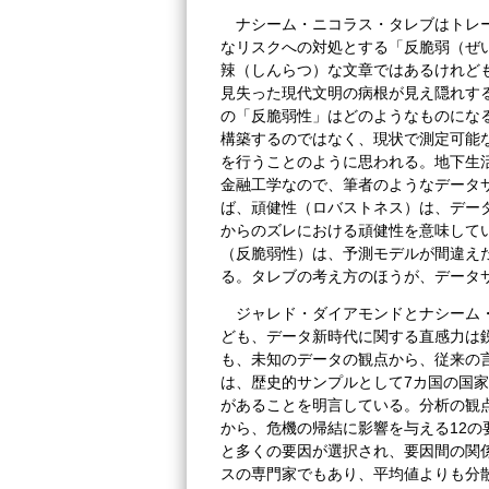
ナシーム・ニコラス・タレブはトレ
なリスクへの対処とする「反脆弱（ぜ
辣（しんらつ）な文章ではあるけれど
見失った現代文明の病根が見え隠れす
の「反脆弱性」はどのようなものにな
構築するのではなく、現状で測定可能
を行うことのように思われる。地下生
金融工学なので、筆者のようなデータ
ば、頑健性（ロバストネス）は、デー
からのズレにおける頑健性を意味して
（反脆弱性）は、予測モデルが間違え
る。タレブの考え方のほうが、データ
ジャレド・ダイアモンドとナシーム
ども、データ新時代に関する直感力は
も、未知のデータの観点から、従来の
は、歴史的サンプルとして7カ国の国
があることを明言している。分析の観
から、危機の帰結に影響を与える12
と多くの要因が選択され、要因間の関
スの専門家でもあり、平均値よりも分