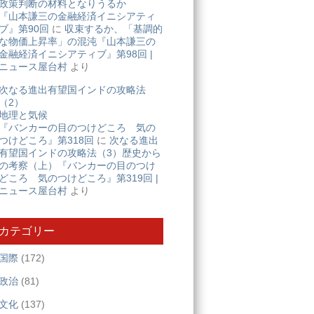
政策判断の材料となりうるか
『山本謙三の金融経済イニシアティ
ブ』第90回
に
収束するか、「基調的
な物価上昇率」の混沌『山本謙三の
金融経済イニシアティブ』第98回 |
ニュース屋台村
より
次なる進出有望国インドの攻略法
（2）
地理と気候
『バンカーの目のつけどころ 気の
つけどころ』第318回
に
次なる進出
有望国インドの攻略法（3）歴史から
の考察（上）『バンカーの目のつけ
どころ 気のつけどころ』第319回 |
ニュース屋台村
より
カテゴリー
国際
(172)
政治
(81)
文化
(137)