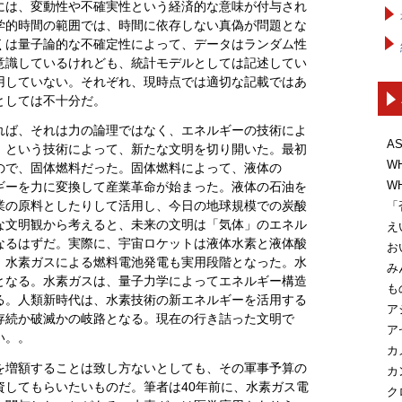
には、変動性や不確実性という経済的な意味が付与され
学的時間の範囲では、時間に依存しない真偽が問題とな
くは量子論的な不確定性によって、データはランダム性
意識しているけれども、統計モデルとしては記述してい
用していない。それぞれ、現時点では適切な記載ではあ
としては不十分だ。
れば、それは力の論理ではなく、エネルギーの技術によ
A
」という技術によって、新たな文明を切り開いた。最初
W
ので、固体燃料だった。固体燃料によって、液体の
W
ギーを力に変換して産業革命が始まった。液体の石油を
業の原料としたりして活用し、今日の地球規模での炭酸
「
な文明観から考えると、未来の文明は「気体」のエネル
え
なるはずだ。実際に、宇宙ロケットは液体水素と液体酸
お
。水素ガスによる燃料電池発電も実用段階となった。水
み
となる。水素ガスは、量子力学によってエネルギー構造
も
る。人類新時代は、水素技術の新エネルギーを活用する
ア
存続か破滅かの岐路となる。現在の行き詰った文明で
ア
い。。
カ
を増額することは致し方ないとしても、その軍事予算の
カ
資してもらいたいものだ。筆者は40年前に、水素ガス電
ク