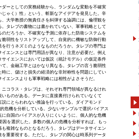
ーダーとしての実務経験から、ランダムな変動を不確実
いじゃく）性」という、斬新なアイデアを発見した。辛
も、大学教授の無責任さを糾弾する論調には、倫理観を
る。タレブの書物には書かれていない、軍事戦略として
るのだろうか。不確実な予測に依存した防衛システムを
な脆弱性をリストアップして、自覚的に機敏な防御行動
活を行うネズミのようなものだろうか。タレブの専門は
サイエンスとは専門用語が異なり、注意が必要だ。例え
タサイエンスにおいては仮説（統計モデル）の仮定条件
いて、金融工学とはかなり異なる。タレブの言う脆弱性
た時に、儲けと損失の経済的な非対称性を問題にしてい
サイエンスよりも軍事戦略には相性がよさそうだ。
・ニコラス・タレブは、それぞれ専門領域が異なるけれ
鋭いものがある。データに直接裏付けられていなくて
言説にとらわれない推論を行っている。ダイアモンド
家的危機を分析している。少ないサンプルで選択バイアス
点に自国のバイアスが入りにくいように、個人的な危機
の要因を選択した。多数の個人の危機を分析すれば、もっ
係も複雑なものとなるだろう。タレブはデータサイエン
散を重要視する。ただし、タレブの関心は時系列データ