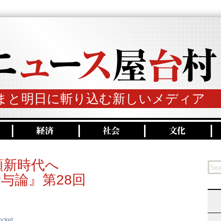
まと明日に斬り込む新しいメディア
類新時代へ
与論』第28回
ocket