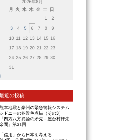
2026年8月
月
火
水
木
金
土
日
1
2
3
4
5
6
7
8
9
10
11
12
13
14
15
16
17
18
19
20
21
22
23
24
25
26
27
28
29
30
31
月
最近の投稿
熊本地震と豪州の緊急警報システム
シドニーの冬景色点描（その3）
『四方八方異論の矛先－屋台村軒先
余聞』第31回
「信用」から日本を考える