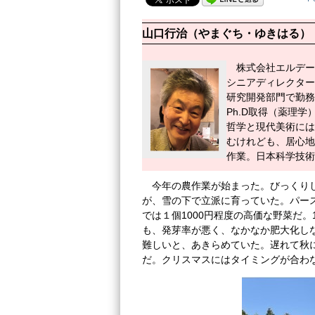
山口行治（やまぐち・ゆきはる）
株式会社エルデー
シニアディレクター
研究開発部門で勤務。ロンドン
Ph.D取得（薬理
哲学と現代美術には
むけれども、居心地
作業。日本科学技術
今年の農作業が始まった。びっくり
が、雪の下で立派に育っていた。パー
では１個1000円程度の高価な野菜だ
も、発芽率が悪く、なかなか肥大化し
難しいと、あきらめていた。遅れて秋
だ。クリスマスにはタイミングが合わ