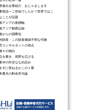
授Ｈの乾坤一冊
系進出企業紹介、おじゃまします
事英語―ご存知でしたか？世界ではこ
なことが話題
南アジアの座標軸
南アジア観察記録
速からの国際化
的財産：この財産価値不明な代物
営コンサルタントの視点
檜Ｘの独白
点を磨き、視野を広げる
者Ｍの外交ななめ読み
まずに死ねるかこの１冊
末農夫の剰余所与論