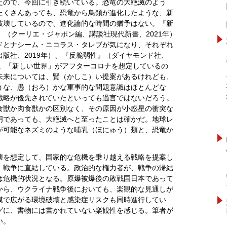
たので、今回に引き続いている。恐竜の大絶滅のよう
たくさんあっても、恐竜から鳥類が進化したような、新
破壊しているので、進化論的な時間の猶予はない。『新
』（クーリエ・ジャポン編、講談社現代新書、2021年）
ドとナシーム・ニコラス・タレブが気になり、それぞれ
版社、2019年）、『反脆弱性』（ダイヤモンド社、
た。「新しい世界」がアフターコロナを想定しているの
未来については、賢（かしこ）い提案があるけれども、
うな、愚（おろ）かな軍事的な問題意識はほとんどな
戦略が優先されていたといっても過言ではないだろう。
食獣か肉食獣かの区別なく、その原因が小惑星の衝突な
明であっても、大絶滅へと至ったことは確かだ。地球レ
が可能なネズミのような哺乳（ほにゅう）類と、恐竜か
壊を想定して、国家的な危機を乗り越える戦略を提案し
、戦争に直結している。政治的な権力者が、戦争の帰結
は危機的状況となる。原爆被爆後の敗戦国日本であって
から、ウクライナ戦争後においても、楽観的な見通しが
模で広がる環境破壊と感染症リスクも同時進行してい
グに、書物には書かれていない楽観性を感じる。筆者が
い。