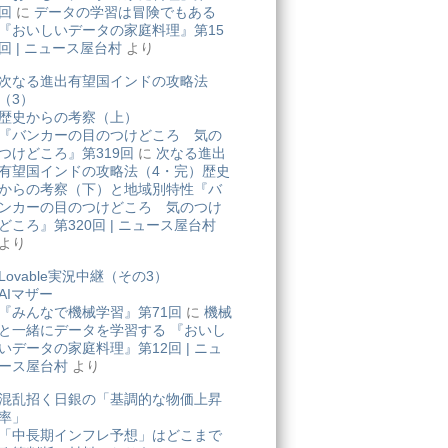
回
に
データの学習は冒険でもある
『おいしいデータの家庭料理』第15
回 | ニュース屋台村
より
次なる進出有望国インドの攻略法
（3）
歴史からの考察（上）
『バンカーの目のつけどころ 気の
つけどころ』第319回
に
次なる進出
有望国インドの攻略法（4・完）歴史
からの考察（下）と地域別特性『バ
ンカーの目のつけどころ 気のつけ
どころ』第320回 | ニュース屋台村
より
Lovable実況中継（その3）
AIマザー
『みんなで機械学習』第71回
に
機械
と一緒にデータを学習する 『おいし
いデータの家庭料理』第12回 | ニュ
ース屋台村
より
混乱招く日銀の「基調的な物価上昇
率」
「中長期インフレ予想」はどこまで