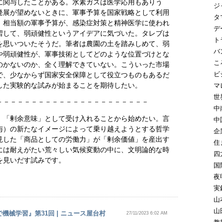
に関与したことがある。水素ガスは医学応用もありう
ジ
発展が望めないときに、軍事予算を国家戦略として利用
タ
、相当額の軍事予算が、感染症対策と精神医学に使われ
デ
習して、弱頑健性というアイデアに気づいた。タレブは
ト
を思いついたそうだ。筆者は農園の土を踏みしめて、弱
バ
や弱頑健性が、軍事技術としてどのような位置づけとな
こ
のかないのか、全く理解できていない。こういった市場
ビ
で、少なからず国家安全保障として役立つものもあるだ
した実験的な試みが始まることを期待したい。
マ
世
－－－－－－－－－－－－－－－－－－－－－－
中
、「剰余意味」として受け入れることから始めたい。言
中
与）の新たなイメージによって乗り越えようとする哲学
企
見した「商品としての労働力」が「剰余価値」を産出す
住
には耐えがたい荒々しい気候変動の中に、文明論的な時
四
を見いだす試みです。
国
夜
実
山
山
械学習』第31回 | ニュース屋台村
27/11/2023 6:02 AM