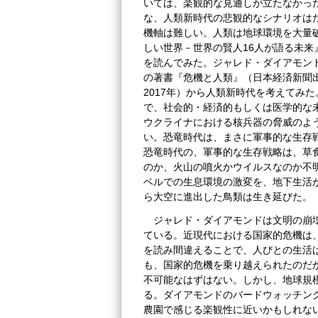
いては、楽観的な見通しが立たなかっ
な、人類新時代の悲観的なシナリオは
機軸は難しい。人類は地球環境を大量
しい世界－世界の賢人16人が語る未来
を読んでみた。ジャレド・ダイアモン
の著書『危機と人類』（日本経済新聞出
2017年）から人類新時代を考えてみ
で、社会的・経済的もしくは医学的な
ウクライナにおける核兵器の脅威のよ
い。恐竜時代は、まさに軍事的な生存
恐竜時代の、軍事的な生存戦略は、草
のか、火山の噴火かウイルスなのか不
ベルでの生息環境の激変を、地下生活
ら大空に進出した鳥類は生き延びた。
ジャレド・ダイアモンドは文明の崩
ている。近現代における国家的危機は
を読み間違えることで、人びとの生活
も、国家的危機を乗り越えられたのだ
不可能なはずはない。しかし、地球規
る。ダイアモンドのバードウォッチン
農園で感じる楽観性に近いかもしれな