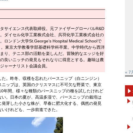
タサイエンス代表取締役。元ファイザーグローバルR&D
。ダイセル化学工業株式会社、呉羽化学工業株式会社の
大学St.George’s Hospital Medical Schoolで
学）。東京大学教養学部基礎科学科卒業。中学時代から西洋
まり、テニス部の活動を楽しんだ。冒険的なエッジを好
の良いニッチの発見もそれなりに得意とする。趣味は農
ジャーナリスト会議会員。
« 7
した。昨冬、収穫を忘れたパースニップ（白ニンジン）
スニップは、英国のクリスマスに不可欠な野菜で、東京
。10年間、様々な種類のパースニップの種を試したけれど
ない。日本の夏が、高温多湿で、パースニップの栽培は
に発芽した小さな株が、早春に肥大化する、偶然の発見
ないけれども、一歩前進できた。