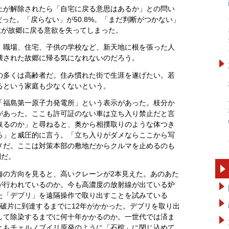
止が解除されたら「自宅に戻る意思はあるか」との問い
だった。「戻らない」が50.8%。「まだ判断がつかない」
過半数が故郷に戻る意欲を失ってしまった。
。職場、住宅、子供の学校など、新天地に根を張った人
壊された故郷に帰る気になれないのだろう。
の多くは高齢者だ。住み慣れた街で生涯を遂げたい。若
るという家庭も少なくないという。
「福島第一原子力発電所」という表示があった。枝分か
があった。ここも許可証のない車は立ち入り禁止だと言
取るのか」と尋ねると、奥から相撲取りのような体つき
ろ」と威圧的に言う。「立ち入りがダメならここから写
メだ。ここは対策本部の敷地だからクルマを止めるのも
調だ。
海の方向を見ると、高いクレーンが2本見えた。あのあた
が行われているのか。今も高濃度の放射線が出ている炉
た「デブリ」を遠隔操作で取り出すことを試みている
破片に到達するまでに12年がかかった。デブリを取り出
して除染するまでに何十年かかるのか。一世代では済ま
ともチェルノブイリ原発のように「石棺」に閉じ込めて