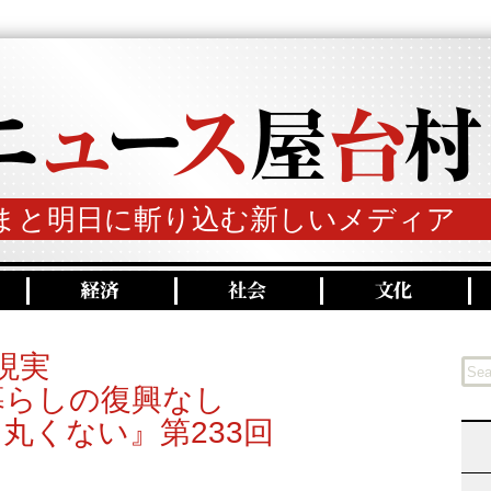
まと明日に斬り込む新しいメディア
現実
暮らしの復興なし
丸くない』第233回