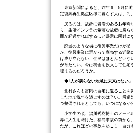
東京新聞によると、昨年６―8月に
定復興再生拠点区域に暮らす人は、2月
戻るのは、故郷に愛着のあるお年寄
り、生活インフラの希薄な故郷に戻ら
間が経過すればするほど帰還は困難に
廃墟のような街に復興事業だけが槌
か、復興事業に群がって商売する近隣
は成り立たない。住民はほとんどいな
が育たない。今は税金を投入して住宅
埋まるのだろうか。
◆｢人が戻らない地域に未来はない」
北村さんも富岡の自宅に還ることを
した地で晩年を過ごすのは辛い。帰還
つ整備されるとしても、いつになるか
小学生の頃、湯川秀樹博士のノーベ
界に人生を賭けた。福島事故の前から
たが、これほどの事故を起こし、自分