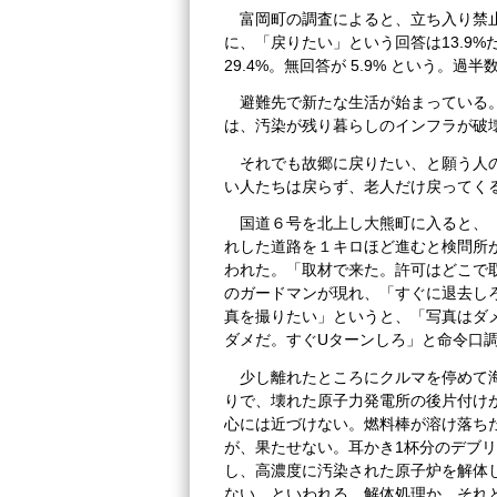
富岡町の調査によると、立ち入り禁
に、「戻りたい」という回答は13.9%
29.4%。無回答が 5.9% という。
避難先で新たな生活が始まっている
は、汚染が残り暮らしのインフラが破
それでも故郷に戻りたい、と願う人
い人たちは戻らず、老人だけ戻ってく
国道６号を北上し大熊町に入ると、
れした道路を１キロほど進むと検問所
われた。「取材で来た。許可はどこで
のガードマンが現れ、「すぐに退去し
真を撮りたい」というと、「写真はダ
ダメだ。すぐUターンしろ」と命令口
少し離れたところにクルマを停めて
りで、壊れた原子力発電所の後片付け
心には近づけない。燃料棒が溶け落ち
が、果たせない。耳かき1杯分のデブリ
し、高濃度に汚染された原子炉を解体
ない、といわれる。解体処理か、それ