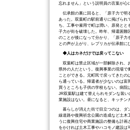
忘れません」という説明員の言葉が心
伝承館の裏に回ると、「原子力で明
あった。双葉町の駅前通りに掲げられ
ち、工事や雇用で町は潤い、原発とと
子力が街を破壊した。昨年、帰還困難
のことが後になって分かり、「原子力
との声が上がり、レプリカが伝承館に
◆人はカネだけでは戻ってこない
双葉町は禁止区域が一部解除され、お
県外の人だという。復興事業の現場で
ことができる。元町民で戻ってきたの
ら通っている。帰還者が少ないのは富
買うところも子供の学校もない。病院
JR双葉駅は建て替えられモダンな装
業施設はない。昼になると、キッチン
暮らしが消えた街で目立つのは、ダ
線道路や復興祈念公園の造成など土木
うに復興住宅や商業施設の整備も計画
をかければ土木工事やハコモノ建設は