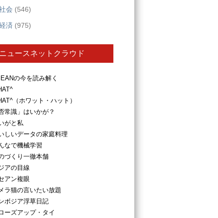
社会
(546)
経済
(975)
ニュースネットクラウド
SEANの今を読み解く
HAT^
HAT^（ホワット・ハット）
否常識」はいかが？
いがと私
いしいデータの家庭料理
んなで機械学習
のづくり一徹本舗
ジアの目線
セアン複眼
メラ猫の言いたい放題
ンボジア浮草日記
ローズアップ・タイ