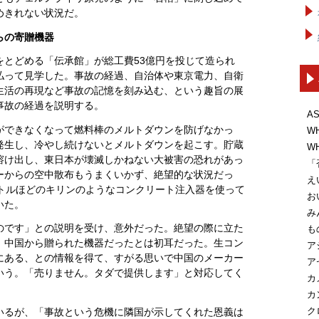
めきれない状況だ。
らの寄贈機器
をとどめる「伝承館」が総工費53億円を投じて造られ
を払って見学した。事故の経過、自治体や東京電力、自衛
生活の再現など事故の記憶を刻み込む、という趣旨の展
事故の経過を説明する。
A
ができなくなって燃料棒のメルトダウンを防げなかっ
W
発生し、冷やし続けないとメルトダウンを起こす。貯蔵
W
溶け出し、東日本が壊滅しかねない大被害の恐れがあっ
「
ーからの空中散布もうまくいかず、絶望的な状況だっ
え
ートルほどのキリンのようなコンクリート注入器を使って
お
いた。
み
のです」との説明を受け、意外だった。絶望の際に立た
も
、中国から贈られた機器だったとは初耳だった。生コン
ア
にある、との情報を得て、すがる思いで中国のメーカー
ア
いう。「売りません。タダで提供します」と対応してく
カ
カ
ク
いるが、「事故という危機に隣国が示してくれた恩義は