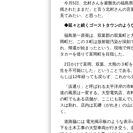
今月5日、北村さんを避難先の福島県
残されたままだ」と言う北村さんの言
見てみたい、と思った。
◆延々と続くゴーストタウンのよう
福島第一原発は、双葉郡の双葉町と
岡町だ。この３町は放射能汚染が深刻
れ、帰還が始まったという。現地で何
タカーを借りて富岡町を目指した。
2日かけて富岡、双葉、大熊の３町
生を不可能にした」ということである
らしは12年経っても戻らず、これか
「浜通り」と呼ばれる太平洋岸の市
道の風景は一変する。大型電気店、衣
の町でもある店舗が、ここにも並んで
スは割れ、店内は瓦礫（がれき）の山
く。
道路脇には 電光掲示板のような表示
下を土木工事の大型車両が行き交う。