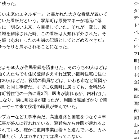
に残った。
ジ
タ
るい未来のエネルギー」 と書かれた大きな看板が置いて
デ
ていた看板だという。双葉町は原発マネーが地元に落
ト
もに「明るい未来」を目指していた。それが一変し、原
バ
区域を解除された時、この看板は人知れず外された。そ
こ
を煽（あお）ったのも街の記憶としてとどめるべきだ」
ひっそりと展示されることになった。
ビ
マ
世
よそ60人が住民登録を済ませた。そのうち40人ほどは
中
働く人たちでも住民登録さえすれば安い復興住宅に住む
中
は20人ほどだ。役場の職員などは、いわき市など近隣か
企
岡町と同じ事情だ。すでに双葉町に戻っても、食料品を
住
は町営住宅の一角に週3回、医者が訪れるが、内科だけ。
四
いになり、隣に町役場が建ったが、周囲は廃屋ばかりで商
国
カーやって来て役場の職員が並んでいた。
夜
ンプカーなど工事車両だ。高速道路と国道をつなぐ４車
実
工事が盛んに行われている。避難先から住民が戻れるよ
山
されている。確かに復興事業は着々と進んでいる。カネ
山
可能だが、人はカネだけでは戻ってこない。