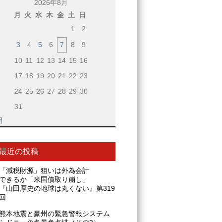
2026年8月
月
火
水
木
金
土
日
1
2
3
4
5
6
7
8
9
10
11
12
13
14
15
16
17
18
19
20
21
22
23
24
25
26
27
28
29
30
31
月
最近の投稿
「減税財源」狙いは外為会計
できるか「米国債取り崩し」
『山田厚史の地球は丸くない』第319
回
熊本地震と豪州の緊急警報システム