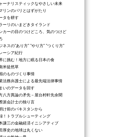
ャーナリスティックなやさしい未来
マリンのパリとはずがたり
ータを耕す
ラーリのいまどきタイランド
ンカーの目のつけどころ、気のつけど
ろ
ジネスの”あり方” ”やり方” ”つくり方”
レーシア紀行
界に挑む！地方に眠る日本の食
南米徒然草
国のものづくり事情
業法務弁護士による最先端法律事情
まいのデータを回す
方八方異論の矛先－屋台村軒先余聞
際派会計士の独り言
明け前のパキスタンから
録！トラブルシューティング
本謙三の金融経済イニシアティブ
田厚史の地球は丸くない