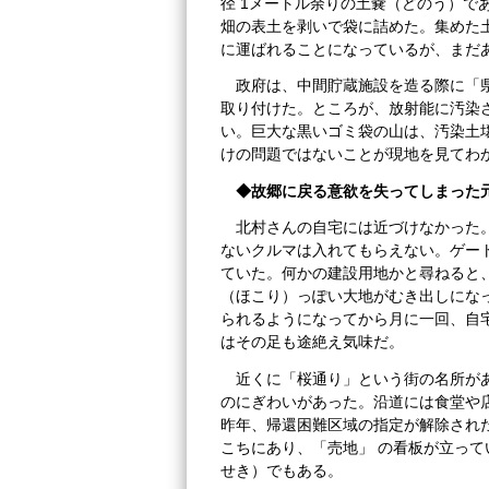
径 1メートル余りの土嚢（どのう）で
畑の表土を剥いで袋に詰めた。集めた
に運ばれることになっているが、まだ
政府は、中間貯蔵施設を造る際に「
取り付けた。ところが、放射能に汚染
い。巨大な黒いゴミ袋の山は、汚染土
けの問題ではないことが現地を見てわ
◆故郷に戻る意欲を失ってしまった
北村さんの自宅には近づけなかった
ないクルマは入れてもらえない。ゲー
ていた。何かの建設用地かと尋ねると
（ほこり）っぽい大地がむき出しにな
られるようになってから月に一回、自
はその足も途絶え気味だ。
近くに「桜通り」という街の名所が
のにぎわいがあった。沿道には食堂や
昨年、帰還困難区域の指定が解除され
こちにあり、「売地」 の看板が立っ
せき）でもある。