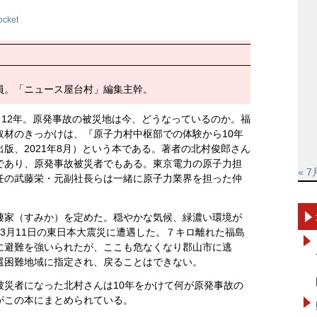
ocket
員。「ニュース屋台村」編集主幹。
ら12年。原発事故の被災地は今、どうなっているのか。福
取材のきっかけは、『原子力村中枢部での体験から10年
版、2021年8月）という本である。著者の北村俊郎さん
であり、原発事故被災者でもある。東京電力の原子力担
« 7
任の武藤栄・元副社長らは一緒に原子力業界を担った仲
棲家（すみか）を定めた。穏やかな気候、緑濃い環境が
3月11日の東日本大震災に遭遇した。７キロ離れた福島
に避難を強いられたが、ここも危なくなり郡山市に逃
還困難地域に指定され、戻ることはできない。
被災者になった北村さんは10年をかけて何が原発事故の
がこの本にまとめられている。