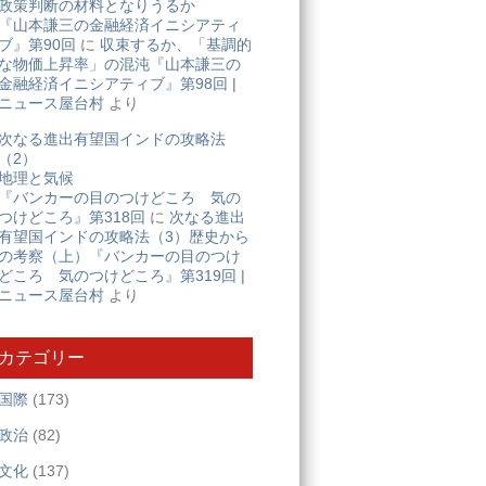
政策判断の材料となりうるか
『山本謙三の金融経済イニシアティ
ブ』第90回
に
収束するか、「基調的
な物価上昇率」の混沌『山本謙三の
金融経済イニシアティブ』第98回 |
ニュース屋台村
より
次なる進出有望国インドの攻略法
（2）
地理と気候
『バンカーの目のつけどころ 気の
つけどころ』第318回
に
次なる進出
有望国インドの攻略法（3）歴史から
の考察（上）『バンカーの目のつけ
どころ 気のつけどころ』第319回 |
ニュース屋台村
より
カテゴリー
国際
(173)
政治
(82)
文化
(137)