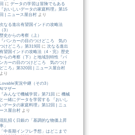
回
に
データの学習は冒険でもある
『おいしいデータの家庭料理』第15
回 | ニュース屋台村
より
次なる進出有望国インドの攻略法
（3）
歴史からの考察（上）
『バンカーの目のつけどころ 気の
つけどころ』第319回
に
次なる進出
有望国インドの攻略法（4・完）歴史
からの考察（下）と地域別特性『バ
ンカーの目のつけどころ 気のつけ
どころ』第320回 | ニュース屋台村
より
Lovable実況中継（その3）
AIマザー
『みんなで機械学習』第71回
に
機械
と一緒にデータを学習する 『おいし
いデータの家庭料理』第12回 | ニュ
ース屋台村
より
混乱招く日銀の「基調的な物価上昇
率」
「中長期インフレ予想」はどこまで