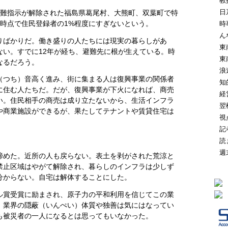
教
日
避難指示が解除された福島県葛尾村、大熊町、双葉町で特
時点で住民登録者の1%程度にすぎないという。
時
ん
りばかりだ。働き盛りの人たちには現実の暮らしがあ
東
ない。すでに12年が経ち、避難先に根が生えている。時
東
なるだろう。
浪
（つち）音高く進み、街に集まる人は復興事業の関係者
知
に住む人たちだ。だが、復興事業が下火になれば、商売
経
い。住民相手の商売は成り立たないから、生活インフラ
翌
や商業施設ができるが、果たしてテナントや賃貸住宅は
視
記
読
週
諦めた。近所の人も戻らない。表土を剥がされた荒涼と
禁止区域はやがて解除され、暮らしのインフラは少しず
分からない。自宅は解体することにした。
ル賞受賞に励まされ、原子力の平和利用を信じてこの業
、業界の隠蔽（いんぺい）体質や独善は気にはなってい
も被災者の一人になるとは思ってもいなかった。