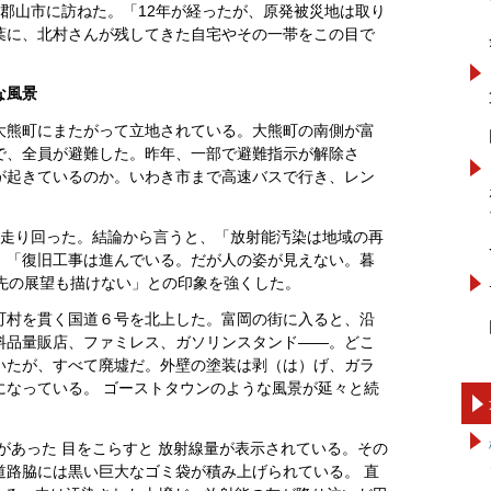
郡山市に訪ねた。「12年が経ったが、原発被災地は取り
葉に、北村さんが残してきた自宅やその一帯をこの目で
な風景
大熊町にまたがって立地されている。大熊町の南側が富
で、全員が避難した。昨年、一部で避難指示が解除さ
が起きているのか。いわき市まで高速バスで行き、レン
を走り回った。結論から言うと、「放射能汚染は地域の再
。「復旧工事は進んでいる。だが人の姿が見えない。暮
ら先の展望も描けない」との印象を強くした。
町村を貫く国道６号を北上した。富岡の街に入ると、沿
料品量販店、ファミレス、ガソリンスタンド――。どこ
いたが、すべて廃墟だ。外壁の塗装は剥（は）げ、ガラ
になっている。 ゴーストタウンのような風景が延々と続
があった 目をこらすと 放射線量が表示されている。その
道路脇には黒い巨大なゴミ袋が積み上げられている。 直