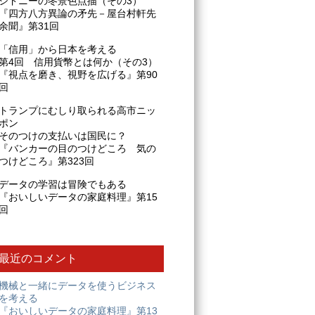
シドニーの冬景色点描（その3）
『四方八方異論の矛先－屋台村軒先
余聞』第31回
「信用」から日本を考える
第4回 信用貨幣とは何か（その3）
『視点を磨き、視野を広げる』第90
回
トランプにむしり取られる高市ニッ
ポン
そのつけの支払いは国民に？
『バンカーの目のつけどころ 気の
つけどころ』第323回
データの学習は冒険でもある
『おいしいデータの家庭料理』第15
回
最近のコメント
機械と一緒にデータを使うビジネス
を考える
『おいしいデータの家庭料理』第13