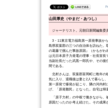
P
山田厚史（やまだ・あつし）
ジャーナリスト。元朝日新聞編集委
3・11東京電力福島第一原発事故か
島県双葉郡の三つの自治体を訪ねた。
の葛藤で掴んだ事故原因』（かもがわ出
は元日本原子力発電の理事・社長室長
当副社長だった武黒一郎氏や、その後
間である。
北村さんは、双葉郡富岡町に晩年の
気に入り、退職後は妻と2人で暮らし、
第一原発で爆発が起こり、隣の河内村
げ、「原発難民」となった。自宅は帰
「原子力村」の中枢で働きながら、
原因だったのか考え続けた。その成果