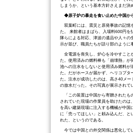
しまうか、という基本方針さえまだ決
◆原子炉の暴走を食い止めた中国か
双葉町には、震災と原発事故の記憶
た。 来館者はまばら、入場料600円
隊らによる対応、津波の遺品や人々の
示が並び、職員たちが語り部のように
全電源を喪失し、炉心を冷やすこと
た。使用済みの燃料棒も「崩壊熱」が
池への注水をしないと使用済み燃料が
た。だがホースが届かず、ヘリコプタ
た。注水が成功したのは、高さ40メ
の放水だった。その写真が展示されて
「この装置は中国から寄贈されたも
されていた現場の作業員を助けたのは
を高い建築現場に注入する機械が中国
に「売ってほしい」と頼み込んだ、と
れた、というのである。
今では中国との外交関係は悪化して