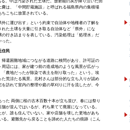
ある。中は汚染された土壌だ。放射能の灰が降り注いだ田
土嚢は、「中間貯蔵施設」と呼ばれる福島県内の集積場
あちこちに放置されている。
県外に運び出す」という約束で自治体や地権者の了解を
された土壌を大量に引き取る自治体など「県外」にな
壌の行き詰まりを表している。汚染処理は「処理水」だ
かった。
元住民
。帰還困難地域につながる道路に検問があり、許可証の
ト周辺には、家が建つ前の造成地のような風景が広がっ
、「農地だったが除染で表土を削り取った」という。埃
った荒涼たる風景。北村さんは部分的な立ち入りが認め
宅を訪れて室内の整理や庭の草刈りに汗を流したが、今
あった 両側に桜の古木百数十本が立ち並び、春には祭り
店舗が並んではいるが、朽ち果てて廃屋になっている。
たが、誰も住んでいない。家や店舗を壊した更地があち
ている。避難先から戻ることを諦めた人たちの痕跡（こん