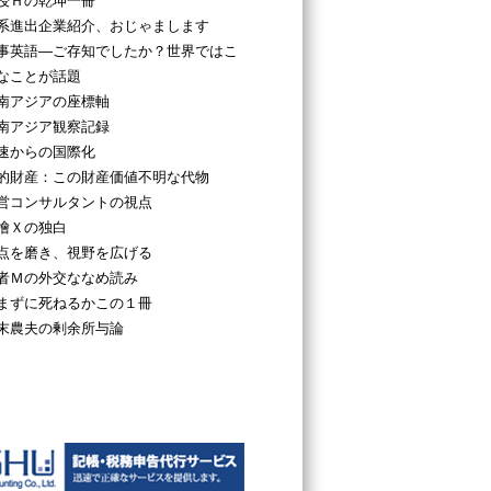
授Ｈの乾坤一冊
系進出企業紹介、おじゃまします
事英語―ご存知でしたか？世界ではこ
なことが話題
南アジアの座標軸
南アジア観察記録
速からの国際化
的財産：この財産価値不明な代物
営コンサルタントの視点
檜Ｘの独白
点を磨き、視野を広げる
者Ｍの外交ななめ読み
まずに死ねるかこの１冊
末農夫の剰余所与論