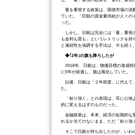
量を重視する政策は、国債市場の流
ていた。「巨額の資金量供給が人々の
った。
しかし、日銀は完全には「量」重視
も金利も質も」というレトリックを持
と連続性を強調する手法は、今も続く
◆
｢
2年｣の旗も降ろしたが
2018年、日銀は、物価目標の達成
に5年が経過し、旗は風化していた。
以後、日銀は「２年程度」に代えて
た。
「粘り強く」との表現は、耳に心地
的に変えるはずのものだった。
金融政策は、本来、経済の短期的な
れるか当てのないまま、ただ「粘り強
そこで日銀が持ち出したのが、いわ