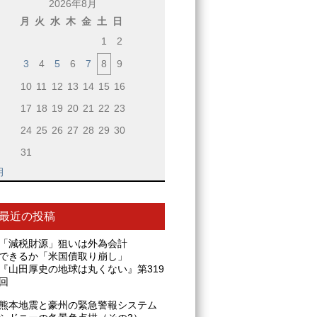
2026年8月
月
火
水
木
金
土
日
1
2
3
4
5
6
7
8
9
10
11
12
13
14
15
16
17
18
19
20
21
22
23
24
25
26
27
28
29
30
31
月
最近の投稿
「減税財源」狙いは外為会計
できるか「米国債取り崩し」
『山田厚史の地球は丸くない』第319
回
熊本地震と豪州の緊急警報システム