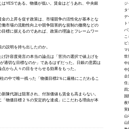
はYESである。物価が低い。賃金はどうあれ、中央銀
ジ
。
タ
デ
賃金の上昇を促す政策は、市場競争の活性化が基本とな
ト
労働市場の流動性向上や競争阻害的な規制の撤廃などの
バ
の目標に据えるのであれば、政策の理論とフレームワー
こ
。
ビ
視の説明を持ち出したのか。
マ
世
上げ許容度発言の本当の論点は「苦渋の選択で値上げを
％が適切な目標なのか」であるはずだった。日銀の意図は
中
論点から人々の目をそらせる効果をもった。
中
企
本柱の中で唯一残った「物価目標2％に厳格にこだわるこ
住
四
の新陳代謝は阻害され、付加価値も賃金も高まらない。
国
に「物価目標２％の安定的な達成」にこだわる理由が本
夜
実
山
山