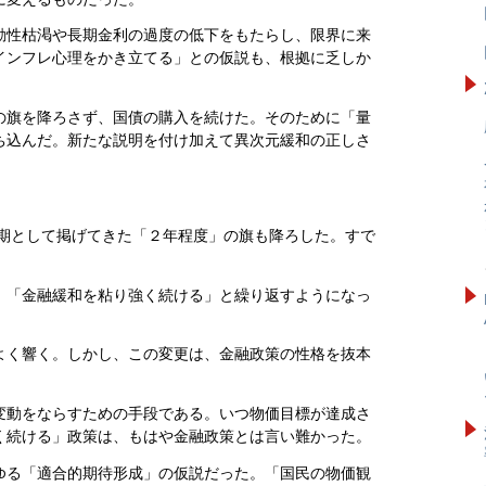
動性枯渇や長期金利の過度の低下をもたらし、限界に来
インフレ心理をかき立てる」との仮説も、根拠に乏しか
の旗を降ろさず、国債の購入を続けた。そのために「量
ち込んだ。新たな説明を付け加えて異次元緩和の正しさ
。
時期として掲げてきた「２年程度」の旗も降ろした。すで
、「金融緩和を粘り強く続ける」と繰り返すようになっ
よく響く。しかし、この変更は、金融政策の性格を抜本
変動をならすための手段である。いつ物価目標が達成さ
く続ける」政策は、もはや金融政策とは言い難かった。
ゆる「適合的期待形成」の仮説だった。「国民の物価観