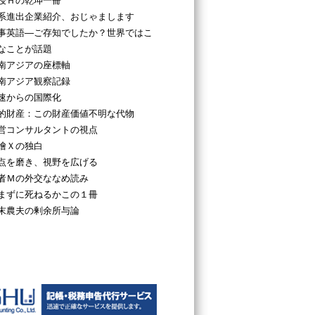
授Ｈの乾坤一冊
系進出企業紹介、おじゃまします
事英語―ご存知でしたか？世界ではこ
なことが話題
南アジアの座標軸
南アジア観察記録
速からの国際化
的財産：この財産価値不明な代物
営コンサルタントの視点
檜Ｘの独白
点を磨き、視野を広げる
者Ｍの外交ななめ読み
まずに死ねるかこの１冊
末農夫の剰余所与論