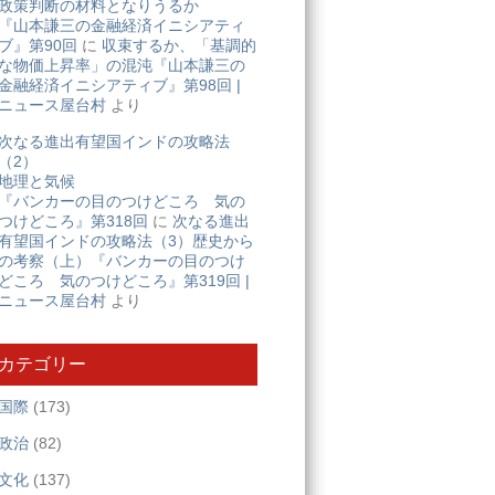
政策判断の材料となりうるか
『山本謙三の金融経済イニシアティ
ブ』第90回
に
収束するか、「基調的
な物価上昇率」の混沌『山本謙三の
金融経済イニシアティブ』第98回 |
ニュース屋台村
より
次なる進出有望国インドの攻略法
（2）
地理と気候
『バンカーの目のつけどころ 気の
つけどころ』第318回
に
次なる進出
有望国インドの攻略法（3）歴史から
の考察（上）『バンカーの目のつけ
どころ 気のつけどころ』第319回 |
ニュース屋台村
より
カテゴリー
国際
(173)
政治
(82)
文化
(137)