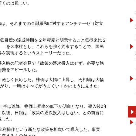
解くのは難しい。
緩和は、それまでの金融緩和に対するアンチテーゼ（対立
と②目標の達成時期を２年程度と明示すること③従来比２
――を３本柱とし、これらを強く約束することで、国民
昇を実現するというストーリーだった。
導入時の記者会見で「政策の逐次投入はせず、必要な施
姿勢をアピールした。
、激しく反応した。株価は大幅に上昇し、円相場は大幅
上がり、一時はすべてがうまくいくかのように見えた。
4年半ば以降、物価上昇率の低下が明白となり、導入後2年
。以後、日銀は「政策の逐次投入はしない」との前言に
返した。
短金利操作という新たな政策を相次いで導入した。事実
に変えるものだった。