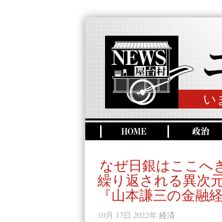
い
なぜ日銀はここへき
繰り返される異次元
『山本謙三の金融経
10月 17日 2022年
経済