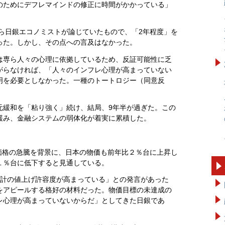
のためにデフレマインドの修正に時間がかかっている」
から日銀エコノミストが論じていたもので、「2年程度」を
った。しかし、その点への言及はなかった。
は専ら人々の心理に依拠しているため、反証可能性に乏
がらなければ、「人々のインフレ心理が高まっていない
明を必要としなかった。一種のトートロジー（同意反
元緩和を「粘り強く」続け、結局、9年半が過ぎた。この
緩み、金融システムの弱体化が着実に累積した。
物価格の急騰を背景に、日本の物価も前年比２％台に上昇し
１％台に低下すると見通している。
家計の値上げ許容度が高まっている」との発言があった
をアピールする格好の材料だった。物価目標の未達成の
レ心理が高まっていないからだ」としてきた日銀であ
。