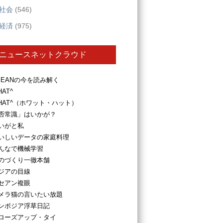
社会
(546)
経済
(975)
ニュースネットクラウド
SEANの今を読み解く
HAT^
HAT^（ホワット・ハット）
否常識」はいかが？
いがと私
いしいデータの家庭料理
んなで機械学習
のづくり一徹本舗
ジアの目線
セアン複眼
メラ猫の言いたい放題
ンボジア浮草日記
ローズアップ・タイ