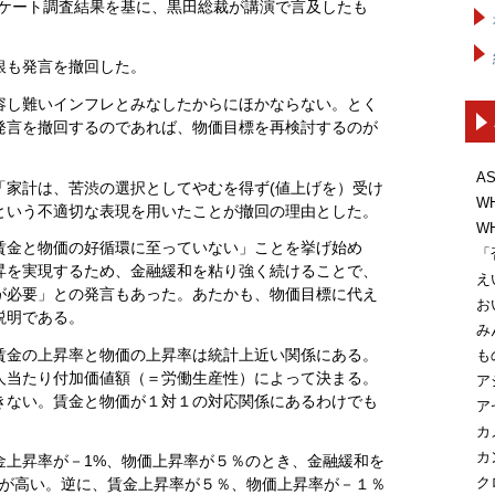
ンケート調査結果を基に、黒田総裁が講演で言及したも
銀も発言を撤回した。
容し難いインフレとみなしたからにほかならない。とく
発言を撤回するのであれば、物価目標を再検討するのが
A
「家計は、苦渋の選択としてやむを得ず(値上げを）受け
W
という不適切な表現を用いたことが撤回の理由とした。
W
賃金と物価の好循環に至っていない」ことを挙げ始め
「
昇を実現するため、金融緩和を粘り強く続けることで、
え
が必要」との発言もあった。あたかも、物価目標に代え
お
説明である。
み
賃金の上昇率と物価の上昇率は統計上近い関係にある。
も
人当たり付加価値額（＝労働生産性）によって決まる。
ア
きない。賃金と物価が１対１の対応関係にあるわけでも
ア
カ
カ
金上昇率が－1%、物価上昇率が５％のとき、金融緩和を
ク
価が高い。逆に、賃金上昇率が５％、物価上昇率が－１％