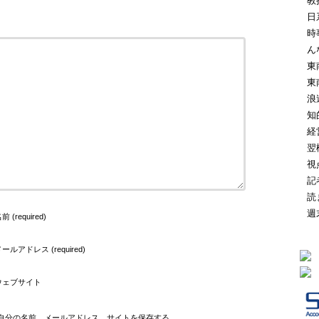
教
日
時
ん
東
東
浪
知
経
翌
視
記
読
週
前 (required)
ールアドレス (required)
ウェブサイト
自分の名前、メールアドレス、サイトを保存する。