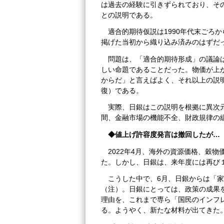
は過去の経験に引きずられており、そ
との説明である。
適合的期待仮説は1990年代末ごろ
掲げた当初から織り込み済みのはずだ
問題は、「適合的期待形成」の議論
しい命題であることだった。物価が上
からだ」と言えばよく、それ以上の説
復）である。
実際、日銀はこの説明を根拠に異次
間、金融市場の機能不全、財政規律の
◆
値上げ許容度発言は撤回したが…
2022年4月、海外の資源価格、穀
た。しかし、日銀は、来年度には再び
こうした中で、6月、日銀からは「
（注）。日銀にとっては、政策の成果
理由を、これまで専ら「国民のインフ
る。ようやく、新たな材料が出てきた