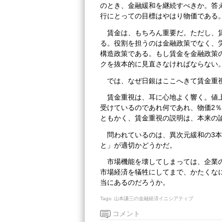
のとき、金融緩和を継続すべきか。答え
行にとっての目標はやはり物価である
賃金は、もちろん重要だ。ただし、
る。役割を担うのは金融政策でなく、
構造政策である。もし賃金を金融政策
クを抜本的に見直さなければならない
では、なぜ日銀はここへきて賃金重
賃金重視は、耳に心地よく響く。値
受けているのであれ何であれ、物価2
ともかく、賃金重視の説明は、本来の
問われているのは、異次元緩和の3
と」が適切かどうかだ。
市場機能を壊してしまっては、企業
市場経済を犠牲にしてまで、かたくな
当にあるのだろうか。
Tags:
山本謙三の金融経済イニシアティブ
コメント