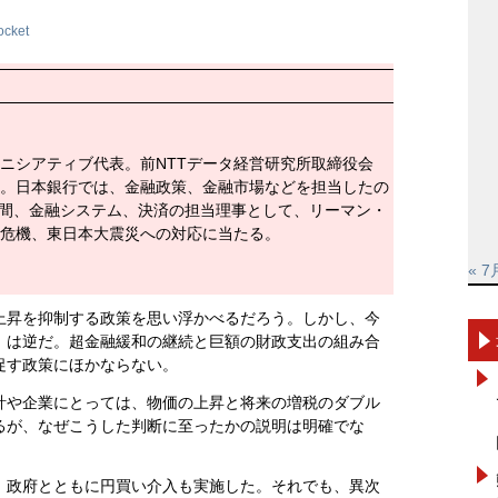
ocket
ニシアティブ代表。前NTTデータ経営研究所取締役会
。日本銀行では、金融政策、金融市場などを担当したの
4年間、金融システム、決済の担当理事として、リーマン・
危機、東日本大震災への対応に当たる。
« 7
上昇を抑制する政策を思い浮かべるだろう。しかし、今
」は逆だ。超金融緩和の継続と巨額の財政支出の組み合
促す政策にほかならない。
計や企業にとっては、物価の上昇と将来の増税のダブル
るが、なぜこうした判断に至ったかの説明は明確でな
、政府とともに円買い介入も実施した。それでも、異次