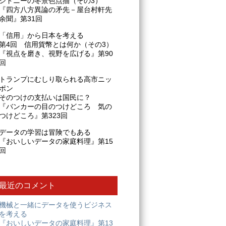
シドニーの冬景色点描（その3）
『四方八方異論の矛先－屋台村軒先
余聞』第31回
「信用」から日本を考える
第4回 信用貨幣とは何か（その3）
『視点を磨き、視野を広げる』第90
回
トランプにむしり取られる高市ニッ
ポン
そのつけの支払いは国民に？
『バンカーの目のつけどころ 気の
つけどころ』第323回
データの学習は冒険でもある
『おいしいデータの家庭料理』第15
回
最近のコメント
機械と一緒にデータを使うビジネス
を考える
『おいしいデータの家庭料理』第13