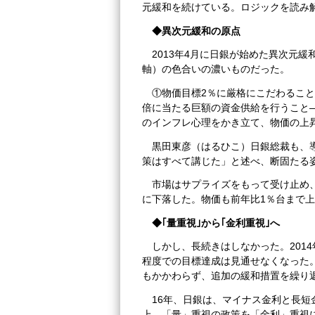
元緩和を続けている。ロジックを読み
◆
異次元緩和の原点
2013年4月に日銀が始めた異次元
軸）の色合いの濃いものだった。
①物価目標2％に厳格にこだわるこ
倍に当たる巨額の資金供給を行うこと
のインフレ心理をかき立て、物価の上
黒田東彦（はるひこ）日銀総裁も、
策はすべて講じた」と述べ、断固たる
市場はサプライズをもって受け止め
に下落した。物価も前年比1％台まで
◆
｢量重視｣から｢金利重視｣へ
しかし、長続きはしなかった。201
程度での目標達成は見通せなくなった
もかかわらず、追加の緩和措置を繰り
16年、日銀は、マイナス金利と長
上、「量」重視の政策を「金利」重視