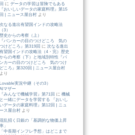
回
に
データの学習は冒険でもある
『おいしいデータの家庭料理』第15
回 | ニュース屋台村
より
次なる進出有望国インドの攻略法
（3）
歴史からの考察（上）
『バンカーの目のつけどころ 気の
つけどころ』第319回
に
次なる進出
有望国インドの攻略法（4・完）歴史
からの考察（下）と地域別特性『バ
ンカーの目のつけどころ 気のつけ
どころ』第320回 | ニュース屋台村
より
Lovable実況中継（その3）
AIマザー
『みんなで機械学習』第71回
に
機械
と一緒にデータを学習する 『おいし
いデータの家庭料理』第12回 | ニュ
ース屋台村
より
混乱招く日銀の「基調的な物価上昇
率」
「中長期インフレ予想」はどこまで