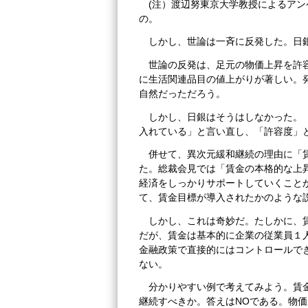
(注）渡辺努東京大学教授によるア
の。
しかし、世論は一斉に反発した。日
世論の反発は、足元の物価上昇を許
に生活関連品目の値上がりが著しい。
自然だっただろう。
しかし、日銀はそうはしなかった。
入れている」と言い直し、「許容度」
併せて、異次元緩和継続の理由に「
た。総裁会見では「賃金の本格的な上
経済をしっかりサポートしていくこと
て、賃金目標が導入されたかのような
しかし、これは奇妙だ。たしかに、
だが、賃金は基本的に企業の従業員１
金融政策で直接的にはコントロールで
ない。
分かりやすい例で考えてみよう。賃
継続すべきか。答えはNOである。物