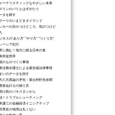
ャーナリスティックなやさしい未来
マリンのパリとはずがたり
ータを耕す
ラーリのいまどきタイランド
ンカーの目のつけどころ、気のつけど
ろ
ジネスの”あり方” ”やり方” ”つくり方”
レーシア紀行
界に挑む！地方に眠る日本の食
南米徒然草
国のものづくり事情
業法務弁護士による最先端法律事情
まいのデータを回す
方八方異論の矛先－屋台村軒先余聞
際派会計士の独り言
明け前のパキスタンから
録！トラブルシューティング
本謙三の金融経済イニシアティブ
田厚史の地球は丸くない