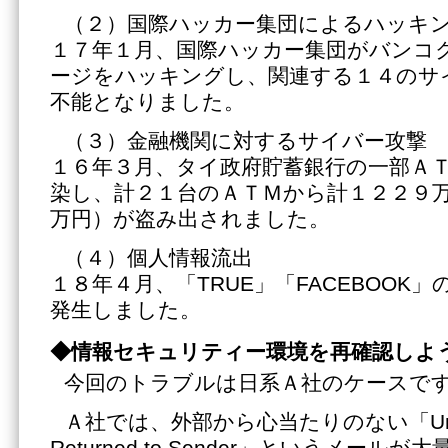
（２）国際ハッカー集団によるハッキ
１７年１月、国際ハッカー集団がバンコ
ージをハッキングし、関連する１４のサ
不能となりました。
（３）金融機関に対するサイバー攻撃
１６年３月、タイ政府貯蓄銀行の一部Ａ
染し、計２１台のＡＴＭから計１２２９
万円）が盗み出されました。
（４）個人情報流出
１８年４月、「TRUE」「FACEBOOK
発生しました。
◆情報セキュリティー環境を再確認しよ
今回のトラブルは日系Ａ社のケースで
Ａ社では、外部から心当たりのない「Undeliv
Returned to Sender」というメー