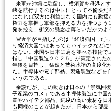
米軍が沖縄に駐留し、横須賀を母港とす
峡を航行するのは中国にとって不愉快だ
になれば双方に利益はなく国内にも動揺
権力を掌握し軍部を抑える力を持つよう
発を控え、衝突の懸念は薄らいだかのよ
習近平が目指したのは「経済強国」だ
り経済大国ではあってもハイテクなどに
はない。米国や日本に肩を並べる技術で
指し「中国製造２０２５」が策定された
年後を目指し、猛然と技術水準の高度化
た。半導体や電子部品、製造装置などを
いうのである。
余談だが、この動きは日本の「景気回
子産業のコメ」である半導体製造に中国
置やハイテク部品、純度の高い素材を日
も同様のことが起きたが、日本から部品