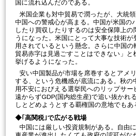
国に流れ込んだのである。
米国企業も対中貿易で潤ったが、大統
中国への警戒心が高まる。中国が米国の
したり買収したりするのは安全保障上の
うになった。米国にとって大事な技術が
用されているという懸念。さらに中国の
貿易赤字は見過ごすことはできない」と
挙げるようになった。
安い中国製品が市場を席巻するとアメ
する、という危機感が底流にある。秋の
用不安におびえる選挙民へのリップサー
遠からずGDP(国内総生産)で追い抜かれ
しとどめようとする覇権国の意地でもあ
◆｢高関税｣で広がる戦場
中国には厳しい投資規制がある。自由
車産業が進出したくても政府の認可がな