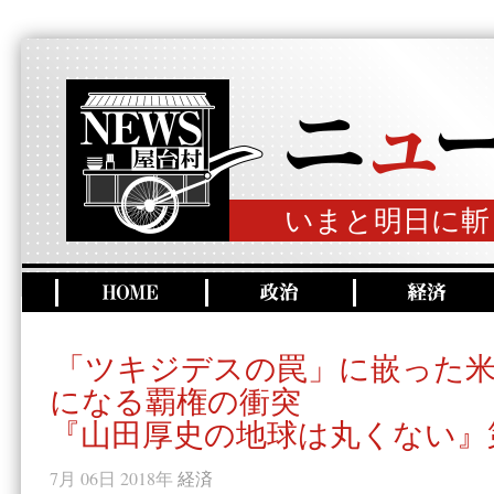
いまと明日に斬
「ツキジデスの罠」に嵌った米
になる覇権の衝突
『山田厚史の地球は丸くない』
7月 06日 2018年
経済