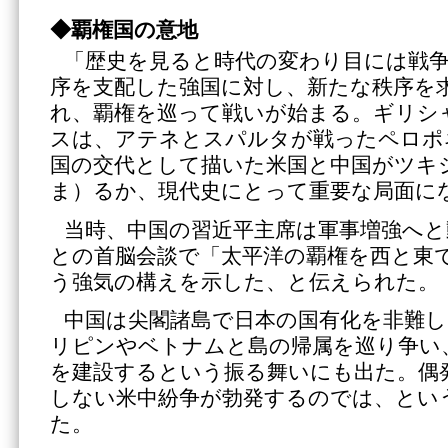
◆覇権国の意地
「歴史を見ると時代の変わり目には戦
序を支配した強国に対し、新たな秩序を
れ、覇権を巡って戦いが始まる。ギリシ
スは、アテネとスパルタが戦ったペロポ
国の交代として描いた米国と中国がツキ
ま）るか、現代史にとって重要な局面に
当時、中国の習近平主席は軍事増強へと
との首脳会談で「太平洋の覇権を西と東
う強気の構えを示した、と伝えられた。
中国は尖閣諸島で日本の国有化を非難
リピンやベトナムと島の帰属を巡り争い
を建設するという振る舞いにも出た。偶
しない米中紛争が勃発するのでは、とい
た。