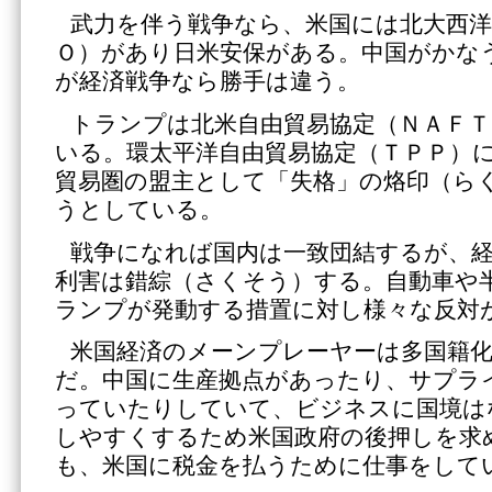
武力を伴う戦争なら、米国には北大西洋
Ｏ）があり日米安保がある。中国がかな
が経済戦争なら勝手は違う。
トランプは北米自由貿易協定（ＮＡＦ
いる。環太平洋自由貿易協定（ＴＰＰ）
貿易圏の盟主として「失格」の烙印（ら
うとしている。
戦争になれば国内は一致団結するが、
利害は錯綜（さくそう）する。自動車や
ランプが発動する措置に対し様々な反対
米国経済のメーンプレーヤーは多国籍
だ。中国に生産拠点があったり、サプラ
っていたりしていて、ビジネスに国境は
しやすくするため米国政府の後押しを求
も、米国に税金を払うために仕事をして