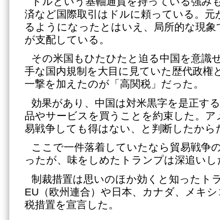
ドルという基軸通貨を持っている強み
済など国際取引はドルに頼っている。元
るようになったとはいえ、局所的な現象
が支配している。
その米国もひたひたと迫る中国を意識
手な国内規制を大目に見ていた歴代政権
一撃を加えたのが「高関税」だった。
効果があり、中国は対米黒字を是正す
品やサービスを買うことを約束した。ア
易戦争しても得はない、と判断したから
ここで一件落着していたなら貿易戦争
ったが、味をしめたトランプは深追いし
制裁措置は思いのほか効くと知ったト
EU（欧州連合）や日本、カナダ、メキ
税措置を宣言した。