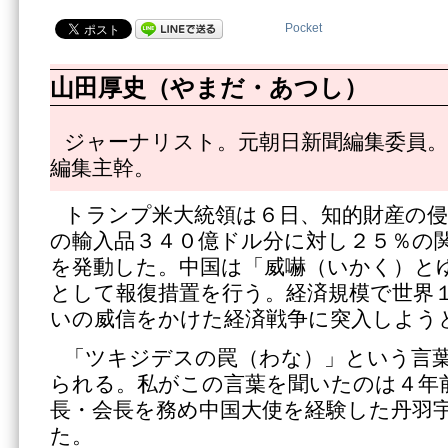
Pocket
山田厚史（やまだ・あつし）
ジャーナリスト。元朝日新聞編集委員。
編集主幹。
トランプ米大統領は６日、知的財産の
の輸入品３４０億ドル分に対し２５％の
を発動した。中国は「威嚇（いかく）と
として報復措置を行う。経済規模で世界
いの威信をかけた経済戦争に突入しよう
「ツキジデスの罠（わな）」という言
られる。私がこの言葉を聞いたのは４年
長・会長を務め中国大使を経験した丹羽
た。