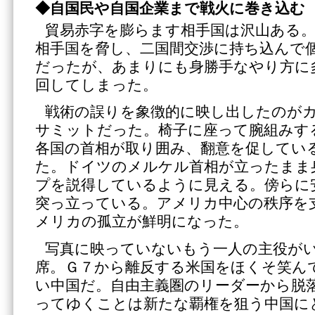
◆自国民や自国企業まで戦火に巻き込む
貿易赤字を膨らます相手国は沢山ある
相手国を脅し、二国間交渉に持ち込んで
だったが、あまりにも身勝手なやり方に
回してしまった。
戦術の誤りを象徴的に映し出したのが
サミットだった。椅子に座って腕組みす
各国の首相が取り囲み、翻意を促してい
た。ドイツのメルケル首相が立ったまま
プを説得しているように見える。傍らに
突っ立っている。アメリカ中心の秩序を
メリカの孤立が鮮明になった。
写真に映っていないもう一人の主役が
席。Ｇ７から離反する米国をほくそ笑ん
い中国だ。自由主義圏のリーダーから脱
ってゆくことは新たな覇権を狙う中国に