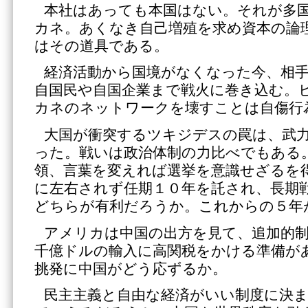
本社はあっても本国はない。それが多
カネ。あくなき自己増殖を求め資本の論
はその道具である。
経済活動から国境がなくなった今、相
自国民や自国企業まで戦火に巻き込む。
カネのネットワークを壊すことは自傷行
大国が衝突するツキジデスの罠は、武
った。戦いは政治体制の力比べでもある
領、言葉を変えれば選挙を意識せざるを
に左右されず任期１０年を託され、長期
どちらが有利だろうか。これからの５年
アメリカは中国の出方を見て、追加的
千億ドルの輸入に高関税をかける準備が
挑発に中国がどう応ずるか。
民主主義と自由な経済がいい制度に決