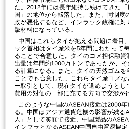
た。2012年には長年維持し続けてきた
国」の地位から転落した。また、同制度
政が悪化するなど、インラック政権に対
撃材料になっている。
中国はこれらタイが抱える問題に着目
ック首相はタイ産米を5年間にわたって毎
ることで合意した。タイのコメ担保融資
出量は年間約1000万トンであったが、
る計算になる。また、タイの天然ゴムを年
ことでも合意した。これらタイ産コメな
ー取引として、現在タイが進めようとし
費用の対価の一部に充てる方向で交渉が
このような中国のASEAN接近は2000
る。中国はアジア通貨危機の影響が残るA
人」として笑顔で接近、中国製品のASE
インフラとなるASEAN中国自由貿易協定