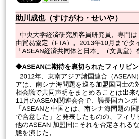
助川成也（すけがわ・せいや）
中央大学経済研究所客員研究員。専門は 
由貿易協定（FTA）。2013年10月まで
「ASEAN経済共同体と日本」（文眞堂）
◆ASEANに期待を裏切られたフィリピン
2012年、東南アジア諸国連合（ASEA
アは、南シナ海問題を巡る加盟国同士の対
相会議で共同声明をまとめることは出来
11月のASEAN関連会合で、議長国カン
「ASEANと中国とは、南シナ海問題の
で合意した」と発表したものの、フィリ
他のASEAN 加盟国にそれを否定される
態を演じた。