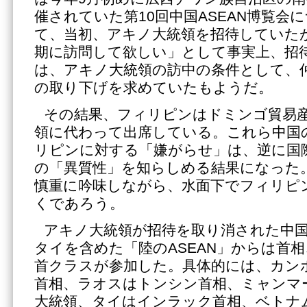
催されていた第10回中国ASEAN博覧会
て、当初、アキノ大統領を招待していた
期に訪問して欲しい」として事実上、招
は、アキノ大統領の訪中の条件として、
の取り下げを求めていたもようだ。
その結果、フィリピンはドミンゴ貿易
領に代わって出席している。これら中国
リピンに対する「嫌がらせ」は、逆に国
の「異質性」を知らしめる結果になった
慎重に吟味しながら、水面下でフィリピ
くであろう。
アキノ大統領が招待を取り消された中国A
タイを含めた「陸のASEAN」からは首
首クラスが参加した。具体的には、カン
首相、ラオスはトンシン首相、ミャンマ
大統領、タイはインラック首相、ベトナ