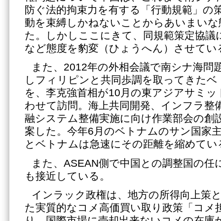
防ぐ法的拘束力を有する「行動規範」の
動を束縛しかねないことからあいまいな
た。しかしここにきて、同規範策定協議
など態度を豹変（ひょうへん）させてい
また、2012年の外相会議で南シナ海問
しフィリピンと共同歩調を取ってきたベ
を、李克強首相が10月の東アジアサミッ
わせて訪問。海上共同開発、インフラ整
融システム整備実施に向け作業部会の創
案した。今年6月のベトナムのサン国家
とベトナムは急速にその距離を縮めてい
また、ASEAN側で中国との調整国の
も接近している。
インラック政権は、地方の所得向上策
た実質的なコメ高価買い取り政策「コメ
り、国際市場に売却出来ないコメの在庫