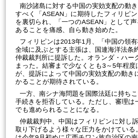
南沙諸島に対する中国の実効支配の動
すべく「ASEAN」に期待したフィリピ
を裏切られ、「一つのASEAN」として
あることを痛感、自ら動き始めた。
フィリピンは2013年1月、「中国の領
全域に及ぶとする主張は、国連海洋法条
仲裁裁判所に提訴した。オランダ・ハー
まった。結審まで少なくとも3～5年程
が、提訴によって中国の実効支配の動き
かることが期待されている。
一方、南シナ海問題を国際法廷に持ち
手続きを拒否している。ただし、審理は
でも進められることになる。
仲裁裁判中、中国はフィリピンに対し
取り下げるよう様々な圧力をかけている
は今年9月初めに広西チワン族自治区の