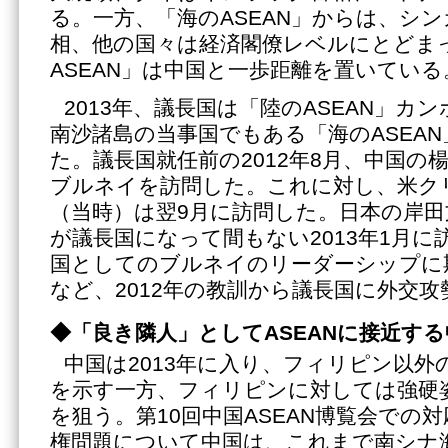
る。一方、「海のASEAN」からは、シ
相、他の国々は経済閣僚レベルにとどま
ASEAN」は中国と一歩距離を置いている
2013年、議長国は「陸のASEAN」カ
南沙諸島の当事国でもある「海のASEA
た。議長国就任前の2012年8月、中国の
ブルネイを訪問した。これに対し、米ク
（当時）は翌9月に訪問した。日本の岸
が議長国になって間もない2013年1月に訪
国としてのブルネイのリーダーシップに
など、2012年の教訓から議長国に外交
◆「良き隣人」としてASEANに接近する
中国は2013年に入り、フィリピン以外
を示す一方、フィリピンに対しては強硬
を狙う。第10回中国ASEAN博覧会での
権問題について中国は、これまで南シナ