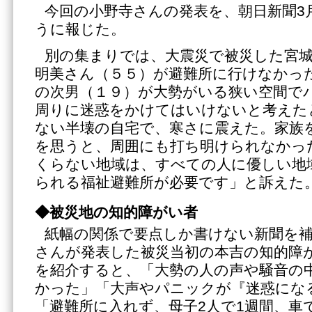
今回の小野寺さんの発表を、朝日新聞3
うに報じた。
別の集まりでは、大震災で被災した宮城
明美さん（５５）が避難所に行けなかっ
の次男（１９）が大勢がいる狭い空間で
周りに迷惑をかけてはいけないと考えた
ない半壊の自宅で、寒さに震えた。家族
を思うと、周囲にも打ち明けられなかっ
くらない地域は、すべての人に優しい地
られる福祉避難所が必要です」と訴えた
◆被災地の知的障がい者
紙幅の関係で要点しか書けない新聞を
さんが発表した被災当初の本吉の知的障
を紹介すると、「大勢の人の声や騒音の
かった」「大声やパニックが『迷惑にな
「避難所に入れず、母子2人で1週間、車