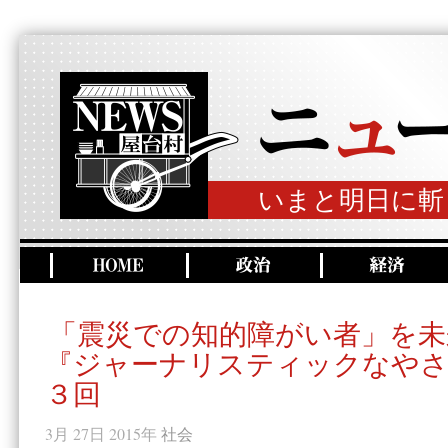
いまと明日に斬
「震災での知的障がい者」を未
『ジャーナリスティックなやさ
３回
3月 27日 2015年
社会