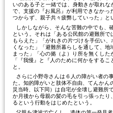
いのある子と一緒では、身動きが取れな
で、支援の『お風呂』が利用できなかっ
つからず、親子共々疲弊していった」と
しかしながら、そんな苦難の中でも、
という。それは「ある公民館の避難所で
もらえた」「がれきの片づけを手伝い、
くなった」「避難所暮らしを通して、地
まった」「心の拠（よ）り所を無くした
「『我慢』と『人のために何かをするこ
と。
さらに小野寺さんは６人の障がい者の
た。知的障がいと肢体不自由、てんかん
災当時、以下同）は自宅が全壊し避難所
か月後から母親の髪の毛を引っ張ったり
るという行動をはじめたという。
父親を津波で亡くし、遺体の第一発見