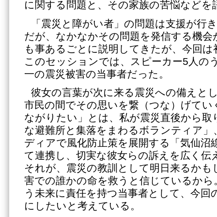
に関する問題と、その家族の苦悩などを
「震災と障がい者」の問題は支援が行
だが、なかなかその問題を発信する機会
も事あるごとに説明してきたが、今回は
このセッションでは、スピーカー5人の
一の震災被害の当事者だった。
彼女の言葉が次に来る震災への備えと
市民の間でその思いを繋（つな）げてい
ながりたい」とは、私が震災直後から取
な避難所と集落をまわるボランティア」
ディアで風化防止策を展開する「気仙沼
て連携し、切実な彼女らの訴えを広く伝
それが、震災の教訓として明日来るかも
害での誰かの命を救うと信じているから
う未来に責任を持つ当事者として、今回
にしたいと考えている。