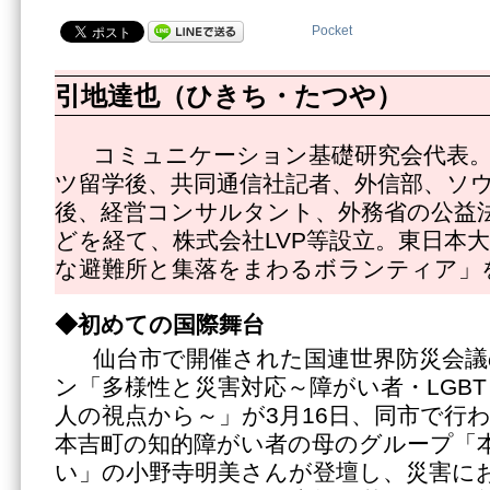
Pocket
引地達也（ひきち・たつや）
コミュニケーション基礎研究会代表。
ツ留学後、共同通信社記者、外信部、ソ
後、経営コンサルタント、外務省の公益
どを経て、株式会社LVP等設立。東日本
な避難所と集落をまわるボランティア」
◆初めての国際舞台
仙台市で開催された国連世界防災会議
ン「多様性と災害対応～障がい者・LGB
人の視点から～」が3月16日、同市で行
本吉町の知的障がい者の母のグループ「
い」の小野寺明美さんが登壇し、災害に