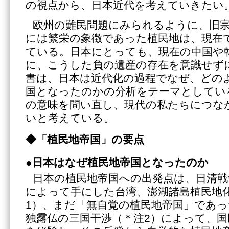
の視点から、日本近代を考えていきたい
欧州の難民問題にみられるように、旧
には繁栄の象徴であった植民地は、現在
ている。日本にとっても、現在の中国や
に、こうした負の遺産の存在を意識せず
書は、日本は近代化の過程でなぜ、どの
国となったのかの分析をテーマとしてい
の意味を問い直し、現代の私たちにつな
いと考えている。
◆「植民地帝国」の要点
●日本はなぜ植民地帝国となったのか
日本の植民地帝国への出発点は、日清戦争
によって手にした台湾、澎湖諸島植民地
1）、まだ「無自覚の植民地帝国」であ
独露仏の三国干渉（＊注2）によって、国