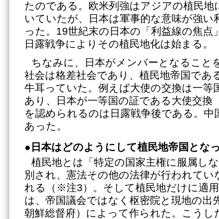
たのである。欧米列強はアジアの植民地
いていたが、日本は軍事的な意味が強い
った。19世紀末の日本の「利益線の焦点
日露戦争によりその植民地化は始まる。
ちなみに、日本がメンバーとなること
社会は格差社会であり、植民地帝国であ
牛耳っていた。例えば大使の交換は一等
あり、日本が一等国の証である大使交換
を認められるのは日露戦争後である。中国
あった。
●日本はどのようにして植民地帝国とな
植民地とは「特定の国家主権に服属し
別され、憲法その他の法律が行われてい
れる（※注3）。そして植民地だけに適
は、帝国議会ではなく枢密院と現地の出
朝鮮総督府）によって作られた。こうし