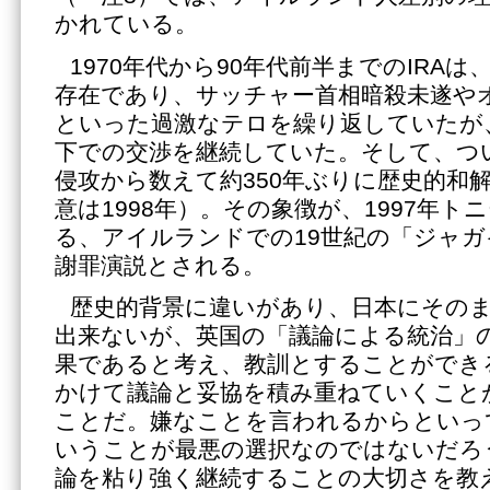
かれている。
1970年代から90年代前半までのIRA
存在であり、サッチャー首相暗殺未遂や
といった過激なテロを繰り返していたが、
下での交渉を継続していた。そして、つ
侵攻から数えて約350年ぶりに歴史的和
意は1998年）。その象徴が、1997年
る、アイルランドでの19世紀の「ジャ
謝罪演説とされる。
歴史的背景に違いがあり、日本にその
出来ないが、英国の「議論による統治」
果であると考え、教訓とすることができ
かけて議論と妥協を積み重ねていくこと
ことだ。嫌なことを言われるからといっ
いうことが最悪の選択なのではないだろ
論を粘り強く継続することの大切さを教