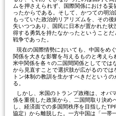
ムを押さえられず、国際関係における妥
ったからである。そして、かつての明治
もっていた政治的リアリズムを、その後
失いつつあり、国民に日本が置かれた状
得する勇気を持たなかったということだ
戦争であった。
現在の国際情勢においても、中国をめ
関係を大きな影響を与えるものと考えら
米中関係を各々の二国間関係としてでは
から見直すことで選択肢が広がるのでは
トン体制の教訓を生かすべきだというの
る。
しかし、米国のトランプ政権は、オバ
係を重視した政策から、二国間取り決め
し、経済面での多国間秩序を目指したTP
協定）から離脱した。一方中国は「一帯