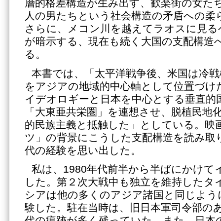
層的格差構造が生み出す、歓楽街の女た
人の男たちという社会構造の矛盾への柔
さらに、メコン川を越えてラオスに見る
が暗示する、現在も続く大国の支配構造
る。
本書では、「太平洋戦争後、米国は冷戦
をアジアの地域的中心軸として位置づけ
イデオロギーと日本を中心とする垂直的
「大東亜共栄圏」を連想させ、脱植民地
的民族主義と抵触した」としている。映
ツ」の背景にこうした支配構造を読み取
代の経験を思い出した。
私は、1980年代前半から半ばにかけ
した。第２次大戦中も独立を維持したタ
シアは他の多くのアジア諸国と同じよう
験した。駐在当時は、旧日本軍司令部の
代の痕跡が多く残っていた。また、日本