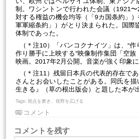
い、欧州ではベルサイユ体制、東アジア
制。ワシントンで行われた会議（1921〜
対する権益の機会均等（「9カ国条約」）
軍軍縮条約」）がとり決まられた。国際
体制であった。
（＊注10）「バンコクナイツ」は、“
作り勝手に上映する”映像制作集団「空族
映画。2017年2月公開。音楽が強く印象
（＊注11）残留日本兵の代表的存在で
さんとお会いしたことがある。同氏を描
生きる』（草の根出版会）と題した本が
Tags:
視点を磨き、視野を広げる
コメント
コメントを残す