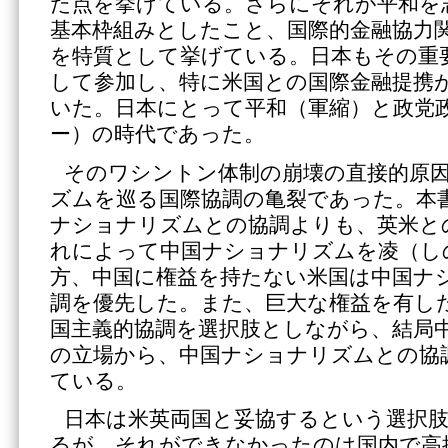
た点を挙げている。さらにそれが平和を
基本枠組みとしたこと、国際的金融協力
を特質として挙げている。日本もその重
して参加し、特に米国との国際金融提携
いた。日本にとって平和（軍縮）と政党
ー）の時代であった。
そのワシントン体制の崩壊の直接的原
ズムを巡る国際協調の亀裂であった。本
ナショナリズムとの協調よりも、英米と
れによって中国ナショナリズムを凌（し
方、中国に権益を持たない米国は中国ナ
調を優先した。また、巨大な権益を有し
国主義的協調を選択肢としながら、結局
の立場から、中国ナショナリズムとの協
ている。
日本は米英両国と妥協するという選択
るが、それができなかったのは国内で高