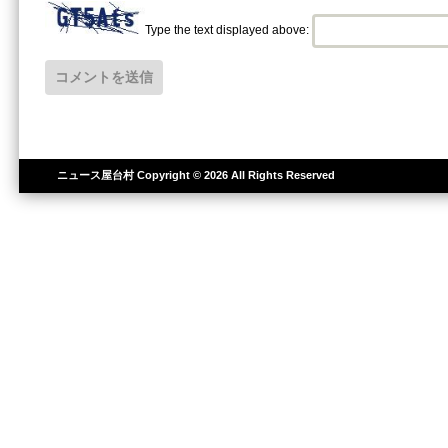
Type the text displayed above:
ニュース屋台村
Copyright © 2026 All Rights Reserved