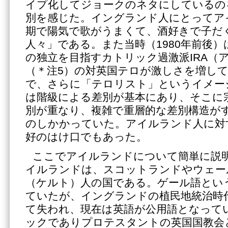
イプ化してジョークのネタにしているの
別を感じた。イングランド人にとってア
期で陽気で歌がうまくて、酒好きで子だ
人々」である。また当時（1980年前後
の独立を目指すカトリック過激派IRA（
（＊注5）の対英国テロが激しさを増し
で、さらに「テロリスト」というイメー
は階級による差別が基本にあり、そこに
別が重なり、複雑で重層的な差別構造が
のしかかっていた。アイルランド人に対
好のはけ口でもあった。
ここでアイルランドについて簡単に説
イルランドは、スコットランドやウェー
（ケルト）人の国である。ゲール語とい
ていたが、イングランドの植民地統治時
て失われ、現在は英語が公用語となって
ックでありプロテスタントの英国国教会