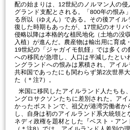
配の始まりは、12世紀のノルマン人の侵
グランド支配とされる。「800年の恨み
る所以（ゆえん）である。その後アイル
復した時期もあったが、17世紀のオリ
侵略以降は本格的な植民地化（土地の没
入植）が進んだ。農産物は輸出用に育成
19世紀の「ジャガイモ飢饉」では多くの
への移民が急増し、人口は半減したとい
ングランドへの恨みは累積され、アイル
共和国であったにも関わらず第2次世界
た（＊注7）。
米国に移民したアイルランド人たちも
ングロサクソンたちに差別された。アイ
かったボストンで、祖父が港湾労働者か
し、自身は初のアイルランド系大統領と
ネディ政権を題材とした『ベスト・アン
（＊注8）では、アイルランド人差別の