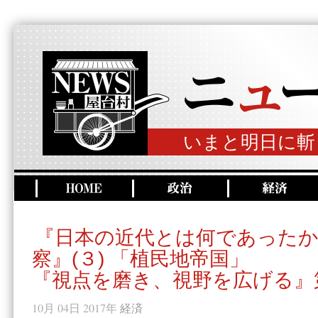
いまと明日に斬
『日本の近代とは何であったか
察』(３) 「植民地帝国」
『視点を磨き、視野を広げる』
10月 04日 2017年
経済