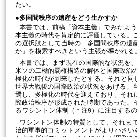
たい。
●多国間秩序の遺産をどう生かすか
本書では、前稿「資本主義」でみたように
本主義の時代を肯定的に評価している。
の選択肢として当時の「多国間秩序の遺
か」を模索すべきという主張が導かれる
本書では、まず現在の国際的な状況を
米ソの二極的覇権構造の解体と国際政治
極化の時代が到来したとする。それと同
世界大戦後の国際政治の状況をあげる。
焉し、多極化の時代を迎えており、それ
際政治秩序が形成された時期であった。
るワシントン体制（＊注9）に注目する
ワシントン体制の特質として、それま
治的軍事的コミットメントがより小さい