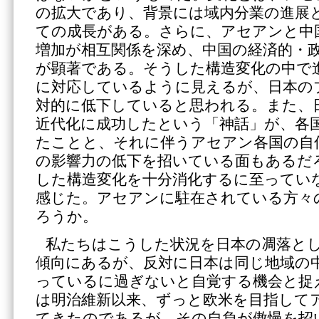
の拡大であり、背景には域内分業の進展
ての成長がある。さらに、アセアンと中
増加が相互関係を深め、中国の経済的・
が顕著である。そうした構造変化の中で
に対応しているように見えるが、日本の
対的に低下していると思われる。また、
近代化に成功したという「神話」が、各
たことと、それに伴うアセアン各国の自
の影響力の低下を招いている面もあるだ
した構造変化を十分消化するに至ってい
感じた。アセアンに駐在されている方々
ろうか。
私たちはこうした状況を日本の凋落と
傾向にあるが、反対に日本は同じ地域の
っているに過ぎないと自覚する機会と捉
は明治維新以来、ずっと欧米を目指して
てきたのであるが、その自負が傲慢を招