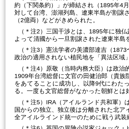
約（下関条約）」が締結され（1895年4
対して台湾、澎湖列島、遼東半島が割譲
（2億両）などがきめられた。
（＊注2）三国干渉とは、1895年に独
よって清國から一旦割譲された遼東半島
（＊注3）憲法学者の美濃部達吉（1873
政治の適用されない植民地を「異法区域
（＊注4）原敬（当時内務大臣）は政治
1909年台湾総督に文官の田健治郎（貴族
をあてることに成功し、以降9代にわた
る。一度も文官総督がなかった朝鮮とは
（＊注5）IRA（アイルランド共和軍）
国からの独立、独立後は分離された北ア
全アイルラインド統一のために戦う武装
（＊注6）英国の冒険小説家ジャック・