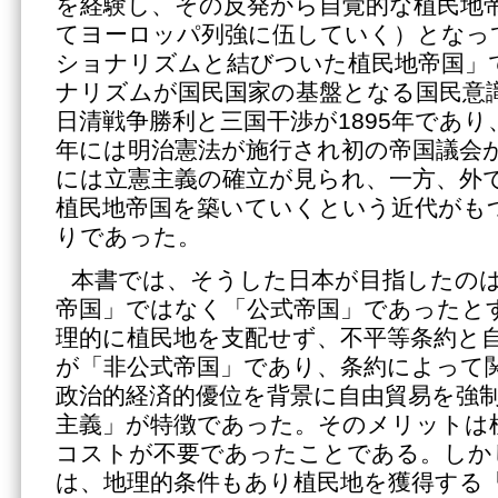
を経験し、その反発から自覚的な植民地
てヨーロッパ列強に伍していく）となっ
ショナリズムと結びついた植民地帝国」
ナリズムが国民国家の基盤となる国民意
日清戦争勝利と三国干渉が1895年であり
年には明治憲法が施行され初の帝国議会
には立憲主義の確立が見られ、一方、外
植民地帝国を築いていくという近代がも
りであった。
本書では、そうした日本が目指したの
帝国」ではなく「公式帝国」であったと
理的に植民地を支配せず、不平等条約と
が「非公式帝国」であり、条約によって
政治的経済的優位を背景に自由貿易を強
主義」が特徴であった。そのメリットは
コストが不要であったことである。しか
は、地理的条件もあり植民地を獲得する