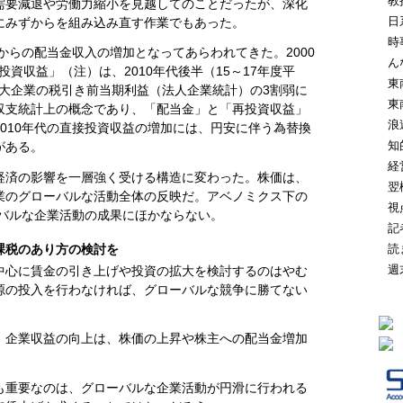
教
需要減退や労働力縮小を見越してのことだったが、深化
日
にみずからを組み込み直す作業でもあった。
時
外からの配当金収入の増加となってあらわれてきた。2000
ん
投資収益」（注）は、2010年代後半（15～17年度平
東
、大企業の税引き前当期利益（法人企業統計）の3割弱に
東
収支統計上の概念であり、「配当金」と「再投資収益」
浪
010年代の直接投資収益の増加には、円安に伴う為替換
知
がある。
経
経済の影響を一層強く受ける構造に変わった。株価は、
翌
業のグローバルな活動全体の反映だ。アベノミクス下の
視
ーバルな企業活動の成果にほかならない。
記
課税のあり方の検討を
読
週
中心に賃金の引き上げや投資の拡大を検討するのはやむ
源の投入を行わなければ、グローバルな競争に勝てない
。企業収益の向上は、株価の上昇や株主への配当金増加
も重要なのは、グローバルな企業活動が円滑に行われる