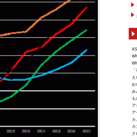
A
W
W
「
え
お
み
も
ア
ア
カ
カ
ク