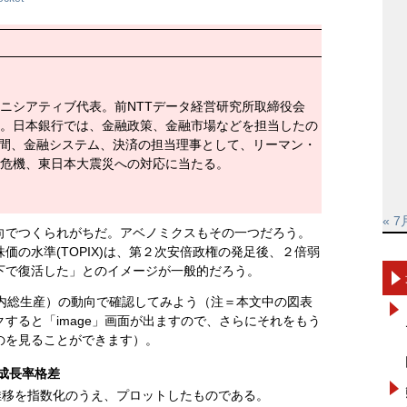
ニシアティブ代表。前NTTデータ経営研究所取締役会
。日本銀行では、金融政策、金融市場などを担当したの
4年間、金融システム、決済の担当理事として、リーマン・
危機、東日本大震災への対応に当たる。
« 7
向でつくられがちだ。アベノミクスもその一つだろう。
価の水準(TOPIX)は、第２次安倍政権の発足後、２倍弱
下で復活した」とのイメージが一般的だろう。
国内総生産）の動向で確認してみよう（注＝本文中の図表
すると「image」画面が出ますので、さらにそれをもう
のを見ることができます）。
成長率格差
推移を指数化のうえ、プロットしたものである。