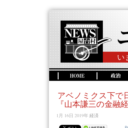
い
アベノミクス下で
『山本謙三の金融
1月 16日 2019年
経済
P