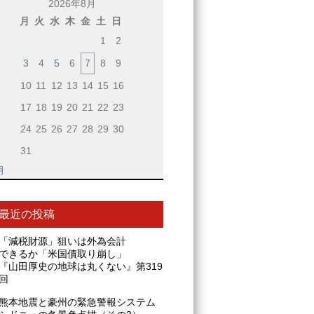
2026年8月
月
火
水
木
金
土
日
1
2
3
4
5
6
7
8
9
10
11
12
13
14
15
16
17
18
19
20
21
22
23
24
25
26
27
28
29
30
31
月
最近の投稿
「減税財源」狙いは外為会計
できるか「米国債取り崩し」
『山田厚史の地球は丸くない』第319
回
熊本地震と豪州の緊急警報システム