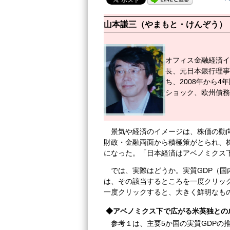
山本謙三（やまもと・けんぞう）
オフィス金融経済イ
長、元日本銀行理事
ち、2008年から
ショック、欧州債務
景気や経済のイメージは、株価の動
財政・金融両面から積極策がとられ、株
になった。「日本経済はアベノミクス
では、実際はどうか。実質GDP（
は、その該当するところを一度クリック
一度クリックすると、大きく鮮明なも
◆アベノミクス下で広がる米英独との
参考１は、主要5か国の実質GDPの