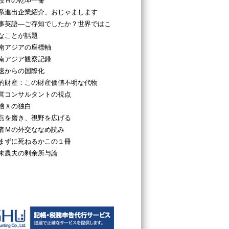
授Ｈの乾坤一冊
系進出企業紹介、おじゃまします
事英語―ご存知でしたか？世界ではこ
なことが話題
南アジアの座標軸
南アジア観察記録
速からの国際化
的財産：この財産価値不明な代物
営コンサルタントの視点
檜Ｘの独白
点を磨き、視野を広げる
者Ｍの外交ななめ読み
まずに死ねるかこの１冊
末農夫の剰余所与論