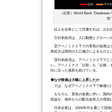
（出所）World Bank “Database / GDP
$
以上を全体として評価すれば、おお
①日本経済は、人口動態とグローバ
②アベノミクス下での景気の改善は
差拡大は国内の人口減少によるものと
③日本経済は、アベノミクス下でと
い。アベノミクス「以前」も「以後」
向に沿った成長を続けている。
◆なぜ株価は大幅に上昇したか
では、なぜアベノミクス下で株価だ
もちろん、景気の改善に伴い、国内
収益が、海外からの配当金収入の増加
日本企業は、2000年代を通じて現