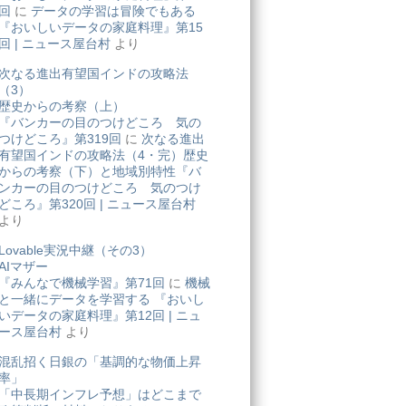
回
に
データの学習は冒険でもある
『おいしいデータの家庭料理』第15
回 | ニュース屋台村
より
次なる進出有望国インドの攻略法
（3）
歴史からの考察（上）
『バンカーの目のつけどころ 気の
つけどころ』第319回
に
次なる進出
有望国インドの攻略法（4・完）歴史
からの考察（下）と地域別特性『バ
ンカーの目のつけどころ 気のつけ
どころ』第320回 | ニュース屋台村
より
Lovable実況中継（その3）
AIマザー
『みんなで機械学習』第71回
に
機械
と一緒にデータを学習する 『おいし
いデータの家庭料理』第12回 | ニュ
ース屋台村
より
混乱招く日銀の「基調的な物価上昇
率」
「中長期インフレ予想」はどこまで