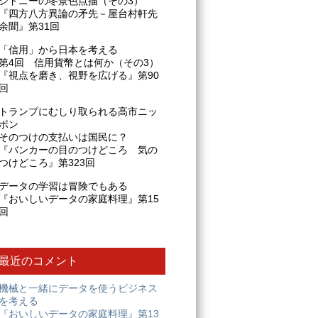
シドニーの冬景色点描（その3）
『四方八方異論の矛先－屋台村軒先
余聞』第31回
「信用」から日本を考える
第4回 信用貨幣とは何か（その3）
『視点を磨き、視野を広げる』第90
回
トランプにむしり取られる高市ニッ
ポン
そのつけの支払いは国民に？
『バンカーの目のつけどころ 気の
つけどころ』第323回
データの学習は冒険でもある
『おいしいデータの家庭料理』第15
回
最近のコメント
機械と一緒にデータを使うビジネス
を考える
『おいしいデータの家庭料理』第13