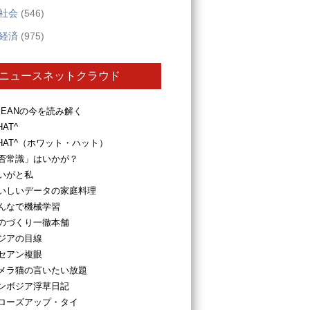
社会
(546)
経済
(975)
ニュースネットクラウド
SEANの今を読み解く
HAT^
HAT^（ホワット・ハット）
否常識」はいかが？
いがと私
いしいデータの家庭料理
んなで機械学習
のづくり一徹本舗
ジアの目線
セアン複眼
メラ猫の言いたい放題
ンボジア浮草日記
ローズアップ・タイ