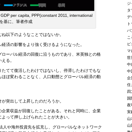
ジ
タ
 per capita, PPP(constant 2011, international
デ
)“を基に、筆者作成
ト
バ
むね以下のようなことではないか。
こ
ビ
ル経済の影響をより強く受けるようになった。
マ
グローバル経済の回復に沿うものであり、米英独との格
世
いえる。
中
りたてて復活したわけではないし、停滞したわけでもな
中
もほぼ変わることなく、人口動態とグローバル経済の動
企
住
四
国
けが突出して上昇したのだろうか。
夜
の企業収益が回復したことがある。それと同時に、企業
実
によって押し上げられたことが大きい。
山
山
地法人や海外投資先を拡充し、グローバルなネットワーク