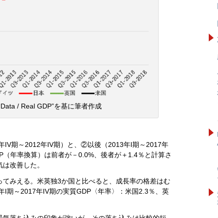
ata / Real GDP”を基に筆者作成
V期～2012年IV期）と、②以後（2013年I期～2017年
P（年率換算）は前者が－0.0%、後者が＋1.4％と計算さ
気は改善した。
ってみえる。米英独3か国と比べると、成長率の格差はむ
I期～2017年IV期の実質GDP〈年率〉：米国2.3％、英
景気落ち込みの印象が強いが、その落ち込みは比較的短