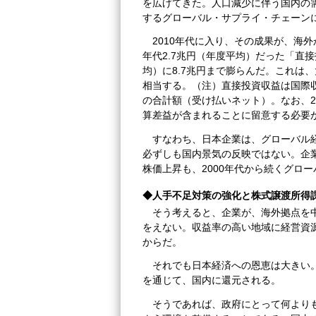
を広げてきた。人口減少に伴う国内の
するグローバル・サプライ・チェーン
2010年代に入り、その成果が、海
年代2.7兆円（年度平均）だった「直接
均）に8.7兆円まで膨らんだ。これは
相当する。（注）直接投資収益は国際
の合計額（受け払いネット）。なお、2
算差益が含まれることに留意する必要
すなわち、日本企業は、グローバル
必ずしも国内景気の反映ではない。企
株価上昇も、2000年代から続くグロ
◆人手不足対策の強化と株式譲渡所得
そう考えると、企業が、海外拠点を
をえない。収益率の高い地域に経営資
からだ。
それでも日本経済への恩恵は大きい
を通じて、国内に還元される。
そうであれば、政府にとって何より