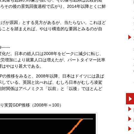
ろその後の景気回復過程で広がり、2014年以降とくに鮮
き上げが原因」とする見方があるが、当たらない。これほど
ることを踏まえれば、やはり構造的な要因とみるのが自
も……
化だ。日本の総人口は2008年をピークに減少に転じ、
就労増加により就業人口は増えたが、パートタイマー比率
響はやはり甚大である。
Pの推移をみると、2008年以降、日本はドイツには及ば
示している。英国と比べれば、むしろ日本がむしろ凌駕
相対関係はアベノミクス「以前」と「以後」でほとんど
実質GDP推移（2008年＝100）