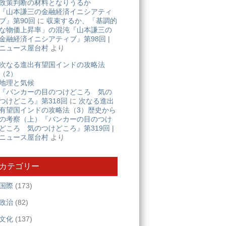
政策判断の材料となりうるか
『山本謙三の金融経済イニシアティ
ブ』第90回
に
収束するか、「基調的
な物価上昇率」の混沌『山本謙三の
金融経済イニシアティブ』第98回 |
ニュース屋台村
より
次なる進出有望国インドの攻略法
（2）
地理と気候
『バンカーの目のつけどころ 気の
つけどころ』第318回
に
次なる進出
有望国インドの攻略法（3）歴史から
の考察（上）『バンカーの目のつけ
どころ 気のつけどころ』第319回 |
ニュース屋台村
より
カテゴリー
国際
(173)
政治
(82)
文化
(137)