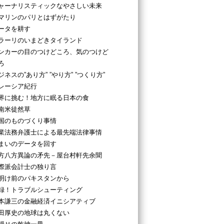
ャーナリスティックなやさしい未来
マリンのパリとはずがたり
ータを耕す
ラーリのいまどきタイランド
ンカーの目のつけどころ、気のつけど
ろ
ジネスの”あり方” ”やり方” ”つくり方”
レーシア紀行
界に挑む！地方に眠る日本の食
南米徒然草
国のものづくり事情
業法務弁護士による最先端法律事情
まいのデータを回す
方八方異論の矛先－屋台村軒先余聞
際派会計士の独り言
明け前のパキスタンから
録！トラブルシューティング
本謙三の金融経済イニシアティブ
田厚史の地球は丸くない