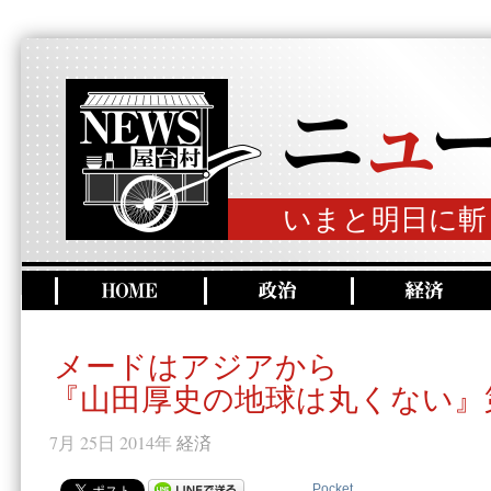
いまと明日に斬
メードはアジアから
『山田厚史の地球は丸くない』
7月 25日 2014年
経済
Pocket