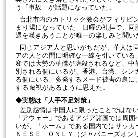
う「事故」が話題になっていた。
台北市内のカトリック教会がフィリピ
まり場になっていた。日曜の礼拝で、同
遇を嘆きあうことが唯一の楽しみと聞い
同じアジア人と思いがちだが、華人は
アの人との間に明確な一線を引いている
変では大勢の華僑が虐殺されるなど、中
別される側にいるが、香港、台湾、シン
る側にいる。多発するメード被害の裏に
する蔑視があるように思えた。
◆実態は「人手不足対策」
差別感情は中国人に限ったことではな
「アウェー」であるアジア諸国では周囲
いが、「ホーム」である国内ではサッカ
ＮＥＳＥ ＯＮＬＹ（ジャパニーズオン