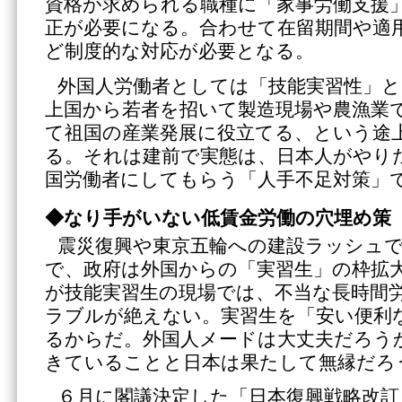
資格が求められる職種に「家事労働支援
正が必要になる。合わせて在留期間や適
ど制度的な対応が必要となる。
外国人労働者としては「技能実習性」
上国から若者を招いて製造現場や農漁業
て祖国の産業発展に役立てる、という途
る。それは建前で実態は、日本人がやり
国労働者にしてもらう「人手不足対策」
◆なり手がいない低賃金労働の穴埋め策
震災復興や東京五輪への建設ラッシュ
で、政府は外国からの「実習生」の枠拡
が技能実習生の現場では、不当な長時間
ラブルが絶えない。実習生を「安い便利
るからだ。外国人メードは大丈夫だろう
きていることと日本は果たして無縁だろ
６月に閣議決定した「日本復興戦略改訂