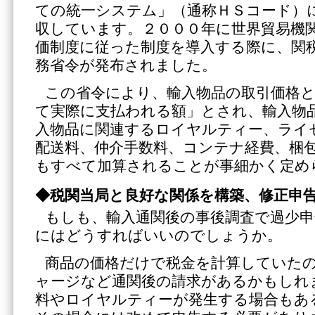
ての統一システム」（通称ＨＳコード）
収しています。２０００年に世界貿易機
価制度に従った制度を導入する際に、関
務省令が発布されました。
この省令により、輸入物品の取引価格
て実際に支払われる額」とされ、輸入物
入物品に関連するロイヤルティー、ライ
配送料、仲介手数料、コンテナ経費、梱
もすべて加算されることが事細かく定め
◆税関当局と良好な関係を構築、修正申
もしも、輸入通関後の事後調査で過少申
にはどうすればいいのでしょうか。
商品の価格だけで税金を計算していた
ャージなど通関後の請求があるかもしれ
料やロイヤルティーが発生する場合もあ