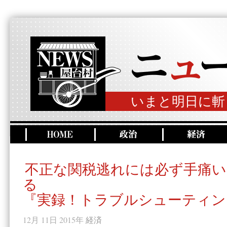
いまと明日に斬
不正な関税逃れには必ず手痛
る
『実録！トラブルシューティン
12月 11日 2015年
経済