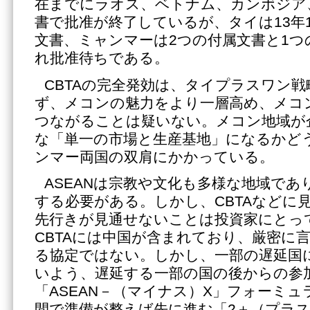
在までにラオス、ベトナム、カンボジア
書で批准が終了しているが、タイは13年
文書、ミャンマーは2つの付属文書と1つ
れ批准待ちである。
CBTAの完全発効は、タイプラスワン
ず、メコンの魅力をより一層高め、メコ
つながることは疑いない。メコン地域が
な「単一の市場と生産基地」になるかど
ンマー両国の双肩にかかっている。
ASEANは宗教や文化も多様な地域であ
する必要がある。しかし、CBTAなどに
先行きが見通せないことは投資家にとっ
CBTAには中国が含まれており、厳密に言
る協定ではない。しかし、一部の遅延国
いよう、遅延する一部の国の後からの参
「ASEAN－（マイナス）X」フォーミュ
間で準備が整えば先に進む「2＋（プラス