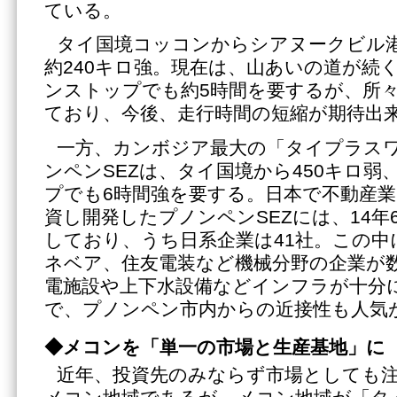
ている。
タイ国境コッコンからシアヌークビル
約240キロ強。現在は、山あいの道が続
ンストップでも約5時間を要するが、所
ており、今後、走行時間の短縮が期待出
一方、カンボジア最大の「タイプラス
ンペンSEZは、タイ国境から450キロ弱
プでも6時間強を要する。日本で不動産
資し開発したプノンペンSEZには、14年
しており、うち日系企業は41社。この中
ネベア、住友電装など機械分野の企業が
電施設や上下水設備などインフラが十分
で、プノンペン市内からの近接性も人気
◆メコンを「単一の市場と生産基地」に
近年、投資先のみならず市場としても