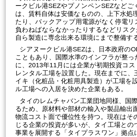
ークビル港SEZやプノンペンSEZなどご
は、賃料自体は安価なものの、上下水処
たり、バックアップ用電源がなく停電リ
負わねばならなかったりするなどリスク
自ら製造に専念出来る環境にまで整備す
シアヌークビル港SEZは、日本政府のO
こともあり、国際水準のインフラが整った
に、2013年11月には企業が初期投資コ
レンタル工場を設置した。現在までに、
イキ（化粧品・化粧用具製造）が工場を
ル工場への入居を決めた企業もある。
タイのレムチャバン工業団地同様、国
るため、原材料や部材の輸入や製品輸出
物流コスト面で優位性を持つ。現在はそ
じる企業の投資が多いが、タイ工場との
事業を展開する「タイプラスワン」拠点