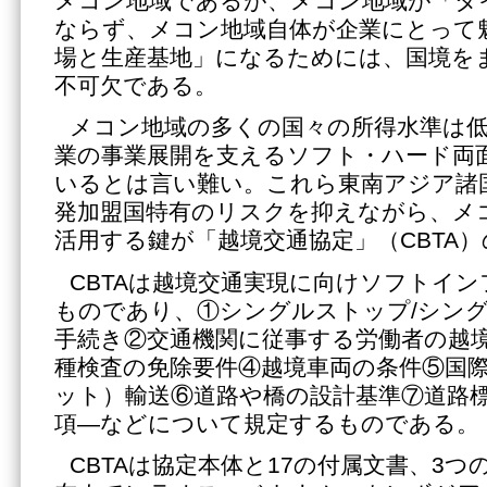
メコン地域であるが、メコン地域が「タ
ならず、メコン地域自体が企業にとって
場と生産基地」になるためには、国境を
不可欠である。
メコン地域の多くの国々の所得水準は
業の事業展開を支えるソフト・ハード両
いるとは言い難い。これら東南アジア諸国
発加盟国特有のリスクを抑えながら、メ
活用する鍵が「越境交通協定」（CBTA
CBTAは越境交通実現に向けソフトイ
ものであり、①シングルストップ/シン
手続き②交通機関に従事する労働者の越
種検査の免除要件④越境車両の条件⑤国
ット）輸送⑥道路や橋の設計基準⑦道路
項―などについて規定するものである。
CBTAは協定本体と17の付属文書、3