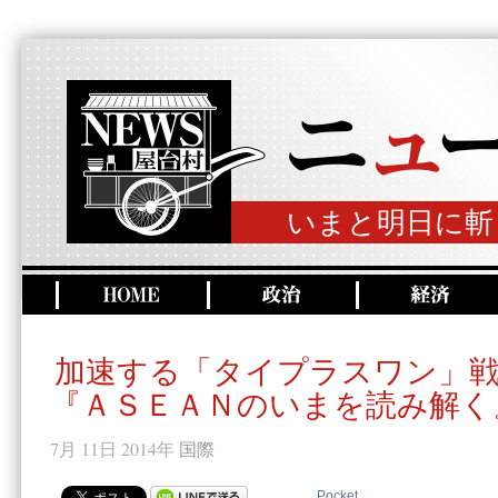
いまと明日に斬
加速する「タイプラスワン」
『ＡＳＥＡＮのいまを読み解く
7月 11日 2014年
国際
Pocket