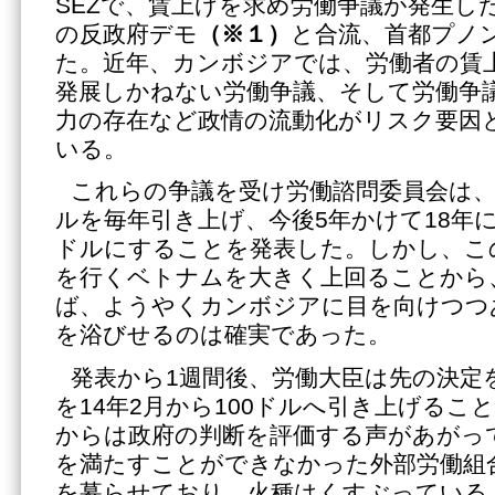
SEZで、賃上げを求め労働争議が発生し
の反政府デモ
（※１）
と合流、首都プノ
た。近年、カンボジアでは、労働者の賃
発展しかねない労働争議、そして労働争
力の存在など政情の流動化がリスク要因
いる。
これらの争議を受け労働諮問委員会は、
ルを毎年引き上げ、今後5年かけて18年には
ドルにすることを発表した。しかし、こ
を行くベトナムを大きく上回ることから
ば、ようやくカンボジアに目を向けつつ
を浴びせるのは確実であった。
発表から1週間後、労働大臣は先の決定
を14年2月から100ドルへ引き上げるこ
からは政府の判断を評価する声があがっ
を満たすことができなかった外部労働組
を募らせており、火種はくすぶっている