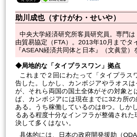
助川成也（すけがわ・せいや）
中央大学経済研究所客員研究員。専門は 
由貿易協定（FTA）。2013年10月まで
『ASEAN経済共同体と日本』（文眞堂）
◆局地的な「タイプラスワン」拠点
これまで２回にわたって「タイプラス
告した。しかし、カンボジアやラオスは
が、それら両国の国土全体がその対象と
ば、カンボジアには現在までに32カ所の
ある。うち稼働しているのは8つ。しか
るある程度十分なインフラが整備された環
決して多くはない。
具体的には、日本の政府開発援助（OD