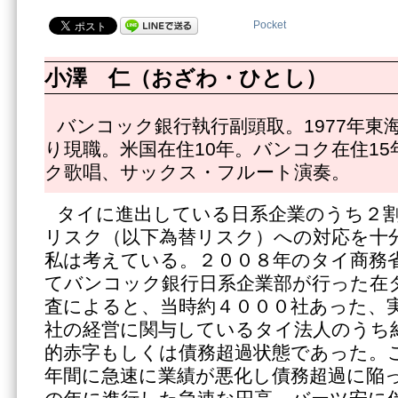
Pocket
小澤 仁（おざわ・ひとし）
バンコック銀行執行副頭取。1977年東海
り現職。米国在住10年。バンコク在住1
ク歌唱、サックス・フルート演奏。
タイに進出している日系企業のうち２
リスク（以下為替リスク）への対応を十
私は考えている。２００８年のタイ商務
てバンコック銀行日系企業部が行った在
査によると、当時約４０００社あった、
社の経営に関与しているタイ法人のうち
的赤字もしくは債務超過状態であった。
年間に急速に業績が悪化し債務超過に陥