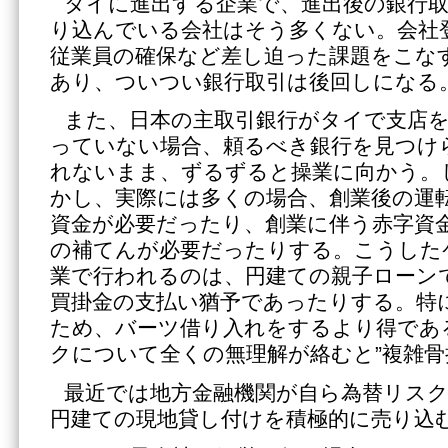
タイに進出する企業で、進出後の銀行
り込んでいる会社はそう多くない。会社
従業員の確保など差し迫った課題をこな
あり、ついつい銀行取引は後回しになる
また、日本の主取引銀行がタイで支店
っていない場合、頼るべき銀行を見つけ
れないまま、ずるずると操業に向かう。
かし、実際には多くの場合、創業後の運
資金が必要だったり、創業に伴う赤字資
の補てんが必要だったりする。こうした
業で行われるのは、円建ての親子ローン
買掛金の支払い猶予であったりする。特
ため、バーツ借り入れをするより得であ
クについて全くの無理解が絡むと”複雑骨
最近では地方金融機関が自ら為替リス
円建ての現地貸し付けを積極的に売り込