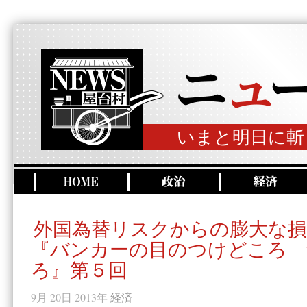
いまと明日に斬
外国為替リスクからの膨大な損
『バンカーの目のつけどころ 
ろ』第５回
9月 20日 2013年
経済