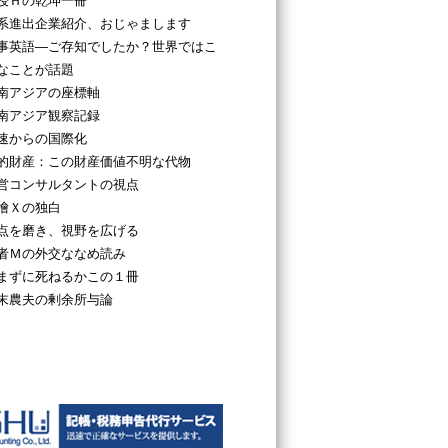
授Ｈの乾坤一冊
系進出企業紹介、おじゃまします
事英語―ご存知でしたか？世界ではこ
なことが話題
南アジアの座標軸
南アジア観察記録
速からの国際化
的財産：この財産価値不明な代物
営コンサルタントの視点
檜Ｘの独白
点を磨き、視野を広げる
者Ｍの外交ななめ読み
まずに死ねるかこの１冊
末農夫の剰余所与論