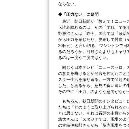
ならない。
◆「圧力ない」に疑問
最近、朝日新聞が「教えて！ニュー
ら読み取れるのは、その「ずれ」である
野憲治さんは「昨今、国会では『政治
から圧力を感じたり、萎縮して忖度（
20日付）と言い切る。ワシントンで
るのだろうか。河野さんよりもキャリ
るのは一度や二度ではない。
同じく日本テレビ「ニュースゼロ」
の意見を曲げるとか発言を控えたことも
スター生活を振り返る。一方で問題の
した」とあるから、意見の食い違いの
その中に「圧力」のような意向がなか
もちろん、朝日新聞のインタビュー
たちは「どのように取り上げられるか
とは思えない。それは冒頭の主権から
悠太さんは「スタジオでは、現場のよ
の古舘伊知郎さんから「脳内現場をつく