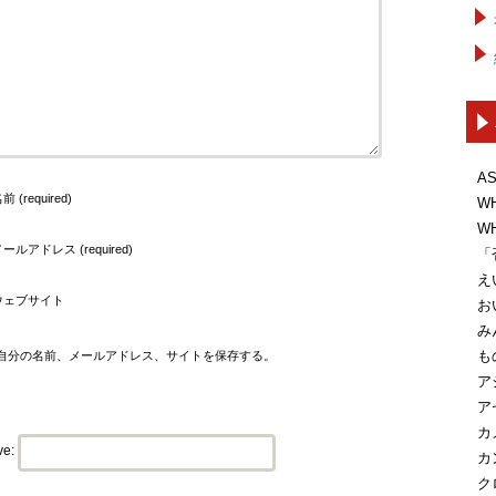
A
前 (required)
W
W
ールアドレス (required)
「
え
ウェブサイト
お
み
も
自分の名前、メールアドレス、サイトを保存する。
ア
ア
カ
ve:
カ
ク