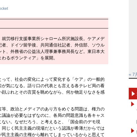
ocket
。就労移行支援事業所シャローム所沢施設長。ケアメデ
記者、ドイツ留学後、共同通信社記者、外信部、ソウル
ント、外務省の公益法人理事兼事務局長など。東日本大
まわるボランティア」を展開。
« 7
とって、社会の変化によって変化する「ケア」の一般的
口が気になる。語り口の代表とも言える各テレビ局の看
い顔ぶれとその言質を眺めながら、何か物足りなさを感
言等、政治とメディアのあり方をめぐる問題は、権力の
に議論が必要なはずなのに、各局の問題意識も各キャス
こない。なぜだろう、と考えると、「国会前のデモ現
、同じく民主主義の現場だという認識が希薄だからでは
が民主主義の主権から離れてしまっているからと思えて