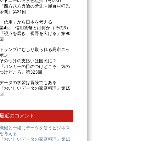
シドニーの冬景色点描（その3）
『四方八方異論の矛先－屋台村軒先
余聞』第31回
「信用」から日本を考える
第4回 信用貨幣とは何か（その3）
『視点を磨き、視野を広げる』第90
回
トランプにむしり取られる高市ニッ
ポン
そのつけの支払いは国民に？
『バンカーの目のつけどころ 気の
つけどころ』第323回
データの学習は冒険でもある
『おいしいデータの家庭料理』第15
回
最近のコメント
機械と一緒にデータを使うビジネス
を考える
『おいしいデータの家庭料理』第13