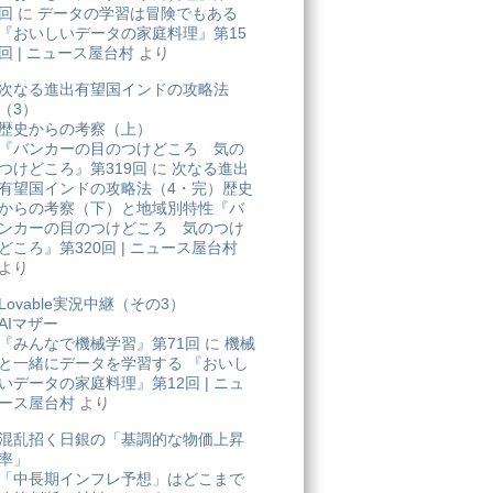
回
に
データの学習は冒険でもある
『おいしいデータの家庭料理』第15
回 | ニュース屋台村
より
次なる進出有望国インドの攻略法
（3）
歴史からの考察（上）
『バンカーの目のつけどころ 気の
つけどころ』第319回
に
次なる進出
有望国インドの攻略法（4・完）歴史
からの考察（下）と地域別特性『バ
ンカーの目のつけどころ 気のつけ
どころ』第320回 | ニュース屋台村
より
Lovable実況中継（その3）
AIマザー
『みんなで機械学習』第71回
に
機械
と一緒にデータを学習する 『おいし
いデータの家庭料理』第12回 | ニュ
ース屋台村
より
混乱招く日銀の「基調的な物価上昇
率」
「中長期インフレ予想」はどこまで