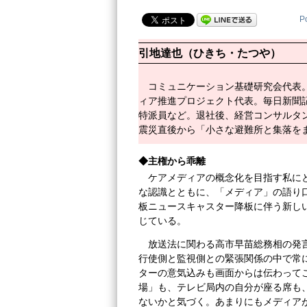
P
引地達也（ひきち・たつや）
コミュニケーション基礎研究会代表
ィア推進プロジェクト代表。毎日新聞
特派員など。退社後、経営コンサルタ
震災直後から「小さな避難所と集落を
◆主権から乖離
ケアメディアの概念化を目指す私に
な認識とともに、「メディア」の語り
板ニュースキャスター降板に伴う新し
じている。
放送法に関わる高市早苗総務相の発
行使側と監視側との緊張関係の中で常
ターの意気込みも画面からは伝わって
場」も、テレビ局内の自分が座る席も
ないかと気づく。あまりにもメディア