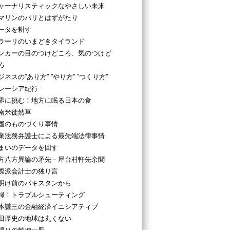
ャーナリスティックなやさしい未来
マリンのパリとはずがたり
ータを耕す
ラーリのいまどきタイランド
ンカーの目のつけどころ、気のつけど
ろ
ジネスの”あり方” ”やり方” ”つくり方”
レーシア紀行
界に挑む！地方に眠る日本の食
南米徒然草
国のものづくり事情
業法務弁護士による最先端法律事情
まいのデータを回す
方八方異論の矛先－屋台村軒先余聞
際派会計士の独り言
明け前のパキスタンから
録！トラブルシューティング
本謙三の金融経済イニシアティブ
田厚史の地球は丸くない