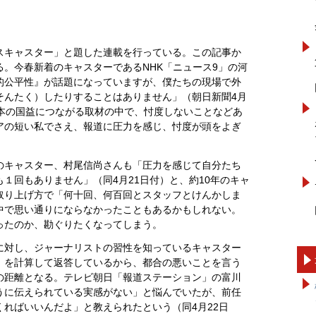
スキャスター」と題した連載を行っている。この記事か
。今春新着のキャスターであるNHK「ニュース9」の河
的公平性』が話題になっていますが、僕たちの現場で外
そんたく）したりすることはありません」（朝日新聞4月
日本の国益につながる取材の中で、忖度しないことなどあ
アの短い私でさえ、報道に圧力を感じ、忖度が頭をよぎ
のキャスター、村尾信尚さんも「圧力を感じて自分たち
１回もありません」（同4月21日付）と、約10年のキャ
取り上げ方で「何十回、何百回とスタッフとけんかしま
中で思い通りにならなかったこともあるかもしれない。
ったのか、勘ぐりたくなってしまう。
に対し、ジャーナリストの習性を知っているキャスター
」を計算して返答しているから、都合の悪いことを言う
の距離となる。テレビ朝日「報道ステーション」の富川
うに伝えられている実感がない」と悩んでいたが、前任
ればいいんだよ」と教えられたという（同4月22日