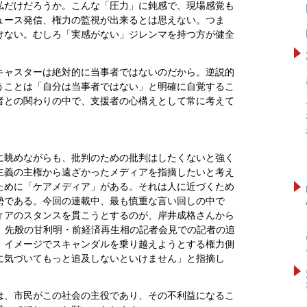
私だけだろうか。こんな「圧力」に鈍感で、現場感覚も
ュース発信、権力の監視が出来るとは思えない。つま
けない。むしろ「実感がない」ジレンマを持つ方が健全
キャスターは絶対的に当事者ではないのだから。逆説的
うことは「自分は当事者ではない」と明確に自覚するこ
者との関わりの中で、支援者の心構えとして常に考えて
に眺めながらも、批判のための批判はしたくないと強く
主義の主権から遠ざかったメディアを指摘したいと考え
ために「ケアメディア」がある。それは人に近づくため
勢である。今回の連載中、最も慎重な言い回しの中で
ィアのスタンスを貫こうとするのが、岸井成格さんから
ん。先般の甘利明・前経済再生相の記者会見での記者の追
。イメージでスキャンダルを乗り越えようとする権力側
に気づいてもっと追及しないといけません」と指摘し
は、市民がこの社会の主役であり、その不利益になるこ