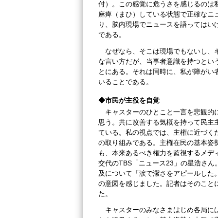
付）。この感覚に危うさを感じるのは
麻痺（まひ）している状態で正確なニ
り、脳内現場でニュースを語ってはい
である。
なぜなら、そこは現場でもないし、
な言い方だが、当事者意識を持つとい
とにある。それは同時に、私が障がい
いることである。
◆市民が主役を自覚
キャスターのひとこと一言を悲観的
思う。共に改善する気概を持って民主
ている。私の視点では、主権に近づく
の取り組みである。主権在民の基本姿
も、本来あるべき権力を監視するメデ
交代のTBS「ニュース23」の星浩さ
及について「涙で潔さをアピールした
の意図を感じました。記者はそのこと
た。
キャスターのみなさまはじめ各局に