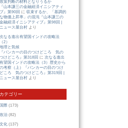
政策判断の材料となりうるか
『山本謙三の金融経済イニシアティ
ブ』第90回
に
収束するか、「基調的
な物価上昇率」の混沌『山本謙三の
金融経済イニシアティブ』第98回 |
ニュース屋台村
より
次なる進出有望国インドの攻略法
（2）
地理と気候
『バンカーの目のつけどころ 気の
つけどころ』第318回
に
次なる進出
有望国インドの攻略法（3）歴史から
の考察（上）『バンカーの目のつけ
どころ 気のつけどころ』第319回 |
ニュース屋台村
より
カテゴリー
国際
(173)
政治
(82)
文化
(137)