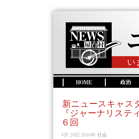
い
新ニュースキャス
『ジャーナリステ
６回
4月 29日 2016年
社会