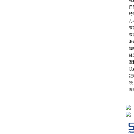
教
日
時
ん
東
東
浪
知
経
翌
視
記
読
週