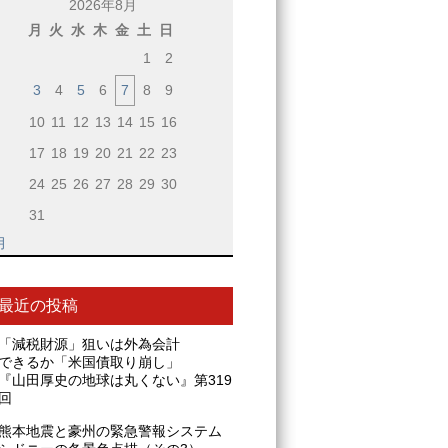
2026年8月
月
火
水
木
金
土
日
1
2
3
4
5
6
7
8
9
10
11
12
13
14
15
16
17
18
19
20
21
22
23
24
25
26
27
28
29
30
31
月
最近の投稿
「減税財源」狙いは外為会計
できるか「米国債取り崩し」
『山田厚史の地球は丸くない』第319
回
熊本地震と豪州の緊急警報システム