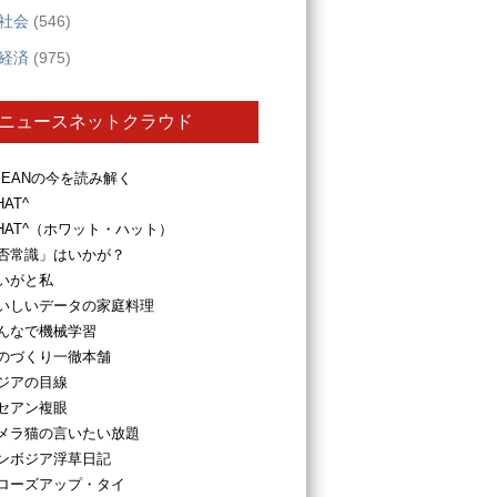
社会
(546)
経済
(975)
ニュースネットクラウド
SEANの今を読み解く
HAT^
HAT^（ホワット・ハット）
否常識」はいかが？
いがと私
いしいデータの家庭料理
んなで機械学習
のづくり一徹本舗
ジアの目線
セアン複眼
メラ猫の言いたい放題
ンボジア浮草日記
ローズアップ・タイ