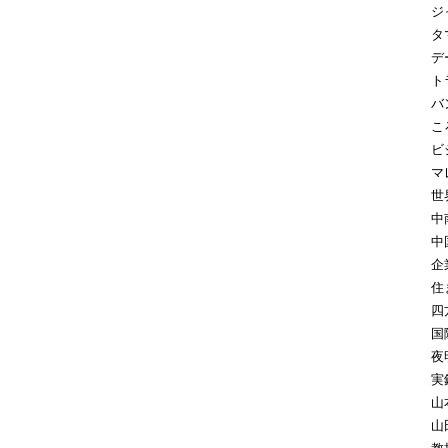
ジ
タ
デ
ト
バ
こ
ビ
マ
世
中
中
企
住
四
国
夜
実
山
山