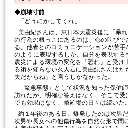
◆崩壊寸前
「どうにかしてくれ」
美由紀さんは、東日本大震災後に「暴
の行為の根っこにあるのは、心の叫びで
る。他者とのコミュニケーションが苦手
のように表現するしか、自分を表現する
震災による環境の変化を「恐れ」と受け
る術を知らない久人君に美由紀さんはた
夫だからね」と言うしかなかった。
「緊急事態」として状況を知った保健
訪れたが、明確な答えはなく、そこで受
でも効果はなく、修羅場の日々は続いた
約１年後のある日、爆発したのは次男
次男や長女への他傷行為を自然な形で間