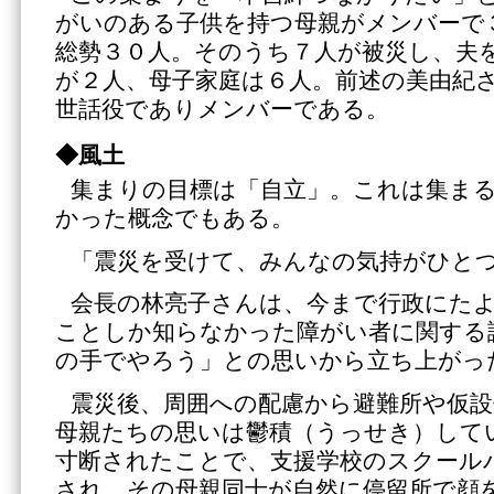
がいのある子供を持つ母親がメンバーで
総勢３０人。そのうち７人が被災し、夫
が２人、母子家庭は６人。前述の美由紀
世話役でありメンバーである。
◆風土
集まりの目標は「自立」。これは集ま
かった概念でもある。
「震災を受けて、みんなの気持がひと
会長の林亮子さんは、今まで行政にた
ことしか知らなかった障がい者に関する
の手でやろう」との思いから立ち上がっ
震災後、周囲への配慮から避難所や仮
母親たちの思いは鬱積（うっせき）して
寸断されたことで、支援学校のスクール
され、その母親同士が自然に停留所で顔