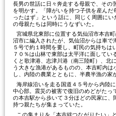
長男の世話に日々奔走する母親で、その
を明かす。「障がいを持つ子供を産んだ
ったはず」という話に、同じく周囲にい
の母親たちは同時にうなずいた。
宮城県北東部に位置する気仙沼市本吉町
沼市に編入されたが、気仙沼からは車で
５号で約１時間を要し、町民の気持ちは
７０％は山林で東部は太平洋に面してい
くと歌津港、志津川港（南三陸町）、北
う大きな漁港があるものの、本吉町内は
し、内陸の農業とともに、半農半漁の家
海岸線沿いを走る国道４５号から内陸
中心部。震災の被害で復旧のめどがたっ
の本吉駅から歩いて３分ほどの民家に、
持つ親たちが集まっていた。
この集まりを「本吉絆つながりたい」