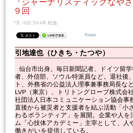
『ジャーナリスティックなやさ
９回
7月 18日 2014年
社会
Pocket
引地達也（ひきち・たつや）
仙台市出身。毎日新聞記者、ドイツ留学
者、外信部、ソウル特派員など。退社後
ト、外務省の公益法人理事兼事務局長な
LVP（東京）、トリトングローブ株式会
社団法人日本コミュニケーション協会事
直後から被災者と支援者を結ぶ活動「小
わるボランティア」を展開。企業や人を
ム「心技体アカデミー」主宰として、人
働きがいを提供している。