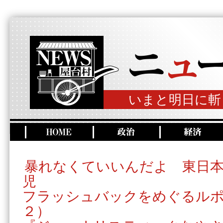
いまと明日に斬
暴れなくていいんだよ 東日
児
フラッシュバックをめぐるル
２）