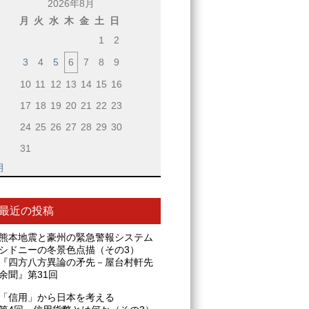
2026年8月
月
火
水
木
金
土
日
1
2
3
4
5
6
7
8
9
10
11
12
13
14
15
16
17
18
19
20
21
22
23
24
25
26
27
28
29
30
31
月
最近の投稿
熊本地震と豪州の緊急警報システム
シドニーの冬景色点描（その3）
『四方八方異論の矛先－屋台村軒先
余聞』第31回
「信用」から日本を考える