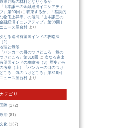
政策判断の材料となりうるか
『山本謙三の金融経済イニシアティ
ブ』第90回
に
収束するか、「基調的
な物価上昇率」の混沌『山本謙三の
金融経済イニシアティブ』第98回 |
ニュース屋台村
より
次なる進出有望国インドの攻略法
（2）
地理と気候
『バンカーの目のつけどころ 気の
つけどころ』第318回
に
次なる進出
有望国インドの攻略法（3）歴史から
の考察（上）『バンカーの目のつけ
どころ 気のつけどころ』第319回 |
ニュース屋台村
より
カテゴリー
国際
(172)
政治
(81)
文化
(137)