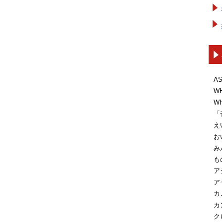
A
W
W
「
え
お
み
も
ア
ア
カ
カ
ク