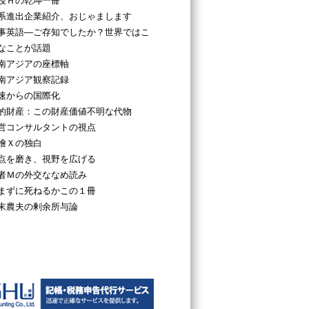
授Ｈの乾坤一冊
系進出企業紹介、おじゃまします
事英語―ご存知でしたか？世界ではこ
なことが話題
南アジアの座標軸
南アジア観察記録
速からの国際化
的財産：この財産価値不明な代物
営コンサルタントの視点
檜Ｘの独白
点を磨き、視野を広げる
者Ｍの外交ななめ読み
まずに死ねるかこの１冊
末農夫の剰余所与論