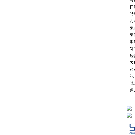
教
日
時
ん
東
東
浪
知
経
翌
視
記
読
週