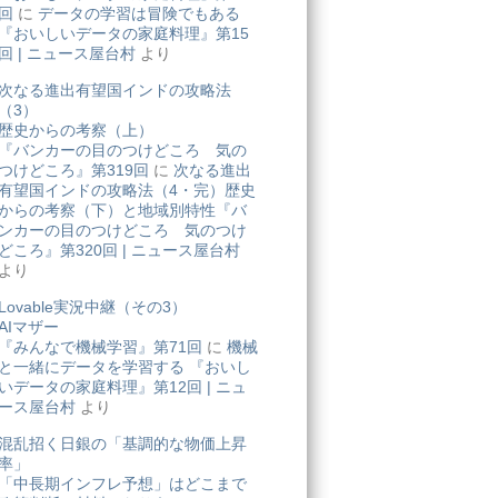
回
に
データの学習は冒険でもある
『おいしいデータの家庭料理』第15
回 | ニュース屋台村
より
次なる進出有望国インドの攻略法
（3）
歴史からの考察（上）
『バンカーの目のつけどころ 気の
つけどころ』第319回
に
次なる進出
有望国インドの攻略法（4・完）歴史
からの考察（下）と地域別特性『バ
ンカーの目のつけどころ 気のつけ
どころ』第320回 | ニュース屋台村
より
Lovable実況中継（その3）
AIマザー
『みんなで機械学習』第71回
に
機械
と一緒にデータを学習する 『おいし
いデータの家庭料理』第12回 | ニュ
ース屋台村
より
混乱招く日銀の「基調的な物価上昇
率」
「中長期インフレ予想」はどこまで