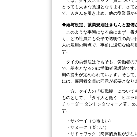
では、タイ人スタッフ全員について
とっても大きな負担となります。さて
て、Ａさんを引き止め、他の従業員か
◆給与規定、就業規則はきちんと整備
このような事態になる前にまず一番
く、どの社員にも公平で透明性の高い
人の雇用の時点で、事前に適切な給与
す。
タイの労働法はそもそも、労働者の
で、基本となるのは労働者保護法です
則の提出が定められています。そして
には、雇用者全員の同意が必要となり
一方、タイ人の「転職観」について
ものとして、『タイ人と働く―ヒエラル
チャーダー タントンタウィー／著、
す。
・サバーイ（心地よい）
・サヌーク（楽しい）
・サドゥワック（肉体的負担が少な