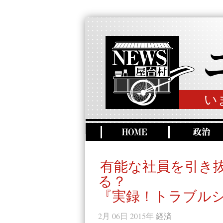
い
有能な社員を引き
る？
『実録！トラブル
2月 06日 2015年
経済