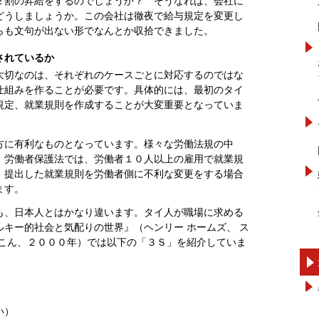
２割の昇給をするのでしょうか？ そうなれば、会社に
どうしましょうか。この会社は徹夜で給与規定を変更し
らも文句が出ない形でなんとか収拾できました。
されているか
大切なのは、それぞれのケースごとに対応するのではな
仕組みを作ることが必要です。具体的には、最初のタイ
規定、就業規則を作成することが大変重要となっていま
方に有利なものとなっています。様々な労働法規の中
。労働者保護法では、労働者１０人以上の雇用で就業規
、提出した就業規則を労働者側に不利な変更をする場合
ます。
も、日本人とはかなり違います。タイ人が職場に求める
キー的社会と気配りの世界』（ヘンリー ホームズ、 ス
めこん、２０００年）では以下の「３Ｓ」を紹介していま
い）