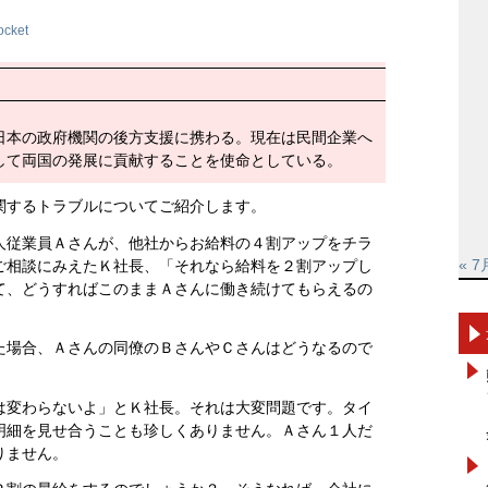
ocket
日本の政府機関の後方支援に携わる。現在は民間企業へ
して両国の発展に貢献することを使命としている。
関するトラブルについてご紹介します。
人従業員Ａさんが、他社からお給料の４割アップをチラ
« 7
ご相談にみえたＫ社長、「それなら給料を２割アップし
て、どうすればこのままＡさんに働き続けてもらえるの
た場合、Ａさんの同僚のＢさんやＣさんはどうなるので
は変わらないよ」とＫ社長。それは大変問題です。タイ
明細を見せ合うことも珍しくありません。Ａさん１人だ
りません。