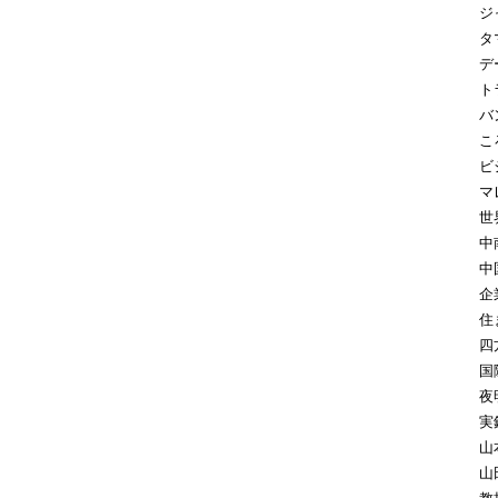
ジ
タ
デ
ト
バ
こ
ビ
マ
世
中
中
企
住
四
国
夜
実
山
山