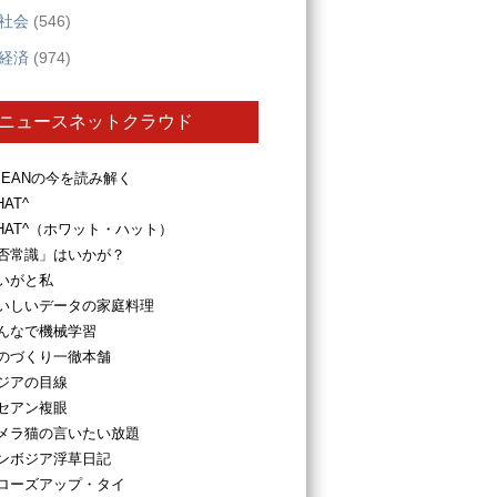
社会
(546)
経済
(974)
ニュースネットクラウド
SEANの今を読み解く
HAT^
HAT^（ホワット・ハット）
否常識」はいかが？
いがと私
いしいデータの家庭料理
んなで機械学習
のづくり一徹本舗
ジアの目線
セアン複眼
メラ猫の言いたい放題
ンボジア浮草日記
ローズアップ・タイ