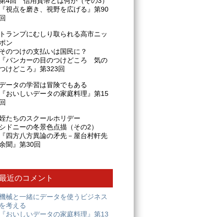
第4回 信用貨幣とは何か（その3）
『視点を磨き、視野を広げる』第90
回
トランプにむしり取られる高市ニッ
ポン
そのつけの支払いは国民に？
『バンカーの目のつけどころ 気の
つけどころ』第323回
データの学習は冒険でもある
『おいしいデータの家庭料理』第15
回
姪たちのスクールホリデー
シドニーの冬景色点描（その2）
『四方八方異論の矛先－屋台村軒先
余聞』第30回
最近のコメント
機械と一緒にデータを使うビジネス
を考える
『おいしいデータの家庭料理』第13