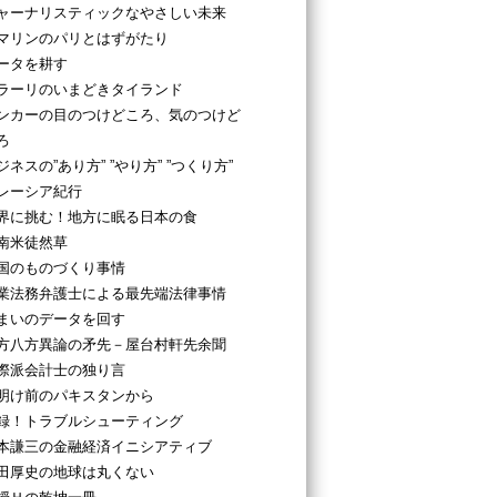
ャーナリスティックなやさしい未来
マリンのパリとはずがたり
ータを耕す
ラーリのいまどきタイランド
ンカーの目のつけどころ、気のつけど
ろ
ジネスの”あり方” ”やり方” ”つくり方”
レーシア紀行
界に挑む！地方に眠る日本の食
南米徒然草
国のものづくり事情
業法務弁護士による最先端法律事情
まいのデータを回す
方八方異論の矛先－屋台村軒先余聞
際派会計士の独り言
明け前のパキスタンから
録！トラブルシューティング
本謙三の金融経済イニシアティブ
田厚史の地球は丸くない