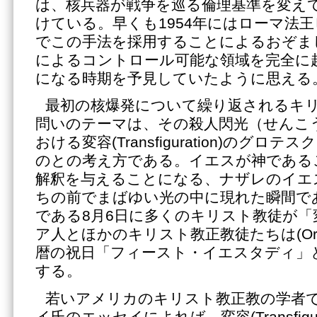
は、核兵器が戦争を巡る倫理基準を変え
けている。早くも1954年にはローマ法王
でこの手法を採用することによるおぞま
によるコントロール可能な領域を完全に
になる時期を予見していたように思える
最初の核爆発について繰り返されるキ
問いのテーマは、その殺人閃光（せんこ
おける変容(Transfiguration)のグ
のとの考え方である。イエスが神である
解釈を与えることになる、ナザレのイエ
ちの前でまばゆい光の中に現れた瞬間で
である8月6日に多くのキリスト教徒が「
ア人とほかのキリスト教正教徒たちは(Orthodox
暦の祝日「フィースト・イエスタディ」
する。
若いアメリカのキリスト教正教の学者