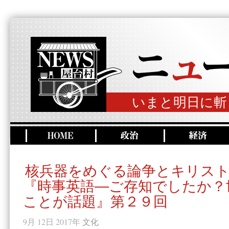
いまと明日に斬
核兵器をめぐる論争とキリス
『時事英語―ご存知でしたか？
ことが話題』第２９回
9月 12日 2017年
文化