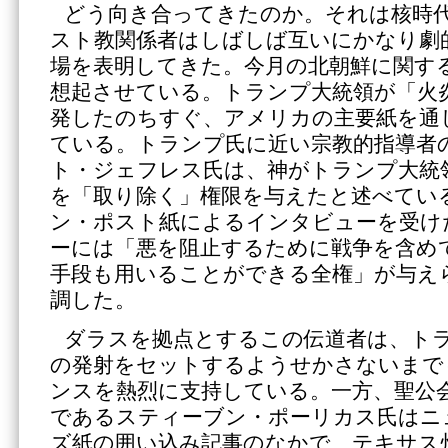
どう向き合ってきたのか。それは核時
スト教関係者はしばしば互いにかなり劇
場を表明してきた。今月の北朝鮮に関す
想起させている。トランプ大統領が「火
発したのちすぐ、アメリカの主要紙を通
ている。トランプ氏に近い宗教的指導者
ト・ジェフレス氏は、神がトランプ大統
を「取り除く」権限を与えたと述べてい
ン・ポスト紙によるインタビューを受け
ーには「悪を阻止するために戦争を含め
手段も用いることができる全権」が与え
調した。
ダラスを拠点とするこの伝道者は、ト
の発射をセットするようせかさないまで
ンスを熱烈に支持している。一方、聖公会派(E
であるスティーブン・ポーリカス氏はニ
ズ紙の囲い込み記事のなかで、テキサス