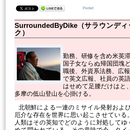
Pocket
SurroundedByDike（サラウ
ク）
勤務、研修を含め米英
国子女ならぬ帰国団塊
職後、外資系法務、広
で英文広報、社員の英
はせめて足腰だけはと
多摩の低山登山を心掛ける。
北朝鮮による一連のミサイル発射およ
厄介な存在を世界に思い起こさせている
人類はその英知でどのように対処してゆ
めて問われている。その意味で今、タイ