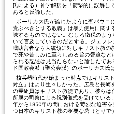
氏による）神学解釈を「衝撃的に誤解し
あると反論した。
ポーリカス氏が論じたように聖パウロ
貴ぶべきとする教義」は暴力使用に関す
味するものではない。むしろ徴税のよう
いて言及しているのだとする。ジェフレ
職助言者なら大統領に対しキリスト教の
で死や苦しみに至らしめる旨の脅迫など
られる記述は見当たらないと諭したであ
ド国教会派（聖公会派）のポーリカス氏
核兵器時代が始まった時点ではキリス
対立」はより生々しかった。広島と長崎
の乗組員はキリスト教徒であり、彼らは
所属の司祭による祝別儀式を受けている。
年から1850年の間における苛烈な迫害
つ日本のキリスト教の枢要な砦（とりで