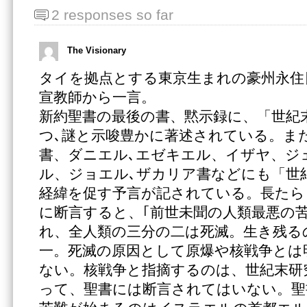
2 responses so far
The Visionary
タイを拠点とする東京生まれの豪州永住
宣教師から一言。
新約聖書の最後の書、黙示録に、「世紀
つ､謎と示唆豊かに著述されている。ま
書、ダニエル､エゼキエル、イザヤ、ジ
ル、ジョエル､ザカリア書などにも「世
経緯を促す予言が記されている。長たら
に断言すると、｢前世未聞の人類最悪の
れ、全人類の三分の二は死滅。生き残る
一。死滅の原因として原爆や核戦争とは
ない。核戦争と指摘するのは、世紀末研
って、聖書には断言されてはいない。聖