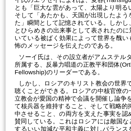
イ氏のエッセイによれば、変容(Transfigur
とも「巨大な雲があって、太陽より明る
そして「あたかも、天国が出現したよう
た」瞬間として記憶されている。しかし
とひらめきの出来事として表されたのに
いている被ばく効果によって世界を醜い
怖のメッセージを伝えたのである。
ソーイ氏は、その設立者がアムステル
所属する、反暴力唱道の正教平和団体(Orthod
Fellowship)のリーダーである。
しかし、ロシアのキリスト教会の世界
聴くことができる。ロシアの中核官僚の
立教会が愛国の精神で会議を開催し論争
て核兵器を維持すること、そして戦略的
中させること、の両方を支えた事実を認
賛同している。これはロシアには敵国な
するいい加減な平和主義に対しバランス