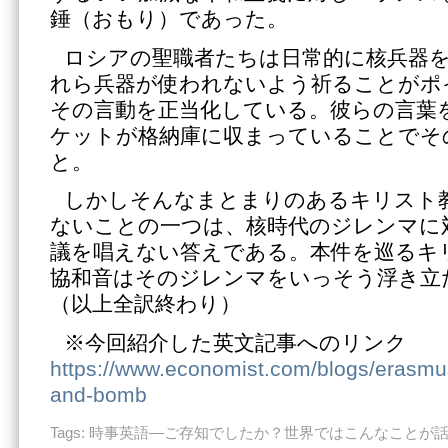
錘（おもり）であった。
ロシアの聖職者たちは日常的に核兵器
れら兵器が使われないよう祈ることがポ
その言動を正当化している。彼らの言葉
ケットが格納庫に収まっていることでそ
と。
しかしそんなまとまりのあるキリスト
ないことの一つは、核時代のジレンマに
議を唱えない答えである。本件を巡るキ
協和音はそのジレンマをいっそう浮き立
（以上全訳終わり）
※今回紹介した英文記事へのリンク
https://www.economist.com/blogs/erasmus
and-bomb
Tags:
時事英語―ご存知でしたか？世界ではこんなことが