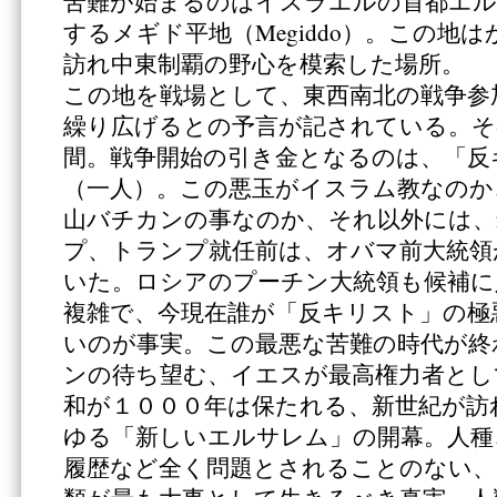
苦難が始まるのはイスラエルの首都エル
するメギド平地（Megiddo）。この地
訪れ中東制覇の野心を模索した場所。
この地を戦場として、東西南北の戦争参
繰り広げるとの予言が記されている。そ
間。戦争開始の引き金となるのは、「反
（一人）。この悪玉がイスラム教なのか
山バチカンの事なのか、それ以外には、
プ、トランプ就任前は、オバマ前大統領
いた。ロシアのプーチン大統領も候補に
複雑で、今現在誰が「反キリスト」の極
いのが事実。この最悪な苦難の時代が終
ンの待ち望む、イエスが最高権力者とし
和が１０００年は保たれる、新世紀が訪
ゆる「新しいエルサレム」の開幕。人種
履歴など全く問題とされることのない、