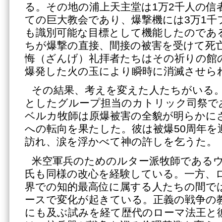
る。その地の浦上天主堂は1万2千人の信
ての巨大教会であり、爆撃機には3万1千
も識別可能な目標として機能したのである
ちが爆撃の直接、間接の被害を受けて死
悔（ざんげ）礼拝者たちはその祈りの館の
爆発した火の玉により瞬時に消滅させら
その結果、考えを変えた人たちがいる
としたグループ担当のカトリック司祭で
ベルカ牧師は原爆被害の全貌が明らかに
への転向を果たした。彼は被爆50周年を
訪れ、涙を浮かべて神の許しを乞うた。
米空軍兵のためのルター派牧師である
氏も同様の改心を経験している。一方、
界での知的最高位に属する人たちの間で
ースで変化が起きている。正義の戦争の
にも及ぶ試みを経て歴代のローマ法王と