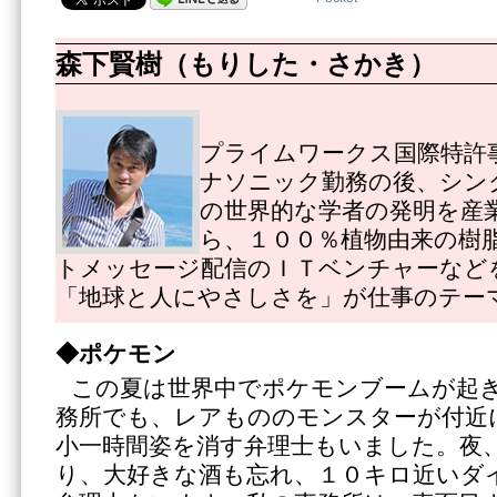
森下賢樹（もりした・さかき）
プライムワークス国際特許
ナソニック勤務の後、シン
の世界的な学者の発明を産
ら、１００％植物由来の樹
トメッセージ配信のＩＴベンチャーなど
「地球と人にやさしさを」が仕事のテー
◆ポケモン
この夏は世界中でポケモンブームが起
務所でも、レアもののモンスターが付近
小一時間姿を消す弁理士もいました。夜
り、大好きな酒も忘れ、１０キロ近いダ