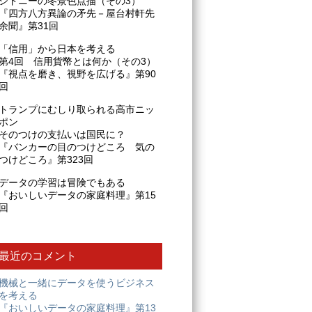
シドニーの冬景色点描（その3）
『四方八方異論の矛先－屋台村軒先
余聞』第31回
「信用」から日本を考える
第4回 信用貨幣とは何か（その3）
『視点を磨き、視野を広げる』第90
回
トランプにむしり取られる高市ニッ
ポン
そのつけの支払いは国民に？
『バンカーの目のつけどころ 気の
つけどころ』第323回
データの学習は冒険でもある
『おいしいデータの家庭料理』第15
回
最近のコメント
機械と一緒にデータを使うビジネス
を考える
『おいしいデータの家庭料理』第13