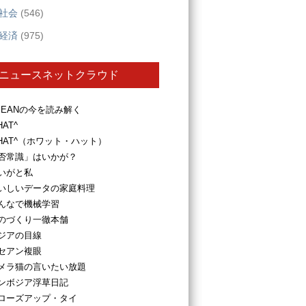
社会
(546)
経済
(975)
ニュースネットクラウド
SEANの今を読み解く
HAT^
HAT^（ホワット・ハット）
否常識」はいかが？
いがと私
いしいデータの家庭料理
んなで機械学習
のづくり一徹本舗
ジアの目線
セアン複眼
メラ猫の言いたい放題
ンボジア浮草日記
ローズアップ・タイ