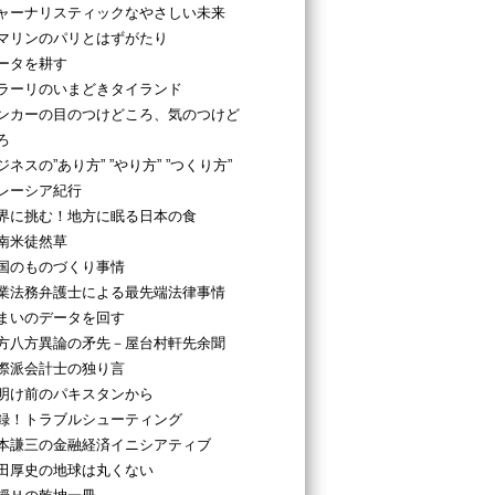
ャーナリスティックなやさしい未来
マリンのパリとはずがたり
ータを耕す
ラーリのいまどきタイランド
ンカーの目のつけどころ、気のつけど
ろ
ジネスの”あり方” ”やり方” ”つくり方”
レーシア紀行
界に挑む！地方に眠る日本の食
南米徒然草
国のものづくり事情
業法務弁護士による最先端法律事情
まいのデータを回す
方八方異論の矛先－屋台村軒先余聞
際派会計士の独り言
明け前のパキスタンから
録！トラブルシューティング
本謙三の金融経済イニシアティブ
田厚史の地球は丸くない