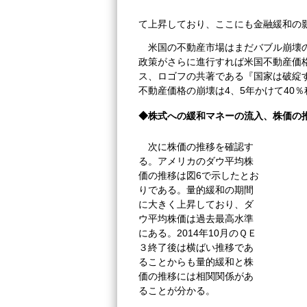
て上昇しており、ここにも金融緩和の
米国の不動産市場はまだバブル崩壊
政策がさらに進行すれば米国不動産価
ス、ロゴフの共著である『国家は破綻す
不動産価格の崩壊は4、5年かけて40
◆株式への緩和マネーの流入、株価の
次に株価の推移を確認す
る。アメリカのダウ平均株
価の推移は図6で示したとお
りである。量的緩和の期間
に大きく上昇しており、ダ
ウ平均株価は過去最高水準
にある。2014年10月のＱＥ
３終了後は横ばい推移であ
ることからも量的緩和と株
価の推移には相関関係があ
ることが分かる。