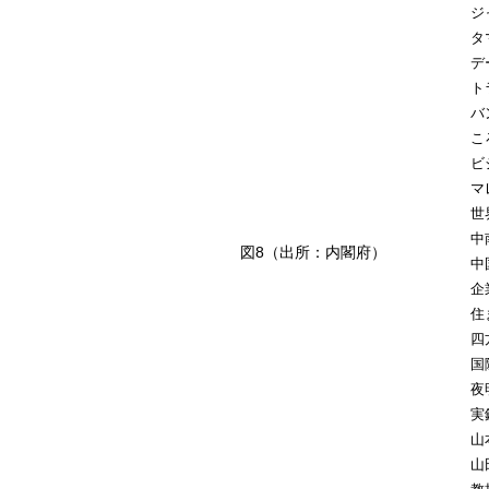
ジ
タ
デ
ト
バ
こ
ビ
マ
世
中
図8（出所：内閣府）
中
企
住
四
国
夜
実
山
山