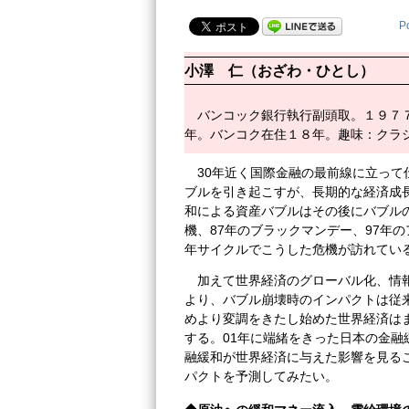
P
小澤 仁（おざわ・ひとし）
バンコック銀行執行副頭取。１９７
年。バンコク在住１８年。趣味：クラ
30年近く国際金融の最前線に立っ
ブルを引き起こすが、長期的な経済成
和による資産バブルはその後にバブルの
機、87年のブラックマンデー、97年の
年サイクルでこうした危機が訪れてい
加えて世界経済のグローバル化、情
より、バブル崩壊時のインパクトは従
めより変調をきたし始めた世界経済は
する。01年に端緒をきった日本の金融
融緩和が世界経済に与えた影響を見る
パクトを予測してみたい。