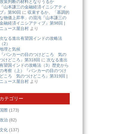
政策判断の材料となりうるか
『山本謙三の金融経済イニシアティ
ブ』第90回
に
収束するか、「基調的
な物価上昇率」の混沌『山本謙三の
金融経済イニシアティブ』第98回 |
ニュース屋台村
より
次なる進出有望国インドの攻略法
（2）
地理と気候
『バンカーの目のつけどころ 気の
つけどころ』第318回
に
次なる進出
有望国インドの攻略法（3）歴史から
の考察（上）『バンカーの目のつけ
どころ 気のつけどころ』第319回 |
ニュース屋台村
より
カテゴリー
国際
(173)
政治
(82)
文化
(137)