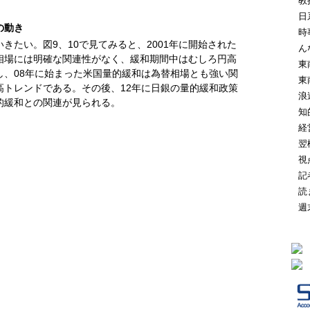
教
日
の動き
時
きたい。図9、10で見てみると、2001年に開始された
ん
相場には明確な関連性がなく、緩和期間中はむしろ円高
東
し、08年に始まった米国量的緩和は為替相場とも強い関
東
高トレンドである。その後、12年に日銀の量的緩和政策
浪
的緩和との関連が見られる。
知
経
翌
視
記
読
週