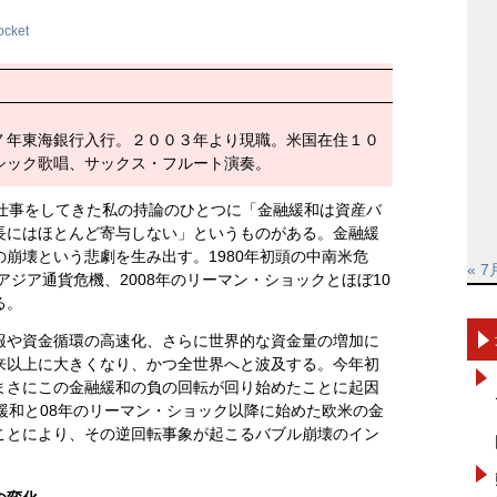
ocket
７年東海銀行入行。２００３年より現職。米国在住１０
シック歌唱、サックス・フルート演奏。
て仕事をしてきた私の持論のひとつに「金融緩和は資産バ
長にはほとんど寄与しない」というものがある。金融緩
崩壊という悲劇を生み出す。1980年初頭の中南米危
« 7
アジア通貨危機、2008年のリーマン・ショックとほぼ10
る。
報や資金循環の高速化、さらに世界的な資金量の増加に
来以上に大きくなり、かつ全世界へと波及する。今年初
まさにこの金融緩和の負の回転が回り始めたことに起因
緩和と08年のリーマン・ショック以降に始めた欧米の金
ことにより、その逆回転事象が起こるバブル崩壊のイン