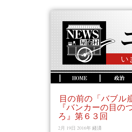
い
目の前の「バブル
『バンカーの目の
ろ』第６３回
2月 19日 2016年
経済