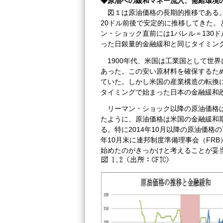
◆原油への緩和マネー流入、需給環境
図１は原油価格の長期的推移である。
20ドル前後で安定的に推移してきた。
ン・ショック直前には1バレル＝130
った日銀量的金融緩和と同じタイミン
1900年代、米国は工業国として世
あった。この安い原材料を確保するた
ていた。しかし米国の産業構造の転換
タイミングで始まった日本の金融緩和
リーマン・ショック以降の原油価格
たように、原油価格は米国の金融緩和
る。特に2014年10月以降の原油価
年10月末に連邦制度準備理事会（FR
始めたのがきっかけと考えることが妥