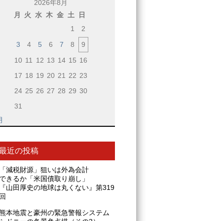
2026年8月
月
火
水
木
金
土
日
1
2
3
4
5
6
7
8
9
10
11
12
13
14
15
16
17
18
19
20
21
22
23
24
25
26
27
28
29
30
31
月
最近の投稿
「減税財源」狙いは外為会計
できるか「米国債取り崩し」
『山田厚史の地球は丸くない』第319
回
熊本地震と豪州の緊急警報システム