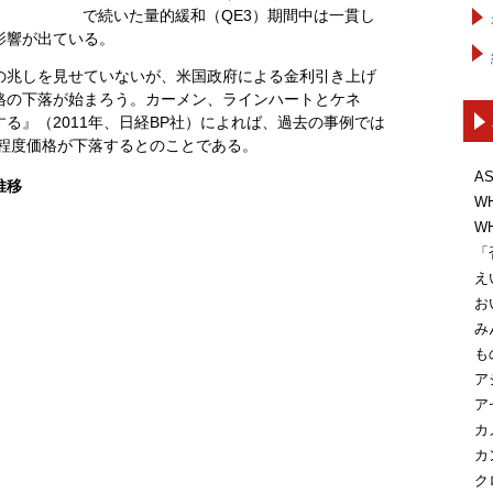
で続いた量的緩和（QE3）期間中は一貫し
影響が出ている。
の兆しを見せていないが、米国政府による金利引き上げ
格の下落が始まろう。カーメン、ラインハートとケネ
る』（2011年、日経BP社）によれば、過去の事例では
％程度価格が下落するとのことである。
A
推移
W
W
「
え
お
み
も
ア
ア
カ
カ
ク