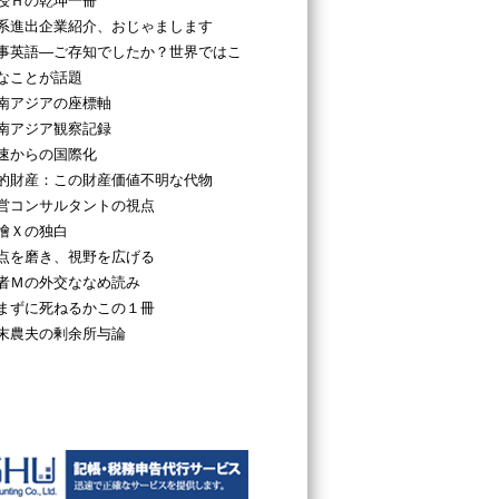
授Ｈの乾坤一冊
系進出企業紹介、おじゃまします
事英語―ご存知でしたか？世界ではこ
なことが話題
南アジアの座標軸
南アジア観察記録
速からの国際化
的財産：この財産価値不明な代物
営コンサルタントの視点
檜Ｘの独白
点を磨き、視野を広げる
者Ｍの外交ななめ読み
まずに死ねるかこの１冊
末農夫の剰余所与論