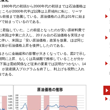
の変化
1980年代の初頭から2000年代の初頭までは石油価格は
ところが2000年代半ば以降は上昇傾向に転じ、リーマ
ドル前後まで急騰している。原油価格の上昇は01年に始ま
グで始まっているのである。
界に君臨していた。この前提となったのが安い原材料費で
め米国は中東に介入し、20ドル台の石油価格を実現させ
に伴い、米国は「安い原油価格」政策を放棄。ほぼ同じ
政策が石油価格上昇を後押ししたのである。
はさらに金融緩和の影響が大きくなっている。図2で示し
期間に上昇、もしくは高値圏で推移していることが分か
格の下落は需給関係など従来の要素では説明がつかない。14
B）が資産購入プログラムを終了し、利上げを視野に入れ
当である。