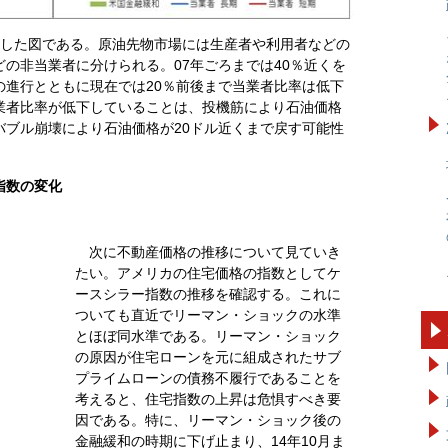
示した図である。原油先物市場には生産者や利用者などの
の非当業者に分けられる。07年ごろまでは40％近くを
の進行とともに現在では20％前後まで当業者比率は低下
業者比率が低下していることは、投機筋により石油価格
バブル崩壊により石油価格が20ドル近くまで戻す可能性
指数の変化
次に不動産価格の推移について見ていき
たい。アメリカの住宅価格の指数としてケ
ースシラー指数の推移を確認する。これに
ついても直近でリーマン・ショックの水準
とほぼ同水準である。リーマン・ショック
の原因が住宅ローンを元に組成されたサブ
プライムローンの債務不履行であることを
考えると、住宅指数の上昇は危惧すべき要
因である。特に、リーマン・ショック後の
金融緩和の時期に下げ止まり、14年10月ま