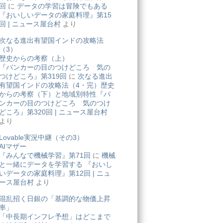
回
に
データの学習は冒険でもある
『おいしいデータの家庭料理』第15
回 | ニュース屋台村
より
次なる進出有望国インドの攻略法
（3）
歴史からの考察（上）
『バンカーの目のつけどころ 気の
つけどころ』第319回
に
次なる進出
有望国インドの攻略法（4・完）歴史
からの考察（下）と地域別特性『バ
ンカーの目のつけどころ 気のつけ
どころ』第320回 | ニュース屋台村
より
Lovable実況中継（その3）
AIマザー
『みんなで機械学習』第71回
に
機械
と一緒にデータを学習する 『おいし
いデータの家庭料理』第12回 | ニュ
ース屋台村
より
混乱招く日銀の「基調的な物価上昇
率」
「中長期インフレ予想」はどこまで