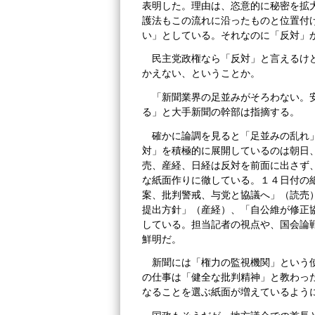
表明した。理由は、恣意的に秘密を拡
護法もこの流れに沿ったものと位置付
い」としている。それなのに「反対」
民主党政権なら「反対」と言えるけ
かえない、ということか。
「新聞業界の足並みがそろわない。
る」と大手新聞の幹部は指摘する。
確かに論調を見ると「足並みの乱れ
対」を積極的に展開しているのは朝日
売、産経、日経は反対を前面に出さず
な紙面作りに徹している。１４日付の
案、批判警戒、与党と協議へ」（読売
提出方針」（産経）、「自公維が修正
している。担当記者の視点や、国会論
鮮明だ。
新聞には「権力の監視機関」という
の仕事は「健全な批判精神」と教わっ
なることを選ぶ紙面が増えているよう