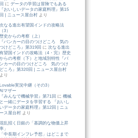
回
に
データの学習は冒険でもある
『おいしいデータの家庭料理』第15
回 | ニュース屋台村
より
次なる進出有望国インドの攻略法
（3）
歴史からの考察（上）
『バンカーの目のつけどころ 気の
つけどころ』第319回
に
次なる進出
有望国インドの攻略法（4・完）歴史
からの考察（下）と地域別特性『バ
ンカーの目のつけどころ 気のつけ
どころ』第320回 | ニュース屋台村
より
Lovable実況中継（その3）
AIマザー
『みんなで機械学習』第71回
に
機械
と一緒にデータを学習する 『おいし
いデータの家庭料理』第12回 | ニュ
ース屋台村
より
混乱招く日銀の「基調的な物価上昇
率」
「中長期インフレ予想」はどこまで