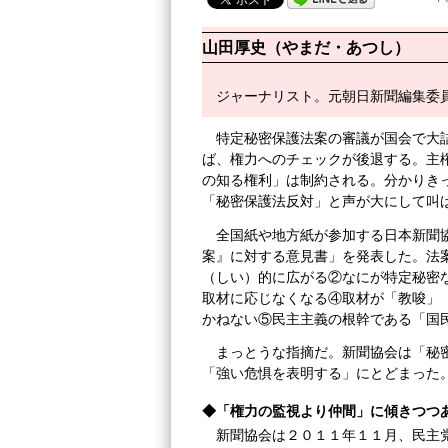
山田厚史（やまだ・あつし）
ジャーナリスト。元朝日新聞編集委
特定秘密保護法案の審議が国会で大
ば、権力へのチェックが後退する。主
の知る権利」は制約される。分かりき
「秘密保護法反対」と声が大にして叫
全国紙や地方紙が参加する日本新聞
案』に対する意見書」を発表した。法
（しい）的に広がる②なにが特定秘密
取材に応じなくなる④取材が「教唆」
かねない⑤民主主義の根幹である「国
まっとうな指摘だ。新聞協会は「秘
「強い危惧を表明する」にとどまった
◆「権力の監視より仲間」に傾きつつ
新聞協会は２０１１年１１月、民主