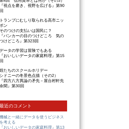
第4回 信用貨幣とは何か（その3）
『視点を磨き、視野を広げる』第90
回
トランプにむしり取られる高市ニッ
ポン
そのつけの支払いは国民に？
『バンカーの目のつけどころ 気の
つけどころ』第323回
データの学習は冒険でもある
『おいしいデータの家庭料理』第15
回
姪たちのスクールホリデー
シドニーの冬景色点描（その2）
『四方八方異論の矛先－屋台村軒先
余聞』第30回
最近のコメント
機械と一緒にデータを使うビジネス
を考える
『おいしいデータの家庭料理』第13