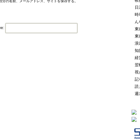
教
自分の名前、メールアドレス、サイトを保存する。
日
時
ん
ve:
東
東
浪
知
経
翌
視
記
読
週