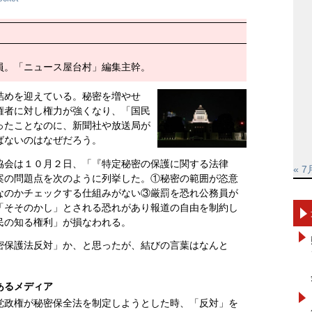
員。「ニュース屋台村」編集主幹。
詰めを迎えている。秘密を増やせ
権者に対し権力が強くなり、「国民
ったことなのに、新聞社や放送局が
ばないのはなぜだろう。
協会は１０月２日、「『特定秘密の保護に関する法律
« 7
案の問題点を次のように列挙した。①秘密の範囲が恣意
なのかチェックする仕組みがない③厳罰を恐れ公務員が
「そそのかし」とされる恐れがあり報道の自由を制約し
民の知る権利」が損なわれる。
密保護法反対」か、と思ったが、結びの言葉はなんと
。
あるメディア
党政権が秘密保全法を制定しようとした時、「反対」を