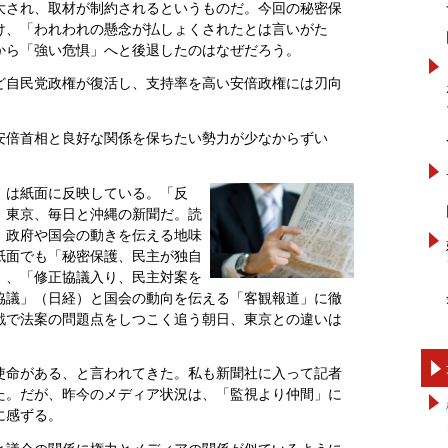
大され、取材が制約されるというものだ。今回の秘密保
け、「われわれの懸念が払しょくされたとは言いがた
から「強い危惧」へと後退したのはなぜだろう。
ど自民党政権が復活し、支持率を高い安倍政権には刃向
安倍首相と良好な関係を保ちたい勢力が少なからずい
」は紙面に反映している。「反
、東京、毎日と沖縄の新聞だ。読
、政府や国会の動きを伝える地味
紙面でも「秘密保護、民主が独自
）、「修正協議入り、民主対案を
協議」（日経）と国会の動向を伝える「客観報道」に徹
戦で法案の問題点をしつこく追う朝日、東京との違いは
使命がある、と言われてきた。私も新聞社に入って記者
た。だが、昨今のメディア状況は、「監視より仲間」に
に感ずる。