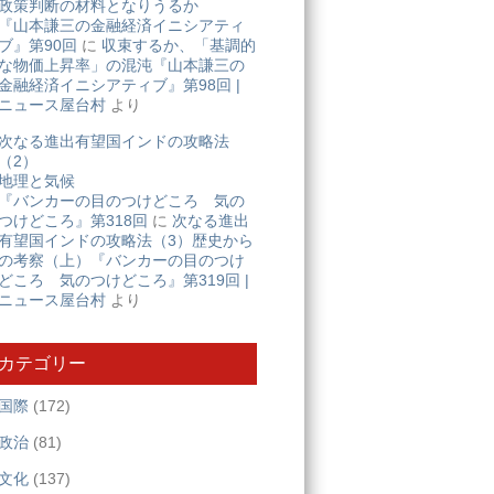
政策判断の材料となりうるか
『山本謙三の金融経済イニシアティ
ブ』第90回
に
収束するか、「基調的
な物価上昇率」の混沌『山本謙三の
金融経済イニシアティブ』第98回 |
ニュース屋台村
より
次なる進出有望国インドの攻略法
（2）
地理と気候
『バンカーの目のつけどころ 気の
つけどころ』第318回
に
次なる進出
有望国インドの攻略法（3）歴史から
の考察（上）『バンカーの目のつけ
どころ 気のつけどころ』第319回 |
ニュース屋台村
より
カテゴリー
国際
(172)
政治
(81)
文化
(137)