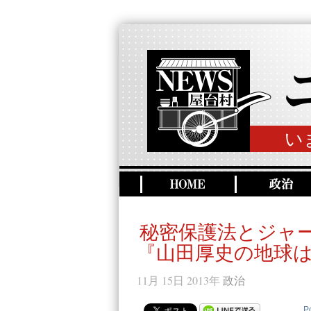
い
秘密保護法とジャ
『山田厚史の地球
11月 15日 2013年
政治
P