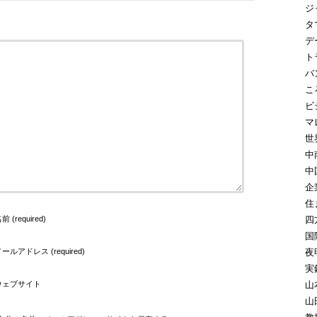
ジ
タ
デ
ト
バ
こ
ビ
マ
世
中
中
企
住
前 (required)
四
国
ールアドレス (required)
夜
実
ウェブサイト
山
山