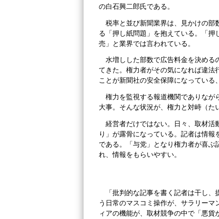
の白石興二郎氏である。
税率と並び新聞業界は、見かけの部
る「押し紙問題」を抱えている。「押
売」と業界では言われている。
水増しした部数で広告料金を決める
てきた。権力者がその気になれば違法
ことが新聞社の安全保障になっている
権力を監視する報道機関でありなが
大事。そんな状況が、権力と対峙（た
経営者だけではない。日々、取材活
り」が露骨になっている。記者は情報
である。「与党」となり権力者が喜ぶ
れ、情報をもらいやすい。
「批判的な記事を書く記者は干し、
う日常のマスコミ操作が、サラリーマ
ィアの機能が、取材競争の中で「悪貨