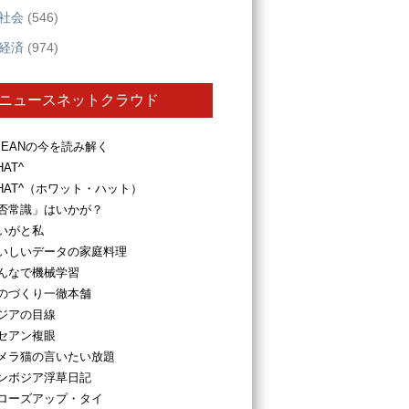
社会
(546)
経済
(974)
ニュースネットクラウド
SEANの今を読み解く
HAT^
HAT^（ホワット・ハット）
否常識」はいかが？
いがと私
いしいデータの家庭料理
んなで機械学習
のづくり一徹本舗
ジアの目線
セアン複眼
メラ猫の言いたい放題
ンボジア浮草日記
ローズアップ・タイ