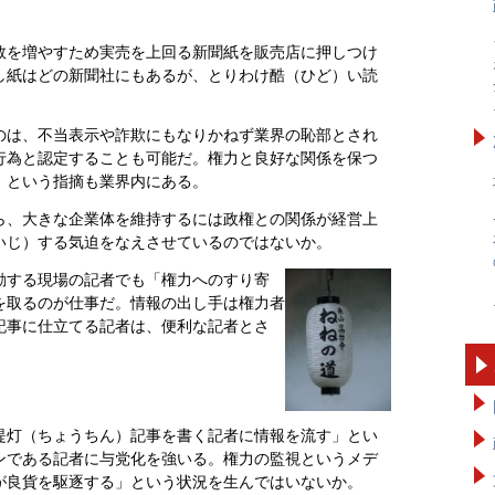
数を増やすため実売を上回る新聞紙を販売店に押しつけ
し紙はどの新聞社にもあるが、とりわけ酷（ひど）い読
のは、不当表示や詐欺にもなりかねず業界の恥部とされ
行為と認定することも可能だ。権力と良好な関係を保つ
、という指摘も業界内にある。
ら、大きな企業体を維持するには政権との関係が経営上
いじ）する気迫をなえさせているのではないか。
動する現場の記者でも「権力へのすり寄
を取るのが仕事だ。情報の出し手は権力者
記事に仕立てる記者は、便利な記者とさ
提灯（ちょうちん）記事を書く記者に情報を流す」とい
ンである記者に与党化を強いる。権力の監視というメデ
が良貨を駆逐する」という状況を生んではいないか。