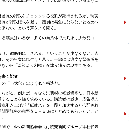
と議会の関係に権力とメディアの関係が似ているように
は首長の行政をチェックする役割が期待されるが、現実
首長が行政権限を握り、議員は与党にならないと地元へ
出来ない、という声をよく聞く。
する議員はいるが、多くの自治体で批判派は少数勢力
なり、徹底的に干される、ということが少なくない。皆
ば、その事実に気付くと思う。一部には適度な緊張感を
念ながら「監視より利権」が津々浦々の現実である。
を書く記者
アの「与党化」はよく似た構造だ。
つながる。例えば、今なら消費税の軽減税率だ。日本新
用することを強く求めている。購読者の減少、広告収入
費税引き上げが「紙離れ」を一段と加速すると心配され
新聞購読料の税率を５－８％にとどめてもらいたい、と
だ。
新聞で、今の新聞協会会長は読売新聞グループ本社代表