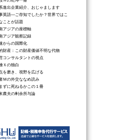
授Ｈの乾坤一冊
系進出企業紹介、おじゃまします
事英語―ご存知でしたか？世界ではこ
なことが話題
南アジアの座標軸
南アジア観察記録
速からの国際化
的財産：この財産価値不明な代物
営コンサルタントの視点
檜Ｘの独白
点を磨き、視野を広げる
者Ｍの外交ななめ読み
まずに死ねるかこの１冊
末農夫の剰余所与論