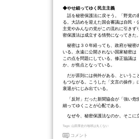
◆やせ細ってゆく民主主義
話を秘密保護法に戻そう。「野党の
る。大詰めを迎えた国会審議は自民・
主党やみんなの党がこの流れに引きず
密保護法は成立する情勢になってきた
秘密は３０年経っても、政府が秘密
いる。永遠に公開されない国家秘密は
この点を問題にしている。修正協議は
か、が焦点となっている。
だが原則には例外がある、というこ
もつながる。こうした「文言の操作」
衰退がにじみ出ている。
「反対」だった新聞協会が「強い危
細ってゆくことが心配である。
なぜ今、秘密保護法なのか。そこに
Tags:
山田厚史の地球は丸くない
コメント