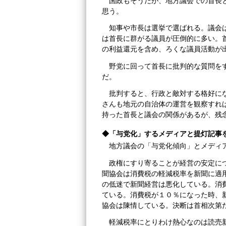
国政もそうだが、地方議会での首長
思う。
知事や市長は選挙で選ばれる。議会
は首長に群がる議員が圧倒的に多い。
の利益還元を含め、ろくな議員活動が
野党に回って首長に批判的な質問を
だ。
批判すると、行政と敵対する格好に
さんも地元の自治体の運営を観察すれ
持った首長と議会の関係があるが、残
◆「与党化」するメディアと提灯記事
地方議会の「与党化傾向」とメディ
政権にすり寄ることが経営の安定に
聞協会は消費税の軽減税率を新聞に適
の低迷で新聞経営は悪化している。消
ている。消費税が１０％になった時、
協会は陳情している。決断は首相次第
軽減税率にとりわけ熱心なのは読売