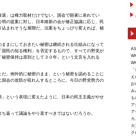
衰退」は権力取材だけでない。国会で顕著に表れてい
公明の提案に対し、日本維新の会が修正協議に応じ、民
り込まれそうな展開だ。法案をちょっぴり変えれば、秘
。
のままにしておきたい秘密は継続される仕組みになって
A
「国民の知る権利」を否定するもので、すべての野党が
W
「秘密保持は原則として３０年」という文言を入れる
W
「
とだ。例外的に秘密のまま、という秘密を認めることに
え
に国会の攻防が収れんするところに、今日の野党勢力の
お
み
惧」という表現に変えたように、日本の民主主義がやせ
も
ア
ア
立ち返って議論をやり直すべきではないだろうか。
カ
カ
ク