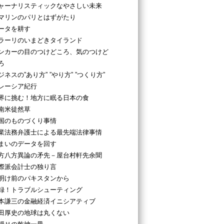
ャーナリスティックなやさしい未来
マリンのパリとはずがたり
ータを耕す
ラーリのいまどきタイランド
ンカーの目のつけどころ、気のつけど
ろ
ジネスの”あり方” ”やり方” ”つくり方”
レーシア紀行
界に挑む！地方に眠る日本の食
南米徒然草
国のものづくり事情
業法務弁護士による最先端法律事情
まいのデータを回す
方八方異論の矛先－屋台村軒先余聞
際派会計士の独り言
明け前のパキスタンから
録！トラブルシューティング
本謙三の金融経済イニシアティブ
田厚史の地球は丸くない