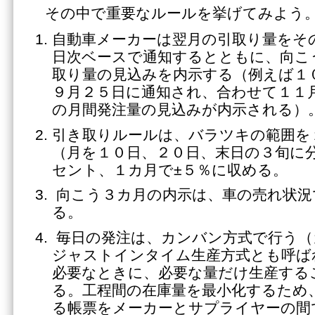
その中で重要なルールを挙げてみよう
自動車メーカーは翌月の引取り量をそ
日次ベースで通知するとともに、向こ
取り量の見込みを内示する（例えば１
９月２５日に通知され、合わせて１１
の月間発注量の見込みが内示される）
引き取りルールは、バラツキの範囲を
（月を１０日、２０日、末日の３旬に
セント、１カ月で±５％に収める。
向こう３カ月の内示は、車の売れ状況
る。
毎日の発注は、カンバン方式で行う（
ジャストインタイム生産方式とも呼ば
必要なときに、必要な量だけ生産する
る。工程間の在庫量を最小化するため
る帳票をメーカーとサプライヤーの間