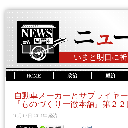
いまと明日に斬
自動車メーカーとサプライヤ
『ものづくり一徹本舗』第２２
10月 03日 2014年
経済
Pocket