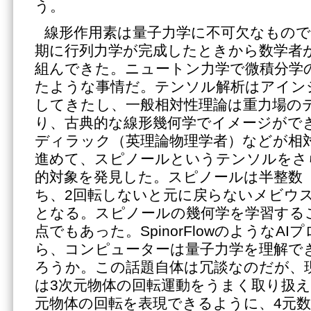
う。
線形作用素は量子力学に不可欠なもので
期に行列力学が完成したときから数学者
組んできた。ニュートン力学で微積分学
たような事情だ。テンソル解析はアイン
してきたし、一般相対性理論は重力場の
り、古典的な線形幾何学でイメージがで
ディラック（英理論物理学者）などが相
進めて、スピノールというテンソルをさ
的対象を発見した。スピノールは半整数（
ち、2回転しないと元に戻らないメビウ
となる。スピノールの幾何学を学習する
点でもあった。SpinorFlowのようなA
ら、コンピューターは量子力学を理解で
ろうか。この話題自体は冗談なのだが、現在の
は3次元物体の回転運動をうまく取り扱え
元物体の回転を表現できるように、4元数