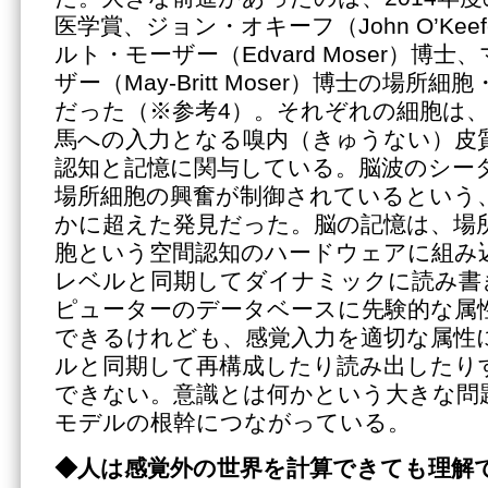
医学賞、ジョン・オキーフ（John O’Ke
ルト・モーザー（Edvard Moser）博
ザー（May-Britt Moser）博士の場
だった（※参考4）。それぞれの細胞は
馬への入力となる嗅内（きゅうない）皮
認知と記憶に関与している。脳波のシー
場所細胞の興奮が制御されているという
かに超えた発見だった。脳の記憶は、場
胞という空間認知のハードウェアに組み
レベルと同期してダイナミックに読み書
ピューターのデータベースに先験的な属
できるけれども、感覚入力を適切な属性
ルと同期して再構成したり読み出したり
できない。意識とは何かという大きな問
モデルの根幹につながっている。
◆人は感覚外の世界を計算できても理解