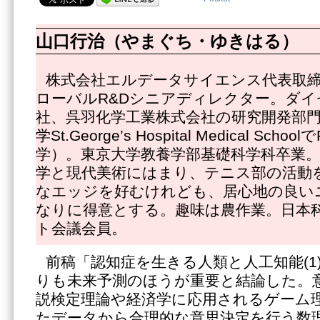
山口行治（やまぐち・ゆきはる）
株式会社エルデータサイエンス代表取
ローバルR&Dシニアディレクター。ダイ
社、呉羽化学工業株式会社の研究開発部
学St.George’s Hospital Medical Sch
学）。東京大学教養学部基礎科学科卒業
学と現代美術にはまり、テニス部の活動
なエッジを好むけれども、居心地の良い
なりに得意とする。趣味は農作業。日本
ト会議会員。
前稿「認知症を生きる人類と人工知能(1
りも未来予測のほうが重要と結論した。
説検定理論や経済学に応用されるゲーム
たデータから合理的な意思決定を行う数