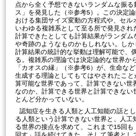
点から全く予想できないランダムな振る
ス」を発見した（※参考5）。この決定
おける集団サイズ変動の方程式や、セル
いわゆる複雑系として至る所で発見され
計算できたとしても計算結果がランダム
や奇跡のようなものかもしれない。しか
計算結果の統計的な挙動は理解可能で、
る。複雑系の理論では決定論的な世界か
「カオスの縁」（※参考6）が、生命な
生成する理論としてもてはやされたこと
算可能な世界であって、計算できない世
なのか、計算できる世界と計算できない
とんど分かっていない。
認知症を生きる人類と人工知能の話と
る人類という計算できない世界と、人工
る世界の接点を求めて、これまで15回も
回す」話を続けてきた。そして筆者とし