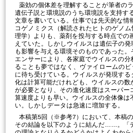
薬効の個体差を理解することが筆者の
遺伝子説と環境説のうち環境説を支持す
文章を書いている。仕事では先天的な情
コゲノミクス（解読されたヒトのゲノム
理学）よりも、薬剤を投与する時点での
えていた。しかしウイルスは遺伝子の発
も影響を与える環境そのものであった。
エンサーにより、各家庭でウイルスの分
ることも夢ではなく、ヴァイロームのビ
に待ち受けている。ウイルスが発現する
化は計算可能だけれども、ウイルスの数
が必要となり、その進化速度はスーパー
算速度よりも早い。ウイルスの全体像は
い。しかしデータは急速に増加する。
本稿第5回（※参考7）において、本稿
その結論を以下のように結んだ……。「
の理論となりうるかどうかはよくわから