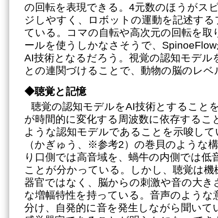
の回転を表現できる。4元数のほうがス
ジしやすく、ロボットの運動を記述する
ている。コマの自転や高次元の回転を取
ールを使うしかなさそうで、SpinoeFl
AI技術となるだろう。視覚の認知モデル
との連関づけることで、動物の脳のレベ
◆聴覚と記憶
聴覚の認知モデルをAI技術とすること
が時間的に変化する周波数に依存するこ
ような認知モデルであることを示唆して
（かぎゅう、※参考2）の巻貝のような
り口側では高音域を、蝸牛の内側では低
ことが分かっている。しかし、聴覚は機
器官ではなく、脳からの刺激や音の大き
な増幅特性を持っている。音声のような
分け、自発的に音を発生しながら聞いて