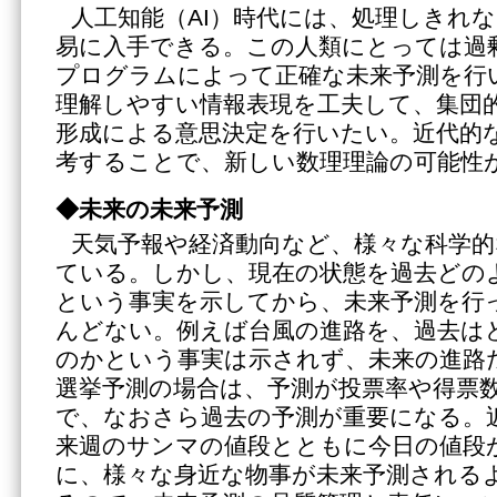
人工知能（AI）時代には、処理しきれ
易に入手できる。この人類にとっては過剰
プログラムによって正確な未来予測を行
理解しやすい情報表現を工夫して、集団
形成による意思決定を行いたい。近代的
考することで、新しい数理理論の可能性
◆未来の未来予測
天気予報や経済動向など、様々な科学的
ている。しかし、現在の状態を過去どの
という事実を示してから、未来予測を行
んどない。例えば台風の進路を、過去は
のかという事実は示されず、未来の進路
選挙予測の場合は、予測が投票率や得票
で、なおさら過去の予測が重要になる。
来週のサンマの値段とともに今日の値段
に、様々な身近な物事が未来予測される