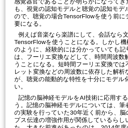
感覚器官であることが明らかになってき
も、視覚の認知モデルと聴覚の認知モデ
ので、聴覚の場合TensorFlowを使う
要になる。
例えば音楽なら楽譜にして、会話なら
TensorFlowを使うことになる。しか
のように、経験的には分かっていても記
は、フーリエ変換などして、時間周波数
うことになる。短時間フーリエ変換では
レット変換などの周波数に依存した解析
が、聴覚の能動的な特性を十分にモデル
い。
記憶の脳神経モデルをAI技術に応用す
う。記憶の脳神経モデルについては、筆
の実験を行っていた30年近く前から、脳
プス伝達の増強作用が関係しているらし
た。大きな前進があったのは、2014年