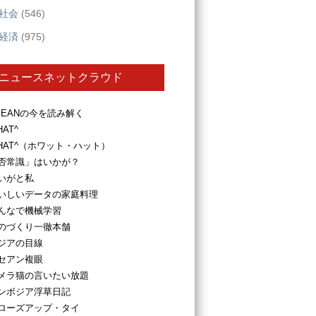
社会
(546)
経済
(975)
ニュースネットクラウド
SEANの今を読み解く
HAT^
HAT^（ホワット・ハット）
否常識」はいかが？
いがと私
いしいデータの家庭料理
んなで機械学習
のづくり一徹本舗
ジアの目線
セアン複眼
メラ猫の言いたい放題
ンボジア浮草日記
ローズアップ・タイ