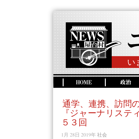
い
通学、連携、訪問
『ジャーナリステ
５３回
1月 28日 2019年
社会