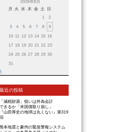
2026年8月
月
火
水
木
金
土
日
1
2
3
4
5
6
7
8
9
10
11
12
13
14
15
16
17
18
19
20
21
22
23
24
25
26
27
28
29
30
31
月
最近の投稿
「減税財源」狙いは外為会計
できるか「米国債取り崩し」
『山田厚史の地球は丸くない』第319
回
熊本地震と豪州の緊急警報システム