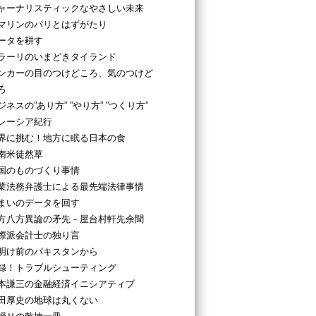
ャーナリスティックなやさしい未来
マリンのパリとはずがたり
ータを耕す
ラーリのいまどきタイランド
ンカーの目のつけどころ、気のつけど
ろ
ジネスの”あり方” ”やり方” ”つくり方”
レーシア紀行
界に挑む！地方に眠る日本の食
南米徒然草
国のものづくり事情
業法務弁護士による最先端法律事情
まいのデータを回す
方八方異論の矛先－屋台村軒先余聞
際派会計士の独り言
明け前のパキスタンから
録！トラブルシューティング
本謙三の金融経済イニシアティブ
田厚史の地球は丸くない