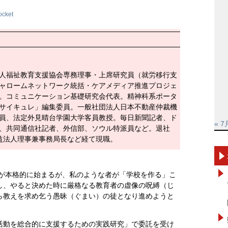
ocket
人福祉教育支援協会専務理事・上席研究員（就労移行支
ャロームネットワーク統括・ケアメディア推進プロジェ
。コミュニケーション基礎研究会代表。精神科系ポータ
サイキュレ」編集委員。一般社団法人日本不動産仲裁機
員、法定外見晴台学園大学客員教授。毎日新聞記者、ド
« 7
、共同通信社記者、外信部、ソウル特派員など。退社
益法人理事兼事務局長など経て現職。
学が本格的に始まるが、私のような者が「学校を作る」こ
し、やると決めた時に厳格なる教育者の虚像の呪縛（じ
ら教えを求め乞う愚昧（ぐまい）の徒となり進めようと
。
活動を総合的に支援するための実践研究」で委託を受け