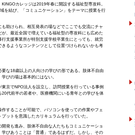
INGOカレッジは2019年春に開設する福祉型専攻科。
地域を結び、「コミュニケーション」をテーマに授業を行
にも助けられ、相互発表の場などでここでも交流にチャ
だが、最近全国で増えている福祉型の専攻科にも広めた
移行支援事業所が特別支援学校卒業生にとっても、就労
できるようなコンテンツとして位置づけられないかも考
必要な18歳以上の人向けの学びの形である。肢体不自由
、学びの場は基本的にはない。
が東京でNPO法人を設立し、訪問授業を行っている事例
る20代前半の若者や、医療機関にいる青年との学びを体
操作することが可能で、パソコンを使っての作業やフェ
トプットを意識したカリキュラムを行っていた。
の開発も進み、肢体不自由な人たちもコミュニケーショ
、学びあうことは「普通」であるはずだ。しかし、その