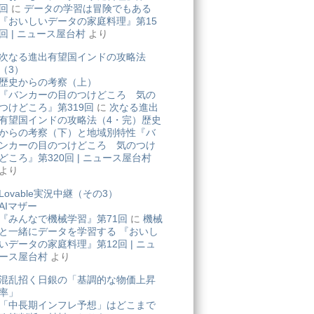
回
に
データの学習は冒険でもある
『おいしいデータの家庭料理』第15
回 | ニュース屋台村
より
次なる進出有望国インドの攻略法
（3）
歴史からの考察（上）
『バンカーの目のつけどころ 気の
つけどころ』第319回
に
次なる進出
有望国インドの攻略法（4・完）歴史
からの考察（下）と地域別特性『バ
ンカーの目のつけどころ 気のつけ
どころ』第320回 | ニュース屋台村
より
Lovable実況中継（その3）
AIマザー
『みんなで機械学習』第71回
に
機械
と一緒にデータを学習する 『おいし
いデータの家庭料理』第12回 | ニュ
ース屋台村
より
混乱招く日銀の「基調的な物価上昇
率」
「中長期インフレ予想」はどこまで