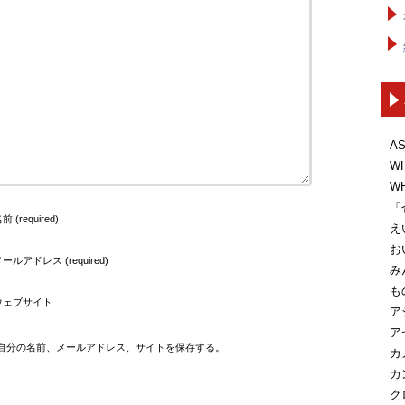
A
W
W
「
前 (required)
え
お
ールアドレス (required)
み
も
ウェブサイト
ア
ア
自分の名前、メールアドレス、サイトを保存する。
カ
カ
ク