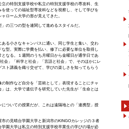
公立の特別支援学校や私立の特別支援学校の専攻科、生
みを使っての福祉型専攻科などを視察し、そして学びを
シャローム大学の形が見えてきた。
型」の三つの型を連関して進めるスタイルだ。
にある小さなキャンパスに通い、同じ学生と集い、交わ
ドな型。実際に学費を払い、修了に必要な単位を取得し
常となる。１週間のうち月曜日から金曜日が通学日であ
と社会」「科学と社会」「言語と社会」で、そのほかにレ
ゲスト講義を織り交ぜて、学びの楽しさを知ってもらう
像の制作など自分を「芸術として」表現することにチャ
会」は、大学で遺伝子を研究していた先生が「生命とは
。
ンについての授業だが、これは遠隔地との「連携型」授
市の見晴台学園大学と新潟市のKINGOカレッジの３者
台学園大学は私立の特別支援学校卒業生の学びの場が必