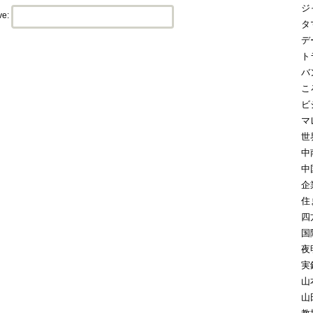
ジ
ve:
タ
デ
ト
バ
こ
ビ
マ
世
中
中
企
住
四
国
夜
実
山
山