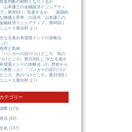
政策判断の材料となりうるか
『山本謙三の金融経済イニシアティ
ブ』第90回
に
収束するか、「基調的
な物価上昇率」の混沌『山本謙三の
金融経済イニシアティブ』第98回 |
ニュース屋台村
より
次なる進出有望国インドの攻略法
（2）
地理と気候
『バンカーの目のつけどころ 気の
つけどころ』第318回
に
次なる進出
有望国インドの攻略法（3）歴史から
の考察（上）『バンカーの目のつけ
どころ 気のつけどころ』第319回 |
ニュース屋台村
より
カテゴリー
国際
(173)
政治
(82)
文化
(137)