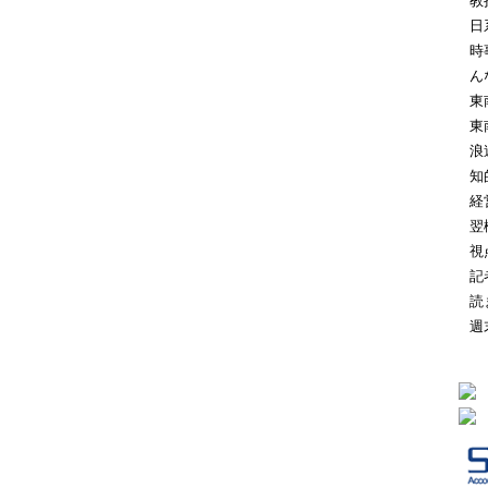
教
日
時
ん
東
東
浪
知
経
翌
視
記
読
週