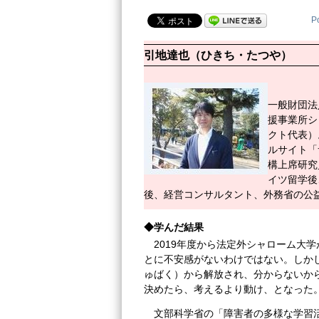
P
引地達也（ひきち・たつや）
一般財団法
援事業所シ
クト代表）
ルサイト「
構上席研究
イツ留学後
後、経営コンサルタント、外務省の公
◆学んだ結果
2019年度から法定外シャローム大
とに不安感がないわけではない。しか
ゅばく）から解放され、分からないか
決めたら、考えるより動け、となった
文部科学省の「障害者の多様な学習