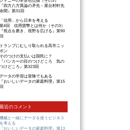
シドニーの冬景色点描（その3）
『四方八方異論の矛先－屋台村軒先
余聞』第31回
「信用」から日本を考える
第4回 信用貨幣とは何か（その3）
『視点を磨き、視野を広げる』第90
回
トランプにむしり取られる高市ニッ
ポン
そのつけの支払いは国民に？
『バンカーの目のつけどころ 気の
つけどころ』第323回
データの学習は冒険でもある
『おいしいデータの家庭料理』第15
回
最近のコメント
機械と一緒にデータを使うビジネス
を考える
『おいしいデータの家庭料理』第13