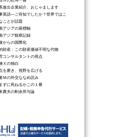
授Ｈの乾坤一冊
系進出企業紹介、おじゃまします
事英語―ご存知でしたか？世界ではこ
なことが話題
南アジアの座標軸
南アジア観察記録
速からの国際化
的財産：この財産価値不明な代物
営コンサルタントの視点
檜Ｘの独白
点を磨き、視野を広げる
者Ｍの外交ななめ読み
まずに死ねるかこの１冊
末農夫の剰余所与論