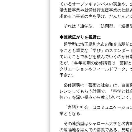
ているオープンキャンパスの実施や、
活支援事業や就労移行支援事業の仕組
求める当事者の声を受け、だんだんと
それは「通学型」「訪問型」「連携
◆連携広がりを視野に
通学型は埼玉県和光市の和光市駅前
ることも重要な「学び」のスタンダー
ていくことで学びを積んでいくのが日
るが、1学年前期の必修講義は「芸術
クリエーションやフィールドワーク、
予定だ。
必修講義の「芸術と社会」は、自画
レンジしてもらう計画で、「科学と社
何か」を深い視点から教え説いていく
「言語と社会」はコミュニケーショ
業ともなる。
その連携型はシャローム大学と名古屋
の遠隔地を結んでの講義である。見晴