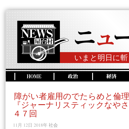
いまと明日に斬
障がい者雇用のでたらめと倫
『ジャーナリスティックなやさ
４７回
11月 12日 2018年
社会