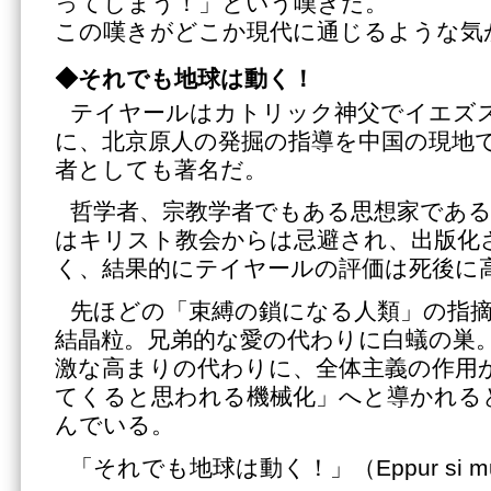
ってしまう！」という嘆きだ。
この嘆きがどこか現代に通じるような気
◆それでも地球は動く！
テイヤールはカトリック神父でイエズ
に、北京原人の発掘の指導を中国の現地で
者としても著名だ。
哲学者、宗教学者でもある思想家であ
はキリスト教会からは忌避され、出版化
く、結果的にテイヤールの評価は死後に
先ほどの「束縛の鎖になる人類」の指
結晶粒。兄弟的な愛の代わりに白蟻の巣
激な高まりの代わりに、全体主義の作用
てくると思われる機械化」へと導かれる
んでいる。
「それでも地球は動く！」（Eppur si mu