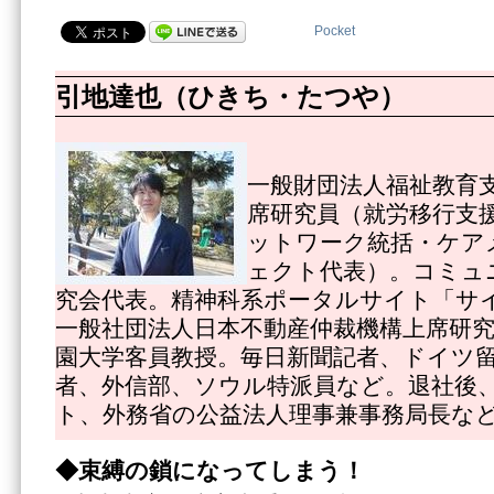
Pocket
引地達也（ひきち・たつや）
一般財団法人福祉教育
席研究員（就労移行支
ットワーク統括・ケア
ェクト代表）。コミュ
究会代表。精神科系ポータルサイト「サ
一般社団法人日本不動産仲裁機構上席研
園大学客員教授。毎日新聞記者、ドイツ
者、外信部、ソウル特派員など。退社後
ト、外務省の公益法人理事兼事務局長な
◆束縛の鎖になってしまう！